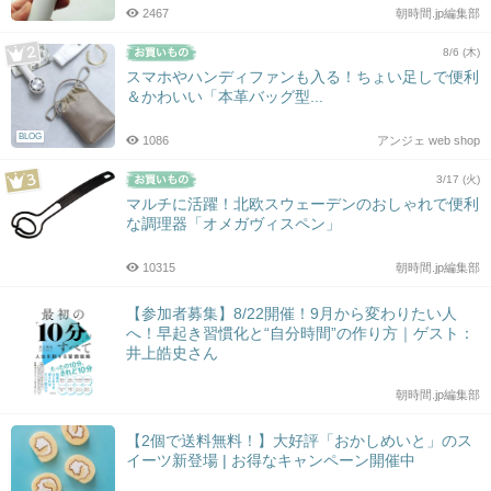
2467
朝時間.jp編集部
8/6 (木)
スマホやハンディファンも入る！ちょい足しで便利
＆かわいい「本革バッグ型...
BLOG
1086
アンジェ web shop
3/17 (火)
マルチに活躍！北欧スウェーデンのおしゃれで便利
な調理器「オメガヴィスペン」
10315
朝時間.jp編集部
【参加者募集】8/22開催！9月から変わりたい人
へ！早起き習慣化と“自分時間”の作り方｜ゲスト：
井上皓史さん
朝時間.jp編集部
【2個で送料無料！】大好評「おかしめいと」のス
イーツ新登場 | お得なキャンペーン開催中