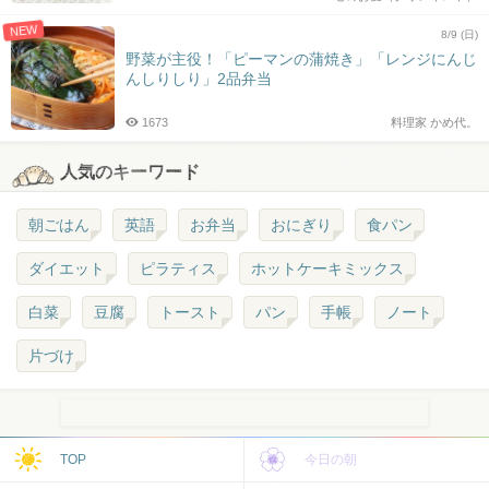
NEW
8/9 (日)
野菜が主役！「ピーマンの蒲焼き」「レンジにんじ
んしりしり」2品弁当
1673
料理家 かめ代。
人気のキーワード
朝ごはん
英語
お弁当
おにぎり
食パン
ダイエット
ピラティス
ホットケーキミックス
白菜
豆腐
トースト
パン
手帳
ノート
片づけ
TOP
今日の朝