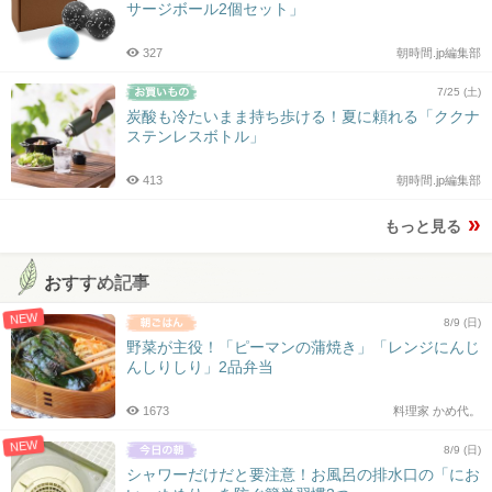
サージボール2個セット」
327
朝時間.jp編集部
7/25 (土)
炭酸も冷たいまま持ち歩ける！夏に頼れる「ククナ
ステンレスボトル」
413
朝時間.jp編集部
もっと見る
おすすめ記事
NEW
8/9 (日)
野菜が主役！「ピーマンの蒲焼き」「レンジにんじ
んしりしり」2品弁当
1673
料理家 かめ代。
NEW
8/9 (日)
シャワーだけだと要注意！お風呂の排水口の「にお