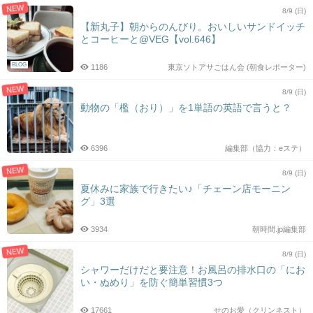
NEW
8/9 (日)
【新丸子】朝からのんびり。おいしいサンドイッチ
とコーヒーと@VEG【vol.646】
BLOG
1186
東京ソトアサごはん会 (朝食レポーター)
NEW
8/9 (日)
動物の「檻（おり）」を1単語の英語で言うと？
6396
編集部（協力：eステ）
NEW
8/9 (日)
夏休みに家族で行きたい♪「チェーン店モーニン
グ」3選
3934
朝時間.jp編集部
NEW
8/9 (日)
シャワーだけだと要注意！お風呂の排水口の「にお
い・ぬめり」を防ぐ簡単習慣3つ
17661
せのお愛（クリンネスト）