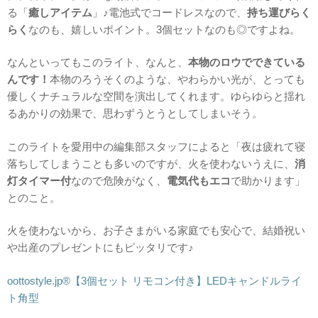
る「
癒しアイテム
」♪電池式でコードレスなので、
持ち運びらく
らく
なのも、嬉しいポイント。3個セットなのも◎ですよね。
なんといってもこのライト、なんと、
本物のロウでできている
んです！
本物のろうそくのような、やわらかい光が、とっても
優しくナチュラルな空間を演出してくれます。ゆらゆらと揺れ
るあかりの効果で、思わずうとうとしてしまいそう。
このライトを愛用中の編集部スタッフによると「夜は疲れて寝
落ちしてしまうことも多いのですが、火を使わないうえに、
消
灯タイマー付
なので危険がなく、
電気代もエコ
で助かります」
とのこと。
火を使わないから、お子さまがいる家庭でも安心で、結婚祝い
や出産のプレゼントにもピッタリです♪
oottostyle.jp®【3個セット リモコン付き】LEDキャンドルライ
ト角型