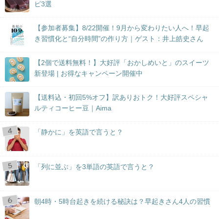
ピ3選
【参加者募集】8/22開催！9月から変わりたい人へ！早起
き習慣化と“自分時間”の作り方｜ゲスト：井上皓史さん
【2個で送料無料！】大好評「おかしめいと」のスイーツ
新登場 | お得なキャンペーン開催中
【送料込・初回5%オフ】訳ありおトク！大好評スペシャ
ルティコーヒー豆｜Aima
「静かに」を英語で言うと？
「列に並ぶ」を3単語の英語で言うと？
朝4時・5時台起きを続ける秘訣は？早起きさん4人の習慣