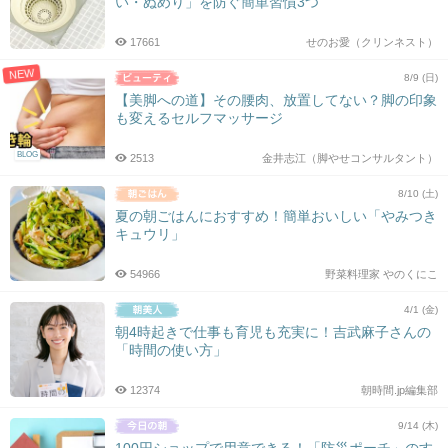
い・ぬめり」を防ぐ簡単習慣3つ
17661
せのお愛（クリンネスト）
NEW
8/9 (日)
【美脚への道】その腰肉、放置してない？脚の印象
も変えるセルフマッサージ
BLOG
2513
金井志江（脚やせコンサルタント）
8/10 (土)
夏の朝ごはんにおすすめ！簡単おいしい「やみつき
キュウリ」
54966
野菜料理家 やのくにこ
4/1 (金)
朝4時起きで仕事も育児も充実に！吉武麻子さんの
「時間の使い方」
12374
朝時間.jp編集部
9/14 (木)