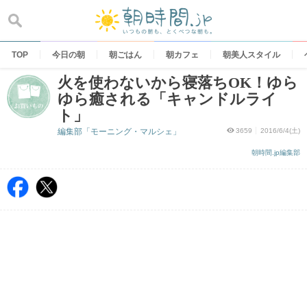
Skip
to
content
TOP
今日の朝
朝ごはん
朝カフェ
朝美人スタイル
火を使わないから寝落ちOK！ゆら
ゆら癒される「キャンドルライ
ト」
編集部「モーニング・マルシェ」
3659
2016/6/4(土)
朝時間.jp編集部