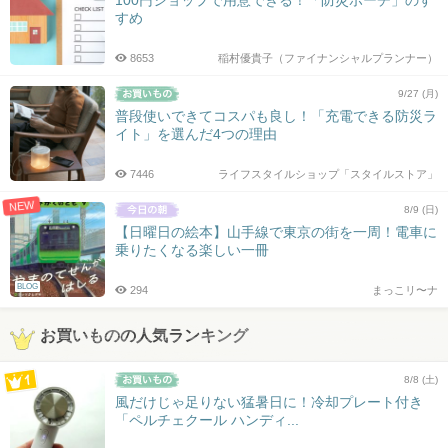
100円ショップで用意できる！「防災ポーチ」のす
すめ
8653
稲村優貴子（ファイナンシャルプランナー）
9/27 (月)
普段使いできてコスパも良し！「充電できる防災ラ
イト」を選んだ4つの理由
7446
ライフスタイルショップ「スタイルストア」
NEW
8/9 (日)
【日曜日の絵本】山手線で東京の街を一周！電車に
乗りたくなる楽しい一冊
BLOG
294
まっこリ〜ナ
お買いものの人気ランキング
8/8 (土)
風だけじゃ足りない猛暑日に！冷却プレート付き
「ペルチェクール ハンディ...