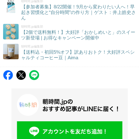
朝時間.jp編集部
【参加者募集】8/22開催！9月から変わりたい人へ！早
起き習慣化と“自分時間”の作り方｜ゲスト：井上皓史さ
ん
朝時間.jp編集部
【2個で送料無料！】大好評「おかしめいと」のスイー
ツ新登場 | お得なキャンペーン開催中
朝時間.jp編集部
【送料込・初回5%オフ】訳ありおトク！大好評スペシ
ャルティコーヒー豆｜Aima