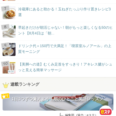
冷蔵庫にあると助かる！玉ねぎたっぷり作り置きレシピ3
選
早起きだけが朝活じゃない！朝がもっと楽しくなる50のヒ
ント【8月4日は「朝...
ドリンク代＋150円で大満足！「喫茶室ルノアール」の上
質モーニング
【美脚への道】むくみ足首をすっきり！アキレス腱がシュ
ッと見える簡単マッサージ
BLOG
連載ランキング
1日1つずつ覚えよう！朝のひとこと英語レッスン
by:
編集部（協力：eステ）