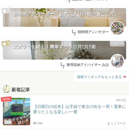
朝時間アンバサダー「お気に入りの朝の過ごし方」
by:
朝時間アンバサダー
ズボラでも続く！簡単すっきり片づけ術
by:
整理収納アドバイザー みほ
連載ランキングをもっと見る
新着記事
NEW
8/9 (日)
【日曜日の絵本】山手線で東京の街を一周！電車に
乗りたくなる楽しい一冊
BLOG
294
まっこリ〜ナ