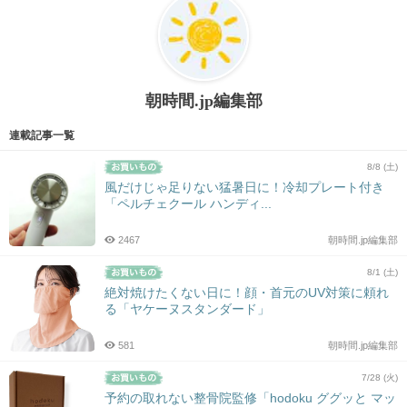
朝時間.jp編集部
連載記事一覧
8/8 (土)
風だけじゃ足りない猛暑日に！冷却プレート付き
「ペルチェクール ハンディ...
2467
朝時間.jp編集部
8/1 (土)
絶対焼けたくない日に！顔・首元のUV対策に頼れ
る「ヤケーヌスタンダード」
581
朝時間.jp編集部
7/28 (火)
予約の取れない整骨院監修「hodoku ググッと マッ