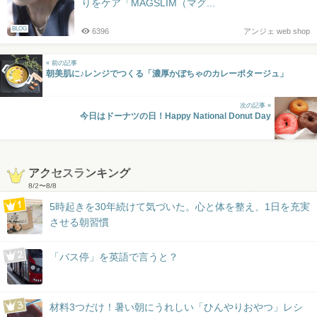
りをケア「MAGSLIM（マグ...
BLOG
6396
アンジェ web shop
« 前の記事
朝美肌に♪レンジでつくる「濃厚かぼちゃのカレーポタージュ」
次の記事 »
今日はドーナツの日！Happy National Donut Day
アクセスランキング
8/2
〜
8/8
5時起きを30年続けて気づいた。心と体を整え、1日を充実
させる朝習慣
「バス停」を英語で言うと？
材料3つだけ！暑い朝にうれしい「ひんやりおやつ」レシ