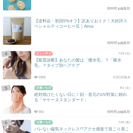
朝時間.jp編集部
【送料込・初回5%オフ】訳ありおトク！大好評ス
ペシャルティコーヒー豆｜Aima
朝時間.jp編集部
7/28 (火)
【髪質診断】あなたの髪は「撥水毛」？「吸水
毛」？タイプ別ヘアケア
5955
COCOSILK
8/1 (土)
絶対焼けたくない日に！顔・首元のUV対策に頼れ
る「ヤケーヌスタンダード」
581
朝時間.jp編集部
7/30 (木)
バレない磁気ネックレス!?アクセ感覚で首こり肩こ