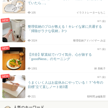
ていたら…。
105
イラストレーターもちこ
NEW
8/7 (金)
整理収納のプロが教える！キレイな家に共通する
「掃除がラクな収納」3つ
3324
整理収納アドバイザー みほ
NEW
8/7 (金)
【渋谷】駅直結でハワイ気分。心が旅する
「goodNess」のモーニング
1301
林 美帆子
NEW
8/7 (金)
うまくいく人はお盆休みにやっている！？”今年の
目標”立て直しノート術3選
221
朝時間.jp編集部
人気のキーワード