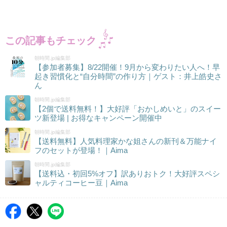
この記事もチェック
朝時間.jp編集部
【参加者募集】8/22開催！9月から変わりたい人へ！早
起き習慣化と“自分時間”の作り方｜ゲスト：井上皓史さ
ん
朝時間.jp編集部
【2個で送料無料！】大好評「おかしめいと」のスイー
ツ新登場 | お得なキャンペーン開催中
朝時間.jp編集部
【送料無料】人気料理家かな姐さんの新刊＆万能ナイ
フのセットが登場！｜Aima
朝時間.jp編集部
【送料込・初回5%オフ】訳ありおトク！大好評スペシ
ャルティコーヒー豆｜Aima