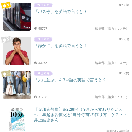
8/5 (水)
「バス停」を英語で言うと？
58707
編集部（協力：eステ）
8/2 (日)
「静かに」を英語で言うと？
33273
編集部（協力：eステ）
8/6 (木)
「列に並ぶ」を3単語の英語で言うと？
31758
編集部（協力：eステ）
【参加者募集】8/22開催！9月から変わりたい人
へ！早起き習慣化と“自分時間”の作り方｜ゲスト：
井上皓史さん
朝時間.jp編集部