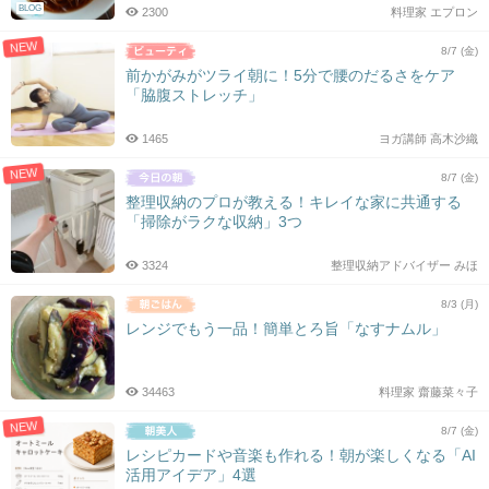
BLOG
2300
料理家 エプロン
NEW
8/7 (金)
前かがみがツライ朝に！5分で腰のだるさをケア
「脇腹ストレッチ」
1465
ヨガ講師 高木沙織
NEW
8/7 (金)
整理収納のプロが教える！キレイな家に共通する
「掃除がラクな収納」3つ
3324
整理収納アドバイザー みほ
8/3 (月)
レンジでもう一品！簡単とろ旨「なすナムル」
34463
料理家 齋藤菜々子
NEW
8/7 (金)
レシピカードや音楽も作れる！朝が楽しくなる「AI
活用アイデア」4選