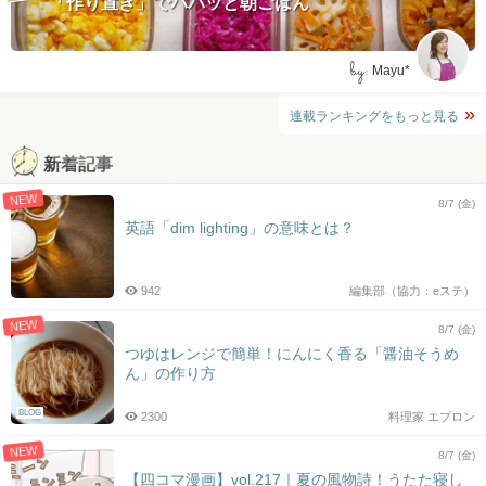
「作り置き」でパパッと朝ごはん
by:
Mayu*
連載ランキングをもっと見る
新着記事
NEW
8/7 (金)
英語「dim lighting」の意味とは？
942
編集部（協力：eステ）
NEW
8/7 (金)
つゆはレンジで簡単！にんにく香る「醤油そうめ
ん」の作り方
BLOG
2300
料理家 エプロン
NEW
8/7 (金)
【四コマ漫画】vol.217｜夏の風物詩！うたた寝し