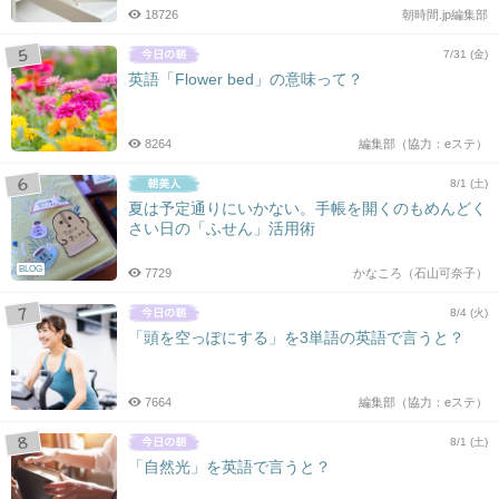
18726
朝時間.jp編集部
7/31 (金)
英語「Flower bed」の意味って？
8264
編集部（協力：eステ）
8/1 (土)
夏は予定通りにいかない。手帳を開くのもめんどく
さい日の「ふせん」活用術
BLOG
7729
かなころ（石山可奈子）
8/4 (火)
「頭を空っぽにする」を3単語の英語で言うと？
7664
編集部（協力：eステ）
8/1 (土)
「自然光」を英語で言うと？