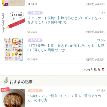
5430
朝時間.jp編集部
2/19 (木)
【アンケート実施中】旅行券などプレゼントを27
名さまに！（所要時間10分）
1605
朝時間.jp編集部
2/9 (月)
【好評発売中】朝、起きるのが楽しみになる！魅惑
の『暮らしの図鑑 朝ごは...
38954
朝時間.jp編集部
もっと見る
おすすめ記事
NEW
8/7 (金)
つゆはレンジで簡単！にんにく香る「醤油そうめ
ん」の作り方