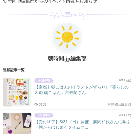
朝時間.jp編集部からのイベント情報やお知らせ
Written by
朝時間.jp編集部
連載記事一覧
6/12 (金)
【京都】朝ごはんのイラストがずらり♪『暮らしの
図鑑 朝ごはん』宮嵜蘭さん...
3135
朝時間.jp編集部
4/14 (火)
【受付終了】5/31（日）開催！勝間和代さんに学ぶ
「朝からはじめるタイムマ...