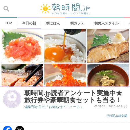
Skip
to
content
TOP
今日の朝
朝ごはん
朝カフェ
朝美人スタイル
朝時間.jp読者アンケート実施中★
旅行券や豪華朝食セットも当る！
編集部からの「お知らせ・ニュース」
3702
2016/4/27(水)
朝時間.jp編集部