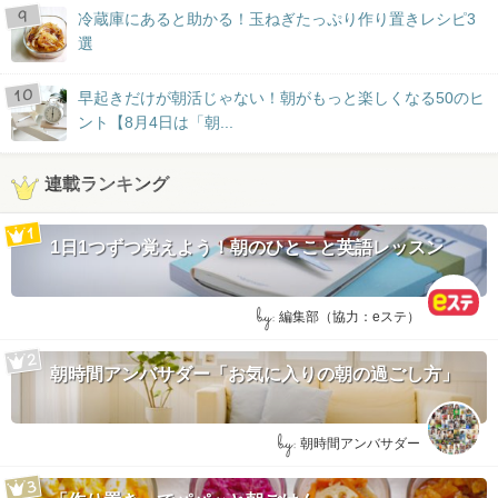
冷蔵庫にあると助かる！玉ねぎたっぷり作り置きレシピ3
選
早起きだけが朝活じゃない！朝がもっと楽しくなる50のヒ
ント【8月4日は「朝...
連載ランキング
1日1つずつ覚えよう！朝のひとこと英語レッスン
by:
編集部（協力：eステ）
朝時間アンバサダー「お気に入りの朝の過ごし方」
by:
朝時間アンバサダー