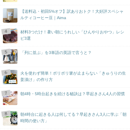
【送料込・初回5%オフ】訳ありおトク！大好評スペシャ
ルティコーヒー豆｜Aima
材料3つだけ！暑い朝にうれしい「ひんやりおやつ」レシ
ピ3選
「列に並ぶ」を3単語の英語で言うと？
火を使わず簡単！ポリポリ箸が止まらない「きゅうりの生
姜漬け」の作り方
BLOG
朝4時・5時台起きを続ける秘訣は？早起きさん4人の習慣
朝4時台に起きる人は何してる？早起きさん3人に学ぶ「朝
時間の使い方」