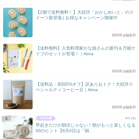
【2個で送料無料！】大好評「おかしめいと」のス
イーツ新登場 | お得なキャンペーン開催中
朝時間.jp編集部
【送料無料】人気料理家かな姐さんの新刊＆万能ナ
イフのセットが登場！｜Aima
朝時間.jp編集部
【送料込・初回5%オフ】訳ありおトク！大好評ス
ペシャルティコーヒー豆｜Aima
朝時間.jp編集部
8/4 (火)
早起きだけが朝活じゃない！朝がもっと楽しくなる
50のヒント【8月4日は「朝...