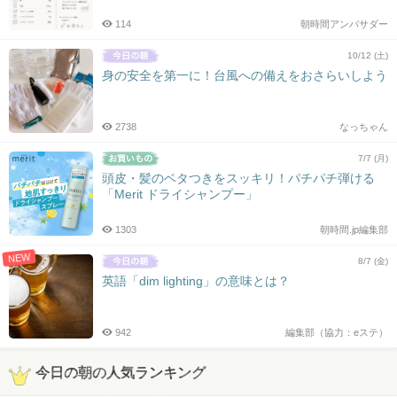
114
朝時間アンバサダー
10/12 (土)
身の安全を第一に！台風への備えをおさらいしよう
2738
なっちゃん
7/7 (月)
頭皮・髪のベタつきをスッキリ！パチパチ弾ける
「Merit ドライシャンプー」
1303
朝時間.jp編集部
NEW
8/7 (金)
英語「dim lighting」の意味とは？
942
編集部（協力：eステ）
今日の朝の人気ランキング