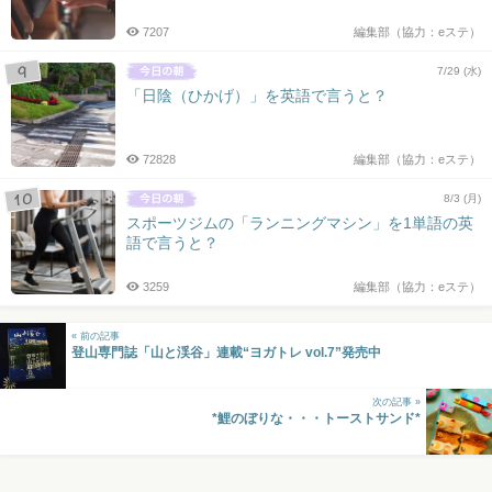
7207
編集部（協力：eステ）
7/29 (水)
「日陰（ひかげ）」を英語で言うと？
72828
編集部（協力：eステ）
8/3 (月)
スポーツジムの「ランニングマシン」を1単語の英
語で言うと？
3259
編集部（協力：eステ）
« 前の記事
登山専門誌「山と渓谷」連載“ヨガトレ vol.7”発売中
次の記事 »
*鯉のぼりな・・・トーストサンド*