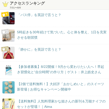
アクセスランキング
7/31
〜
8/6
「バス停」を英語で言うと？
5時起きを30年続けて気づいた。心と体を整え、1日を充実
させる朝習慣
「静かに」を英語で言うと？
【参加者募集】8/22開催！9月から変わりたい人へ！早起
き習慣化と“自分時間”の作り方｜ゲスト：井上皓史さん
【2個で送料無料！】大好評「おかしめいと」のスイーツ
新登場 | お得なキャンペーン開催中
【送料無料】人気料理家かな姐さんの新刊＆万能ナイフの
セットが登場！｜Aima