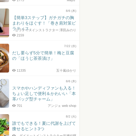
1775
Mayu*
8/6 (木)
【簡単3ステップ】ガチガチの胸
まわりをほぐす！「巻き肩対策ピ
ラティス」
ピラティスインストラクター 澤田みのり
2159
7/22 (水)
だし要らず5分で簡単！梅と豆腐
の「ほうじ茶茶漬け」
11335
五十嵐ゆかり
8/6 (木)
スマホやハンディファンも入る！
ちょい足しで便利＆かわいい「本
革バッグ型チャーム」
701
アンジェ web shop
8/2 (火)
誰でもできる！夏に代謝を上げて
痩せるヒント3つ
ダイエットインストラクター岩瀬結暉