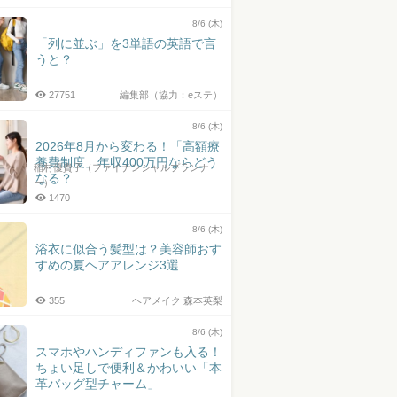
井上皓史さん
8/6 (木)
「列に並ぶ」を3単語の英語で言
うと？
27751
編集部（協力：eステ）
8/6 (木)
2026年8月から変わる！「高額療
養費制度」年収400万円ならどう
稲村優貴子（ファイナンシャルプランナ
なる？
ー）
1470
8/6 (木)
浴衣に似合う髪型は？美容師おす
すめの夏ヘアアレンジ3選
355
ヘアメイク 森本英梨
8/6 (木)
スマホやハンディファンも入る！
ちょい足しで便利＆かわいい「本
革バッグ型チャーム」