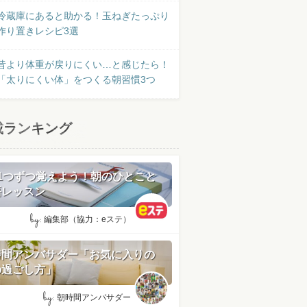
冷蔵庫にあると助かる！玉ねぎたっぷり
作り置きレシピ3選
昔より体重が戻りにくい…と感じたら！
「太りにくい体」をつくる朝習慣3つ
載ランキング
日1つずつ覚えよう！朝のひとこと
語レッスン
by:
編集部（協力：eステ）
時間アンバサダー「お気に入りの
の過ごし方」
by:
朝時間アンバサダー