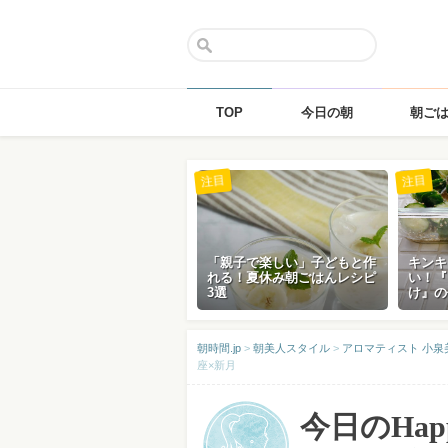
TOP
今日の朝
朝ご
Skip
注目
注目
to
content
「親子で楽しい」子どもと作
キンキ
れる！夏休み朝ごはんレシピ
い！『
3選
け』の
朝時間.jp
>
朝美人スタイル
>
アロマティスト 小泉
座×新月
今日のHap