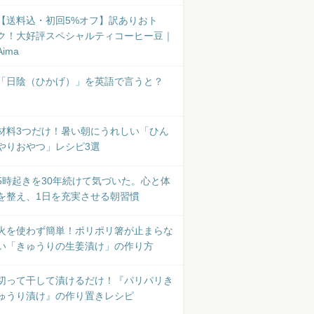
【送料込・初回5%オフ】訳ありおト
ク！大好評スペシャルティコーヒー豆｜
Aima
「日陰（ひかげ）」を英語で言うと？
材料3つだけ！暑い朝にうれしい「ひん
やりおやつ」レシピ3選
5時起きを30年続けて気づいた。心と体
を整え、1日を充実させる朝習慣
火を使わず簡単！ポリポリ箸が止まらな
い「きゅうりの生姜漬け」の作り方
切って干して漬けるだけ！『パリパリき
ゅうり漬け』の作り置きレシピ