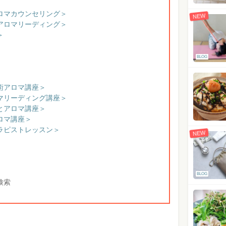
ロマカウンセリング＞
NEW
アロマリーディング＞
＞
BLOG
術アロマ講座＞
マリーディング講座＞
とアロマ講座＞
ロマ講座＞
ラピストレッスン＞
NEW
BLOG
で検索