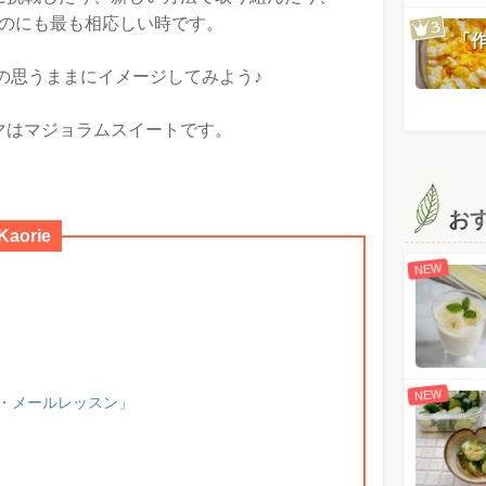
のにも最も相応しい時です。
「
の思うままにイメージしてみよう♪
マはマジョラムスイートです。
お
orie
NEW
NEW
ラ・メールレッスン」