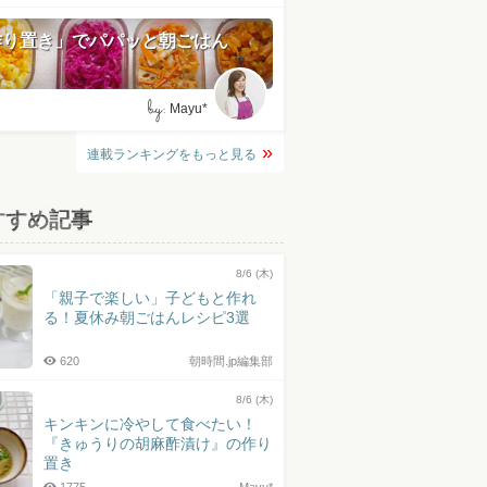
作り置き」でパパッと朝ごはん
by:
Mayu*
連載ランキングをもっと見る
すすめ記事
8/6 (木)
「親子で楽しい」子どもと作れ
る！夏休み朝ごはんレシピ3選
620
朝時間.jp編集部
8/6 (木)
キンキンに冷やして食べたい！
『きゅうりの胡麻酢漬け』の作り
置き