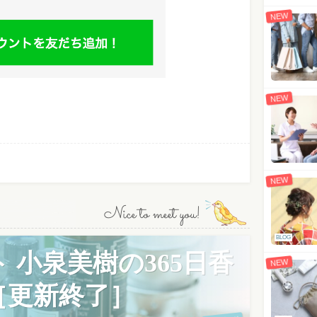
NEW
NEW
NEW
Nice to meet you!
BLOG
 小泉美樹の365日香
NEW
［更新終了］