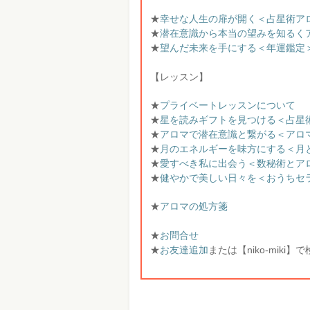
★
幸せな人生の扉が開く＜占星術ア
★
潜在意識から本当の望みを知るく
★
望んだ未来を手にする＜年運鑑定
【レッスン】
★
プライベートレッスンについて
★
星を読みギフトを見つける＜占星
★
アロマで潜在意識と繋がる＜アロ
★
月のエネルギーを味方にする＜月
★
愛すべき私に出会う＜数秘術とア
★
健やかで美しい日々を＜おうちセ
★
アロマの処方箋
★
お問合せ
★
お友達追加
または【niko-miki】