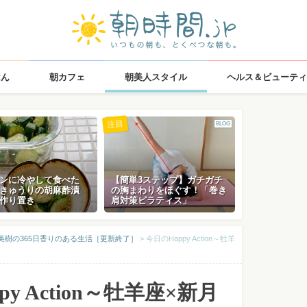
はん
朝カフェ
朝美人スタイル
ヘルス＆ビューティ
注目
BLOG
ンに冷やして食べた
【簡単3ステップ】ガチガチ
きゅうりの胡麻酢漬
の胸まわりをほぐす！「巻き
作り置き
肩対策ピラティス」
美樹の365日香りのある生活［更新終了］
>
今日のHappy Action～牡羊
py Action～牡羊座×新月