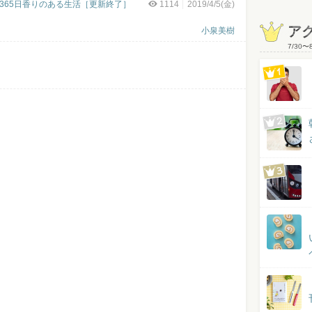
365日香りのある生活［更新終了］
1114
2019/4/5(金)
ア
小泉美樹
7/30
〜