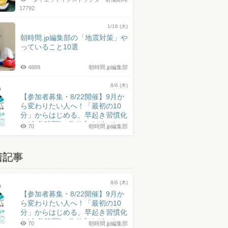
17792
1/16 (火)
朝時間.jp編集部の「地震対策」や
っていること10選
4889
朝時間.jp編集部
8/6 (木)
【参加者募集・8/22開催】9月か
ら変わりたい人へ！「最初の10
分」からはじめる、早起き習慣化
と“自分時間”の作り方｜ゲスト：
70
朝時間.jp編集部
井上皓史さん
着記事
8/6 (木)
【参加者募集・8/22開催】9月か
ら変わりたい人へ！「最初の10
分」からはじめる、早起き習慣化
と“自分時間”の作り方｜ゲスト：
70
朝時間.jp編集部