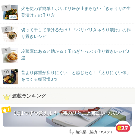
火を使わず簡単！ポリポリ箸が止まらない「きゅうりの生
姜漬け」の作り方
BLOG
切って干して漬けるだけ！『パリパリきゅうり漬け』の作
り置きレシピ
冷蔵庫にあると助かる！玉ねぎたっぷり作り置きレシピ3
選
昔より体重が戻りにくい…と感じたら！「太りにくい体」
をつくる朝習慣3つ
連載ランキング
1日1つずつ覚えよう！朝のひとこと英語レッスン
by:
編集部（協力：eステ）