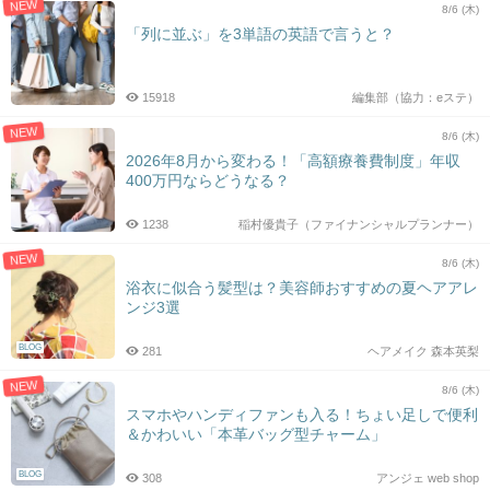
NEW
8/6 (木)
「列に並ぶ」を3単語の英語で言うと？
15918
編集部（協力：eステ）
NEW
8/6 (木)
2026年8月から変わる！「高額療養費制度」年収
400万円ならどうなる？
1238
稲村優貴子（ファイナンシャルプランナー）
NEW
8/6 (木)
浴衣に似合う髪型は？美容師おすすめの夏ヘアアレ
ンジ3選
BLOG
281
ヘアメイク 森本英梨
NEW
8/6 (木)
スマホやハンディファンも入る！ちょい足しで便利
＆かわいい「本革バッグ型チャーム」
BLOG
308
アンジェ web shop