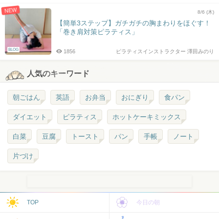
NEW
8/6 (木)
【簡単3ステップ】ガチガチの胸まわりをほぐす！
「巻き肩対策ピラティス」
BLOG
1856
ピラティスインストラクター 澤田みのり
人気のキーワード
朝ごはん
英語
お弁当
おにぎり
食パン
ダイエット
ピラティス
ホットケーキミックス
白菜
豆腐
トースト
パン
手帳
ノート
片づけ
TOP
今日の朝