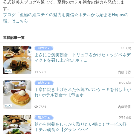
公式朝美人ブログを通じて、至極のホテル朝食の魅力を発信しま
す。
ブログ「至極の姫ステイの魅力を発信☆ホテルから始まるHappyの
環」はこちら
連載記事一覧
6/3 (月)
まさにご褒美朝食！トリュフをかけたエッグベネデ
ィクトを召し上がれ♪ ホテ...
BLOG
5361
内藤玲香
5/29 (水)
丁寧に焼き上げられた伝統のパンケーキを召し上が
れ♪ ホテル朝食☆【帝国ホ...
BLOG
7384
内藤玲香
5/19 (日)
朝から栄養をしっかり取りたい朝に！サービス◎
ホテル朝食☆【グランドハイ...