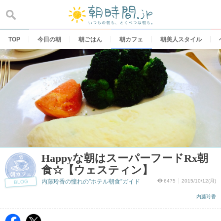
Skip
to
content
TOP
今日の朝
朝ごはん
朝カフェ
朝美人スタイル
Happyな朝はスーパーフードRx朝
食☆【ウェスティン】
内藤玲香の憧れの”ホテル朝食”ガイド
6475
2015/10/12(月)
BLOG
内藤玲香