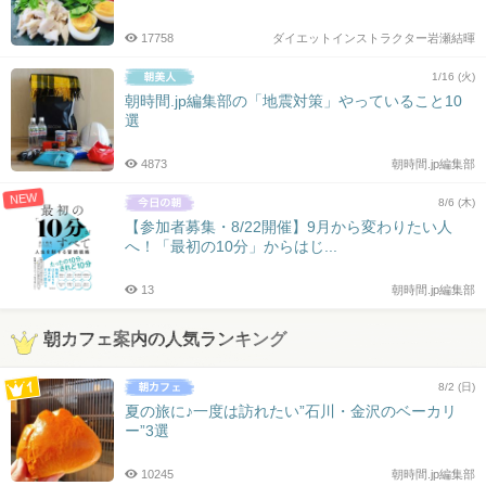
17758
ダイエットインストラクター岩瀬結暉
1/16 (火)
朝時間.jp編集部の「地震対策」やっていること10
選
4873
朝時間.jp編集部
NEW
8/6 (木)
【参加者募集・8/22開催】9月から変わりたい人
へ！「最初の10分」からはじ...
13
朝時間.jp編集部
朝カフェ案内の人気ランキング
8/2 (日)
夏の旅に♪一度は訪れたい”石川・金沢のベーカリ
ー”3選
10245
朝時間.jp編集部