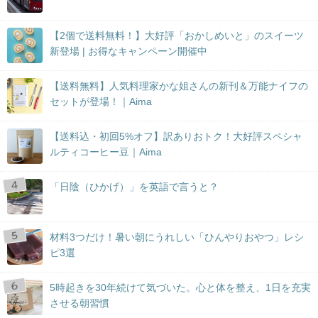
【2個で送料無料！】大好評「おかしめいと」のスイーツ
新登場 | お得なキャンペーン開催中
【送料無料】人気料理家かな姐さんの新刊＆万能ナイフの
セットが登場！｜Aima
【送料込・初回5%オフ】訳ありおトク！大好評スペシャ
ルティコーヒー豆｜Aima
「日陰（ひかげ）」を英語で言うと？
材料3つだけ！暑い朝にうれしい「ひんやりおやつ」レシ
ピ3選
5時起きを30年続けて気づいた。心と体を整え、1日を充実
させる朝習慣