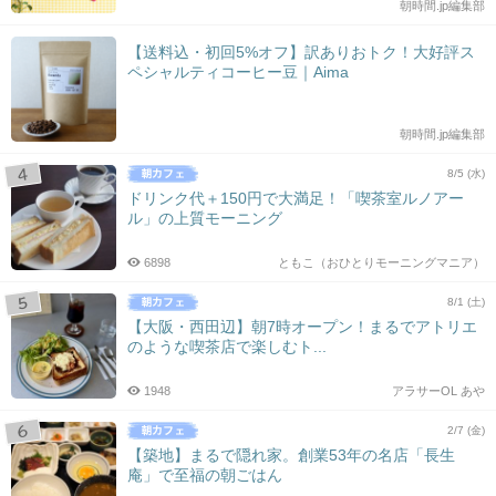
朝時間.jp編集部
【送料込・初回5%オフ】訳ありおトク！大好評ス
ペシャルティコーヒー豆｜Aima
朝時間.jp編集部
8/5 (水)
ドリンク代＋150円で大満足！「喫茶室ルノアー
ル」の上質モーニング
6898
ともこ（おひとりモーニングマニア）
8/1 (土)
【大阪・西田辺】朝7時オープン！まるでアトリエ
のような喫茶店で楽しむト...
1948
アラサーOL あや
2/7 (金)
【築地】まるで隠れ家。創業53年の名店「長生
庵」で至福の朝ごはん