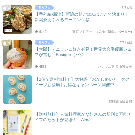
8/3 (月)
【番外編•新潟】新潟の朝ごはんはここで決まり！
新潟愛あふれるモーニング@...
BLOG
6140
東京ソトアサごはん会 (朝食レポーター)
7/31 (金)
【大阪】デニッシュ好き必見！世界大会準優勝シェ
フが営む「Basique（バジ...
4581
パンマニア 片山智香子
【2個で送料無料！】大好評「おかしめいと」のス
イーツ新登場 | お得なキャンペーン開催中
朝時間.jp編集部
【送料無料】人気料理家かな姐さんの新刊＆万能ナ
イフのセットが登場！｜Aima