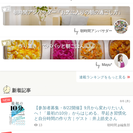
朝時間アンバサダー「お気に入りの朝の過ごし方」
by:
朝時間アンバサダー
「作り置き」でパパッと朝ごはん
by:
Mayu*
連載ランキングをもっと見る
新着記事
NEW
8/6 (木)
【参加者募集・8/22開催】9月から変わりたい人
へ！「最初の10分」からはじめる、早起き習慣化
と自分時間の作り方｜ゲスト：井上皓史さん
13
朝時間.jp編集部