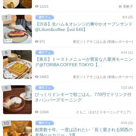
12221
林 美帆子
8/3 (月)
【渋谷】生ハム＆オレンジの爽やかオープンサンド
@Lilium&coffee【vol.645】
BLOG
971
東京ソトアサごはん会 (朝食レポーター)
3/14 (土)
【東京】トーストメニューが豊富な八重洲モーニン
グ@TORIBA COFFEE TOKYO【...
BLOG
24853
東京ソトアサごはん会 (朝食レポーター)
7/22 (水)
びっくりドンキーで朝ごはん。770円でドリンク付
きハンバーグモーニング
11504
ともこ（おひとりモーニングマニア）
3/15 (日)
創業数十年。一度は訪れたい「長く愛される関西の
老舗ベーカリー」3選