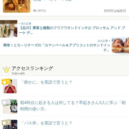
38751
朝時間.jp編集部
« 前の記事
【品川】豊富な種類のフワフワサンドイッチ@ ブロッサム アンド ブ
ーケ デ...
次の記事 »
簡単！とろ～りチーズの「カマンベール＆アプリコットのサンドイッ
チ」
アクセスランキング
7/30
〜
8/5
「静かに」を英語で言うと？
朝4時台に起きる人は何してる？早起きさん3人に学ぶ「朝
時間の使い方」
「バス停」を英語で言うと？