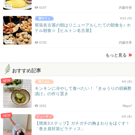
BLOG
6147
内藤玲香
4/22 (月)
尾張名古屋の朝はリニューアルしたての朝食を♪ ホ
テル朝食☆【ヒルトン名古屋】
BLOG
5725
内藤玲香
もっと見る
おすすめ記事
NEW
8/6 (木)
キンキンに冷やして食べたい！『きゅうりの胡麻酢
漬け』の作り置き
1541
Mayu*
NEW
8/6 (木)
【簡単3ステップ】ガチガチの胸まわりをほぐす！
「巻き肩対策ピラティス」