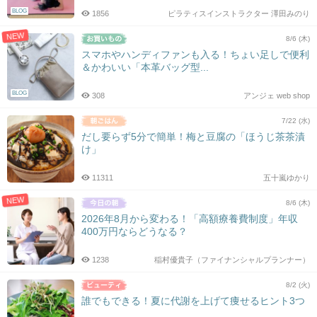
BLOG
1856
ピラティスインストラクター 澤田みのり
NEW
8/6 (木)
スマホやハンディファンも入る！ちょい足しで便利
＆かわいい「本革バッグ型...
BLOG
308
アンジェ web shop
7/22 (水)
だし要らず5分で簡単！梅と豆腐の「ほうじ茶茶漬
け」
11311
五十嵐ゆかり
NEW
8/6 (木)
2026年8月から変わる！「高額療養費制度」年収
400万円ならどうなる？
1238
稲村優貴子（ファイナンシャルプランナー）
8/2 (火)
誰でもできる！夏に代謝を上げて痩せるヒント3つ