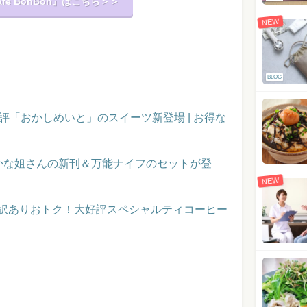
e BonBon』はこちら＞＞
NEW
BLOG
評「おかしめいと」のスイーツ新登場 | お得な
かな姐さんの新刊＆万能ナイフのセットが登
NEW
】訳ありおトク！大好評スペシャルティコーヒー