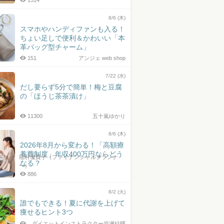
1514
8/6 (木)
スマホやハンディファンも入る！
ちょい足しで便利＆かわいい「本
革バッグ型チャーム」
151
アンジェ web shop
7/22 (水)
だし要らず5分で簡単！梅と豆腐
の「ほうじ茶茶漬け」
11300
五十嵐ゆかり
8/6 (木)
2026年8月から変わる！「高額療
養費制度」年収400万円ならどう
稲村優貴子（ファイナンシャルプランナ
なる？
ー）
886
8/2 (火)
誰でもできる！夏に代謝を上げて
痩せるヒント3つ
ダイエットインストラクター岩瀬結暉