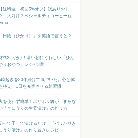
【送料込・初回5%オフ】訳ありおト
ク！大好評スペシャルティコーヒー豆｜
Aima
「日陰（ひかげ）」を英語で言うと？
材料3つだけ！暑い朝にうれしい「ひん
やりおやつ」レシピ3選
5時起きを30年続けて気づいた。心と体
を整え、1日を充実させる朝習慣
火を使わず簡単！ポリポリ箸が止まらな
い「きゅうりの生姜漬け」の作り方
切って干して漬けるだけ！『パリパリき
ゅうり漬け』の作り置きレシピ