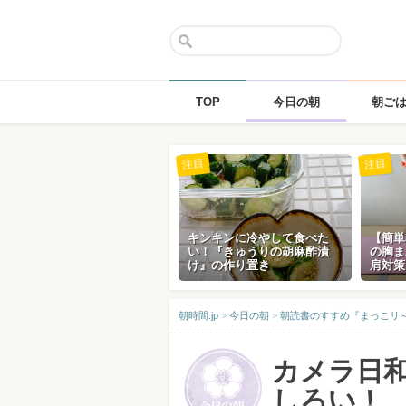
TOP
今日の朝
朝ご
Skip
注目
注目
to
content
キンキンに冷やして食べた
【簡単
い！『きゅうりの胡麻酢漬
の胸ま
け』の作り置き
肩対策
朝時間.jp
>
今日の朝
>
朝読書のすすめ『まっこリ～ナの
カメラ日
しろい！