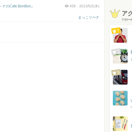
Cafe BonBon』
459
2013/5/2(木)
ア
まっこリ〜ナ
7/30
〜