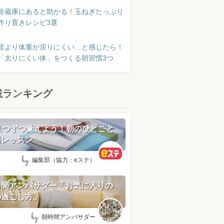
冷蔵庫にあると助かる！玉ねぎたっぷり
作り置きレシピ3選
昔より体重が戻りにくい…と感じたら！
「太りにくい体」をつくる朝習慣3つ
載ランキング
日1つずつ覚えよう！朝のひとこと
語レッスン
by:
編集部（協力：eステ）
時間アンバサダー「お気に入りの
の過ごし方」
by:
朝時間アンバサダー