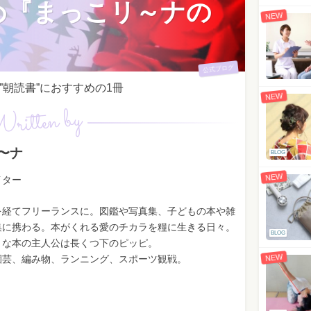
め『まっこリ～ナの
NEW
公式ブログ
朝読書”におすすめの1冊
NEW
ritten by
〜ナ
BLOG
NEW
イター
を経てフリーランスに。図鑑や写真集、子どもの本や雑
集に携わる。本がくれる愛のチカラを糧に生きる日々。
BLOG
きな本の主人公は長くつ下のピッピ。
NEW
園芸、編み物、ランニング、スポーツ観戦。