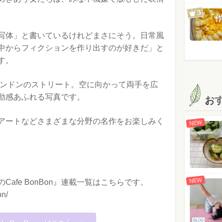
「
写体」と書いているけれどまさにそう。日常風
中からフィクションを作り出すのが好きだ」と
す。
ロンドンのストリート。空に向かって両手を広
動感あふれる写真です。
お
アートなどさまざまな分野の名作をお楽しみく
NEW
NEW
afe BonBon』連載一覧はこちらです。
on/
BLOG