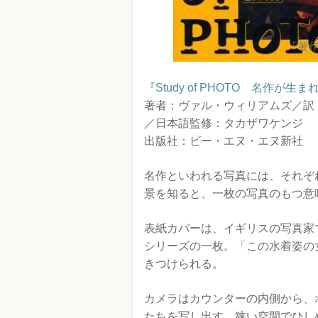
『
Study of PHOTO 名作が生
著者：ヴァル・ウィリアムズ／訳：SO
／日本語監修：タカザワケンジ
出版社：ビー・エヌ・エヌ新社
名作といわれる写真には、それぞ
景を知ると、一枚の写真のもつ意
表紙カバーは、イギリスの写真家
シリーズの一枚。「この水着姿の
きつけられる。
カメラはカウンターの内側から、
たちを写し出す。狭い空間でひし