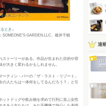
まれるとき
』
MEONE’S GARDEN.LLC、碓井千鶴
連
れストーリーがある。作品が生まれた目的や背
1
味が大きく変わるかもしれません。
英
マーティン・パーの「ザ・ラスト・リゾート」
女の人たちは一体何をしてるんだろう？」と引
朝
朝
ホットドッグや飲み物を求めて行列に並ぶ女性
めきあう女たちは、みな不機嫌で放心した表情