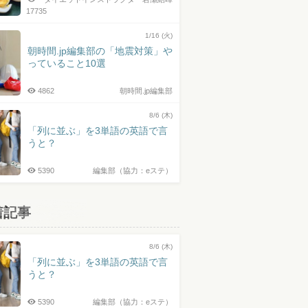
17735
1/16 (火)
朝時間.jp編集部の「地震対策」や
っていること10選
4862
朝時間.jp編集部
8/6 (木)
「列に並ぶ」を3単語の英語で言
うと？
5390
編集部（協力：eステ）
着記事
8/6 (木)
「列に並ぶ」を3単語の英語で言
うと？
5390
編集部（協力：eステ）