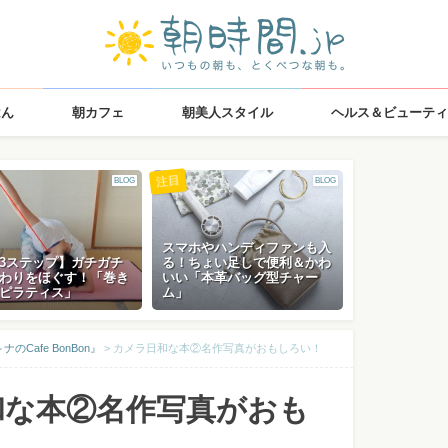
はん
朝カフェ
朝美人スタイル
ヘルス＆ビューティ
注目
BLOG
BLOG
スマホやハンディファンも入
3ステップ】ガチガチ
る！ちょい足しで便利＆かわ
わりをほぐす！「巻き
いい「本革バッグ型チャー
ピラティス」
ム」
Cafe BonBon』
>
カメラ日和な本②名作写真がおもしろい！
和な本②名作写真がおも