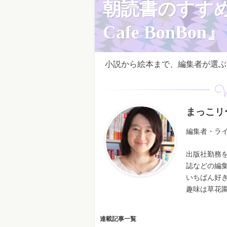
朝読書のすす
Cafe BonBon』
小説から絵本まで、編集者が選ぶ”
W
まっこリ
編集者・ラ
出版社勤務
誌などの編
いちばん好
趣味は草花
連載記事一覧