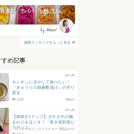
作り置き」でパパッと朝ごはん
by:
Mayu*
連載ランキングをもっと見る
すすめ記事
8/6 (木)
キンキンに冷やして食べたい！
『きゅうりの胡麻酢漬け』の作り
置き
1105
Mayu*
8/6 (木)
【簡単3ステップ】ガチガチの胸
まわりをほぐす！「巻き肩対策ピ
ラティス」
ピラティスインストラクター 澤田みのり