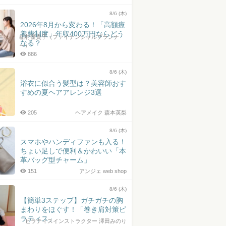
8/6 (木)
2026年8月から変わる！「高額療
養費制度」年収400万円ならどう
稲村優貴子（ファイナンシャルプランナ
なる？
ー）
886
8/6 (木)
浴衣に似合う髪型は？美容師おす
すめの夏ヘアアレンジ3選
205
ヘアメイク 森本英梨
8/6 (木)
スマホやハンディファンも入る！
ちょい足しで便利＆かわいい「本
革バッグ型チャーム」
151
アンジェ web shop
8/6 (木)
【簡単3ステップ】ガチガチの胸
まわりをほぐす！「巻き肩対策ピ
ラティス」
ピラティスインストラクター 澤田みのり