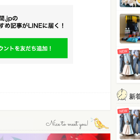
NEW
新
NEW
Nice to meet you!