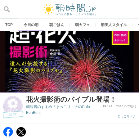
Skip
to
content
TOP
今日の朝
朝ごはん
朝カフェ
朝美人スタイル
花火撮影術のバイブル登場！
朝読書のすすめ『まっこリ～ナのCafe
624
2014/6/23(月)
BonBon』
BLOG
まっこリ〜ナ