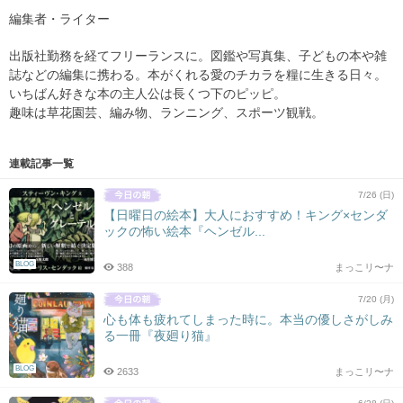
編集者・ライター
出版社勤務を経てフリーランスに。図鑑や写真集、子どもの本や雑
誌などの編集に携わる。本がくれる愛のチカラを糧に生きる日々。
いちばん好きな本の主人公は長くつ下のピッピ。
趣味は草花園芸、編み物、ランニング、スポーツ観戦。
連載記事一覧
7/26 (日)
【日曜日の絵本】大人におすすめ！キング×センダ
ックの怖い絵本『ヘンゼル...
BLOG
388
まっこリ〜ナ
7/20 (月)
心も体も疲れてしまった時に。本当の優しさがしみ
る一冊『夜廻り猫』
BLOG
2633
まっこリ〜ナ