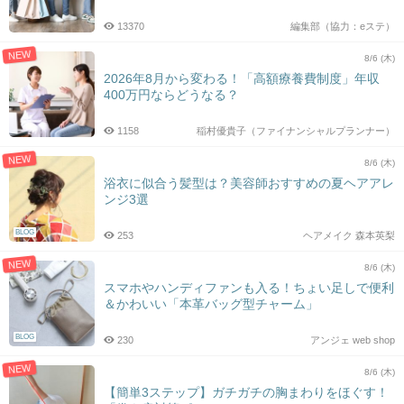
13370
編集部（協力：eステ）
NEW
8/6 (木)
2026年8月から変わる！「高額療養費制度」年収
400万円ならどうなる？
1158
稲村優貴子（ファイナンシャルプランナー）
NEW
8/6 (木)
浴衣に似合う髪型は？美容師おすすめの夏ヘアアレ
ンジ3選
BLOG
253
ヘアメイク 森本英梨
NEW
8/6 (木)
スマホやハンディファンも入る！ちょい足しで便利
＆かわいい「本革バッグ型チャーム」
BLOG
230
アンジェ web shop
NEW
8/6 (木)
【簡単3ステップ】ガチガチの胸まわりをほぐす！