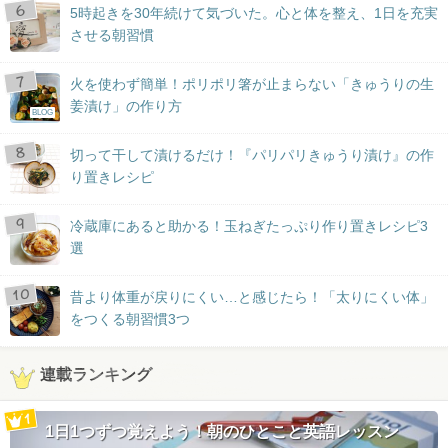
5時起きを30年続けて気づいた。心と体を整え、1日を充実
させる朝習慣
火を使わず簡単！ポリポリ箸が止まらない「きゅうりの生
姜漬け」の作り方
BLOG
切って干して漬けるだけ！『パリパリきゅうり漬け』の作
り置きレシピ
冷蔵庫にあると助かる！玉ねぎたっぷり作り置きレシピ3
選
昔より体重が戻りにくい…と感じたら！「太りにくい体」
をつくる朝習慣3つ
連載ランキング
1日1つずつ覚えよう！朝のひとこと英語レッスン