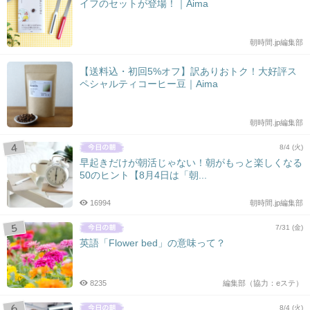
イフのセットが登場！｜Aima
朝時間.jp編集部
【送料込・初回5%オフ】訳ありおトク！大好評ス
ペシャルティコーヒー豆｜Aima
朝時間.jp編集部
8/4 (火)
早起きだけが朝活じゃない！朝がもっと楽しくなる
50のヒント【8月4日は「朝...
16994
朝時間.jp編集部
7/31 (金)
英語「Flower bed」の意味って？
8235
編集部（協力：eステ）
8/4 (火)