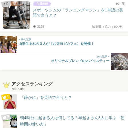
8/3 (月)
スポーツジムの「ランニングマシン」を1単語の英
語で言うと？
3198
編集部（協力：eステ）
« 前の記事
山形生まれの３人が【お寺ヨガカフェ】を開催！
次の記事 »
オリジナルブレンドのスパイスティー
アクセスランキング
7/30
〜
8/5
「静かに」を英語で言うと？
朝4時台に起きる人は何してる？早起きさん3人に学ぶ「朝
時間の使い方」