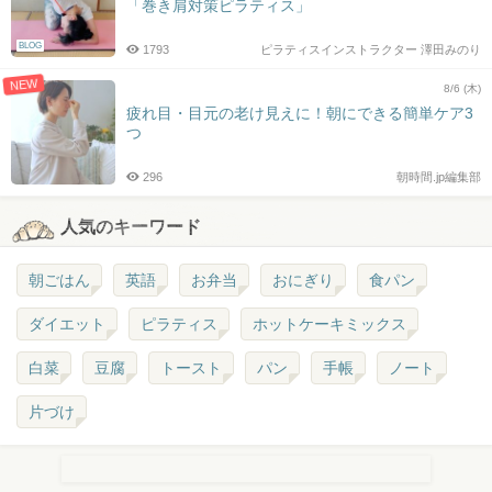
「巻き肩対策ピラティス」
BLOG
1793
ピラティスインストラクター 澤田みのり
NEW
8/6 (木)
疲れ目・目元の老け見えに！朝にできる簡単ケア3
つ
296
朝時間.jp編集部
人気のキーワード
朝ごはん
英語
お弁当
おにぎり
食パン
ダイエット
ピラティス
ホットケーキミックス
白菜
豆腐
トースト
パン
手帳
ノート
片づけ