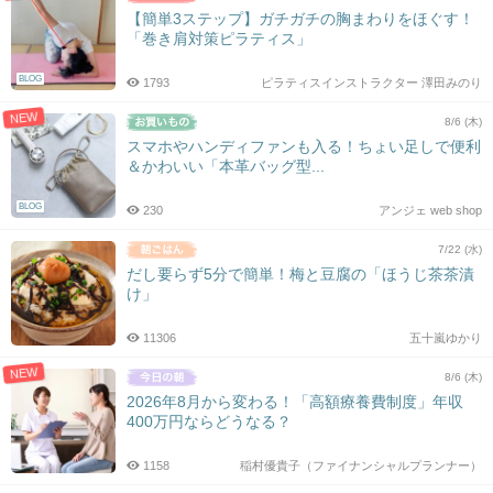
【簡単3ステップ】ガチガチの胸まわりをほぐす！
「巻き肩対策ピラティス」
BLOG
1793
ピラティスインストラクター 澤田みのり
NEW
8/6 (木)
スマホやハンディファンも入る！ちょい足しで便利
＆かわいい「本革バッグ型...
BLOG
230
アンジェ web shop
7/22 (水)
だし要らず5分で簡単！梅と豆腐の「ほうじ茶茶漬
け」
11306
五十嵐ゆかり
NEW
8/6 (木)
2026年8月から変わる！「高額療養費制度」年収
400万円ならどうなる？
1158
稲村優貴子（ファイナンシャルプランナー）