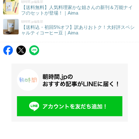
朝時間.jp編集部
【送料無料】人気料理家かな姐さんの新刊＆万能ナイ
フのセットが登場！｜Aima
朝時間.jp編集部
【送料込・初回5%オフ】訳ありおトク！大好評スペシ
ャルティコーヒー豆｜Aima