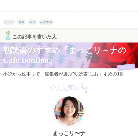
カメラ
写真
花火
花火大会
この記事を書いた人
朝読書のすすめ『まっこリ～ナの
Cafe BonBon』
公式ブログ
小説から絵本まで、編集者が選ぶ”朝読書”におすすめの1冊
Written by
まっこリ〜ナ