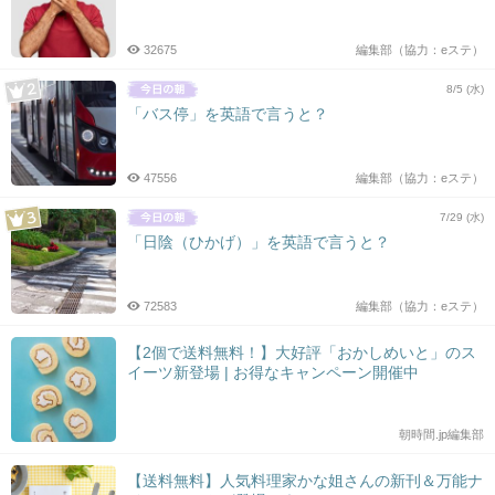
32675
編集部（協力：eステ）
8/5 (水)
「バス停」を英語で言うと？
47556
編集部（協力：eステ）
7/29 (水)
「日陰（ひかげ）」を英語で言うと？
72583
編集部（協力：eステ）
【2個で送料無料！】大好評「おかしめいと」のス
イーツ新登場 | お得なキャンペーン開催中
朝時間.jp編集部
【送料無料】人気料理家かな姐さんの新刊＆万能ナ