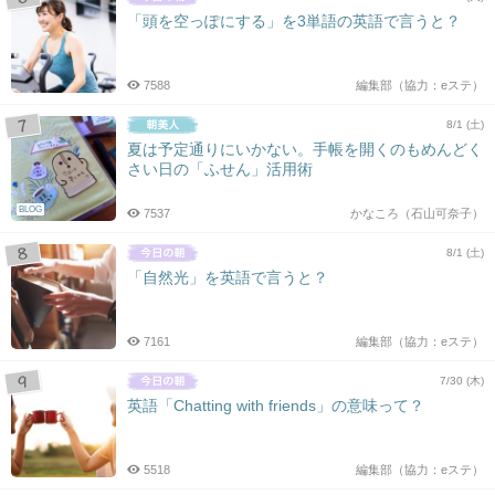
「頭を空っぽにする」を3単語の英語で言うと？
7588
編集部（協力：eステ）
8/1 (土)
夏は予定通りにいかない。手帳を開くのもめんどく
さい日の「ふせん」活用術
BLOG
7537
かなころ（石山可奈子）
8/1 (土)
「自然光」を英語で言うと？
7161
編集部（協力：eステ）
7/30 (木)
英語「Chatting with friends」の意味って？
5518
編集部（協力：eステ）