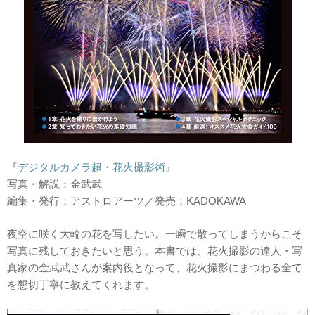
『
デジタルカメラ超・花火撮影術
』
写真・解説：金武武
編集・発行：アストロアーツ／発売：KADOKAWA
夜空に咲く大輪の花を写したい。一瞬で散ってしまうからこそ
写真に残しておきたいと思う。本書では、花火撮影の達人・写
真家の金武武さんが案内役となって、花火撮影にまつわる全て
を懇切丁寧に教えてくれます。