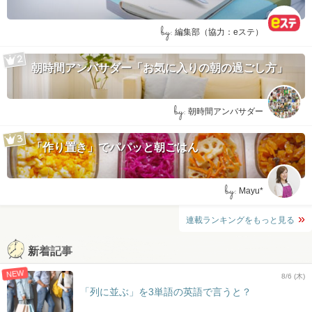
by:
編集部（協力：eステ）
朝時間アンバサダー「お気に入りの朝の過ごし方」
by:
朝時間アンバサダー
「作り置き」でパパッと朝ごはん
by:
Mayu*
連載ランキングをもっと見る
新着記事
NEW
8/6 (木)
「列に並ぶ」を3単語の英語で言うと？