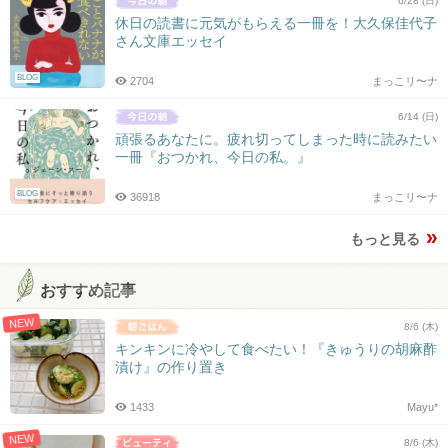
6/28 (日)
休日の読書に元気がもらえる一冊を！大久保佳代子
さん文庫エッセイ
BLOG
2704
まっこリ〜ナ
6/14 (日)
頑張るあなたに。疲れ切ってしまった時に読みたい
一冊『おつかれ、今日の私。』
BLOG
36918
まっこリ〜ナ
もっと見る
おすすめ記事
NEW
8/6 (木)
キンキンに冷やして食べたい！『きゅうりの胡麻酢
漬け』の作り置き
1433
Mayu*
NEW
8/6 (木)