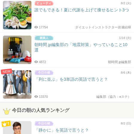
8/2 (火)
誰でもできる！夏に代謝を上げて痩せるヒント3つ
17754
ダイエットインストラクター岩瀬結暉
1/16 (火)
朝時間.jp編集部の「地震対策」やっていること10
選
4872
朝時間.jp編集部
NEW
8/6 (木)
「列に並ぶ」を3単語の英語で言うと？
13370
編集部（協力：eステ）
今日の朝の人気ランキング
8/2 (日)
「静かに」を英語で言うと？