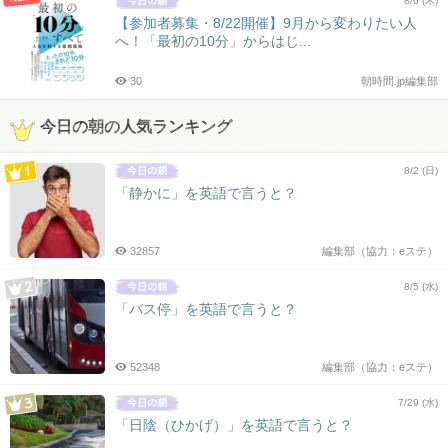
8/6 (木)
【参加者募集・8/22開催】9月から変わりたい人
へ！「最初の10分」からはじ...
30
朝時間.jp編集部
今日の朝の人気ランキング
8/2 (日)
「静かに」を英語で言うと？
32857
編集部（協力：eステ）
8/5 (水)
「バス停」を英語で言うと？
52348
編集部（協力：eステ）
7/29 (水)
「日陰（ひかげ）」を英語で言うと？