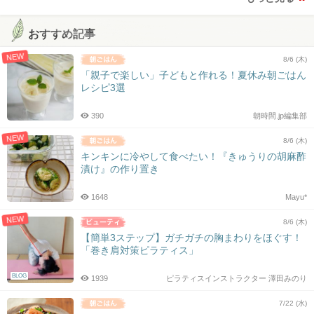
おすすめ記事
NEW
8/6 (木)
「親子で楽しい」子どもと作れる！夏休み朝ごはん
レシピ3選
390
朝時間.jp編集部
NEW
8/6 (木)
キンキンに冷やして食べたい！『きゅうりの胡麻酢
漬け』の作り置き
1648
Mayu*
NEW
8/6 (木)
【簡単3ステップ】ガチガチの胸まわりをほぐす！
「巻き肩対策ピラティス」
BLOG
1939
ピラティスインストラクター 澤田みのり
7/22 (水)