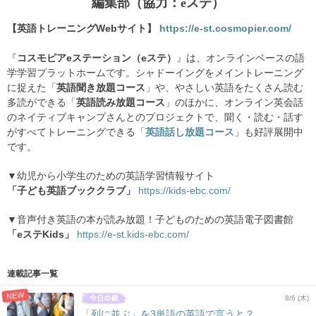
編集部（協力：eステ）
【英語トレーニングWebサイト】
https://e-st.cosmopier.com/
『
コスモピアeステーション（eステ）
』は、オンラインベースの語
学学習プラットホームです。シャドーイングをメイントレーニング
に捉えた「
英語聞き放題コース
」や、やさしい英語をたくさん読む
多読ができる「
英語読み放題コース
」のほかに、オンライン英会話
のネイティブキャンプさんとのプロジェクトで、聞く・読む・話す
がすべてトレーニングできる「
英語話し放題コース
」も好評展開中
です。
▼幼児から小学生のための英語学習情報サイト
「子ども英語ブッククラブ」
https://kids-ebc.com/
▼音声付き英語の本が読み放題！子どものための英語電子図書館
「eステKids」
https://e-st.kids-ebc.com/
連載記事一覧
NEW
8/6 (木)
「列に並ぶ」を3単語の英語で言うと？