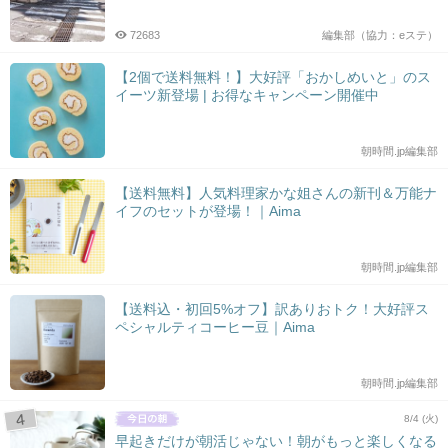
72683
編集部（協力：eステ）
【2個で送料無料！】大好評「おかしめいと」のス
イーツ新登場 | お得なキャンペーン開催中
朝時間.jp編集部
【送料無料】人気料理家かな姐さんの新刊＆万能ナ
イフのセットが登場！｜Aima
朝時間.jp編集部
【送料込・初回5%オフ】訳ありおトク！大好評ス
ペシャルティコーヒー豆｜Aima
朝時間.jp編集部
8/4 (火)
早起きだけが朝活じゃない！朝がもっと楽しくなる