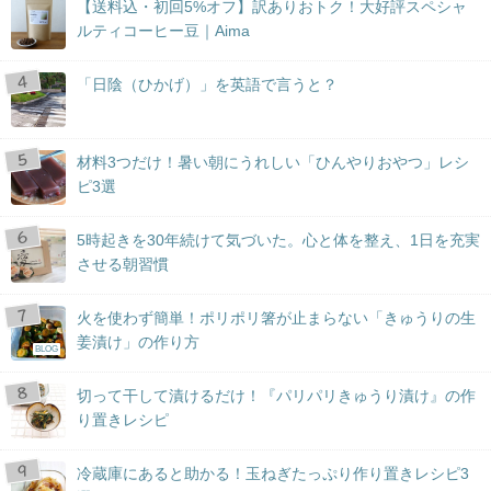
【送料込・初回5%オフ】訳ありおトク！大好評スペシャ
ルティコーヒー豆｜Aima
「日陰（ひかげ）」を英語で言うと？
材料3つだけ！暑い朝にうれしい「ひんやりおやつ」レシ
ピ3選
5時起きを30年続けて気づいた。心と体を整え、1日を充実
させる朝習慣
火を使わず簡単！ポリポリ箸が止まらない「きゅうりの生
姜漬け」の作り方
BLOG
切って干して漬けるだけ！『パリパリきゅうり漬け』の作
り置きレシピ
冷蔵庫にあると助かる！玉ねぎたっぷり作り置きレシピ3