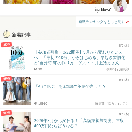
by:
Mayu*
連載ランキングをもっと見る
新着記事
NEW
8/6 (木)
【参加者募集・8/22開催】9月から変わりたい人
へ！「最初の10分」からはじめる、早起き習慣化
と“自分時間”の作り方｜ゲスト：井上皓史さん
30
朝時間.jp編集部
NEW
8/6 (木)
「列に並ぶ」を3単語の英語で言うと？
18910
編集部（協力：eステ）
NEW
8/6 (木)
2026年8月から変わる！「高額療養費制度」年収
400万円ならどうなる？