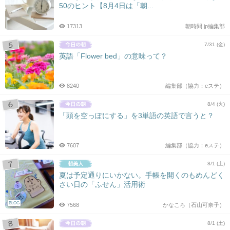
50のヒント【8月4日は「朝...
17313
朝時間.jp編集部
7/31 (金)
英語「Flower bed」の意味って？
8240
編集部（協力：eステ）
8/4 (火)
「頭を空っぽにする」を3単語の英語で言うと？
7607
編集部（協力：eステ）
8/1 (土)
夏は予定通りにいかない。手帳を開くのもめんどく
さい日の「ふせん」活用術
BLOG
7568
かなころ（石山可奈子）
8/1 (土)