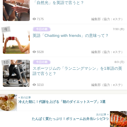
「自然光」を英語で言うと？
7175
編集部（協力：eステ）
7/30 (木)
英語「Chatting with friends」の意味って？
5528
編集部（協力：eステ）
8/3 (月)
スポーツジムの「ランニングマシン」を1単語の英
語で言うと？
3210
編集部（協力：eステ）
« 前の記事
冷えた朝に！代謝を上げる「朝のダイエットスープ」3選
次の記事 »
たんぱく質たっぷり！ボリュームお弁当レシピ3つ