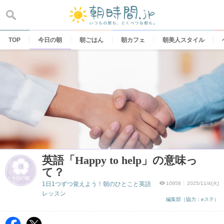
Skip
to
content
TOP
今日の朝
朝ごはん
朝カフェ
朝美人スタイル
英語「Happy to help」の意味っ
て？
1日1つずつ覚えよう！朝のひとこと英語
10958
2025/11/4(火)
レッスン
編集部（協力：eステ）