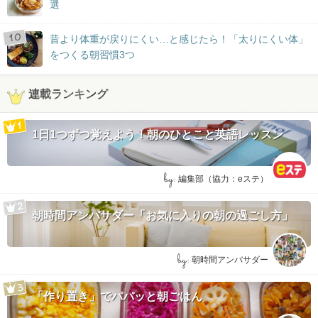
選
昔より体重が戻りにくい…と感じたら！「太りにくい体」
をつくる朝習慣3つ
連載ランキング
1日1つずつ覚えよう！朝のひとこと英語レッスン
by:
編集部（協力：eステ）
朝時間アンバサダー「お気に入りの朝の過ごし方」
by:
朝時間アンバサダー
「作り置き」でパパッと朝ごはん