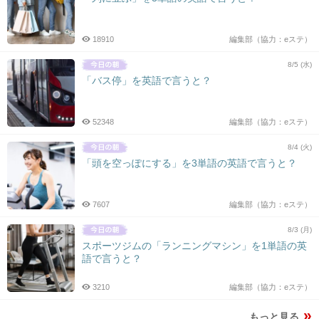
18910
編集部（協力：eステ）
8/5 (水)
「バス停」を英語で言うと？
52348
編集部（協力：eステ）
8/4 (火)
「頭を空っぽにする」を3単語の英語で言うと？
7607
編集部（協力：eステ）
8/3 (月)
スポーツジムの「ランニングマシン」を1単語の英
語で言うと？
3210
編集部（協力：eステ）
もっと見る