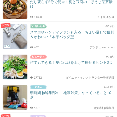
だし要らず5分で簡単！梅と豆腐の「ほうじ茶茶漬
け」
11320
五十嵐ゆかり
NEW
8/6 (木)
スマホやハンディファンも入る！ちょい足しで便利
＆かわいい「本革バッグ型...
BLOG
407
アンジェ web shop
8/2 (火)
誰でもできる！夏に代謝を上げて痩せるヒント3つ
17762
ダイエットインストラクター岩瀬結暉
1/16 (火)
朝時間.jp編集部の「地震対策」やっていること10
選
4876
朝時間.jp編集部
NEW