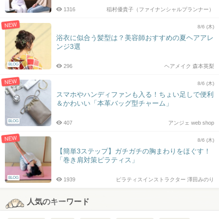
1316
稲村優貴子（ファイナンシャルプランナー）
NEW
8/6 (木)
浴衣に似合う髪型は？美容師おすすめの夏ヘアアレ
ンジ3選
BLOG
296
ヘアメイク 森本英梨
NEW
8/6 (木)
スマホやハンディファンも入る！ちょい足しで便利
＆かわいい「本革バッグ型チャーム」
BLOG
407
アンジェ web shop
NEW
8/6 (木)
【簡単3ステップ】ガチガチの胸まわりをほぐす！
「巻き肩対策ピラティス」
BLOG
1939
ピラティスインストラクター 澤田みのり
人気のキーワード