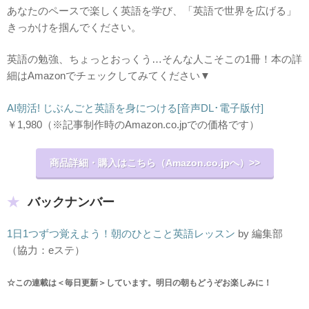
あなたのペースで楽しく英語を学び、「英語で世界を広げる」
きっかけを掴んでください。
英語の勉強、ちょっとおっくう…そんな人こそこの1冊！本の詳
細はAmazonでチェックしてみてください▼
AI朝活! じぶんごと英語を身につける[音声DL･電子版付]
￥1,980
（※記事制作時のAmazon.co.jpでの価格です）
商品詳細・購入はこちら（Amazon.co.jpへ）>>
バックナンバー
1日1つずつ覚えよう！朝のひとこと英語レッスン
by 編集部
（協力：eステ）
☆この連載は＜毎日更新＞しています。明日の朝もどうぞお楽しみに！