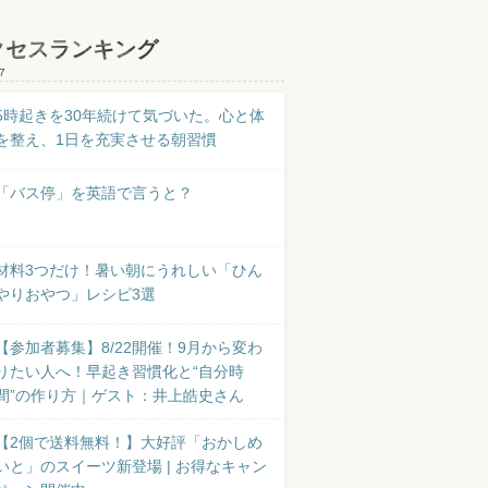
クセスランキング
7
5時起きを30年続けて気づいた。心と体
を整え、1日を充実させる朝習慣
「バス停」を英語で言うと？
材料3つだけ！暑い朝にうれしい「ひん
やりおやつ」レシピ3選
【参加者募集】8/22開催！9月から変わ
りたい人へ！早起き習慣化と“自分時
間”の作り方｜ゲスト：井上皓史さん
【2個で送料無料！】大好評「おかしめ
いと」のスイーツ新登場 | お得なキャン