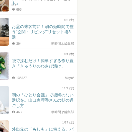
ト」
士）
698
8/8 (土)
お盆の来客前に！朝の短時間で整
う“玄関・リビング”リセット術3
選
394
朝時間.jp編集部
8/4 (木)
袋で揉むだけ！簡単すぎる作り置
き「きゅうりのわさび漬け」
138427
Mayu*
11/1 (水)
朝の「ひとり会議」で後悔のない
選択を。山口恵理香さんの朝の過
ごし方
4655
朝時間.jp編集部
1/17 (水)
外出先の「もしも」に備える。バ