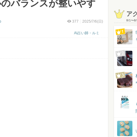
心のバランスが整いやす
ア
8/1
〜
8/
p
377
2025/7/6(日)
AI占い師・ルミ