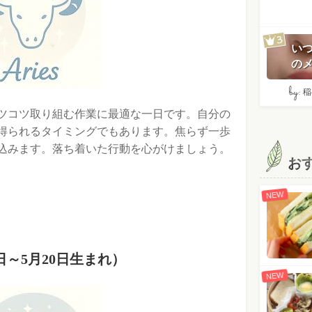
い
のメ
by:
稲
ツコツ取り組む作業に最適な一日です。自分の
得られるタイミングでもあります。焦らず一歩
込みます。落ち着いた行動を心がけましょう。
お
NEW
日～5月20日生まれ）
NEW