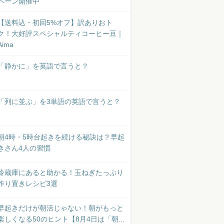
ペーン開催中
【送料込・初回5%オフ】訳ありおト
ク！大好評スペシャルティコーヒー豆｜
Aima
「静かに」を英語で言うと？
「列に並ぶ」を3単語の英語で言うと？
朝4時・5時台起きを続ける秘訣は？早起
きさん4人の習慣
冷蔵庫にあると助かる！玉ねぎたっぷり
作り置きレシピ3選
早起きだけが朝活じゃない！朝がもっと
楽しくなる50のヒント【8月4日は「朝...