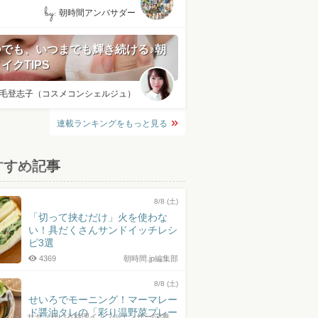
by:
朝時間アンバサダー
つでも、いつまでも輝き続ける♪朝
イクTIPS
毛登志子（コスメコンシェルジュ）
連載ランキングをもっと見る
すすめ記事
8/8 (土)
「切って挟むだけ」火を使わな
い！具だくさんサンドイッチレシ
ピ3選
4369
朝時間.jp編集部
8/8 (土)
せいろでモーニング！マーマレー
ド醤油タレの「彩り温野菜プレー
サヤ（せいろ料理インフルエンサー/栄養