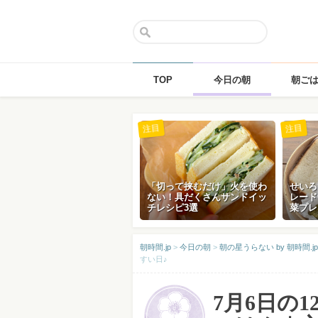
TOP
今日の朝
朝ご
Skip
注目
注目
to
content
「切って挟むだけ」火を使わ
せいろ
ない！具だくさんサンドイッ
レード
チレシピ3選
菜プレ
朝時間.jp
>
今日の朝
>
朝の星うらない by 朝時間.jp
すい日♪
7月6日の