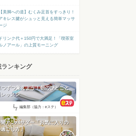
【美脚への道】むくみ足首をすっきり！
アキレス腱がシュッと見える簡単マッサ
ージ
ドリンク代＋150円で大満足！「喫茶室
ルノアール」の上質モーニング
載ランキング
日1つずつ覚えよう！朝のひとこと
語レッスン
by:
編集部（協力：eステ）
時間アンバサダー「お気に入りの
の過ごし方」