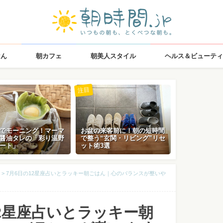
はん
朝カフェ
朝美人スタイル
ヘルス＆ビューティ
注目
でモーニング！マーマ
お盆の来客前に！朝の短時間
醤油タレの「彩り温野
で整う“玄関・リビング”リセ
ート」
ット術3選
>
7月6日の12星座占いとラッキー朝ごはん｜心のバランスが整いや
12星座占いとラッキー朝