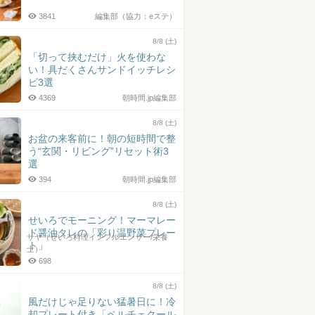
3841
編集部（協力：eステ）
8/8 (土)
「切って挟むだけ」火を使わな
い！具だくさんサンドイッチレシ
ピ3選
4369
朝時間.jp編集部
8/8 (土)
お盆の来客前に！朝の短時間で整
う“玄関・リビング”リセット術3
選
394
朝時間.jp編集部
8/8 (土)
せいろでモーニング！マーマレー
ド醤油タレの「彩り温野菜プレー
サヤ（せいろ料理インフルエンサー/栄養
ト」
士）
698
8/8 (土)
風だけじゃ足りない猛暑日に！冷
却プレート付き「ペルチェクール