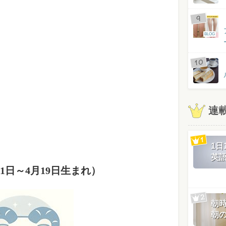
BLOG
連
1
英
1日～4月19日生まれ）
朝
朝