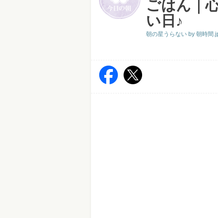
ごはん｜
い日♪
朝の星うらない by 朝時間.j