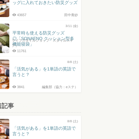
ッグに入れておきたい防災グッズ
43657
田中青紗
3/11 (金)
平常時も使える防災グッズ
◎「SONAENO クッション型多
ライフスタイルショップ「スタイルスト
機能寝袋」
ア」
11761
8/8 (土)
「活気がある」を1単語の英語で
言うと？
3841
編集部（協力：eステ）
着記事
8/8 (土)
「活気がある」を1単語の英語で
言うと？