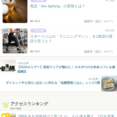
8/7 (金)
英語「dim lighting」の意味とは？
4816
編集部（協力：eステ）
8/3 (月)
スポーツジムの「ランニングマシン」を1単語の英
語で言うと？
3497
編集部（協力：eステ）
« 前の記事
【2025ホリデー】美肌マニアが惚れた！カネボウの大本命コフレを徹
底解説
次の記事 »
ダイエット中も安心♪ぱぱっと作れる「低糖質朝ごはん」レシピ3選
アクセスランキング
8/2
〜
8/8
5時起きを30年続けて気づいた。心と体を整え、1日を充実