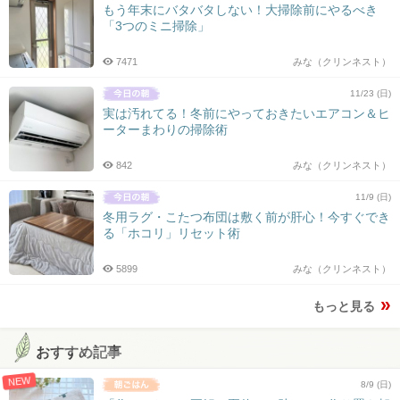
もう年末にバタバタしない！大掃除前にやるべき
「3つのミニ掃除」
7471
みな（クリンネスト）
11/23 (日)
実は汚れてる！冬前にやっておきたいエアコン＆ヒ
ーターまわりの掃除術
842
みな（クリンネスト）
11/9 (日)
冬用ラグ・こたつ布団は敷く前が肝心！今すぐでき
る「ホコリ」リセット術
5899
みな（クリンネスト）
もっと見る
おすすめ記事
NEW
8/9 (日)