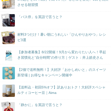
させる朝習慣
「バス停」を英語で言うと？
材料3つだけ！暑い朝にうれしい「ひんやりおやつ」レシ
ピ3選
【参加者募集】8/22開催！9月から変わりたい人へ！早起
き習慣化と“自分時間”の作り方｜ゲスト：井上皓史さん
【2個で送料無料！】大好評「おかしめいと」のスイーツ
新登場 | お得なキャンペーン開催中
【送料込・初回5%オフ】訳ありおトク！大好評スペシャ
ルティコーヒー豆｜Aima
「静かに」を英語で言うと？