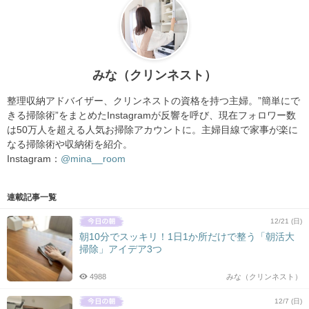
みな（クリンネスト）
整理収納アドバイザー、クリンネストの資格を持つ主婦。”簡単にで
きる掃除術”をまとめたInstagramが反響を呼び、現在フォロワー数
は50万人を超える人気お掃除アカウントに。主婦目線で家事が楽に
なる掃除術や収納術を紹介。
Instagram：
@mina__room
連載記事一覧
12/21 (日)
朝10分でスッキリ！1日1か所だけで整う「朝活大
掃除」アイデア3つ
4988
みな（クリンネスト）
12/7 (日)