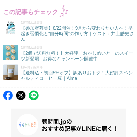
この記事もチェック
朝時間.jp編集部
【参加者募集】8/22開催！9月から変わりたい人へ！早
起き習慣化と“自分時間”の作り方｜ゲスト：井上皓史さ
ん
朝時間.jp編集部
【2個で送料無料！】大好評「おかしめいと」のスイー
ツ新登場 | お得なキャンペーン開催中
朝時間.jp編集部
【送料込・初回5%オフ】訳ありおトク！大好評スペシ
ャルティコーヒー豆｜Aima