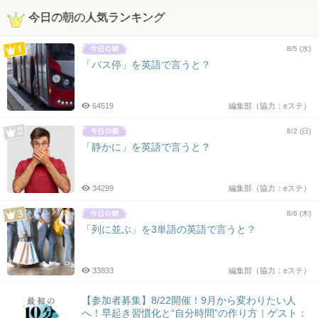
今日の朝の人気ランキング
8/5 (水)
「バス停」を英語で言うと？
64519
編集部（協力：eステ）
8/2 (日)
「静かに」を英語で言うと？
34299
編集部（協力：eステ）
8/6 (木)
「列に並ぶ」を3単語の英語で言うと？
33833
編集部（協力：eステ）
【参加者募集】8/22開催！9月から変わりたい人
へ！早起き習慣化と“自分時間”の作り方｜ゲスト：