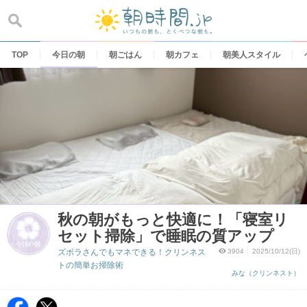
Skip
to
content
TOP
今日の朝
朝ごはん
朝カフェ
朝美人スタイル
秋の朝がもっと快適に！「寝室リ
セット掃除」で睡眠の質アップ
ズボラさんでもマネできる！クリンネス
3904
2025/10/12(日)
トの簡単お掃除術
みな（クリンネスト）