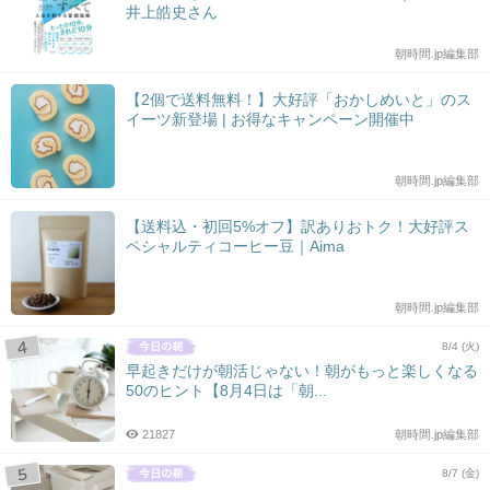
井上皓史さん
朝時間.jp編集部
【2個で送料無料！】大好評「おかしめいと」のス
イーツ新登場 | お得なキャンペーン開催中
朝時間.jp編集部
【送料込・初回5%オフ】訳ありおトク！大好評ス
ペシャルティコーヒー豆｜Aima
朝時間.jp編集部
8/4 (火)
早起きだけが朝活じゃない！朝がもっと楽しくなる
50のヒント【8月4日は「朝...
21827
朝時間.jp編集部
8/7 (金)