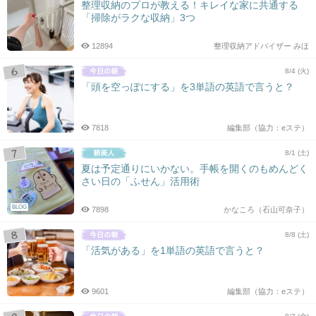
整理収納のプロが教える！キレイな家に共通する
「掃除がラクな収納」3つ
12894
整理収納アドバイザー みほ
8/4 (火)
「頭を空っぽにする」を3単語の英語で言うと？
7818
編集部（協力：eステ）
8/1 (土)
夏は予定通りにいかない。手帳を開くのもめんどく
さい日の「ふせん」活用術
BLOG
7898
かなころ（石山可奈子）
8/8 (土)
「活気がある」を1単語の英語で言うと？
9601
編集部（協力：eステ）