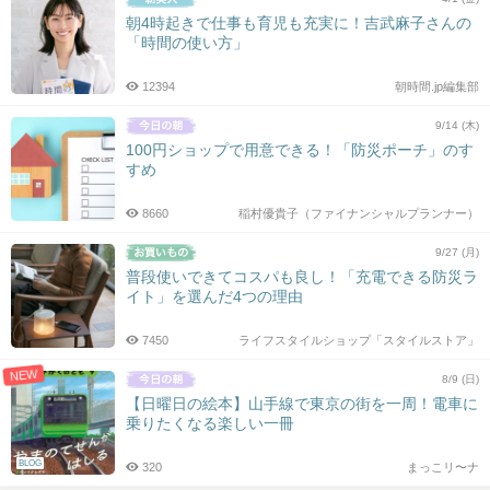
朝4時起きで仕事も育児も充実に！吉武麻子さんの
「時間の使い方」
12394
朝時間.jp編集部
9/14 (木)
100円ショップで用意できる！「防災ポーチ」のす
すめ
8660
稲村優貴子（ファイナンシャルプランナー）
9/27 (月)
普段使いできてコスパも良し！「充電できる防災ラ
イト」を選んだ4つの理由
7450
ライフスタイルショップ「スタイルストア」
NEW
8/9 (日)
【日曜日の絵本】山手線で東京の街を一周！電車に
乗りたくなる楽しい一冊
BLOG
320
まっこリ〜ナ