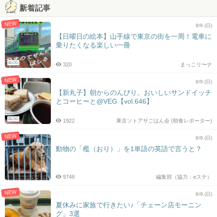
新着記事
NEW
8/9 (日)
【日曜日の絵本】山手線で東京の街を一周！電車に
乗りたくなる楽しい一冊
BLOG
320
まっこリ〜ナ
NEW
8/9 (日)
【新丸子】朝からのんびり。おいしいサンドイッチ
とコーヒーと@VEG【vol.646】
BLOG
1922
東京ソトアサごはん会 (朝食レポーター)
NEW
8/9 (日)
動物の「檻（おり）」を1単語の英語で言うと？
9748
編集部（協力：eステ）
NEW
8/9 (日)
夏休みに家族で行きたい♪「チェーン店モーニン
グ」3選