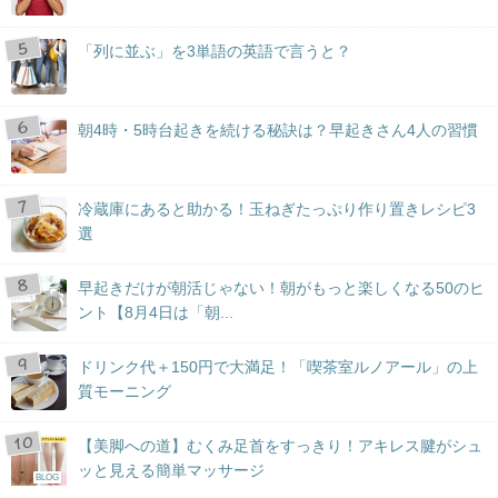
「列に並ぶ」を3単語の英語で言うと？
朝4時・5時台起きを続ける秘訣は？早起きさん4人の習慣
冷蔵庫にあると助かる！玉ねぎたっぷり作り置きレシピ3
選
早起きだけが朝活じゃない！朝がもっと楽しくなる50のヒ
ント【8月4日は「朝...
ドリンク代＋150円で大満足！「喫茶室ルノアール」の上
質モーニング
【美脚への道】むくみ足首をすっきり！アキレス腱がシュ
ッと見える簡単マッサージ
BLOG