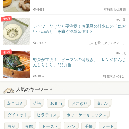
5436
朝時間.jp編集部
NEW
8/9 (日)
シャワーだけだと要注意！お風呂の排水口の「にお
い・ぬめり」を防ぐ簡単習慣3つ
24007
せのお愛（クリンネスト）
NEW
8/9 (日)
野菜が主役！「ピーマンの蒲焼き」「レンジにんじ
んしりしり」2品弁当
1957
料理家 かめ代。
人気のキーワード
朝ごはん
英語
お弁当
おにぎり
食パン
ダイエット
ピラティス
ホットケーキミックス
白菜
豆腐
トースト
パン
手帳
ノート