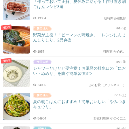
「作っておいて正解」夏休みに助かる！作り置き朝
ごはんレシピ3選
13334
朝時間.jp編集部
NEW
8/9 (日)
野菜が主役！「ピーマンの蒲焼き」「レンジにんじ
んしりしり」2品弁当
1957
料理家 かめ代。
NEW
8/9 (日)
シャワーだけだと要注意！お風呂の排水口の「にお
い・ぬめり」を防ぐ簡単習慣3つ
24006
せのお愛（クリンネスト）
8/10 (土)
夏の朝ごはんにおすすめ！簡単おいしい「やみつき
キュウリ」
54984
野菜料理家 やのくにこ
4/1 (金)