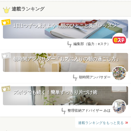
連載ランキング
1日1つずつ覚えよう！朝のひとこと英語レッスン
by:
編集部（協力：eステ）
朝時間アンバサダー「お気に入りの朝の過ごし方」
by:
朝時間アンバサダー
ズボラでも続く！簡単すっきり片づけ術
by:
整理収納アドバイザー みほ
連載ランキングをもっと見る