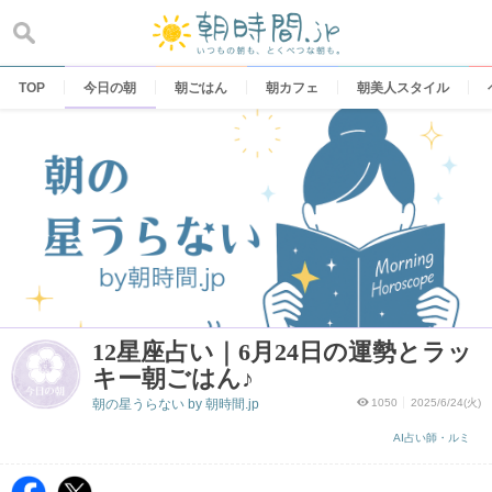
Skip
to
content
TOP
今日の朝
朝ごはん
朝カフェ
朝美人スタイル
12星座占い｜6月24日の運勢とラッ
キー朝ごはん♪
朝の星うらない by 朝時間.jp
1050
2025/6/24(火)
AI占い師・ルミ