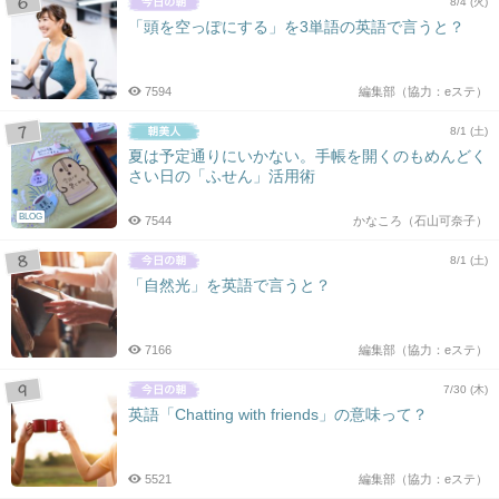
8/4 (火)
「頭を空っぽにする」を3単語の英語で言うと？
7594
編集部（協力：eステ）
8/1 (土)
夏は予定通りにいかない。手帳を開くのもめんどく
さい日の「ふせん」活用術
BLOG
7544
かなころ（石山可奈子）
8/1 (土)
「自然光」を英語で言うと？
7166
編集部（協力：eステ）
7/30 (木)
英語「Chatting with friends」の意味って？
5521
編集部（協力：eステ）