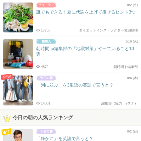
8/2 (火)
誰でもできる！夏に代謝を上げて痩せるヒント3つ
17756
ダイエットインストラクター岩瀬結暉
1/16 (火)
朝時間.jp編集部の「地震対策」やっていること10
選
4872
朝時間.jp編集部
NEW
8/6 (木)
「列に並ぶ」を3単語の英語で言うと？
14861
編集部（協力：eステ）
今日の朝の人気ランキング
8/2 (日)
「静かに」を英語で言うと？