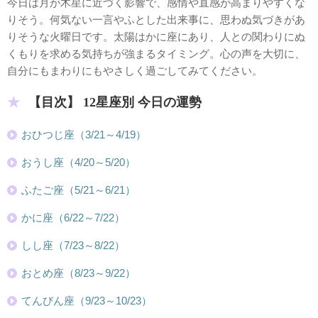
今日は月が木星に近づく影響で、感情や直感が高まりやすくな
りそう。何気ない一言やふとした出来事に、思わぬ気づきがあ
りそうな火曜日です。太陽はかに座にあり、人との関わりにぬ
くもりを求める気持ちが強まるタイミング。心の声を大切に、
自分にもまわりにもやさしく過ごしてみてください。
【目次】 12星座別 今日の運勢
おひつじ座（3/21～4/19）
おうし座（4/20～5/20）
ふたご座（5/21～6/21）
かに座（6/22～7/22）
しし座（7/23～8/22）
おとめ座（8/23～9/22）
てんびん座（9/23～10/23）