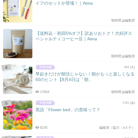
イフのセットが登場！｜Aima
朝時間.jp編集部
【送料込・初回5%オフ】訳ありおトク！大好評ス
ペシャルティコーヒー豆｜Aima
朝時間.jp編集部
8/4 (火)
早起きだけが朝活じゃない！朝がもっと楽しくなる
50のヒント【8月4日は「朝...
17064
朝時間.jp編集部
7/31 (金)
英語「Flower bed」の意味って？
8235
編集部（協力：eステ）