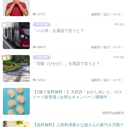
32701
編集部（協力：eステ）
8/5 (水)
「バス停」を英語で言うと？
48819
編集部（協力：eステ）
7/29 (水)
「日陰（ひかげ）」を英語で言うと？
72612
編集部（協力：eステ）
【2個で送料無料！】大好評「おかしめいと」のス
イーツ新登場 | お得なキャンペーン開催中
朝時間.jp編集部
【送料無料】人気料理家かな姐さんの新刊＆万能ナ