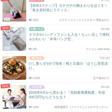
【簡単3ステップ】ガチガチの胸まわりをほぐす！
「巻き肩対策ピラティス」
BLOG
1823
ピラティスインストラクター 澤田みのり
NEW
8/6 (木)
スマホやハンディファンも入る！ちょい足しで便利
＆かわいい「本革バッグ型...
BLOG
265
アンジェ web shop
7/22 (水)
だし要らず5分で簡単！梅と豆腐の「ほうじ茶茶漬
け」
11309
五十嵐ゆかり
NEW
8/6 (木)
2026年8月から変わる！「高額療養費制度」年収
400万円ならどうなる？
1205
稲村優貴子（ファイナンシャルプランナー）