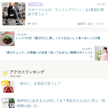
8/3 (月)
スポーツジムの「ランニングマシン」を1単語の英
語で言うと？
3201
編集部（協力：eステ）
« 前の記事
レンジで3分「揚げびたし風」！ナスをおいしく食べるレシピ2選
次の記事 »
「便のチェック」が美腸への近道！知っておきたい観察のポイント5
つ
アクセスランキング
7/30
〜
8/5
「静かに」を英語で言うと？
朝4時台に起きる人は何してる？早起きさん3人に学ぶ「朝
時間の使い方」