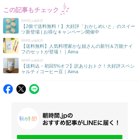
この記事もチェック
朝時間.jp編集部
【2個で送料無料！】大好評「おかしめいと」のスイー
ツ新登場 | お得なキャンペーン開催中
朝時間.jp編集部
【送料無料】人気料理家かな姐さんの新刊＆万能ナイ
フのセットが登場！｜Aima
朝時間.jp編集部
【送料込・初回5%オフ】訳ありおトク！大好評スペシ
ャルティコーヒー豆｜Aima