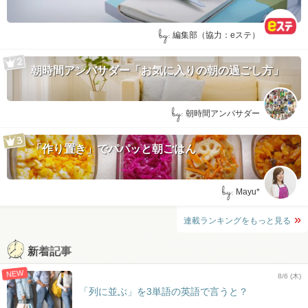
by:
編集部（協力：eステ）
朝時間アンバサダー「お気に入りの朝の過ごし方」
by:
朝時間アンバサダー
「作り置き」でパパッと朝ごはん
by:
Mayu*
連載ランキングをもっと見る
新着記事
NEW
8/6 (木)
「列に並ぶ」を3単語の英語で言うと？