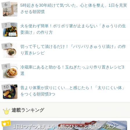
5時起きを30年続けて気づいた。心と体を整え、1日を充実
させる朝習慣
火を使わず簡単！ポリポリ箸が止まらない「きゅうりの生
姜漬け」の作り方
BLOG
切って干して漬けるだけ！『パリパリきゅうり漬け』の作
り置きレシピ
冷蔵庫にあると助かる！玉ねぎたっぷり作り置きレシピ3
選
昔より体重が戻りにくい…と感じたら！「太りにくい体」
をつくる朝習慣3つ
連載ランキング
1日1つずつ覚えよう！朝のひとこと英語レッスン