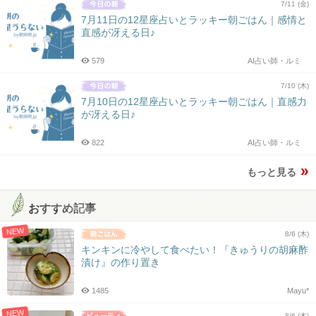
7/11 (金)
7月11日の12星座占いとラッキー朝ごはん｜感情と
直感が冴える日♪
579
AI占い師・ルミ
7/10 (木)
7月10日の12星座占いとラッキー朝ごはん｜直感力
が冴える日♪
822
AI占い師・ルミ
もっと見る
おすすめ記事
NEW
8/6 (木)
キンキンに冷やして食べたい！『きゅうりの胡麻酢
漬け』の作り置き
1485
Mayu*
NEW
8/6 (木)