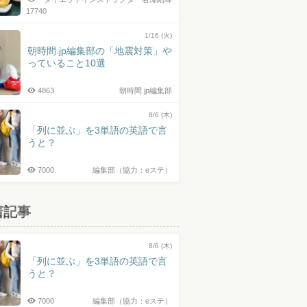
17740
1/16 (火)
朝時間.jp編集部の「地震対策」や
っていること10選
4863
朝時間.jp編集部
8/6 (木)
「列に並ぶ」を3単語の英語で言
うと？
7000
編集部（協力：eステ）
着記事
8/6 (木)
「列に並ぶ」を3単語の英語で言
うと？
7000
編集部（協力：eステ）