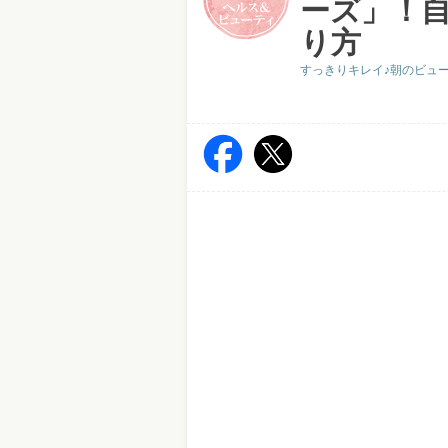
ーズ」！
り方
すっきりキレイ♪朝のビュ