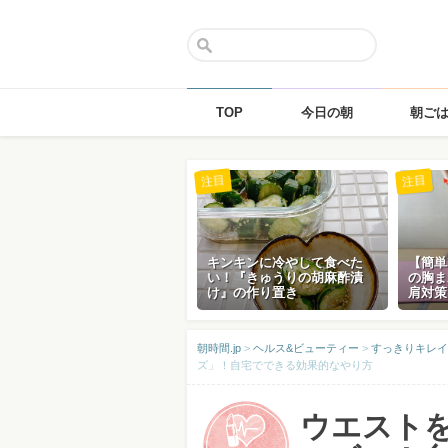
TOP
今日の朝
朝ご
Skip
注目
注目
to
content
キンキンに冷やして食べた
【簡単
い！『きゅうりの胡麻酢漬
の胸ま
け』の作り置き
肩対策
朝時間.jp
>
ヘルス&ビューティー
>
すっきりキレイ
ズ」！自宅でできる効果的なやり方
ウエスト