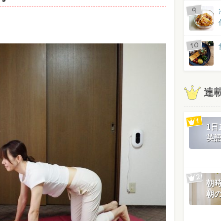
連
1
英
朝
朝