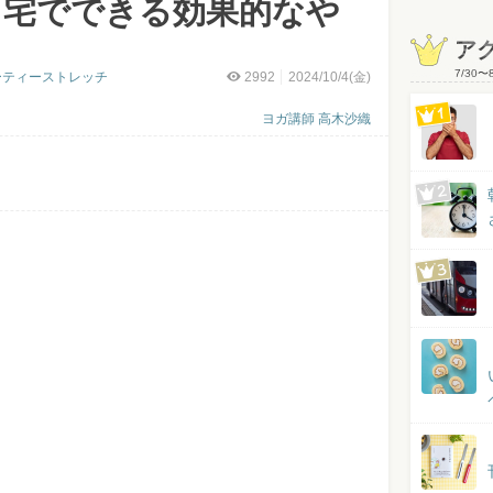
自宅でできる効果的なや
ア
7/30
〜
ーティーストレッチ
2992
2024/10/4(金)
ヨガ講師 高木沙織