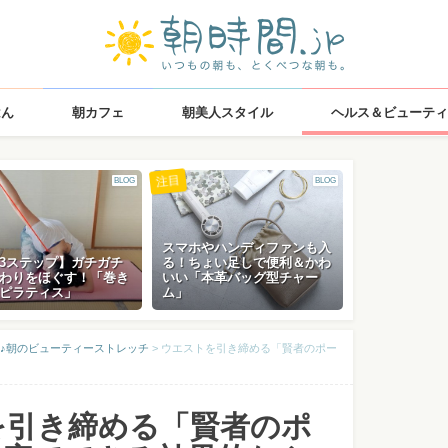
はん
朝カフェ
朝美人スタイル
ヘルス＆ビューティ
注目
BLOG
BLOG
スマホやハンディファンも入
3ステップ】ガチガチ
る！ちょい足しで便利＆かわ
わりをほぐす！「巻き
いい「本革バッグ型チャー
ピラティス」
ム」
♪朝のビューティーストレッチ
>
ウエストを引き締める「賢者のポー
を引き締める「賢者のポ