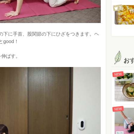
「
の下に手首、股関節の下にひざをつきます。ヘ
good！
を伸ばす。
お
NEW
NEW
BLOG