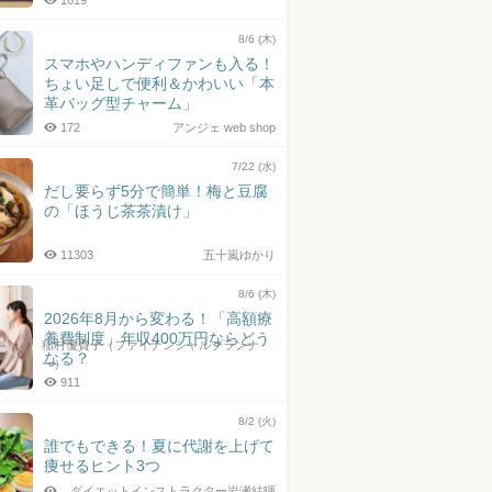
1619
8/6 (木)
スマホやハンディファンも入る！
ちょい足しで便利＆かわいい「本
革バッグ型チャーム」
172
アンジェ web shop
7/22 (水)
だし要らず5分で簡単！梅と豆腐
の「ほうじ茶茶漬け」
11303
五十嵐ゆかり
8/6 (木)
2026年8月から変わる！「高額療
養費制度」年収400万円ならどう
稲村優貴子（ファイナンシャルプランナ
なる？
ー）
911
8/2 (火)
誰でもできる！夏に代謝を上げて
痩せるヒント3つ
ダイエットインストラクター岩瀬結暉