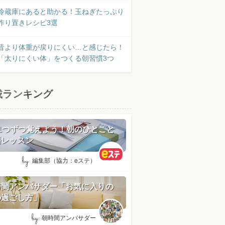
冷蔵庫にあると助かる！玉ねぎたっぷり
作り置きレシピ3選
昔より体重が戻りにくい…と感じたら！
「太りにくい体」をつくる朝習慣3つ
載ランキング
日1つずつ覚えよう！朝のひとこと
語レッスン
by:
編集部（協力：eステ）
時間アンバサダー「お気に入りの
の過ごし方」
by:
朝時間アンバサダー