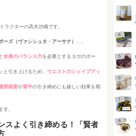
ストラクターの高木沙織です。
ポーズ（ヴァシシュタ・アーサナ）
」。
と
全身のバランス力
を必要とするヨガのポー
ッと引き上げるため、
ウエストのシェイプアッ
腹部前面
や
背中
の引き締めにも嬉しい効果を期
ます。
BLOG
ンスよく引き締める！「賢者
方