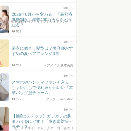
8/6 (木)
2026年8月から変わる！「高額療
養費制度」年収400万円ならどう
稲村優貴子（ファイナンシャルプランナ
なる？
ー）
911
8/6 (木)
浴衣に似合う髪型は？美容師おす
すめの夏ヘアアレンジ3選
211
ヘアメイク 森本英梨
8/6 (木)
スマホやハンディファンも入る！
ちょい足しで便利＆かわいい「本
革バッグ型チャーム」
172
アンジェ web shop
8/6 (木)
【簡単3ステップ】ガチガチの胸
まわりをほぐす！「巻き肩対策ピ
ラティス」
ピラティスインストラクター 澤田みのり