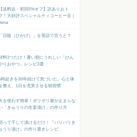
【送料込・初回5%オフ】訳ありおト
ク！大好評スペシャルティコーヒー豆｜
Aima
「日陰（ひかげ）」を英語で言うと？
材料3つだけ！暑い朝にうれしい「ひん
やりおやつ」レシピ3選
5時起きを30年続けて気づいた。心と体
を整え、1日を充実させる朝習慣
火を使わず簡単！ポリポリ箸が止まらな
い「きゅうりの生姜漬け」の作り方
切って干して漬けるだけ！『パリパリき
ゅうり漬け』の作り置きレシピ