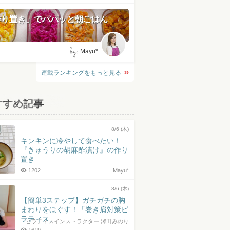
作り置き」でパパッと朝ごはん
by:
Mayu*
連載ランキングをもっと見る
すすめ記事
8/6 (木)
キンキンに冷やして食べたい！
『きゅうりの胡麻酢漬け』の作り
置き
1202
Mayu*
8/6 (木)
【簡単3ステップ】ガチガチの胸
まわりをほぐす！「巻き肩対策ピ
ラティス」
ピラティスインストラクター 澤田みのり