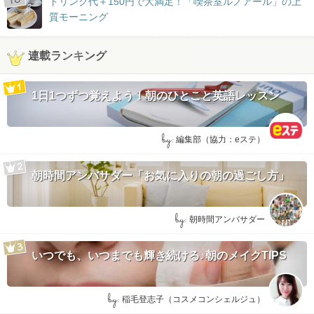
ドリンク代＋150円で大満足！「喫茶室ルノアール」の上
質モーニング
連載ランキング
1日1つずつ覚えよう！朝のひとこと英語レッスン
by:
編集部（協力：eステ）
朝時間アンバサダー「お気に入りの朝の過ごし方」
by:
朝時間アンバサダー
いつでも、いつまでも輝き続ける♪朝のメイクTIPS
by:
稲毛登志子（コスメコンシェルジュ）