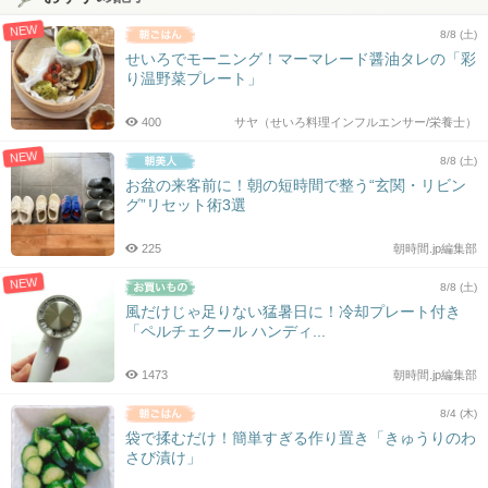
NEW
8/8 (土)
せいろでモーニング！マーマレード醤油タレの「彩
り温野菜プレート」
400
サヤ（せいろ料理インフルエンサー/栄養士）
NEW
8/8 (土)
お盆の来客前に！朝の短時間で整う“玄関・リビン
グ”リセット術3選
225
朝時間.jp編集部
NEW
8/8 (土)
風だけじゃ足りない猛暑日に！冷却プレート付き
「ペルチェクール ハンディ...
1473
朝時間.jp編集部
8/4 (木)
袋で揉むだけ！簡単すぎる作り置き「きゅうりのわ
さび漬け」