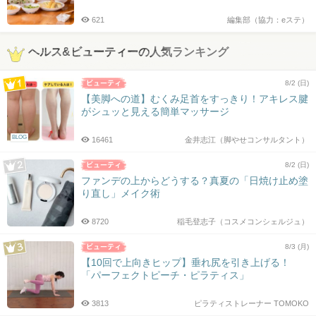
621
編集部（協力：eステ）
ヘルス&ビューティーの人気ランキング
8/2 (日)
【美脚への道】むくみ足首をすっきり！アキレス腱
がシュッと見える簡単マッサージ
BLOG
16461
金井志江（脚やせコンサルタント）
8/2 (日)
ファンデの上からどうする？真夏の「日焼け止め塗
り直し」メイク術
8720
稲毛登志子（コスメコンシェルジュ）
8/3 (月)
【10回で上向きヒップ】垂れ尻を引き上げる！
「パーフェクトピーチ・ピラティス」
3813
ピラティストレーナー TOMOKO