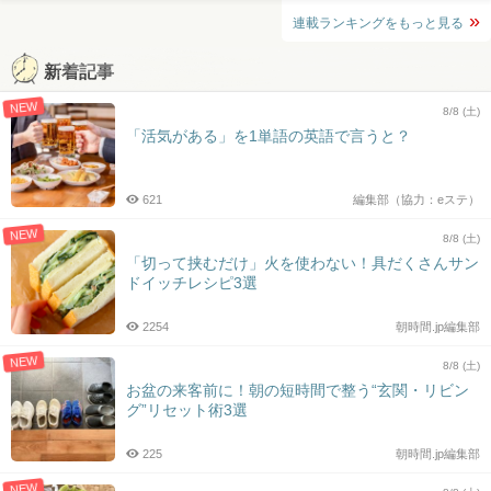
連載ランキングをもっと見る
新着記事
NEW
8/8 (土)
「活気がある」を1単語の英語で言うと？
621
編集部（協力：eステ）
NEW
8/8 (土)
「切って挟むだけ」火を使わない！具だくさんサン
ドイッチレシピ3選
2254
朝時間.jp編集部
NEW
8/8 (土)
お盆の来客前に！朝の短時間で整う“玄関・リビン
グ”リセット術3選
225
朝時間.jp編集部
NEW