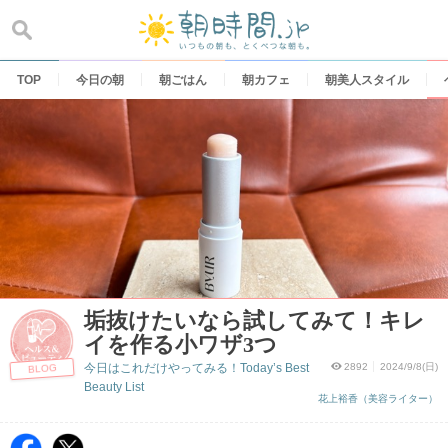
Skip
to
content
TOP
今日の朝
朝ごはん
朝カフェ
朝美人スタイル
垢抜けたいなら試してみて！キレ
イを作る小ワザ3つ
今日はこれだけやってみる！Today’s Best
2892
2024/9/8(日)
BLOG
Beauty List
花上裕香（美容ライター）