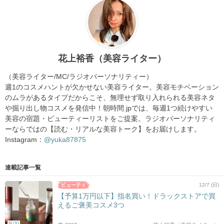
花上裕香（美容ライター）
（美容ライター/MC/ラジオパーソナリティー）
週1のコスメハントが欠かせない美容ライター。美容モチベーション
のムラがあるタイプだからこそ、無理せず取り入れられる美容ネタ
や掘り出し物コスメを発信中！朝時間.jpでは、毎週1つ続けやすい
美容の宿題・ビューティーリストをご提案。ラジオパーソナリティ
ーならではの【読む・リアルな美容トーク】をお届けします。
Instagram：
@yuka87875
連載記事一覧
12/7 (日)
【予算1万円以下】指名買い！ドラックストアで買
えるご褒美コスメ3つ
BLOG