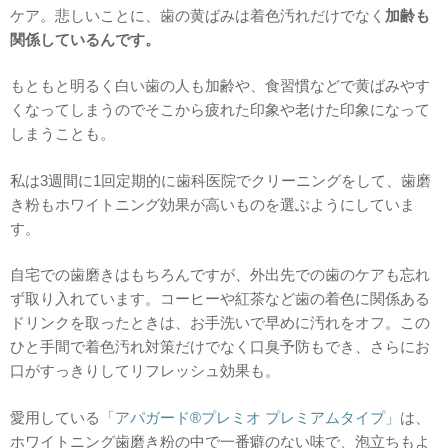
ケア。悲しいことに、歯の黄ばみは着色汚れだけでなく
加齢も
関係しているんです。
もともと明るく白い歯の人も加齢や、食習慣などで黄ばみやす
くなってしまうのでそこから疲れた印象や老けた印象になって
しまうことも。
私は3週間に1回定期的に歯科医院でクリーニングをして、歯磨
き粉もホワイトニング効果が高いものを選ぶようにしていま
す。
自宅での歯磨きはもちろんですが、外出先での歯のケアも忘れ
ず取り入れています。コーヒーや紅茶など歯の着色に関係ある
ドリンクを取ったときは、お手洗いで早めに汚れをオフ。この
ひと手間で着色汚れ対策だけでなく口臭予防もでき、さらにお
口がすっきりしてリフレッシュ効果も。
愛用している
「アパガード®プレミオ プレミアムタイプ」
は、
ホワイトニング歯磨き粉の中で一番癖のない味で、泡立ちもよ