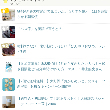
8/1
〜
8/7
5時起きを30年続けて気づいた。心と体を整え、1日を充実
させる朝習慣
「バス停」を英語で言うと？
材料3つだけ！暑い朝にうれしい「ひんやりおやつ」レシ
ピ3選
【参加者募集】8/22開催！9月から変わりたい人へ！早起
き習慣化と“自分時間”の作り方｜ゲスト：井上皓史さん
【2個で送料無料！】大好評「おかしめいと」のスイーツ
新登場 | お得なキャンペーン開催中
【送料込・初回5%オフ】訳ありおトク！大好評スペシャ
ルティコーヒー豆｜Aima