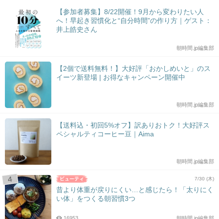
【参加者募集】8/22開催！9月から変わりたい人
へ！早起き習慣化と“自分時間”の作り方｜ゲスト：
井上皓史さん
朝時間.jp編集部
【2個で送料無料！】大好評「おかしめいと」のス
イーツ新登場 | お得なキャンペーン開催中
朝時間.jp編集部
【送料込・初回5%オフ】訳ありおトク！大好評ス
ペシャルティコーヒー豆｜Aima
朝時間.jp編集部
7/30 (木)
昔より体重が戻りにくい…と感じたら！「太りにく
い体」をつくる朝習慣3つ
16953
朝時間.jp編集部