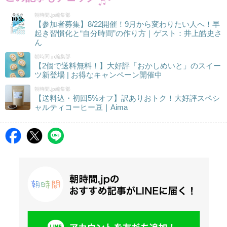
朝時間.jp編集部
【参加者募集】8/22開催！9月から変わりたい人へ！早
起き習慣化と“自分時間”の作り方｜ゲスト：井上皓史さ
ん
朝時間.jp編集部
【2個で送料無料！】大好評「おかしめいと」のスイー
ツ新登場 | お得なキャンペーン開催中
朝時間.jp編集部
【送料込・初回5%オフ】訳ありおトク！大好評スペシ
ャルティコーヒー豆｜Aima