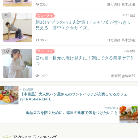
2318
ヨガ講師 高木沙織
7/31 (金)
朝3分でブラのハミ肉対策！Tシャツ姿がすっきり
見える「背中エクササイズ」
3858
ヨガ講師 高木沙織
8/6 (木)
疲れ目・目元の老け見えに！朝にできる簡単ケア3
つ
1429
朝時間.jp編集部
« 前の記事
【中目黒】大人気パン屋さんのサンドイッチが充実してるカフェ
@TRASPARENTE...
次の記事 »
食品ロスを防ぐために。毎日の食事で気をつけたいこと
アクセスランキング