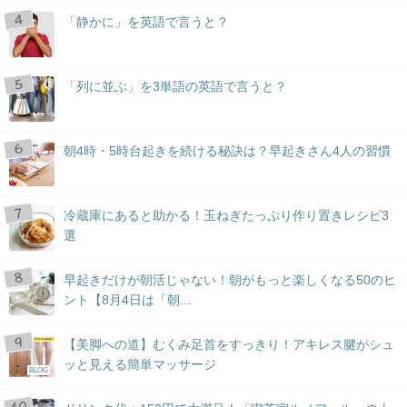
「静かに」を英語で言うと？
「列に並ぶ」を3単語の英語で言うと？
朝4時・5時台起きを続ける秘訣は？早起きさん4人の習慣
冷蔵庫にあると助かる！玉ねぎたっぷり作り置きレシピ3
選
早起きだけが朝活じゃない！朝がもっと楽しくなる50のヒ
ント【8月4日は「朝...
【美脚への道】むくみ足首をすっきり！アキレス腱がシュ
ッと見える簡単マッサージ
BLOG