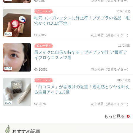
2297
花上裕香（美容ライター）
11/23 (日)
毛穴コンプレックスに終止符！プチプラの名品「毛
穴かくれんぼ下地」
BLOG
7785
花上裕香（美容ライター）
11/9 (日)
眉メイクに自信が持てる！プチプラで叶う“最新ア
イブロウコスメ“2選
BLOG
10052
花上裕香（美容ライター）
10/26 (日)
「白コスメ」が垢抜けの近道！透明感とツヤを叶え
る注目アイテム3選
BLOG
2578
花上裕香（美容ライター）
もっと見る
おすすめ記事