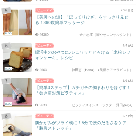
7/26 (日)
【美脚への道】「ぼってりひざ」をすっきり見せ
る！360度簡単マッサージ
BLOG
46360
金井志江（脚やせコンサルタント）
8/4 (火)
腸活中のおやつに♪シュワッととろける「米粉シフ
ォンケーキ」レシピ
BLOG
2663
神田恵（Hana）（美腸ケアセラピスト）
8/6 (木)
【簡単3ステップ】ガチガチの胸まわりをほぐす！
「巻き肩対策ピラティス」
BLOG
2633
ピラティスインストラクター 澤田みのり
8/7 (金)
前かがみがツライ朝に！5分で腰のだるさをケア
「脇腹ストレッチ」