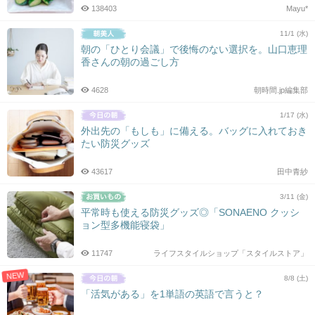
138403
Mayu*
11/1 (水)
朝の「ひとり会議」で後悔のない選択を。山口恵理
香さんの朝の過ごし方
4628
朝時間.jp編集部
1/17 (水)
外出先の「もしも」に備える。バッグに入れておき
たい防災グッズ
43617
田中青紗
3/11 (金)
平常時も使える防災グッズ◎「SONAENO クッシ
ョン型多機能寝袋」
11747
ライフスタイルショップ「スタイルストア」
NEW
8/8 (土)
「活気がある」を1単語の英語で言うと？