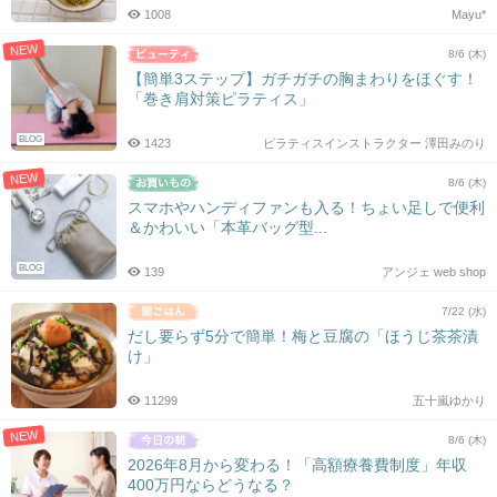
1008
Mayu*
NEW
8/6 (木)
【簡単3ステップ】ガチガチの胸まわりをほぐす！
「巻き肩対策ピラティス」
BLOG
1423
ピラティスインストラクター 澤田みのり
NEW
8/6 (木)
スマホやハンディファンも入る！ちょい足しで便利
＆かわいい「本革バッグ型...
BLOG
139
アンジェ web shop
7/22 (水)
だし要らず5分で簡単！梅と豆腐の「ほうじ茶茶漬
け」
11299
五十嵐ゆかり
NEW
8/6 (木)
2026年8月から変わる！「高額療養費制度」年収
400万円ならどうなる？