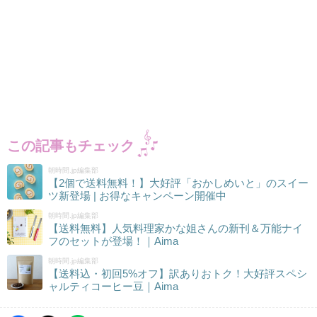
この記事もチェック
朝時間.jp編集部
【2個で送料無料！】大好評「おかしめいと」のスイー
ツ新登場 | お得なキャンペーン開催中
朝時間.jp編集部
【送料無料】人気料理家かな姐さんの新刊＆万能ナイ
フのセットが登場！｜Aima
朝時間.jp編集部
【送料込・初回5%オフ】訳ありおトク！大好評スペシ
ャルティコーヒー豆｜Aima