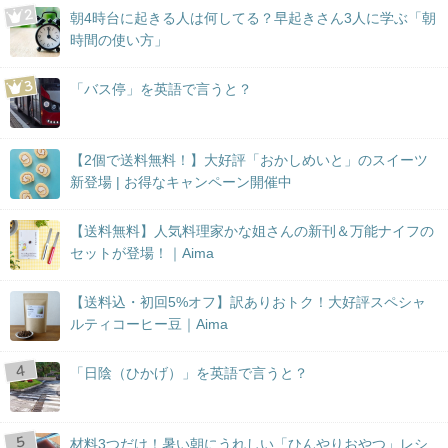
朝4時台に起きる人は何してる？早起きさん3人に学ぶ「朝
時間の使い方」
「バス停」を英語で言うと？
【2個で送料無料！】大好評「おかしめいと」のスイーツ
新登場 | お得なキャンペーン開催中
【送料無料】人気料理家かな姐さんの新刊＆万能ナイフの
セットが登場！｜Aima
【送料込・初回5%オフ】訳ありおトク！大好評スペシャ
ルティコーヒー豆｜Aima
「日陰（ひかげ）」を英語で言うと？
材料3つだけ！暑い朝にうれしい「ひんやりおやつ」レシ