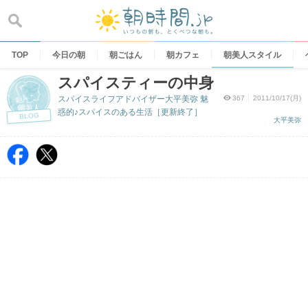
Skip
to
content
TOP
今日の朝
朝ごはん
朝カフェ
朝美人スタイル
スパイスティーの中身
スパイスライフアドバイザー大平美弥 魅
367
2011/10/17(月)
惑的♪スパイスのある生活［更新終了］
BLOG
大平美弥