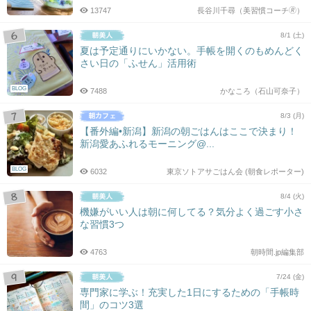
13747
長谷川千尋（美習慣コーチ🄬）
8/1 (土)
夏は予定通りにいかない。手帳を開くのもめんどく
さい日の「ふせん」活用術
BLOG
7488
かなころ（石山可奈子）
8/3 (月)
【番外編•新潟】新潟の朝ごはんはここで決まり！
新潟愛あふれるモーニング@...
BLOG
6032
東京ソトアサごはん会 (朝食レポーター)
8/4 (火)
機嫌がいい人は朝に何してる？気分よく過ごす小さ
な習慣3つ
4763
朝時間.jp編集部
7/24 (金)
専門家に学ぶ！充実した1日にするための「手帳時
間」のコツ3選