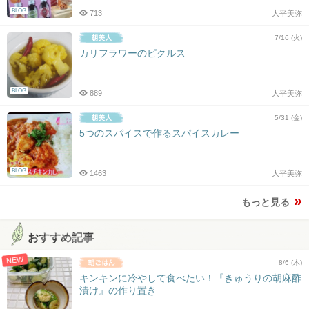
BLOG
713
大平美弥
7/16 (火)
カリフラワーのピクルス
BLOG
889
大平美弥
5/31 (金)
5つのスパイスで作るスパイスカレー
BLOG
1463
大平美弥
もっと見る
おすすめ記事
NEW
8/6 (木)
キンキンに冷やして食べたい！『きゅうりの胡麻酢
漬け』の作り置き