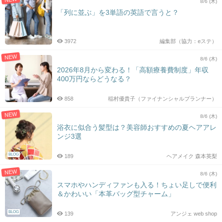
8/6 (木)
「列に並ぶ」を3単語の英語で言うと？
3972
編集部（協力：eステ）
NEW
8/6 (木)
2026年8月から変わる！「高額療養費制度」年収
400万円ならどうなる？
858
稲村優貴子（ファイナンシャルプランナー）
NEW
8/6 (木)
浴衣に似合う髪型は？美容師おすすめの夏ヘアアレ
ンジ3選
BLOG
189
ヘアメイク 森本英梨
NEW
8/6 (木)
スマホやハンディファンも入る！ちょい足しで便利
＆かわいい「本革バッグ型チャーム」
BLOG
139
アンジェ web shop