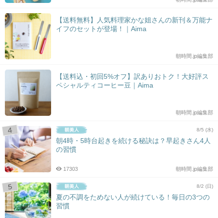
【送料無料】人気料理家かな姐さんの新刊＆万能ナ
イフのセットが登場！｜Aima
朝時間.jp編集部
【送料込・初回5%オフ】訳ありおトク！大好評ス
ペシャルティコーヒー豆｜Aima
朝時間.jp編集部
8/5 (水)
朝4時・5時台起きを続ける秘訣は？早起きさん4人
の習慣
17303
朝時間.jp編集部
8/2 (日)
夏の不調をためない人が続けている！毎日の3つの
習慣