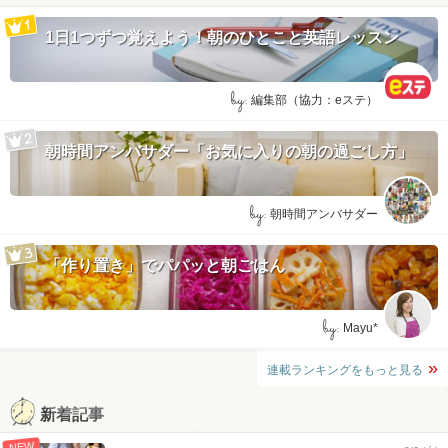
1日1つずつ覚えよう！朝のひとこと英語レッスン
by:
編集部（協力：eステ）
朝時間アンバサダー「お気に入りの朝の過ごし方」
by:
朝時間アンバサダー
「作り置き」でパパッと朝ごはん
by:
Mayu*
連載ランキングをもっと見る
新着記事
NEW