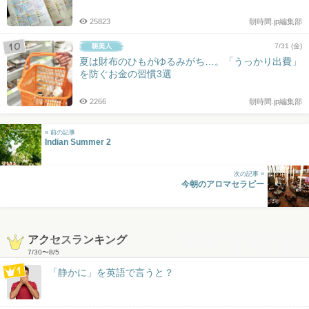
25823
朝時間.jp編集部
7/31 (金)
夏は財布のひもがゆるみがち…。「うっかり出費」
を防ぐお金の習慣3選
2266
朝時間.jp編集部
« 前の記事
Indian Summer 2
次の記事 »
今朝のアロマセラピー
アクセスランキング
7/30
〜
8/5
「静かに」を英語で言うと？