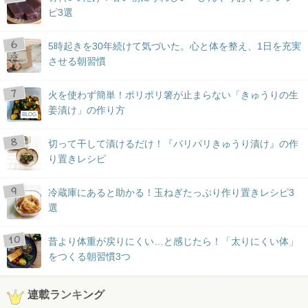
ピ3選
5時起きを30年続けて気づいた。心と体を整え、1日を充実
させる朝習慣
火を使わず簡単！ポリポリ箸が止まらない「きゅうりの生
姜漬け」の作り方
BLOG
切って干して漬けるだけ！『パリパリきゅうり漬け』の作
り置きレシピ
冷蔵庫にあると助かる！玉ねぎたっぷり作り置きレシピ3
選
昔より体重が戻りにくい…と感じたら！「太りにくい体」
をつくる朝習慣3つ
連載ランキング