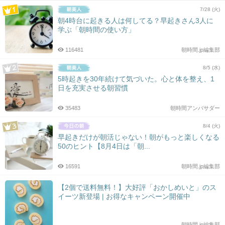
7/28 (火)
朝4時台に起きる人は何してる？早起きさん3人に
学ぶ「朝時間の使い方」
116481
朝時間.jp編集部
8/5 (水)
5時起きを30年続けて気づいた。心と体を整え、1
日を充実させる朝習慣
35483
朝時間アンバサダー
8/4 (火)
早起きだけが朝活じゃない！朝がもっと楽しくなる
50のヒント【8月4日は「朝...
16591
朝時間.jp編集部
【2個で送料無料！】大好評「おかしめいと」のス
イーツ新登場 | お得なキャンペーン開催中
朝時間.jp編集部