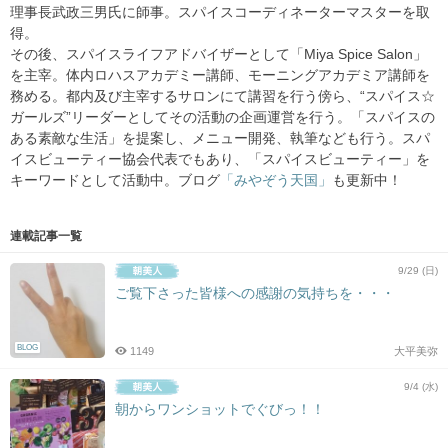
理事長武政三男氏に師事。スパイスコーディネーターマスターを取
得。
その後、スパイスライフアドバイザーとして「Miya Spice Salon」
を主宰。体内ロハスアカデミー講師、モーニングアカデミア講師を
務める。都内及び主宰するサロンにて講習を行う傍ら、“スパイス☆
ガールズ”リーダーとしてその活動の企画運営を行う。「スパイスの
ある素敵な生活」を提案し、メニュー開発、執筆なども行う。スパ
イスビューティー協会代表でもあり、「スパイスビューティー」を
キーワードとして活動中。ブログ
「みやぞう天国」
も更新中！
連載記事一覧
9/29 (日)
ご覧下さった皆様への感謝の気持ちを・・・
BLOG
1149
大平美弥
9/4 (水)
朝からワンショットでぐびっ！！