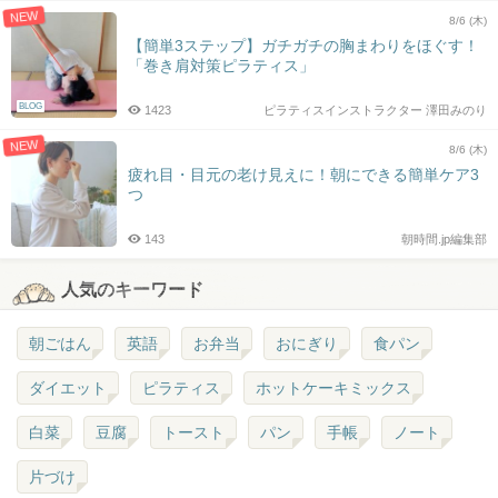
NEW
8/6 (木)
【簡単3ステップ】ガチガチの胸まわりをほぐす！
「巻き肩対策ピラティス」
BLOG
1423
ピラティスインストラクター 澤田みのり
NEW
8/6 (木)
疲れ目・目元の老け見えに！朝にできる簡単ケア3
つ
143
朝時間.jp編集部
人気のキーワード
朝ごはん
英語
お弁当
おにぎり
食パン
ダイエット
ピラティス
ホットケーキミックス
白菜
豆腐
トースト
パン
手帳
ノート
片づけ