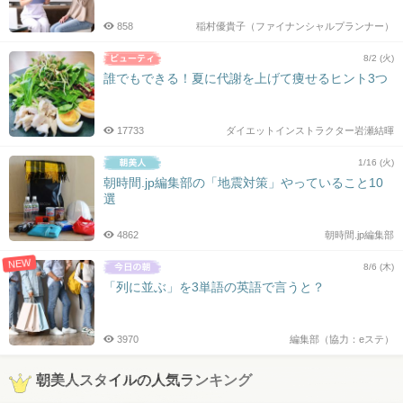
858
稲村優貴子（ファイナンシャルプランナー）
8/2 (火)
誰でもできる！夏に代謝を上げて痩せるヒント3つ
17733
ダイエットインストラクター岩瀬結暉
1/16 (火)
朝時間.jp編集部の「地震対策」やっていること10
選
4862
朝時間.jp編集部
NEW
8/6 (木)
「列に並ぶ」を3単語の英語で言うと？
3970
編集部（協力：eステ）
朝美人スタイルの人気ランキング