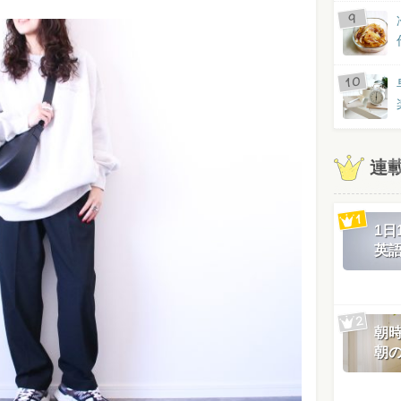
連
1
英
朝
朝