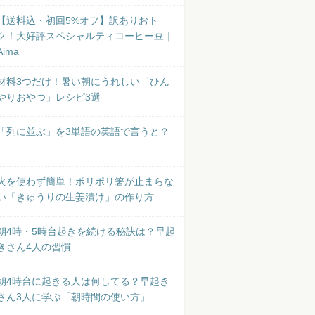
【送料込・初回5%オフ】訳ありおト
ク！大好評スペシャルティコーヒー豆｜
Aima
材料3つだけ！暑い朝にうれしい「ひん
やりおやつ」レシピ3選
「列に並ぶ」を3単語の英語で言うと？
火を使わず簡単！ポリポリ箸が止まらな
い「きゅうりの生姜漬け」の作り方
朝4時・5時台起きを続ける秘訣は？早起
きさん4人の習慣
朝4時台に起きる人は何してる？早起き
さん3人に学ぶ「朝時間の使い方」