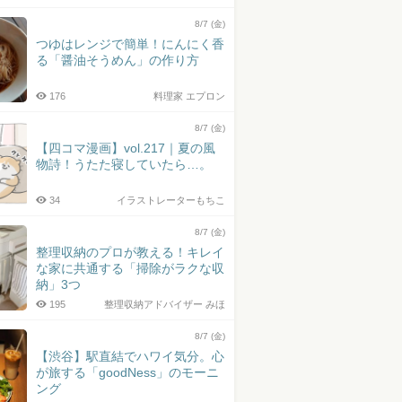
8/7 (金)
つゆはレンジで簡単！にんにく香
る「醤油そうめん」の作り方
176
料理家 エプロン
8/7 (金)
【四コマ漫画】vol.217｜夏の風
物詩！うたた寝していたら…。
34
イラストレーターもちこ
8/7 (金)
整理収納のプロが教える！キレイ
な家に共通する「掃除がラクな収
納」3つ
195
整理収納アドバイザー みほ
8/7 (金)
【渋谷】駅直結でハワイ気分。心
が旅する「goodNess」のモーニ
ング