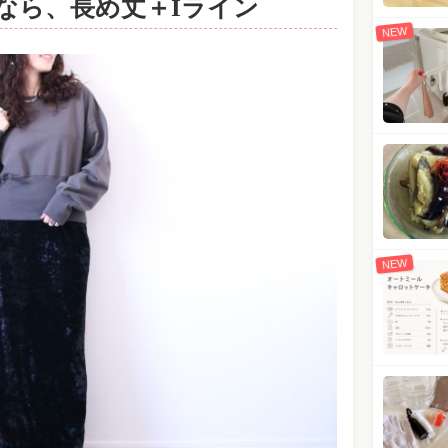
ートなら、長め丈＋Iライン
NEW
NEW