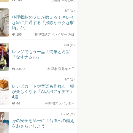
248
ヨガ講師 高木沙織
8/7 (金)
整理収納のプロが教える！キレイ
な家に共通する「掃除がラクな収
納」3つ
195
整理収納アドバイザー みほ
8/3 (月)
レンジでもう一品！簡単とろ旨
「なすナムル」
34437
料理家 齋藤菜々子
8/7 (金)
レシピカードや音楽も作れる！朝
が楽しくなる「AI活用アイデア」
4選
44
朝時間アンバサダー
10/12 (土)
身の安全を第一に！台風への備え
をおさらいしよう