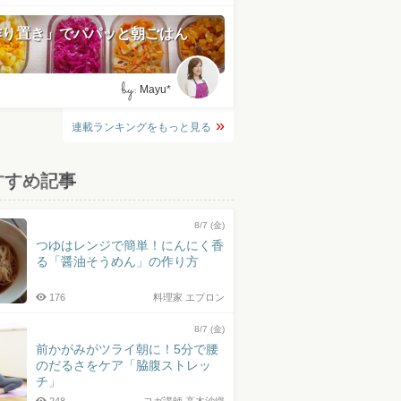
作り置き」でパパッと朝ごはん
by:
Mayu*
連載ランキングをもっと見る
すすめ記事
8/7 (金)
つゆはレンジで簡単！にんにく香
る「醤油そうめん」の作り方
176
料理家 エプロン
8/7 (金)
前かがみがツライ朝に！5分で腰
のだるさをケア「脇腹ストレッ
チ」