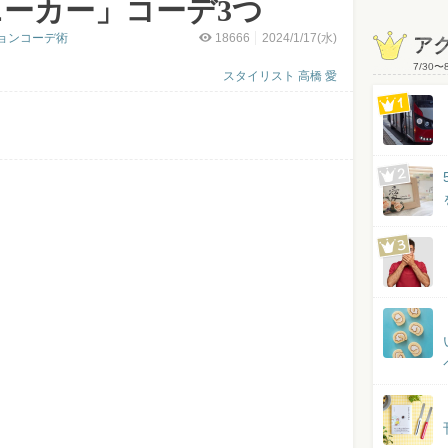
ーカー」コーデ3つ
ョンコーデ術
18666
2024/1/17(水)
ア
7/30
〜
スタイリスト 高橋 愛