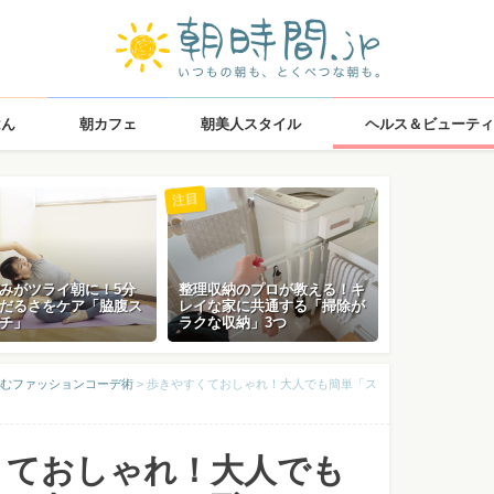
はん
朝カフェ
朝美人スタイル
ヘルス＆ビューティ
注目
みがツライ朝に！5分
整理収納のプロが教える！キ
だるさをケア「脇腹ス
レイな家に共通する「掃除が
チ」
ラクな収納」3つ
むファッションコーデ術
>
歩きやすくておしゃれ！大人でも簡単「ス
くておしゃれ！大人でも