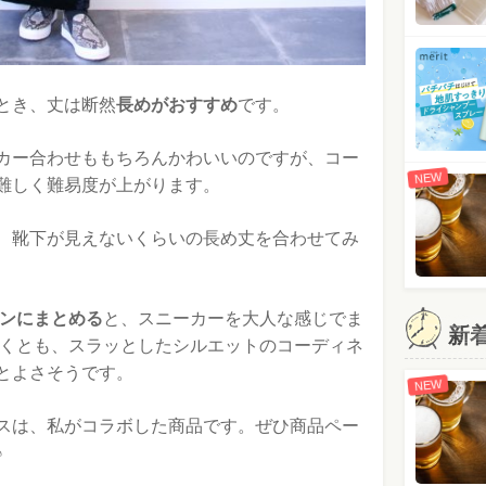
とき、丈は断然
長めがおすすめ
です。
カー合わせももちろんかわいいのですが、コー
NEW
難しく難易度が上がります。
、靴下が見えないくらいの長め丈を合わせてみ
インにまとめる
と、スニーカーを大人な感じでま
新
なくとも、スラッとしたシルエットのコーディネ
とよさそうです。
NEW
スは、私がコラボした商品です。ぜひ商品ペー
♪