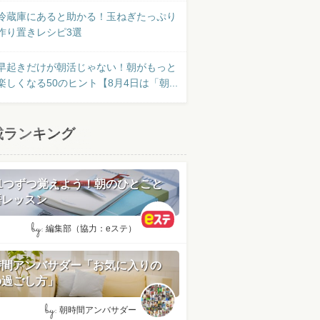
冷蔵庫にあると助かる！玉ねぎたっぷり
作り置きレシピ3選
早起きだけが朝活じゃない！朝がもっと
楽しくなる50のヒント【8月4日は「朝...
載ランキング
日1つずつ覚えよう！朝のひとこと
語レッスン
by:
編集部（協力：eステ）
時間アンバサダー「お気に入りの
の過ごし方」
by:
朝時間アンバサダー