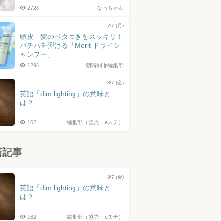
2728
なっちゃん
7/7 (月)
頭皮・髪のベタつきをスッキリ！
パチパチ弾ける「Merit ドライシ
ャンプー」
1296
朝時間.jp編集部
8/7 (金)
英語「dim lighting」の意味と
は？
162
編集部（協力：eステ）
着記事
8/7 (金)
英語「dim lighting」の意味と
は？
162
編集部（協力：eステ）