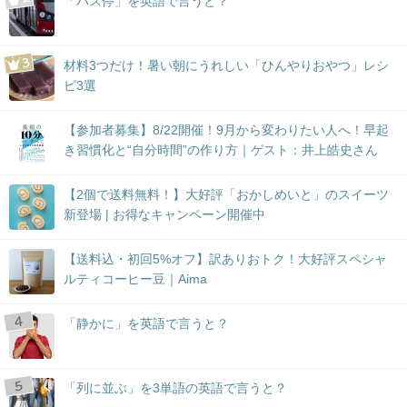
「バス停」を英語で言うと？
材料3つだけ！暑い朝にうれしい「ひんやりおやつ」レシ
ピ3選
【参加者募集】8/22開催！9月から変わりたい人へ！早起
き習慣化と“自分時間”の作り方｜ゲスト：井上皓史さん
【2個で送料無料！】大好評「おかしめいと」のスイーツ
新登場 | お得なキャンペーン開催中
【送料込・初回5%オフ】訳ありおトク！大好評スペシャ
ルティコーヒー豆｜Aima
「静かに」を英語で言うと？
「列に並ぶ」を3単語の英語で言うと？