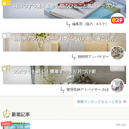
1日1つずつ覚えよう！朝のひとこと英語レッスン
by:
編集部（協力：eステ）
朝時間アンバサダー「お気に入りの朝の過ごし方」
by:
朝時間アンバサダー
ズボラでも続く！簡単すっきり片づけ術
by:
整理収納アドバイザー みほ
連載ランキングをもっと見る
新着記事
NEW
8/9 (日)