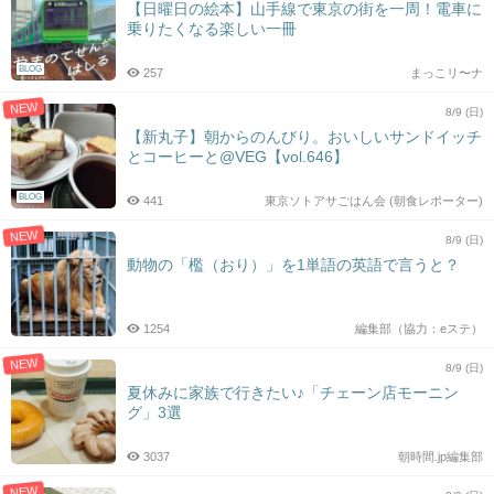
【日曜日の絵本】山手線で東京の街を一周！電車に
乗りたくなる楽しい一冊
BLOG
257
まっこリ〜ナ
NEW
8/9 (日)
【新丸子】朝からのんびり。おいしいサンドイッチ
とコーヒーと@VEG【vol.646】
BLOG
441
東京ソトアサごはん会 (朝食レポーター)
NEW
8/9 (日)
動物の「檻（おり）」を1単語の英語で言うと？
1254
編集部（協力：eステ）
NEW
8/9 (日)
夏休みに家族で行きたい♪「チェーン店モーニン
グ」3選
3037
朝時間.jp編集部
NEW