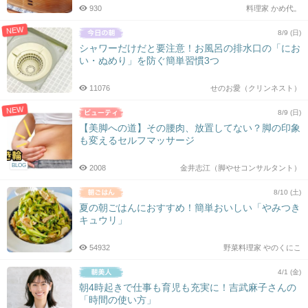
930
料理家 かめ代。
NEW
8/9 (日)
シャワーだけだと要注意！お風呂の排水口の「にお
い・ぬめり」を防ぐ簡単習慣3つ
11076
せのお愛（クリンネスト）
NEW
8/9 (日)
【美脚への道】その腰肉、放置してない？脚の印象
も変えるセルフマッサージ
BLOG
2008
金井志江（脚やせコンサルタント）
8/10 (土)
夏の朝ごはんにおすすめ！簡単おいしい「やみつき
キュウリ」
54932
野菜料理家 やのくにこ
4/1 (金)
朝4時起きで仕事も育児も充実に！吉武麻子さんの
「時間の使い方」