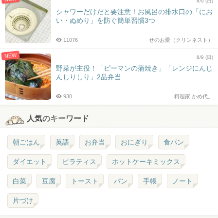
8/9 (日)
シャワーだけだと要注意！お風呂の排水口の「にお
い・ぬめり」を防ぐ簡単習慣3つ
11076
せのお愛（クリンネスト）
NEW
8/9 (日)
野菜が主役！「ピーマンの蒲焼き」「レンジにんじ
んしりしり」2品弁当
930
料理家 かめ代。
人気のキーワード
朝ごはん
英語
お弁当
おにぎり
食パン
ダイエット
ピラティス
ホットケーキミックス
白菜
豆腐
トースト
パン
手帳
ノート
片づけ