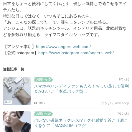
日常をちょっと便利にしてくれたり、優しい気持ちで過ごせるアイ
テムたち。
特別な日にではなく、いつもそこにあるものを。
「あ、こんなの探してた」で、暮らしをシンプルに整る。
アンジェは、話題のキッチンツール、インテリア用品、北欧雑貨な
どを多数取り揃える、ライフスタイルショップです。
【アンジェ本店】
https://www.angers-web.com/
【公式Instagram】
https://www.instagram.com/angers_web/
連載記事一覧
8/6 (木)
スマホやハンディファンも入る！ちょい足しで便利
＆かわいい「本革バッグ型...
BLOG
1012
アンジェ web shop
7/30 (木)
バレない磁気ネックレス!?アクセ感覚で首こり肩こ
りをケア「MAGSLIM（マグ...