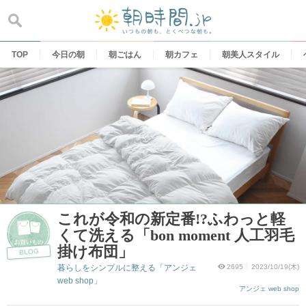
Skip
to
content
TOP
今日の朝
朝ごはん
朝カフェ
朝美人スタイル
これが令和の新定番!?ふわっと軽
くて洗える「bon moment 人工羽毛
掛け布団」
BLOG
暮らしをシンプルに整える「アンジェ
2695
2023/10/19(木)
web shop」
アンジェ web shop