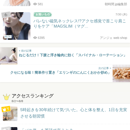
581
朝時間.jp編集部
7/30 (木)
バレない磁気ネックレス!?アクセ感覚で首こり肩こ
りをケア「MAGSLIM（マグ...
BLOG
6395
アンジェ web shop
« 前の記事
ねじるだけ！下腹と浮き輪肉に効く「スパイナル・ローテーション」
次の記事 »
クセになる味！簡単作り置き「エリンギのにんにくおかか炒め」
アクセスランキング
8/2
〜
8/8
5時起きを30年続けて気づいた。心と体を整え、1日を充実
させる朝習慣