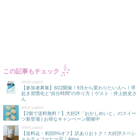
この記事もチェック
朝時間.jp編集部
【参加者募集】8/22開催！9月から変わりたい人へ！早
起き習慣化と“自分時間”の作り方｜ゲスト：井上皓史さ
ん
朝時間.jp編集部
【2個で送料無料！】大好評「おかしめいと」のスイー
ツ新登場 | お得なキャンペーン開催中
朝時間.jp編集部
【送料込・初回5%オフ】訳ありおトク！大好評スペシ
ャルティコーヒー豆｜Aima