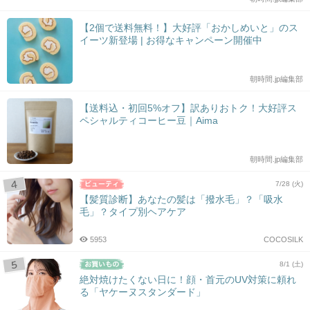
【2個で送料無料！】大好評「おかしめいと」のス
イーツ新登場 | お得なキャンペーン開催中
朝時間.jp編集部
【送料込・初回5%オフ】訳ありおトク！大好評ス
ペシャルティコーヒー豆｜Aima
朝時間.jp編集部
7/28 (火)
【髪質診断】あなたの髪は「撥水毛」？「吸水
毛」？タイプ別ヘアケア
5953
COCOSILK
8/1 (土)
絶対焼けたくない日に！顔・首元のUV対策に頼れ
る「ヤケーヌスタンダード」