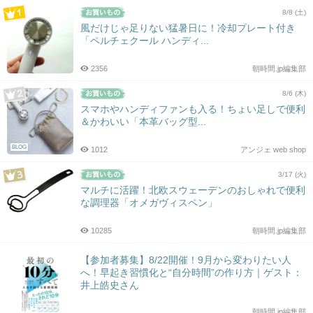
8/8 (土)
風だけじゃ足りない猛暑日に！冷却プレート付き
「ペルチェクール ハンディ...
2356
朝時間.jp編集部
8/6 (木)
スマホやハンディファンも入る！ちょい足しで便利
＆かわいい「本革バッグ型...
BLOG
1012
アンジェ web shop
3/17 (火)
マルチに活躍！北欧スウェーデンのおしゃれで便利
な調理器「オメガヴィスペン」
10285
朝時間.jp編集部
【参加者募集】8/22開催！9月から変わりたい人
へ！早起き習慣化と“自分時間”の作り方｜ゲスト：
井上皓史さん
朝時間.jp編集部