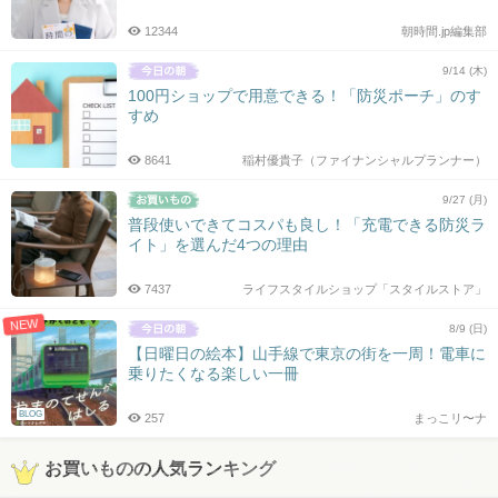
12344
朝時間.jp編集部
9/14 (木)
100円ショップで用意できる！「防災ポーチ」のす
すめ
8641
稲村優貴子（ファイナンシャルプランナー）
9/27 (月)
普段使いできてコスパも良し！「充電できる防災ラ
イト」を選んだ4つの理由
7437
ライフスタイルショップ「スタイルストア」
NEW
8/9 (日)
【日曜日の絵本】山手線で東京の街を一周！電車に
乗りたくなる楽しい一冊
BLOG
257
まっこリ〜ナ
お買いものの人気ランキング