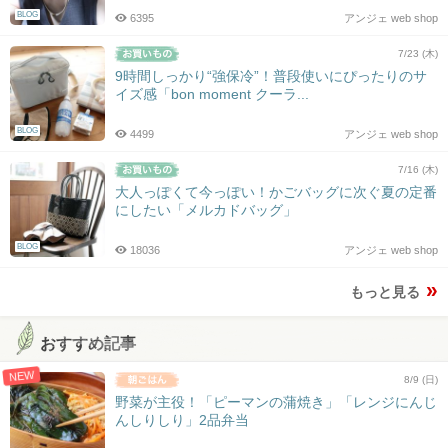
BLOG
6395
アンジェ web shop
7/23 (木)
9時間しっかり“強保冷”！普段使いにぴったりのサ
イズ感「bon moment クーラ...
BLOG
4499
アンジェ web shop
7/16 (木)
大人っぽくて今っぽい！かごバッグに次ぐ夏の定番
にしたい「メルカドバッグ」
BLOG
18036
アンジェ web shop
もっと見る
おすすめ記事
NEW
8/9 (日)
野菜が主役！「ピーマンの蒲焼き」「レンジにんじ
んしりしり」2品弁当