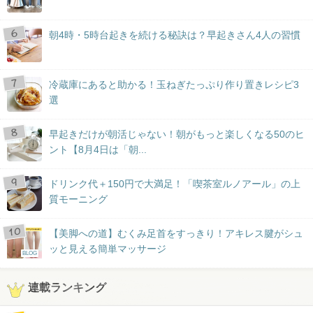
朝4時・5時台起きを続ける秘訣は？早起きさん4人の習慣
冷蔵庫にあると助かる！玉ねぎたっぷり作り置きレシピ3
選
早起きだけが朝活じゃない！朝がもっと楽しくなる50のヒ
ント【8月4日は「朝...
ドリンク代＋150円で大満足！「喫茶室ルノアール」の上
質モーニング
【美脚への道】むくみ足首をすっきり！アキレス腱がシュ
ッと見える簡単マッサージ
BLOG
連載ランキング