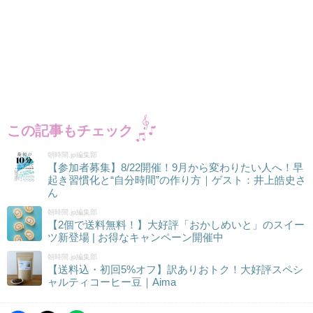
この記事もチェック
朝時間.jp編集部
【参加者募集】8/22開催！9月から変わりたい人へ！早
起き習慣化と“自分時間”の作り方｜ゲスト：井上皓史さ
ん
朝時間.jp編集部
【2個で送料無料！】大好評「おかしめいと」のスイー
ツ新登場 | お得なキャンペーン開催中
朝時間.jp編集部
【送料込・初回5%オフ】訳ありおトク！大好評スペシ
ャルティコーヒー豆｜Aima