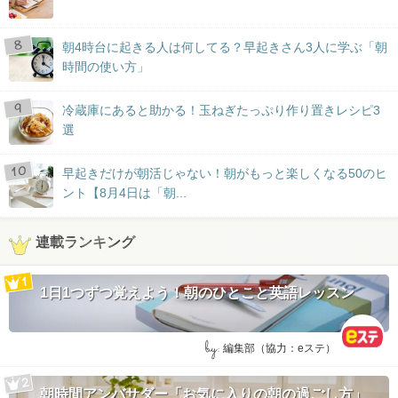
朝4時台に起きる人は何してる？早起きさん3人に学ぶ「朝
時間の使い方」
冷蔵庫にあると助かる！玉ねぎたっぷり作り置きレシピ3
選
早起きだけが朝活じゃない！朝がもっと楽しくなる50のヒ
ント【8月4日は「朝...
連載ランキング
1日1つずつ覚えよう！朝のひとこと英語レッスン
by:
編集部（協力：eステ）
朝時間アンバサダー「お気に入りの朝の過ごし方」