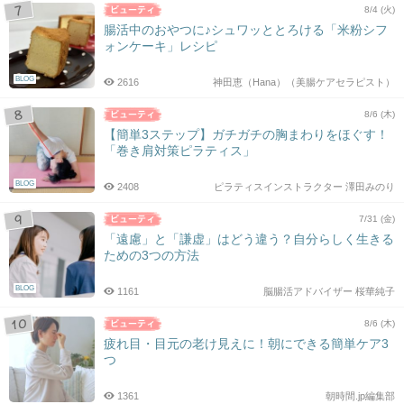
8/4 (火)
腸活中のおやつに♪シュワッととろける「米粉シフ
ォンケーキ」レシピ
BLOG
2616
神田恵（Hana）（美腸ケアセラピスト）
8/6 (木)
【簡単3ステップ】ガチガチの胸まわりをほぐす！
「巻き肩対策ピラティス」
BLOG
2408
ピラティスインストラクター 澤田みのり
7/31 (金)
「遠慮」と「謙虚」はどう違う？自分らしく生きる
ための3つの方法
BLOG
1161
脳腸活アドバイザー 桜華純子
8/6 (木)
疲れ目・目元の老け見えに！朝にできる簡単ケア3
つ
1361
朝時間.jp編集部