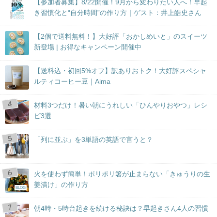
【参加者募集】8/22開催！9月から変わりたい人へ！早起
き習慣化と“自分時間”の作り方｜ゲスト：井上皓史さん
【2個で送料無料！】大好評「おかしめいと」のスイーツ
新登場 | お得なキャンペーン開催中
【送料込・初回5%オフ】訳ありおトク！大好評スペシャ
ルティコーヒー豆｜Aima
材料3つだけ！暑い朝にうれしい「ひんやりおやつ」レシ
ピ3選
「列に並ぶ」を3単語の英語で言うと？
火を使わず簡単！ポリポリ箸が止まらない「きゅうりの生
姜漬け」の作り方
BLOG
朝4時・5時台起きを続ける秘訣は？早起きさん4人の習慣