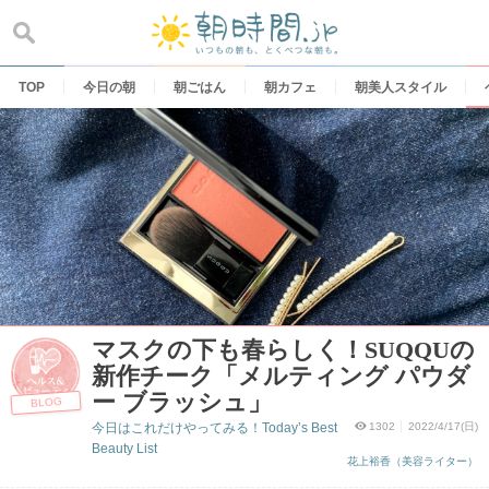
Skip
to
content
TOP
今日の朝
朝ごはん
朝カフェ
朝美人スタイル
マスクの下も春らしく！SUQQUの
新作チーク「メルティング パウダ
ー ブラッシュ」
BLOG
今日はこれだけやってみる！Today’s Best
1302
2022/4/17(日)
Beauty List
花上裕香（美容ライター）