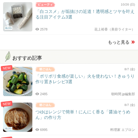
10/26 (日)
「白コスメ」が垢抜けの近道！透明感とツヤを叶え
る注目アイテム3選
BLOG
2578
花上裕香（美容ライター）
もっと見る
おすすめ記事
NEW
8/7 (金)
「ポリポリ食感が楽しい」火を使わない！きゅうり
作り置きレシピ3選
2485
朝時間.jp編集部
NEW
8/7 (金)
つゆはレンジで簡単！にんにく香る「醤油そうめ
ん」の作り方
BLOG
6995
料理家 エプロン