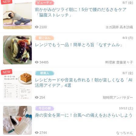
NEW
8/7 (金)
前かがみがツライ朝に！5分で腰のだるさをケア
「脇腹ストレッチ」
2100
ヨガ講師 高木沙織
8/3 (月)
レンジでもう一品！簡単とろ旨「なすナムル」
34485
料理家 齋藤菜々子
NEW
8/7 (金)
レシピカードや音楽も作れる！朝が楽しくなる「AI
活用アイデア」4選
254
朝時間アンバサダー
10/12 (土)
身の安全を第一に！台風への備えをおさらいしよう
2744
なっちゃん