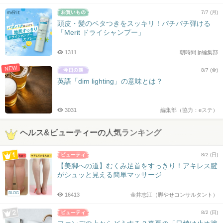
7/7 (月)
頭皮・髪のベタつきをスッキリ！パチパチ弾ける
「Merit ドライシャンプー」
1311
朝時間.jp編集部
NEW
8/7 (金)
英語「dim lighting」の意味とは？
3031
編集部（協力：eステ）
ヘルス&ビューティーの人気ランキング
8/2 (日)
【美脚への道】むくみ足首をすっきり！アキレス腱
がシュッと見える簡単マッサージ
BLOG
16413
金井志江（脚やせコンサルタント）
8/2 (日)