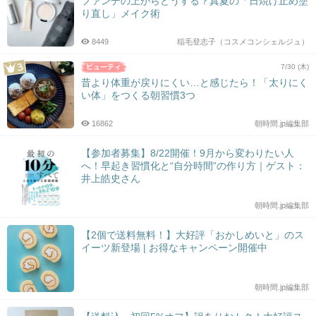
ファンデの上からどうする？真夏の「日焼け止め塗
り直し」メイク術
8449
稲毛登志子（コスメコンシェルジュ）
7/30 (木)
昔より体重が戻りにくい…と感じたら！「太りにく
い体」をつくる朝習慣3つ
16862
朝時間.jp編集部
【参加者募集】8/22開催！9月から変わりたい人
へ！早起き習慣化と“自分時間”の作り方｜ゲスト：
井上皓史さん
朝時間.jp編集部
【2個で送料無料！】大好評「おかしめいと」のス
イーツ新登場 | お得なキャンペーン開催中
朝時間.jp編集部