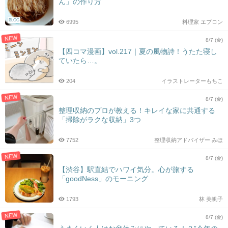
ん」の作り方
BLOG
6995
料理家 エプロン
NEW
8/7 (金)
【四コマ漫画】vol.217｜夏の風物詩！うたた寝し
ていたら…。
204
イラストレーターもちこ
NEW
8/7 (金)
整理収納のプロが教える！キレイな家に共通する
「掃除がラクな収納」3つ
7752
整理収納アドバイザー みほ
NEW
8/7 (金)
【渋谷】駅直結でハワイ気分。心が旅する
「goodNess」のモーニング
1793
林 美帆子
NEW
8/7 (金)