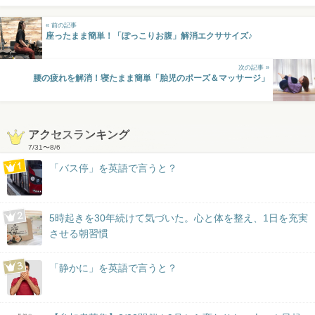
« 前の記事
座ったまま簡単！「ぽっこりお腹」解消エクササイズ♪
次の記事 »
腰の疲れを解消！寝たまま簡単「胎児のポーズ＆マッサージ」
アクセスランキング
7/31
〜
8/6
「バス停」を英語で言うと？
5時起きを30年続けて気づいた。心と体を整え、1日を充実
させる朝習慣
「静かに」を英語で言うと？