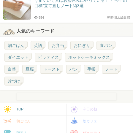
うまくいく人はお盆休みにやっている！？”今年の
目標”立て直しノート術3選
554
朝時間.jp編集部
人気のキーワード
朝ごはん
英語
お弁当
おにぎり
食パン
ダイエット
ピラティス
ホットケーキミックス
白菜
豆腐
トースト
パン
手帳
ノート
片づけ
TOP
今日の朝
朝ごはん
朝カフェ
朝美人
ビューティ