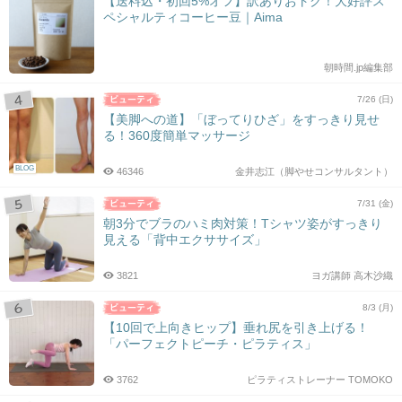
【送料込・初回5%オフ】訳ありおトク！大好評ス
ペシャルティコーヒー豆｜Aima
朝時間.jp編集部
7/26 (日)
【美脚への道】「ぼってりひざ」をすっきり見せ
る！360度簡単マッサージ
BLOG
46346
金井志江（脚やせコンサルタント）
7/31 (金)
朝3分でブラのハミ肉対策！Tシャツ姿がすっきり
見える「背中エクササイズ」
3821
ヨガ講師 高木沙織
8/3 (月)
【10回で上向きヒップ】垂れ尻を引き上げる！
「パーフェクトピーチ・ピラティス」
3762
ピラティストレーナー TOMOKO