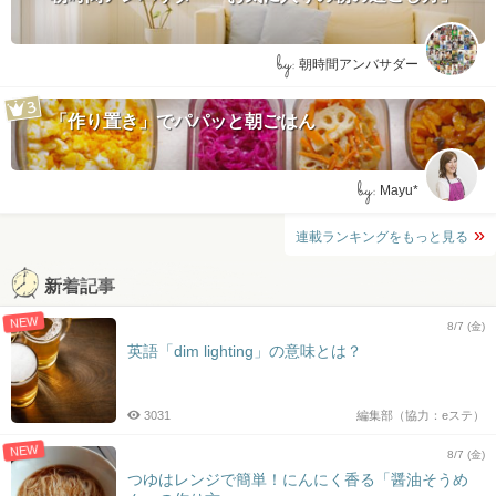
by:
朝時間アンバサダー
「作り置き」でパパッと朝ごはん
by:
Mayu*
連載ランキングをもっと見る
新着記事
NEW
8/7 (金)
英語「dim lighting」の意味とは？
3031
編集部（協力：eステ）
NEW
8/7 (金)
つゆはレンジで簡単！にんにく香る「醤油そうめ