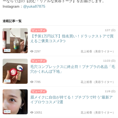
ーならではの【読む・リアルな美容トーク】をお届けします。
Instagram：
@yuka87875
連載記事一覧
12/7 (日)
【予算1万円以下】指名買い！ドラックストアで買
えるご褒美コスメ3つ
BLOG
2297
花上裕香（美容ライター）
11/23 (日)
毛穴コンプレックスに終止符！プチプラの名品「毛
穴かくれんぼ下地」
BLOG
7785
花上裕香（美容ライター）
11/9 (日)
眉メイクに自信が持てる！プチプラで叶う“最新ア
イブロウコスメ“2選
BLOG
10051
花上裕香（美容ライター）