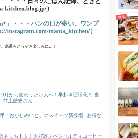
hen」 ・・・日々のごはん記録、ときど
itchen.blog.jp/）
NEW
yu*」・・・パンの日が多い、ワンプ
nstagram.com/mama_kitchen/）
す。来週もどうぞお楽しみに…！
催！9月から変わりたい人へ！早起き習慣化と“自
：井上皓史さん
評「おかしめいと」のスイーツ新登場 | お得な
】訳ありおトク！大好評スペシャルティコーヒー