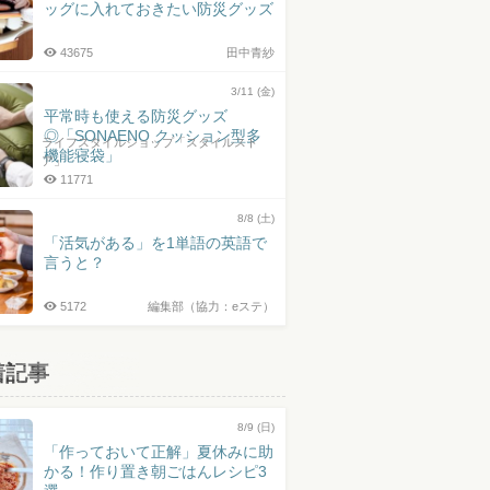
ッグに入れておきたい防災グッズ
43675
田中青紗
3/11 (金)
平常時も使える防災グッズ
◎「SONAENO クッション型多
ライフスタイルショップ「スタイルスト
機能寝袋」
ア」
11771
8/8 (土)
「活気がある」を1単語の英語で
言うと？
5172
編集部（協力：eステ）
着記事
8/9 (日)
「作っておいて正解」夏休みに助
かる！作り置き朝ごはんレシピ3