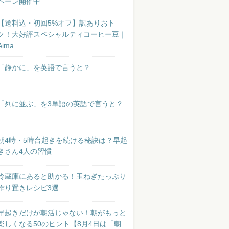
ペーン開催中
【送料込・初回5%オフ】訳ありおト
ク！大好評スペシャルティコーヒー豆｜
Aima
「静かに」を英語で言うと？
「列に並ぶ」を3単語の英語で言うと？
朝4時・5時台起きを続ける秘訣は？早起
きさん4人の習慣
冷蔵庫にあると助かる！玉ねぎたっぷり
作り置きレシピ3選
早起きだけが朝活じゃない！朝がもっと
楽しくなる50のヒント【8月4日は「朝...