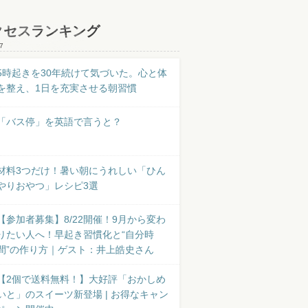
クセスランキング
7
5時起きを30年続けて気づいた。心と体
を整え、1日を充実させる朝習慣
「バス停」を英語で言うと？
材料3つだけ！暑い朝にうれしい「ひん
やりおやつ」レシピ3選
【参加者募集】8/22開催！9月から変わ
りたい人へ！早起き習慣化と“自分時
間”の作り方｜ゲスト：井上皓史さん
【2個で送料無料！】大好評「おかしめ
いと」のスイーツ新登場 | お得なキャン