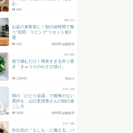
ト」
士）
880
8/8 (土)
お盆の来客前に！朝の短時間で整
う“玄関・リビング”リセット術3
選
435
朝時間.jp編集部
8/4 (木)
袋で揉むだけ！簡単すぎる作り置
き「きゅうりのわさび漬け」
138442
Mayu*
11/1 (水)
朝の「ひとり会議」で後悔のない
選択を。山口恵理香さんの朝の過
ごし方
4665
朝時間.jp編集部
1/17 (水)
外出先の「もしも」に備える。バ