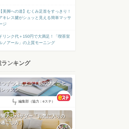
【美脚への道】むくみ足首をすっきり！
アキレス腱がシュッと見える簡単マッサ
ージ
ドリンク代＋150円で大満足！「喫茶室
ルノアール」の上質モーニング
載ランキング
日1つずつ覚えよう！朝のひとこと
語レッスン
by:
編集部（協力：eステ）
時間アンバサダー「お気に入りの
の過ごし方」