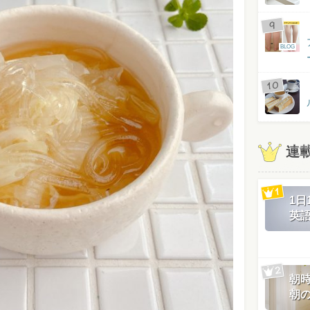
BLOG
連
1
英
朝
朝