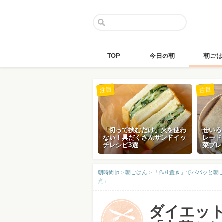
TOP
今日の朝
朝ご
Skip
注目
注目
to
content
「切って挟むだけ」火を使わ
せいろ
ない！具だくさんサンドイッ
レード
チレシピ3選
菜プレ
朝時間.jp
>
朝ごはん
>
「作り置き」でパパッと朝
煮」
ダイエッ