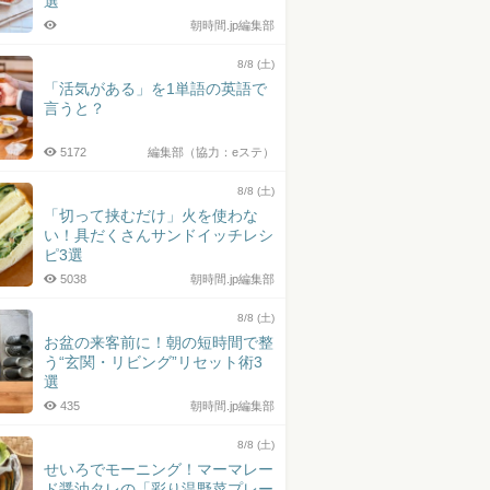
選
朝時間.jp編集部
8/8 (土)
「活気がある」を1単語の英語で
言うと？
5172
編集部（協力：eステ）
8/8 (土)
「切って挟むだけ」火を使わな
い！具だくさんサンドイッチレシ
ピ3選
5038
朝時間.jp編集部
8/8 (土)
お盆の来客前に！朝の短時間で整
う“玄関・リビング”リセット術3
選
435
朝時間.jp編集部
8/8 (土)
せいろでモーニング！マーマレー
ド醤油タレの「彩り温野菜プレー