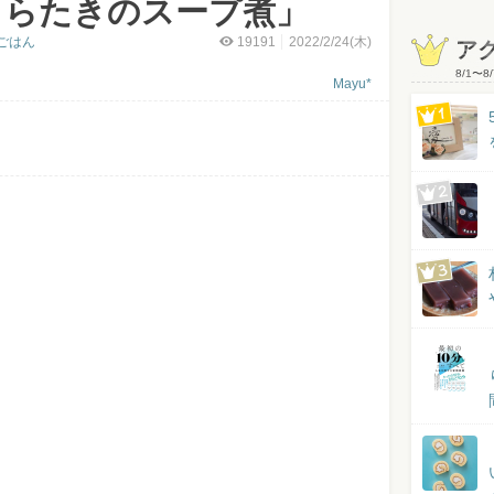
しらたきのスープ煮」
ごはん
19191
2022/2/24(木)
ア
8/1
〜
8/
Mayu*