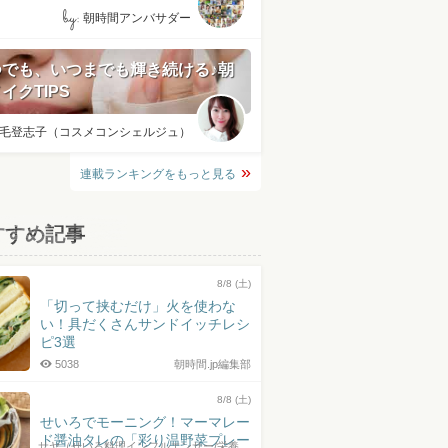
by:
朝時間アンバサダー
つでも、いつまでも輝き続ける♪朝
イクTIPS
毛登志子（コスメコンシェルジュ）
連載ランキングをもっと見る
すすめ記事
8/8 (土)
「切って挟むだけ」火を使わな
い！具だくさんサンドイッチレシ
ピ3選
5038
朝時間.jp編集部
8/8 (土)
せいろでモーニング！マーマレー
ド醤油タレの「彩り温野菜プレー
サヤ（せいろ料理インフルエンサー/栄養