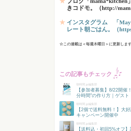
ブログ「mama*kitc
きコドモ。（http://mama-k
インスタグラム 「Ma
レート朝ごはん。（https://i
☆この連載は＜毎週木曜日＞に更新しま
この記事もチェック
朝時間.jp編集部
【参加者募集】8/22開
分時間”の作り方｜ゲスト
朝時間.jp編集部
【2個で送料無料！】大好
キャンペーン開催中
朝時間.jp編集部
【送料込・初回5%オフ