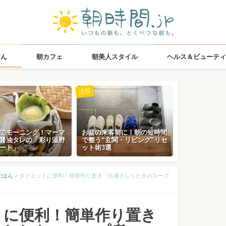
はん
朝カフェ
朝美人スタイル
ヘルス＆ビューティ
注目
でモーニング！マーマ
お盆の来客前に！朝の短時間
醤油タレの「彩り温野
で整う“玄関・リビング”リセ
ート」
ット術3選
ごはん
>
ダイエットに便利！簡単作り置き「白菜としらたきのスープ
トに便利！簡単作り置き