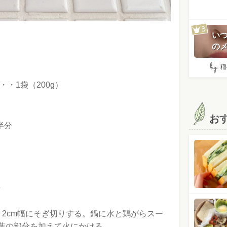
い
のメ
by:
稲
・1袋（200g）
お
半分
、2cm幅にそぎ切りする。鍋に水と鶏がらスー
葉の部分を加えて火にかける。