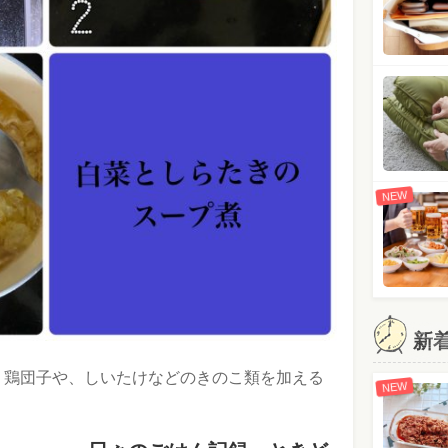
NEW
新
。鶏団子や、しいたけなどのきのこ類を加える
NEW