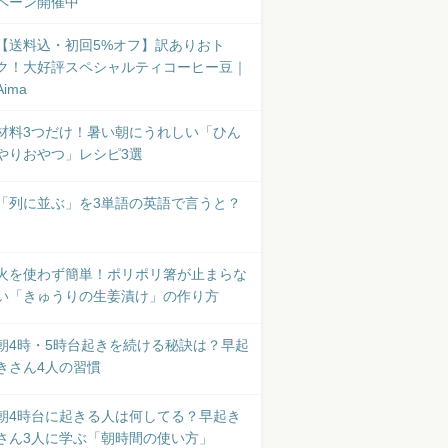
ペーン開催中
【送料込・初回5%オフ】訳ありおト
ク！大好評スペシャルティコーヒー豆｜
Aima
材料3つだけ！暑い朝にうれしい「ひん
やりおやつ」レシピ3選
「列に並ぶ」を3単語の英語で言うと？
火を使わず簡単！ポリポリ箸が止まらな
い「きゅうりの生姜漬け」の作り方
朝4時・5時台起きを続ける秘訣は？早起
きさん4人の習慣
朝4時台に起きる人は何してる？早起き
さん3人に学ぶ「朝時間の使い方」