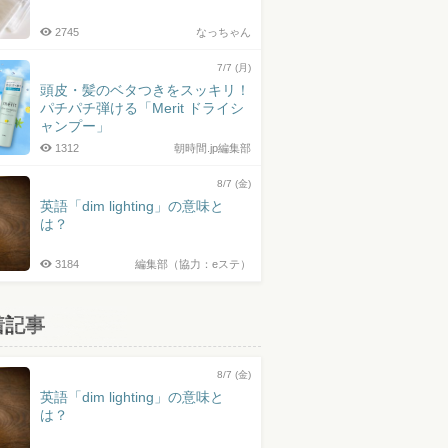
2745
なっちゃん
7/7 (月)
頭皮・髪のベタつきをスッキリ！
パチパチ弾ける「Merit ドライシ
ャンプー」
1312
朝時間.jp編集部
8/7 (金)
英語「dim lighting」の意味と
は？
3184
編集部（協力：eステ）
着記事
8/7 (金)
英語「dim lighting」の意味と
は？