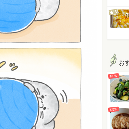
「
お
NEW
NEW