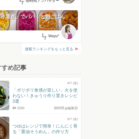
by:
朝時間アンバサダー
作り置き」でパパッと朝ごはん
by:
Mayu*
連載ランキングをもっと見る
すすめ記事
8/7 (金)
「ポリポリ食感が楽しい」火を使
わない！きゅうり作り置きレシピ
3選
2566
朝時間.jp編集部
8/7 (金)
つゆはレンジで簡単！にんにく香
る「醤油そうめん」の作り方