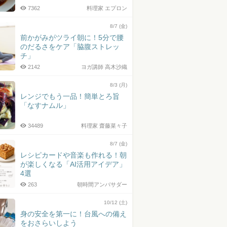
7362
料理家 エプロン
8/7 (金)
前かがみがツライ朝に！5分で腰
のだるさをケア「脇腹ストレッ
チ」
2142
ヨガ講師 高木沙織
8/3 (月)
レンジでもう一品！簡単とろ旨
「なすナムル」
34489
料理家 齋藤菜々子
8/7 (金)
レシピカードや音楽も作れる！朝
が楽しくなる「AI活用アイデア」
4選
263
朝時間アンバサダー
10/12 (土)
身の安全を第一に！台風への備え
をおさらいしよう