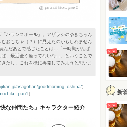
ズ「バランスボール」。アザラシのゆきちゃん
しむおもちゃ（？）に見えたのかもしれません
を読んだあとで感じたことは…「一時期がんば
NEW
えば、最近全く座ってないな…」ということで
てきたし、これを機に再開してみようと思いま
sajikan.jp/asagohan/goodmorning_oshiba/
）
新
ochiko_pan1
）
NEW
快な仲間たち」キャラクター紹介