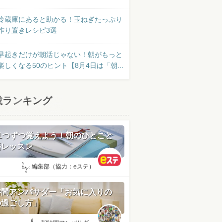
冷蔵庫にあると助かる！玉ねぎたっぷり
作り置きレシピ3選
早起きだけが朝活じゃない！朝がもっと
楽しくなる50のヒント【8月4日は「朝...
載ランキング
日1つずつ覚えよう！朝のひとこと
語レッスン
by:
編集部（協力：eステ）
時間アンバサダー「お気に入りの
の過ごし方」