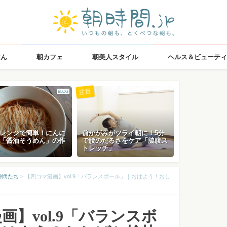
はん
朝カフェ
朝美人スタイル
ヘルス＆ビューティ
注目
BLOG
レンジで簡単！にんに
前かがみがツライ朝に！5分
「醤油そうめん」の作
で腰のだるさをケア「脇腹ス
トレッチ」
仲間たち
>
【四コマ漫画】vol.9「バランスボール」｜おはよう！おし
画】vol.9「バランスボ