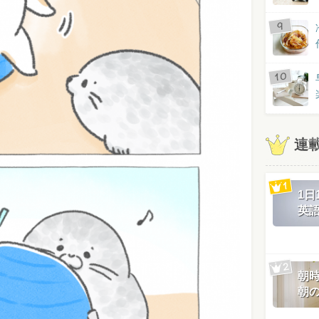
連
1
英
朝
朝