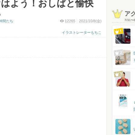
おはよう！おしばと愉快
ち
ア
7/31
〜
仲間たち
12265
2021/10/8(金)
イラストレーターもちこ