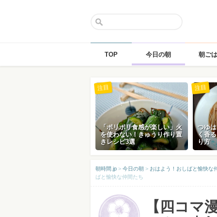
TOP
今日の朝
朝ご
Skip
注目
注目
to
content
「ポリポリ食感が楽しい」火
つゆは
を使わない！きゅうり作り置
く香る
きレシピ3選
り方
朝時間.jp
>
今日の朝
>
おはよう！おしばと愉快な
ばと愉快な仲間たち
【四コマ漫