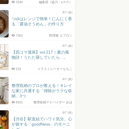
3184
編集部（協力：eステ）
8/7 (金)
つゆはレンジで簡単！にんにく香
る「醤油そうめん」の作り方
7362
料理家 エプロン
8/7 (金)
【四コマ漫画】vol.217｜夏の風
物詩！うたた寝していたら…。
215
イラストレーターもちこ
8/7 (金)
整理収納のプロが教える！キレイ
な家に共通する「掃除がラクな収
納」3つ
8101
整理収納アドバイザー みほ
8/7 (金)
【渋谷】駅直結でハワイ気分。心
が旅する「goodNess」のモーニ