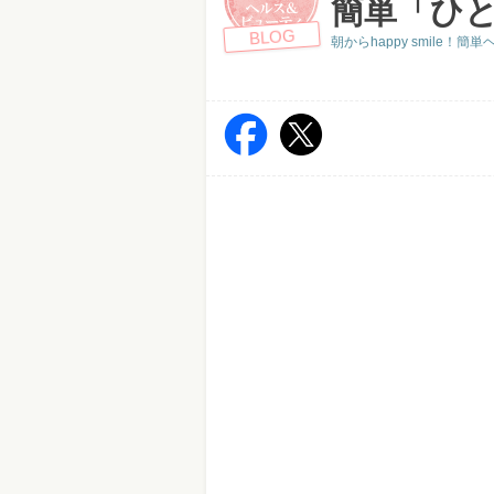
簡単「ひと
BLOG
朝からhappy smile！