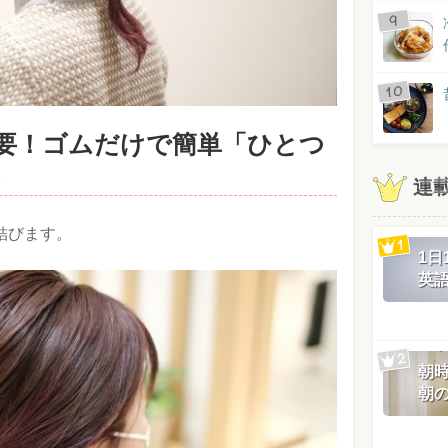
要！ゴムだけで簡単「ひとつ
♪
連
結びます。
1
英
朝
朝