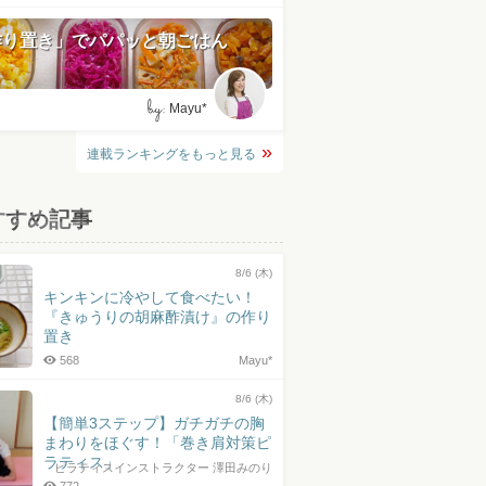
作り置き」でパパッと朝ごはん
by:
Mayu*
連載ランキングをもっと見る
すすめ記事
8/6 (木)
キンキンに冷やして食べたい！
『きゅうりの胡麻酢漬け』の作り
置き
568
Mayu*
8/6 (木)
【簡単3ステップ】ガチガチの胸
まわりをほぐす！「巻き肩対策ピ
ラティス」
ピラティスインストラクター 澤田みのり