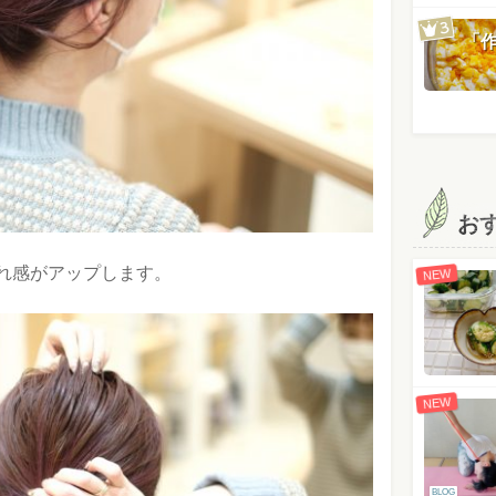
「
お
れ感がアップします。
NEW
NEW
BLOG