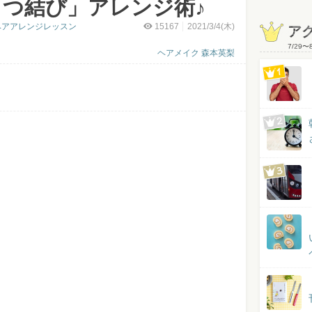
つ結び」アレンジ術♪
簡単ヘアアレンジレッスン
15167
2021/3/4(木)
ア
7/29
〜
ヘアメイク 森本英梨