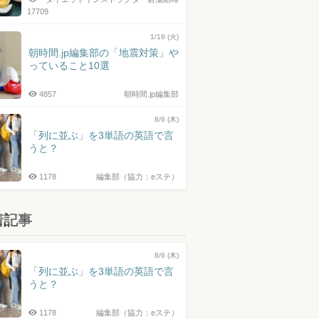
17709
1/16 (火)
朝時間.jp編集部の「地震対策」や
っていること10選
4857
朝時間.jp編集部
8/6 (木)
「列に並ぶ」を3単語の英語で言
うと？
1178
編集部（協力：eステ）
着記事
8/6 (木)
「列に並ぶ」を3単語の英語で言
うと？
1178
編集部（協力：eステ）