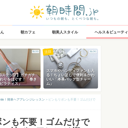
はん
朝カフェ
朝美人スタイル
ヘルス＆ビューティ
注目
BLOG
BLOG
スマホやハンディファンも入
3ステップ】ガチガチ
る！ちょい足しで便利＆かわ
わりをほぐす！「巻き
いい「本革バッグ型チャー
ピラティス」
ム」
 smile！簡単ヘアアレンジレッスン
>
ピンもリボンも不要！ゴムだけで
ボンも不要！ゴムだけで