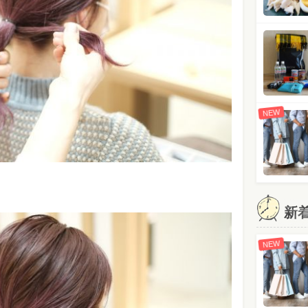
NEW
新
NEW