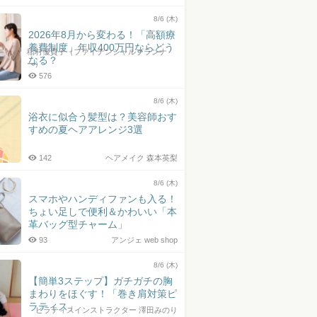
8/6 (木)
2026年8月から変わる！「高額療
養費制度」年収400万円ならどう
稲村優貴子（ファイナンシャルプランナ
なる？
ー）
576
8/6 (木)
浴衣に似合う髪型は？美容師おす
すめの夏ヘアアレンジ3選
142
ヘアメイク 森本英梨
8/6 (木)
スマホやハンディファンも入る！
ちょい足しで便利＆かわいい「本
革バッグ型チャーム」
93
アンジェ web shop
8/6 (木)
【簡単3ステップ】ガチガチの胸
まわりをほぐす！「巻き肩対策ピ
ラティス」
ピラティスインストラクター 澤田みのり