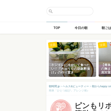
TOP
今日の朝
朝ご
Skip
注目
注目
to
content
キンキンに冷やして食べた
【簡単
い！『きゅうりの胡麻酢漬
の胸ま
け』の作り置き
肩対策
朝時間.jp
>
ヘルス&ビューティー
>
朝からhappy
簡単「ひとつ結び」アレンジ術♪
ピンもリ