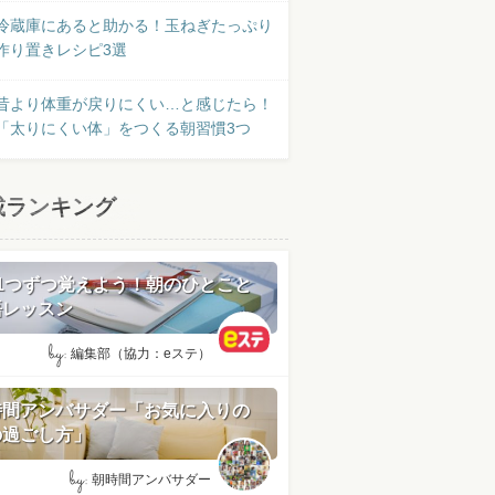
冷蔵庫にあると助かる！玉ねぎたっぷり
作り置きレシピ3選
昔より体重が戻りにくい…と感じたら！
「太りにくい体」をつくる朝習慣3つ
載ランキング
日1つずつ覚えよう！朝のひとこと
語レッスン
by:
編集部（協力：eステ）
時間アンバサダー「お気に入りの
の過ごし方」
by:
朝時間アンバサダー