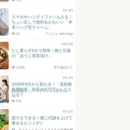
772
8/6 (木)
スマホやハンディファンも入る！
ちょい足しで便利＆かわいい「本
革バッグ型チャーム」
93
アンジェ web shop
7/22 (水)
だし要らず5分で簡単！梅と豆腐
の「ほうじ茶茶漬け」
11285
五十嵐ゆかり
8/6 (木)
2026年8月から変わる！「高額療
養費制度」年収400万円ならどう
稲村優貴子（ファイナンシャルプランナ
なる？
ー）
576
8/2 (火)
誰でもできる！夏に代謝を上げて
痩せるヒント3つ
ダイエットインストラクター岩瀬結暉