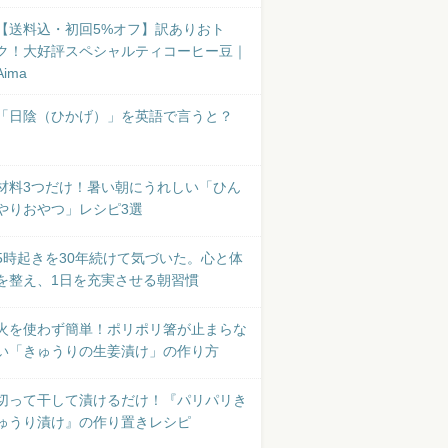
【送料込・初回5%オフ】訳ありおト
ク！大好評スペシャルティコーヒー豆｜
Aima
「日陰（ひかげ）」を英語で言うと？
材料3つだけ！暑い朝にうれしい「ひん
やりおやつ」レシピ3選
5時起きを30年続けて気づいた。心と体
を整え、1日を充実させる朝習慣
火を使わず簡単！ポリポリ箸が止まらな
い「きゅうりの生姜漬け」の作り方
切って干して漬けるだけ！『パリパリき
ゅうり漬け』の作り置きレシピ