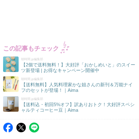
この記事もチェック
朝時間.jp編集部
【2個で送料無料！】大好評「おかしめいと」のスイー
ツ新登場 | お得なキャンペーン開催中
朝時間.jp編集部
【送料無料】人気料理家かな姐さんの新刊＆万能ナイ
フのセットが登場！｜Aima
朝時間.jp編集部
【送料込・初回5%オフ】訳ありおトク！大好評スペシ
ャルティコーヒー豆｜Aima