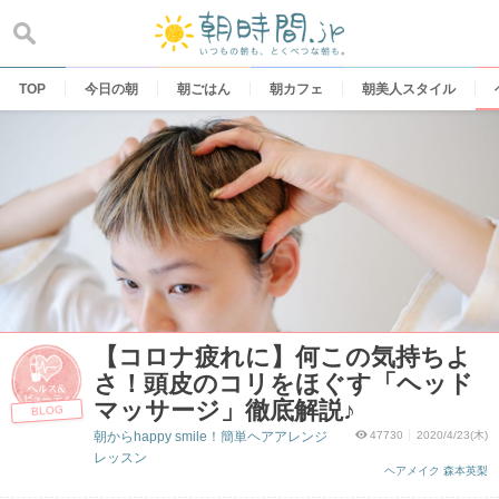
Skip
to
content
TOP
今日の朝
朝ごはん
朝カフェ
朝美人スタイル
【コロナ疲れに】何この気持ちよ
さ！頭皮のコリをほぐす「ヘッド
マッサージ」徹底解説♪
BLOG
朝からhappy smile！簡単ヘアアレンジ
47730
2020/4/23(木)
レッスン
ヘアメイク 森本英梨