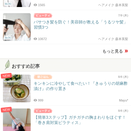
BLOG
1565
ヘアメイク 森本英梨
7/9 (木)
パサつき髪を防ぐ！美容師が教える「うるツヤ髪」
習慣3つ
BLOG
10672
ヘアメイク 森本英梨
もっと見る
おすすめ記事
NEW
8/6 (木)
キンキンに冷やして食べたい！『きゅうりの胡麻酢
漬け』の作り置き
999
Mayu*
NEW
8/6 (木)
【簡単3ステップ】ガチガチの胸まわりをほぐす！
「巻き肩対策ピラティス」