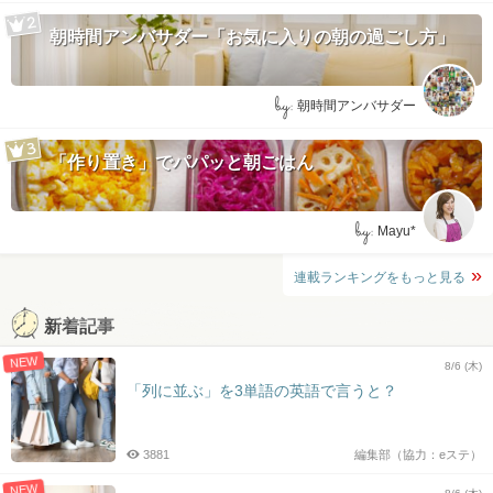
朝時間アンバサダー「お気に入りの朝の過ごし方」
by:
朝時間アンバサダー
「作り置き」でパパッと朝ごはん
by:
Mayu*
連載ランキングをもっと見る
新着記事
NEW
8/6 (木)
「列に並ぶ」を3単語の英語で言うと？
3881
編集部（協力：eステ）
NEW