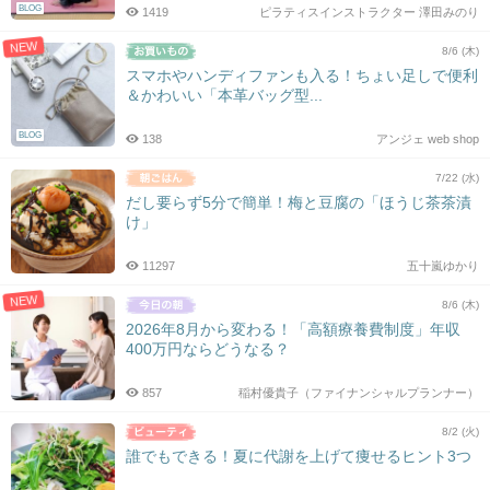
BLOG
1419
ピラティスインストラクター 澤田みのり
NEW
8/6 (木)
スマホやハンディファンも入る！ちょい足しで便利
＆かわいい「本革バッグ型...
BLOG
138
アンジェ web shop
7/22 (水)
だし要らず5分で簡単！梅と豆腐の「ほうじ茶茶漬
け」
11297
五十嵐ゆかり
NEW
8/6 (木)
2026年8月から変わる！「高額療養費制度」年収
400万円ならどうなる？
857
稲村優貴子（ファイナンシャルプランナー）
8/2 (火)
誰でもできる！夏に代謝を上げて痩せるヒント3つ