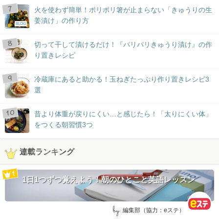
火を使わず簡単！ポリポリ箸が止まらない「きゅうりの生
姜漬け」の作り方
BLOG
切って干して漬けるだけ！『パリパリきゅうり漬け』の作
り置きレシピ
冷蔵庫にあると助かる！玉ねぎたっぷり作り置きレシピ3
選
昔より体重が戻りにくい…と感じたら！「太りにくい体」
をつくる朝習慣3つ
連載ランキング
1日1つずつ覚えよう！朝のひとこと英語レッスン
by:
編集部（協力：eステ）