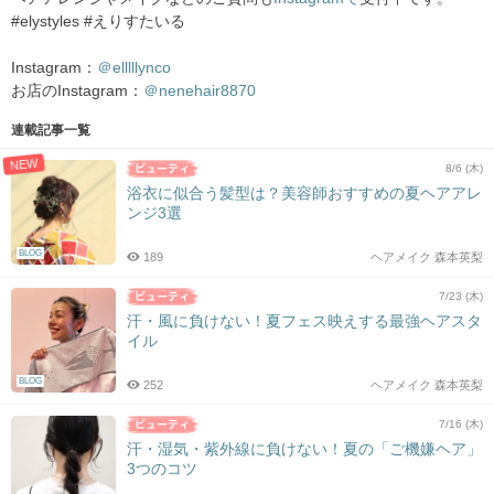
#elystyles #えりすたいる
Instagram：
＠elllllynco
お店のInstagram：
＠nenehair8870
連載記事一覧
NEW
8/6 (木)
浴衣に似合う髪型は？美容師おすすめの夏ヘアアレ
ンジ3選
BLOG
189
ヘアメイク 森本英梨
7/23 (木)
汗・風に負けない！夏フェス映えする最強ヘアスタ
イル
BLOG
252
ヘアメイク 森本英梨
7/16 (木)
汗・湿気・紫外線に負けない！夏の「ご機嫌ヘア」
3つのコツ