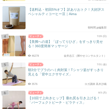
【送料込・初回5%オフ】訳ありおトク！大好評ス
ペシャルティコーヒー豆｜Aima
朝時間.jp編集部
7/26 (日)
【美脚への道】「ぼってりひざ」をすっきり見せ
る！360度簡単マッサージ
BLOG
46278
金井志江（脚やせコンサルタント）
7/31 (金)
朝3分でブラのハミ肉対策！Tシャツ姿がすっきり
見える「背中エクササイズ」
3576
ヨガ講師 高木沙織
8/3 (月)
【10回で上向きヒップ】垂れ尻を引き上げる！
「パーフェクトピーチ・ピラティス」