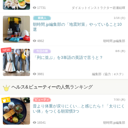
17731
ダイエットインストラクター岩瀬結暉
1/16 (火)
朝時間.jp編集部の「地震対策」やっていること10
選
4862
朝時間.jp編集部
NEW
8/6 (木)
「列に並ぶ」を3単語の英語で言うと？
3881
編集部（協力：eステ）
ヘルス&ビューティーの人気ランキング
7/30 (木)
昔より体重が戻りにくい…と感じたら！「太りにく
い体」をつくる朝習慣3つ
16541
朝時間.jp編集部