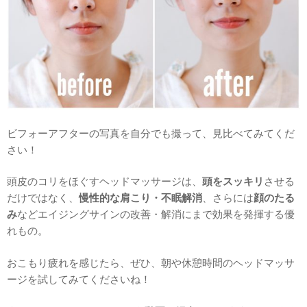
ビフォーアフターの写真を自分でも撮って、見比べてみてくだ
さい！
頭皮のコリをほぐすヘッドマッサージは、
頭をスッキリ
させる
だけではなく、
慢性的な
肩こり・不眠解消
、
さらには
顔のたる
み
などエイジングサイン
の改善・解消にまで効果を発揮する優
れもの。
おこもり疲れを感じたら、ぜひ、朝や休憩時間のヘッドマッサ
ージを試してみてくださいね！