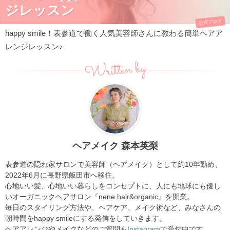
ジレッスン
公式ブログ
happy smile！表参道で働く人気美容師さんに教わる簡単ヘアア
レンジレッスン♪
Written by
ヘアメイク 森本英梨
表参道の隠れ家サロンで美容師（ヘアメイク）として約10年勤め、
2022年6月に長野県飯田市へ移住。
心地いい髪、心地いい暮らしをコンセプトに、人にも地球にも優し
いオーガニックヘアサロン『nene hair&organic』を開業。
毎日のスタイリング方法や、ヘアケア、メイク術など、みなさんの
朝時間をhappy smileにする発信をしていきます。
ヘアアレンジやメイクなどのご質問も
Instagramで
受付中です。