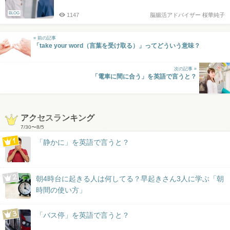
BLOG
1147
脳腸活アドバイザー 桜華純子
« 前の記事
「take your word（言葉を受け取る）」ってどういう意味？
次の記事 »
「電車に間に合う」を英語で言うと？
アクセスランキング
7/30
〜
8/5
「静かに」を英語で言うと？
朝4時台に起きる人は何してる？早起きさん3人に学ぶ「朝
時間の使い方」
「バス停」を英語で言うと？