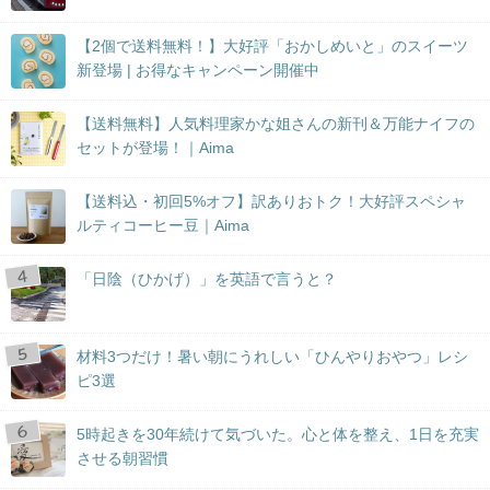
【2個で送料無料！】大好評「おかしめいと」のスイーツ
新登場 | お得なキャンペーン開催中
【送料無料】人気料理家かな姐さんの新刊＆万能ナイフの
セットが登場！｜Aima
【送料込・初回5%オフ】訳ありおトク！大好評スペシャ
ルティコーヒー豆｜Aima
「日陰（ひかげ）」を英語で言うと？
材料3つだけ！暑い朝にうれしい「ひんやりおやつ」レシ
ピ3選
5時起きを30年続けて気づいた。心と体を整え、1日を充実
させる朝習慣