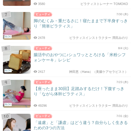
3580
ピラティストレーナー TOMOKO
7/30 (木)
脚のむくみ・重だるさに！寝たままで下半身すっき
り「簡単ピラティス」
BLOG
2478
ピラティスインストラクター 澤田みのり
8/4 (火)
腸活中のおやつに♪シュワッととろける「米粉シフ
ォンケーキ」レシピ
BLOG
2417
神田恵（Hana）（美腸ケアセラピスト）
7/23 (木)
【座ったまま30回】足踏みするだけ！下腹すっき
り「ながら体幹ピラティス」
BLOG
49296
ピラティスインストラクター 澤田みのり
7/31 (金)
「遠慮」と「謙虚」はどう違う？自分らしく生きる
ための3つの方法