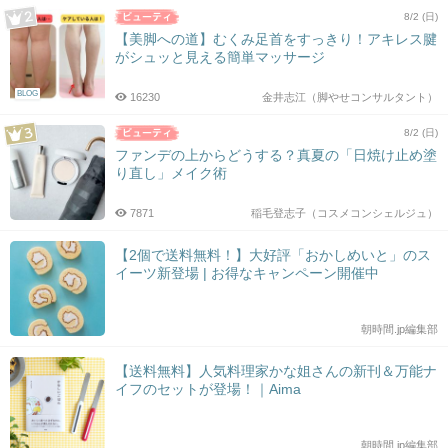
8/2 (日)
【美脚への道】むくみ足首をすっきり！アキレス腱
がシュッと見える簡単マッサージ
BLOG
16230
金井志江（脚やせコンサルタント）
8/2 (日)
ファンデの上からどうする？真夏の「日焼け止め塗
り直し」メイク術
7871
稲毛登志子（コスメコンシェルジュ）
【2個で送料無料！】大好評「おかしめいと」のス
イーツ新登場 | お得なキャンペーン開催中
朝時間.jp編集部
【送料無料】人気料理家かな姐さんの新刊＆万能ナ
イフのセットが登場！｜Aima
朝時間.jp編集部