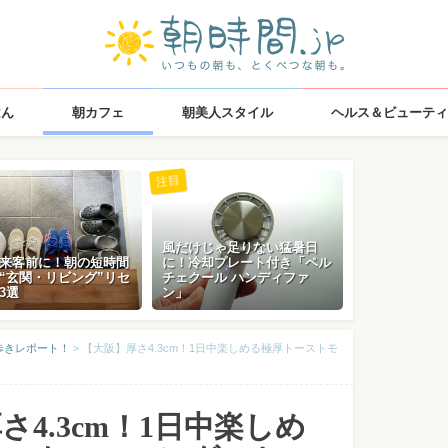
はん
朝カフェ
朝美人スタイル
ヘルス＆ビューティ
注目
風だけじゃ足りない猛暑日
来客前に！朝の短時間
に！冷却プレート付き「ペル
“玄関・リビング”リセ
チェクール ハンディファ
3選
ン」
歩きレポート！
>
【大阪】厚さ4.3cm！1日中楽しめる極厚トーストモ
さ4.3cm！1日中楽しめ