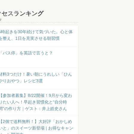
クセスランキング
7
5時起きを30年続けて気づいた。心と体
を整え、1日を充実させる朝習慣
「バス停」を英語で言うと？
材料3つだけ！暑い朝にうれしい「ひん
やりおやつ」レシピ3選
【参加者募集】8/22開催！9月から変わ
りたい人へ！早起き習慣化と“自分時
間”の作り方｜ゲスト：井上皓史さん
【2個で送料無料！】大好評「おかしめ
いと」のスイーツ新登場 | お得なキャン