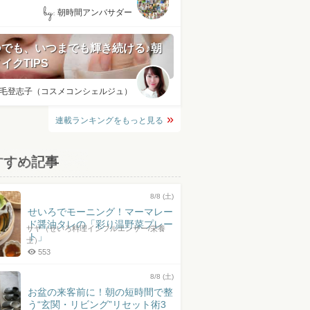
by:
朝時間アンバサダー
つでも、いつまでも輝き続ける♪朝
イクTIPS
毛登志子（コスメコンシェルジュ）
連載ランキングをもっと見る
すすめ記事
8/8 (土)
せいろでモーニング！マーマレー
ド醤油タレの「彩り温野菜プレー
サヤ（せいろ料理インフルエンサー/栄養
ト」
士）
553
8/8 (土)
お盆の来客前に！朝の短時間で整
う“玄関・リビング”リセット術3