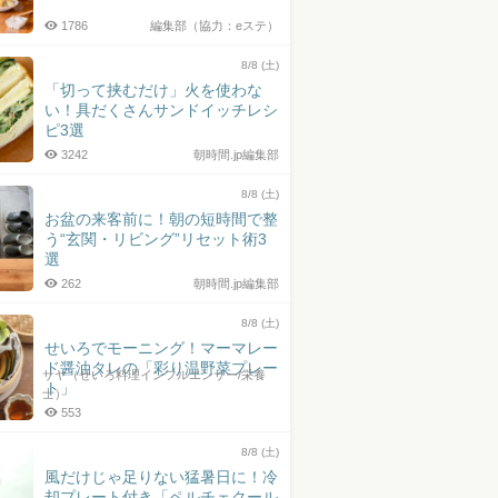
1786
編集部（協力：eステ）
8/8 (土)
「切って挟むだけ」火を使わな
い！具だくさんサンドイッチレシ
ピ3選
3242
朝時間.jp編集部
8/8 (土)
お盆の来客前に！朝の短時間で整
う“玄関・リビング”リセット術3
選
262
朝時間.jp編集部
8/8 (土)
せいろでモーニング！マーマレー
ド醤油タレの「彩り温野菜プレー
サヤ（せいろ料理インフルエンサー/栄養
ト」
士）
553
8/8 (土)
風だけじゃ足りない猛暑日に！冷
却プレート付き「ペルチェクール