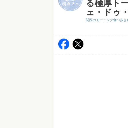
る極厚ト
ェ・ドゥ
関西のモーニング食べ歩き