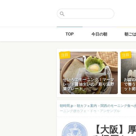
TOP
今日の朝
朝ご
Skip
注目
注目
to
content
せいろでモーニング！マーマ
お盆の
レード醤油タレの「彩り温野
で整う
菜プレート」
ット術
朝時間.jp
>
朝カフェ案内
>
関西のモーニング食べ
ーニング@カフェ・ドゥ・アンサンブル
【大阪】厚