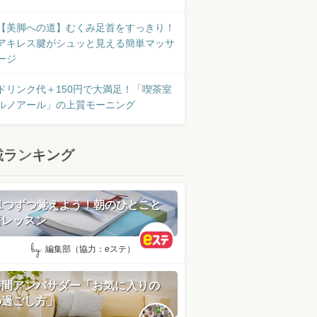
【美脚への道】むくみ足首をすっきり！
アキレス腱がシュッと見える簡単マッサ
ージ
ドリンク代＋150円で大満足！「喫茶室
ルノアール」の上質モーニング
載ランキング
日1つずつ覚えよう！朝のひとこと
語レッスン
by:
編集部（協力：eステ）
時間アンバサダー「お気に入りの
の過ごし方」