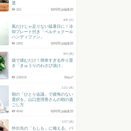
選
262
朝時間.jp編集部
8/8 (土)
風だけじゃ足りない猛暑日に！冷
却プレート付き「ペルチェクール
ハンディファン」
1892
朝時間.jp編集部
8/4 (木)
袋で揉むだけ！簡単すぎる作り置
き「きゅうりのわさび漬け」
138416
Mayu*
11/1 (水)
朝の「ひとり会議」で後悔のない
選択を。山口恵理香さんの朝の過
ごし方
4640
朝時間.jp編集部
1/17 (水)
外出先の「もしも」に備える。バ