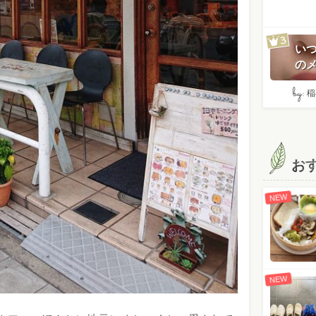
い
のメ
by:
稲
お
NEW
NEW