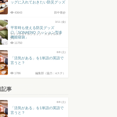
ッグに入れておきたい防災グッズ
43643
田中青紗
3/11 (金)
平常時も使える防災グッズ
◎「SONAENO クッション型多
ライフスタイルショップ「スタイルスト
機能寝袋」
ア」
11750
8/8 (土)
「活気がある」を1単語の英語で
言うと？
1786
編集部（協力：eステ）
着記事
8/8 (土)
「活気がある」を1単語の英語で
言うと？