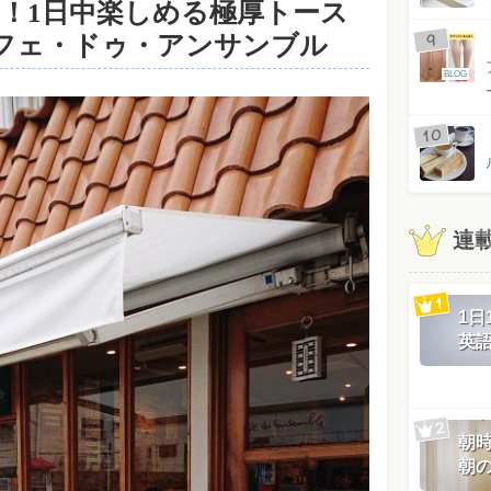
cm！1日中楽しめる極厚トース
フェ・ドゥ・アンサンブル
BLOG
連
1
英
朝
朝