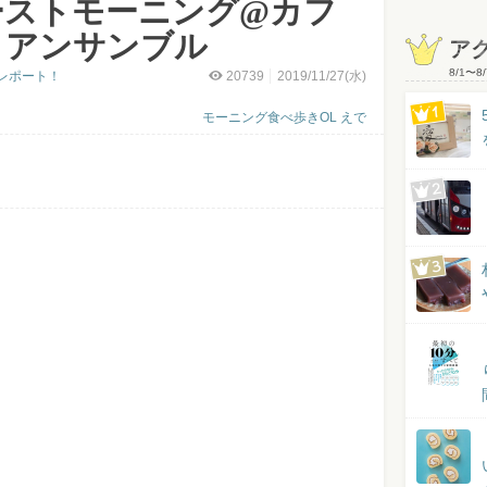
ーストモーニング@カフ
・アンサンブル
ア
8/1
〜
8/
レポート！
20739
2019/11/27(水)
モーニング食べ歩きOL えで