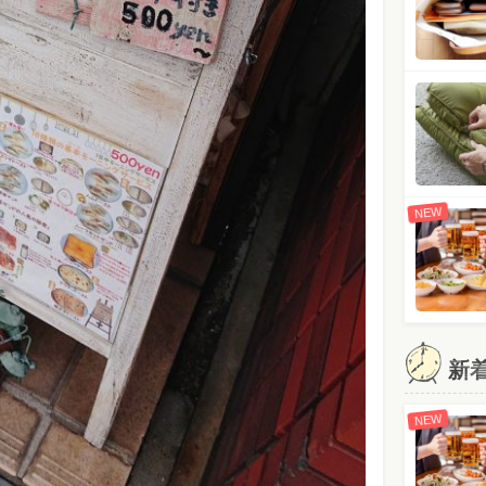
NEW
新
NEW