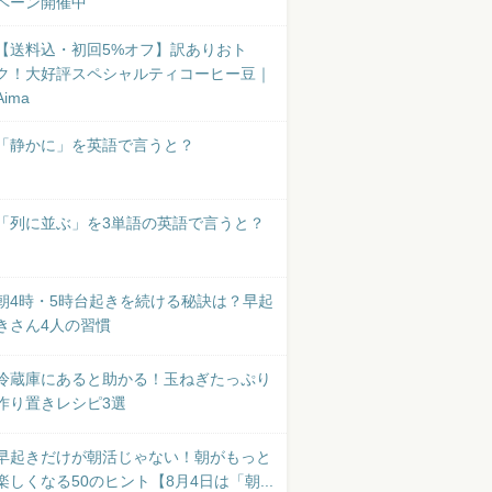
ペーン開催中
【送料込・初回5%オフ】訳ありおト
ク！大好評スペシャルティコーヒー豆｜
Aima
「静かに」を英語で言うと？
「列に並ぶ」を3単語の英語で言うと？
朝4時・5時台起きを続ける秘訣は？早起
きさん4人の習慣
冷蔵庫にあると助かる！玉ねぎたっぷり
作り置きレシピ3選
早起きだけが朝活じゃない！朝がもっと
楽しくなる50のヒント【8月4日は「朝...