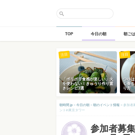
TOP
今日の朝
朝ご
Skip
注目
注目
to
content
「ポリポリ食感が楽しい」火
つゆは
を使わない！きゅうり作り置
く香る
きレシピ3選
り方
朝時間.jp
>
今日の朝
>
朝のイベント情報
>
参加者
ントin東京タワー
参加者募集