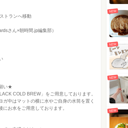
NEW
レストランへ移動
wardsさん×朝時間.jp編集部）
BLOG
NEW
い
NEW
願い★
ACK COLD BREW」をご用意しております。
ヨガ中はマットの横に水やご自身の水筒を置く
後にお水をご用意しております。
NEW