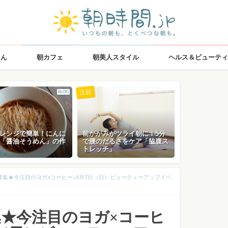
はん
朝カフェ
朝美人スタイル
ヘルス＆ビューティ
注目
BLOG
レンジで簡単！にんに
前かがみがツライ朝に！5分
「醤油そうめん」の作
で腰のだるさをケア「脇腹ス
トレッチ」
募集★今注目のヨガ×コーヒー♪4月7日（日）ビューティーアップイベ
★今注目のヨガ×コーヒ