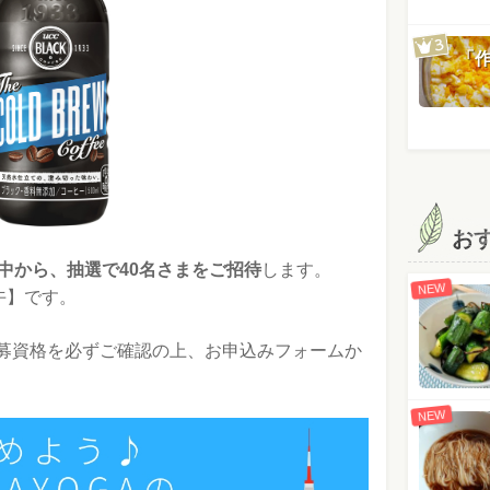
「
お
の中から、抽選で40名さまをご招待
します。
NEW
午】です。
募資格を必ずご確認の上、お申込みフォームか
NEW