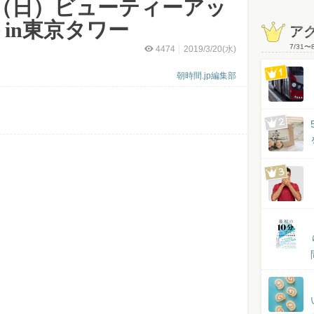
日（日）ビューティーアッ
in東京タワー
ア
7/31
〜
4474
2019/3/20(水)
朝時間.jp編集部