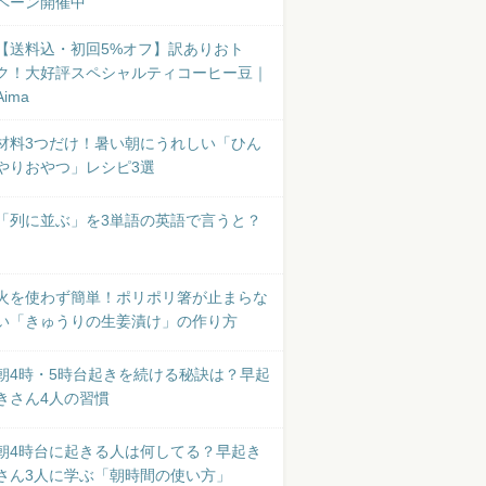
ペーン開催中
【送料込・初回5%オフ】訳ありおト
ク！大好評スペシャルティコーヒー豆｜
Aima
材料3つだけ！暑い朝にうれしい「ひん
やりおやつ」レシピ3選
「列に並ぶ」を3単語の英語で言うと？
火を使わず簡単！ポリポリ箸が止まらな
い「きゅうりの生姜漬け」の作り方
朝4時・5時台起きを続ける秘訣は？早起
きさん4人の習慣
朝4時台に起きる人は何してる？早起き
さん3人に学ぶ「朝時間の使い方」