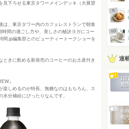
を見下ろせる東京タワーメインデッキ（大展望
後は、東京タワー内のカフェレストランで朝食
sさんの朝時間の過ごし方や、美しさの秘訣ヨガにコー
間.jp編集部とのビューティートークショーを
連
なときに飲める新発売のコーヒーのお土産付き
1
BREW』
英
が楽しめるのが特長。無糖なのはもちろん、ス
の水分補給にぴったりなんです。
朝
朝