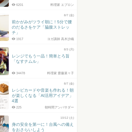
6201
料理家 エプロン
8/7 (金)
前かがみがツライ朝に！5分で腰
のだるさをケア「脇腹ストレッ
チ」
1917
ヨガ講師 高木沙織
8/3 (月)
レンジでもう一品！簡単とろ旨
「なすナムル」
34478
料理家 齋藤菜々子
8/7 (金)
レシピカードや音楽も作れる！朝
が楽しくなる「AI活用アイデア」
4選
225
朝時間アンバサダー
10/12 (土)
身の安全を第一に！台風への備え
をおさらいしよう