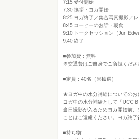
7:15 受付開始
7:30 挨拶・ヨガ開始
8:25 ヨガ終了／集合写真撮影／
8:45 コーヒーのお話・朝食
9:10 トークセッション（Juri Ed
9:40 終了
■参加費：無料
※交通費はご自身でご負担くださ
■定員：40名（※抽選）
★ヨガ中の水分補給についてのお
ヨガ中の水分補給として「UCC BL
当日撮影が入るためヨガ開始前、
ことはご遠慮ください。ヨガ終了
■持ち物: