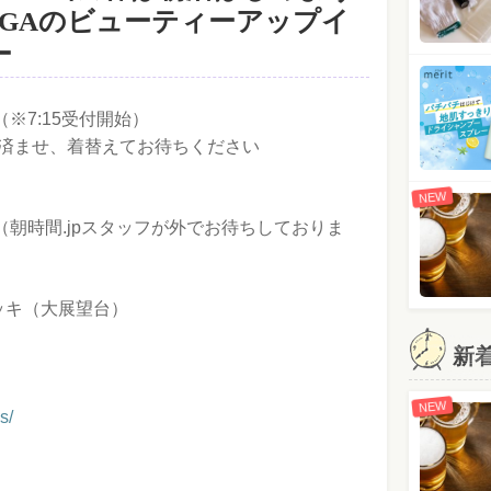
OGAのビューティーアップイ
ー
:（※7:15受付開始）
を済ませ、着替えてお待ちください
NEW
（朝時間.jpスタッフが外でお待ちしておりま
ッキ（大展望台）
新
NEW
s/