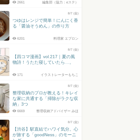
2661
編集部（協力：eステ）
8/7 (金)
つゆはレンジで簡単！にんにく香
る「醤油そうめん」の作り方
6201
料理家 エプロン
8/7 (金)
【四コマ漫画】vol.217｜夏の風
物詩！うたた寝していたら…。
171
イラストレーターもちこ
8/7 (金)
整理収納のプロが教える！キレイ
な家に共通する「掃除がラクな収
納」3つ
6669
整理収納アドバイザー みほ
8/7 (金)
【渋谷】駅直結でハワイ気分。心
が旅する「goodNess」のモーニ