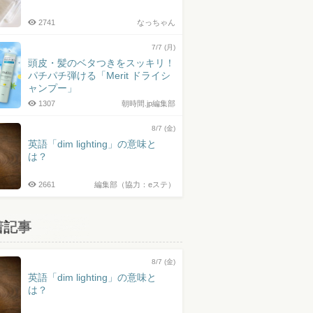
2741
なっちゃん
7/7 (月)
頭皮・髪のベタつきをスッキリ！
パチパチ弾ける「Merit ドライシ
ャンプー」
1307
朝時間.jp編集部
8/7 (金)
英語「dim lighting」の意味と
は？
2661
編集部（協力：eステ）
着記事
8/7 (金)
英語「dim lighting」の意味と
は？