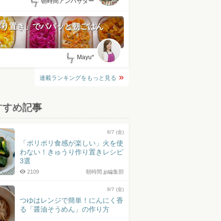
by:
朝時間アンバサダー
作り置き」でパパッと朝ごはん
by:
Mayu*
連載ランキングをもっと見る
すすめ記事
8/7 (金)
「ポリポリ食感が楽しい」火を使
わない！きゅうり作り置きレシピ
3選
2109
朝時間.jp編集部
8/7 (金)
つゆはレンジで簡単！にんにく香
る「醤油そうめん」の作り方