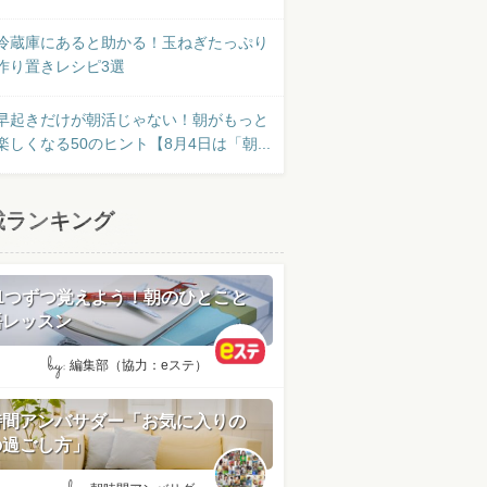
冷蔵庫にあると助かる！玉ねぎたっぷり
作り置きレシピ3選
早起きだけが朝活じゃない！朝がもっと
楽しくなる50のヒント【8月4日は「朝...
載ランキング
日1つずつ覚えよう！朝のひとこと
語レッスン
by:
編集部（協力：eステ）
時間アンバサダー「お気に入りの
の過ごし方」