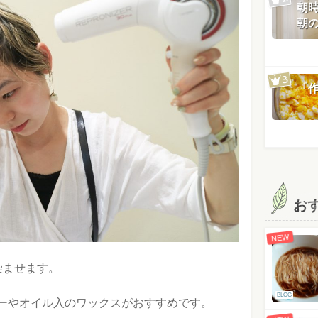
朝
朝
「
お
NEW
染ませます。
BLOG
ーやオイル入のワックスがおすすめです。