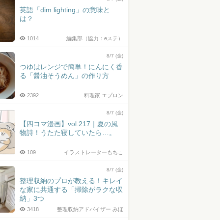
英語「dim lighting」の意味と
は？
1014
編集部（協力：eステ）
8/7 (金)
つゆはレンジで簡単！にんにく香
る「醤油そうめん」の作り方
2392
料理家 エプロン
8/7 (金)
【四コマ漫画】vol.217｜夏の風
物詩！うたた寝していたら…。
109
イラストレーターもちこ
8/7 (金)
整理収納のプロが教える！キレイ
な家に共通する「掃除がラクな収
納」3つ
3418
整理収納アドバイザー みほ