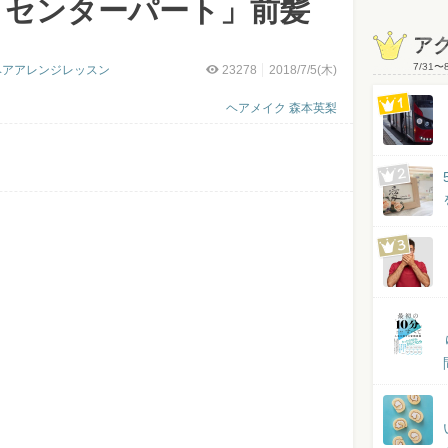
「センターパート」前髪
ア
7/31
〜
簡単ヘアアレンジレッスン
23278
2018/7/5(木)
ヘアメイク 森本英梨