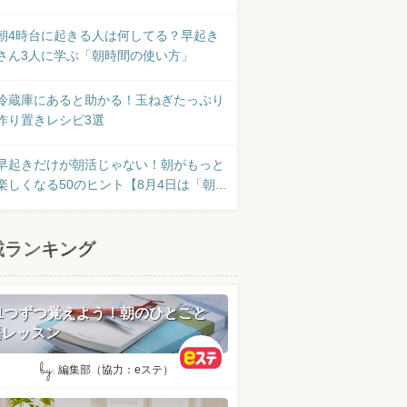
朝4時台に起きる人は何してる？早起き
さん3人に学ぶ「朝時間の使い方」
冷蔵庫にあると助かる！玉ねぎたっぷり
作り置きレシピ3選
早起きだけが朝活じゃない！朝がもっと
楽しくなる50のヒント【8月4日は「朝...
載ランキング
日1つずつ覚えよう！朝のひとこと
語レッスン
by:
編集部（協力：eステ）