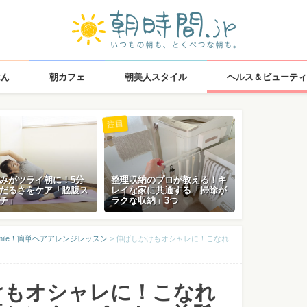
はん
朝カフェ
朝美人スタイル
ヘルス＆ビューティ
注目
みがツライ朝に！5分
整理収納のプロが教える！キ
だるさをケア「脇腹ス
レイな家に共通する「掃除が
チ」
ラクな収納」3つ
 smile！簡単ヘアアレンジレッスン
>
伸ばしかけもオシャレに！こなれ
けもオシャレに！こなれ