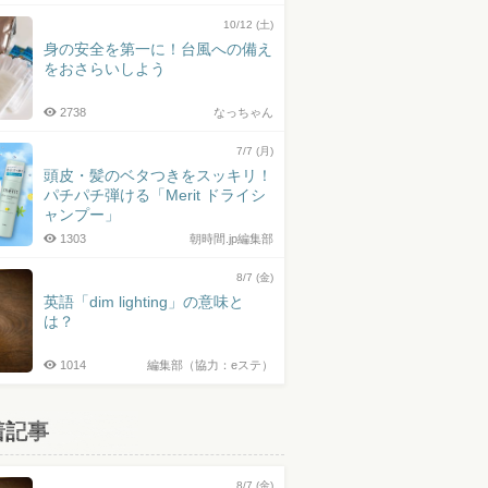
10/12 (土)
身の安全を第一に！台風への備え
をおさらいしよう
2738
なっちゃん
7/7 (月)
頭皮・髪のベタつきをスッキリ！
パチパチ弾ける「Merit ドライシ
ャンプー」
1303
朝時間.jp編集部
8/7 (金)
英語「dim lighting」の意味と
は？
1014
編集部（協力：eステ）
着記事
8/7 (金)