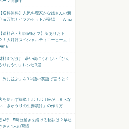
ペーン開催中
【送料無料】人気料理家かな姐さんの新
刊＆万能ナイフのセットが登場！｜Aima
【送料込・初回5%オフ】訳ありおト
ク！大好評スペシャルティコーヒー豆｜
Aima
材料3つだけ！暑い朝にうれしい「ひん
やりおやつ」レシピ3選
「列に並ぶ」を3単語の英語で言うと？
火を使わず簡単！ポリポリ箸が止まらな
い「きゅうりの生姜漬け」の作り方
朝4時・5時台起きを続ける秘訣は？早起
きさん4人の習慣