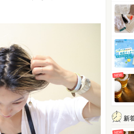
NEW
新
NEW