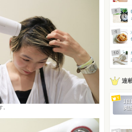
連
1
す。
英