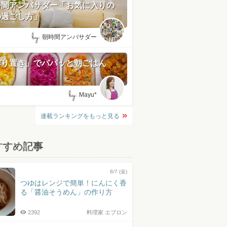
時間アンバサダー「お気に入りの
の過ごし方」
by:
朝時間アンバサダー
作り置き」でパパッと朝ごはん
by:
Mayu*
連載ランキングをもっと見る
すすめ記事
8/7 (金)
つゆはレンジで簡単！にんにく香
る「醤油そうめん」の作り方
2392
料理家 エプロン