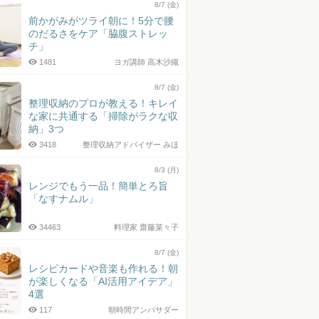
8/7 (金)
前かがみがツライ朝に！5分で腰
のだるさをケア「脇腹ストレッ
チ」
1481
ヨガ講師 高木沙織
8/7 (金)
整理収納のプロが教える！キレイ
な家に共通する「掃除がラクな収
納」3つ
3418
整理収納アドバイザー みほ
8/3 (月)
レンジでもう一品！簡単とろ旨
「なすナムル」
34463
料理家 齋藤菜々子
8/7 (金)
レシピカードや音楽も作れる！朝
が楽しくなる「AI活用アイデア」
4選
117
朝時間アンバサダー