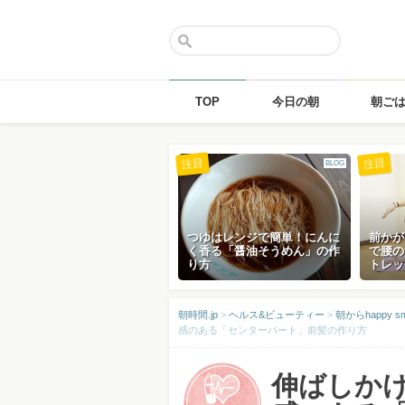
TOP
今日の朝
朝ご
Skip
注目
注目
BLOG
to
content
つゆはレンジで簡単！にんに
前かが
く香る「醤油そうめん」の作
で腰の
り方
トレッ
朝時間.jp
>
ヘルス&ビューティー
>
朝からhappy
感のある「センターパート」前髪の作り方
伸ばしか