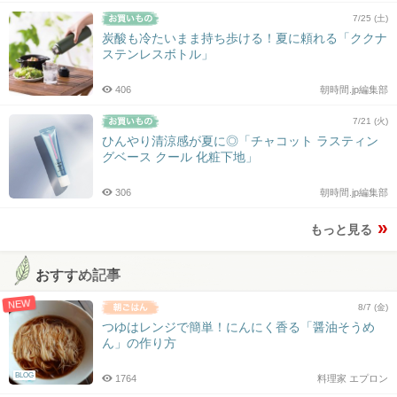
7/25 (土)
炭酸も冷たいまま持ち歩ける！夏に頼れる「ククナ
ステンレスボトル」
406
朝時間.jp編集部
7/21 (火)
ひんやり清涼感が夏に◎「チャコット ラスティン
グベース クール 化粧下地」
306
朝時間.jp編集部
もっと見る
おすすめ記事
NEW
8/7 (金)
つゆはレンジで簡単！にんにく香る「醤油そうめ
ん」の作り方
BLOG
1764
料理家 エプロン