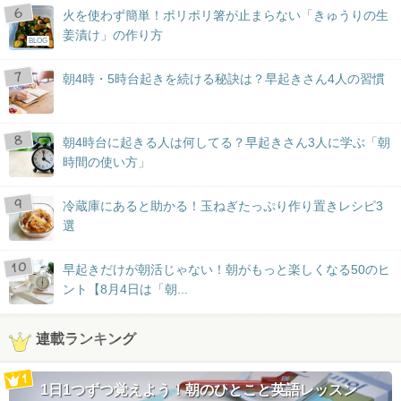
火を使わず簡単！ポリポリ箸が止まらない「きゅうりの生
姜漬け」の作り方
BLOG
朝4時・5時台起きを続ける秘訣は？早起きさん4人の習慣
朝4時台に起きる人は何してる？早起きさん3人に学ぶ「朝
時間の使い方」
冷蔵庫にあると助かる！玉ねぎたっぷり作り置きレシピ3
選
早起きだけが朝活じゃない！朝がもっと楽しくなる50のヒ
ント【8月4日は「朝...
連載ランキング
1日1つずつ覚えよう！朝のひとこと英語レッスン