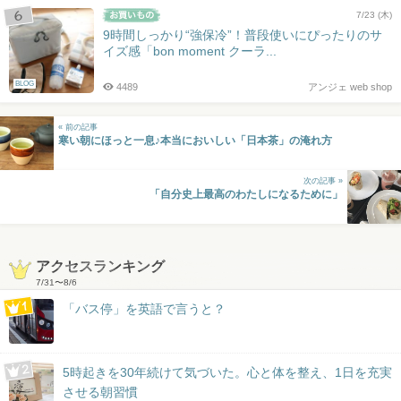
7/23 (木)
9時間しっかり“強保冷”！普段使いにぴったりのサ
イズ感「bon moment クーラ...
BLOG
4489
アンジェ web shop
« 前の記事
寒い朝にほっと一息♪本当においしい「日本茶」の淹れ方
次の記事 »
「自分史上最高のわたしになるために」
アクセスランキング
7/31
〜
8/6
「バス停」を英語で言うと？
5時起きを30年続けて気づいた。心と体を整え、1日を充実
させる朝習慣