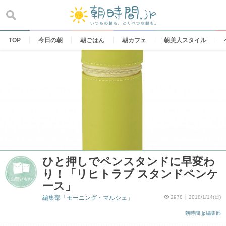
Skip
to
content
TOP
今日の朝
朝ごはん
朝カフェ
朝美人スタイル
ひと押しでペンスタンドに早変わ
り！「リヒトラブ スタンドペンケ
ース」
編集部「モーニング・マルシェ」
2978
2018/1/14(日)
朝時間.jp編集部