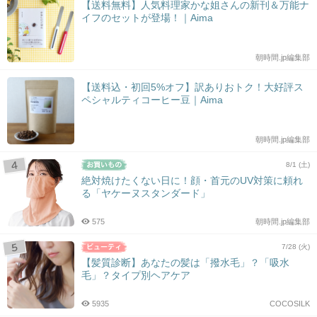
【送料無料】人気料理家かな姐さんの新刊＆万能ナ
イフのセットが登場！｜Aima
朝時間.jp編集部
【送料込・初回5%オフ】訳ありおトク！大好評ス
ペシャルティコーヒー豆｜Aima
朝時間.jp編集部
8/1 (土)
絶対焼けたくない日に！顔・首元のUV対策に頼れ
る「ヤケーヌスタンダード」
575
朝時間.jp編集部
7/28 (火)
【髪質診断】あなたの髪は「撥水毛」？「吸水
毛」？タイプ別ヘアケア
5935
COCOSILK