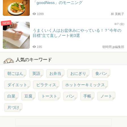
「goodNess」のモーニング
1099
林 美帆子
NEW
8/7 (金)
うまくいく人はお盆休みにやっている！？”今年の
目標”立て直しノート術3選
195
朝時間.jp編集部
人気のキーワード
朝ごはん
英語
お弁当
おにぎり
食パン
ダイエット
ピラティス
ホットケーキミックス
白菜
豆腐
トースト
パン
手帳
ノート
片づけ