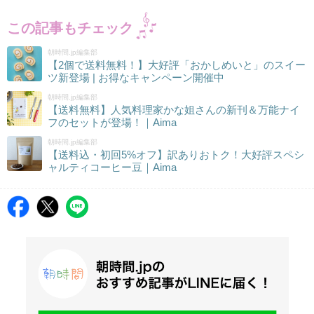
この記事もチェック
朝時間.jp編集部
【2個で送料無料！】大好評「おかしめいと」のスイー
ツ新登場 | お得なキャンペーン開催中
朝時間.jp編集部
【送料無料】人気料理家かな姐さんの新刊＆万能ナイ
フのセットが登場！｜Aima
朝時間.jp編集部
【送料込・初回5%オフ】訳ありおトク！大好評スペシ
ャルティコーヒー豆｜Aima