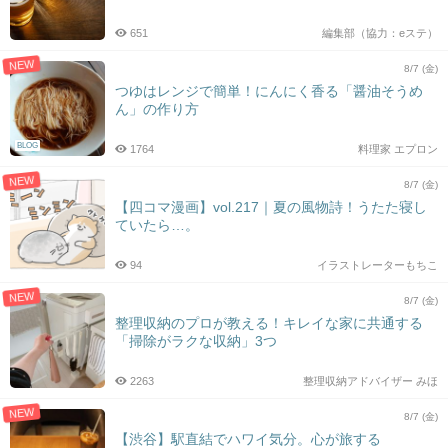
651
編集部（協力：eステ）
NEW
8/7 (金)
つゆはレンジで簡単！にんにく香る「醤油そうめ
ん」の作り方
BLOG
1764
料理家 エプロン
NEW
8/7 (金)
【四コマ漫画】vol.217｜夏の風物詩！うたた寝し
ていたら…。
94
イラストレーターもちこ
NEW
8/7 (金)
整理収納のプロが教える！キレイな家に共通する
「掃除がラクな収納」3つ
2263
整理収納アドバイザー みほ
NEW
8/7 (金)
【渋谷】駅直結でハワイ気分。心が旅する