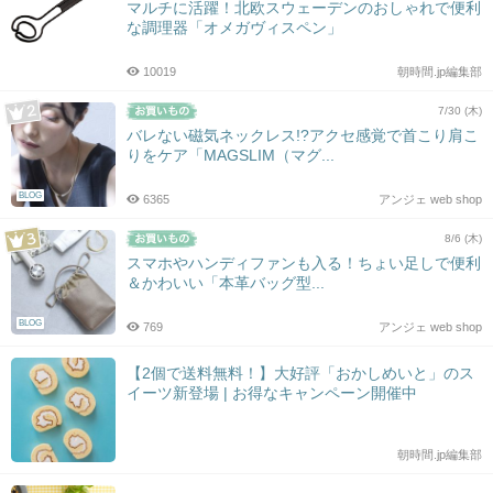
マルチに活躍！北欧スウェーデンのおしゃれで便利
な調理器「オメガヴィスペン」
10019
朝時間.jp編集部
7/30 (木)
バレない磁気ネックレス!?アクセ感覚で首こり肩こ
りをケア「MAGSLIM（マグ...
BLOG
6365
アンジェ web shop
8/6 (木)
スマホやハンディファンも入る！ちょい足しで便利
＆かわいい「本革バッグ型...
BLOG
769
アンジェ web shop
【2個で送料無料！】大好評「おかしめいと」のス
イーツ新登場 | お得なキャンペーン開催中
朝時間.jp編集部