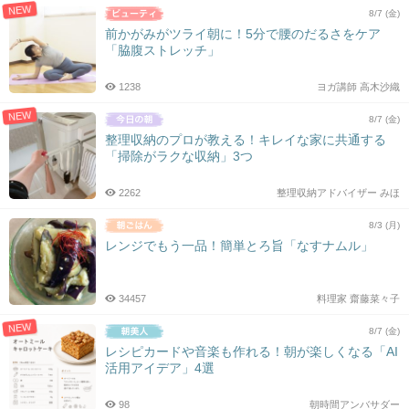
NEW
8/7 (金)
前かがみがツライ朝に！5分で腰のだるさをケア
「脇腹ストレッチ」
1238
ヨガ講師 高木沙織
NEW
8/7 (金)
整理収納のプロが教える！キレイな家に共通する
「掃除がラクな収納」3つ
2262
整理収納アドバイザー みほ
8/3 (月)
レンジでもう一品！簡単とろ旨「なすナムル」
34457
料理家 齋藤菜々子
NEW
8/7 (金)
レシピカードや音楽も作れる！朝が楽しくなる「AI
活用アイデア」4選
98
朝時間アンバサダー