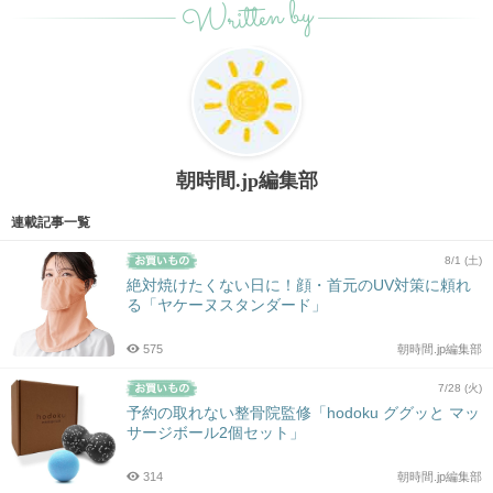
Written by
朝時間.jp編集部
連載記事一覧
8/1 (土)
絶対焼けたくない日に！顔・首元のUV対策に頼れ
る「ヤケーヌスタンダード」
575
朝時間.jp編集部
7/28 (火)
予約の取れない整骨院監修「hodoku ググッと マッ
サージボール2個セット」
314
朝時間.jp編集部