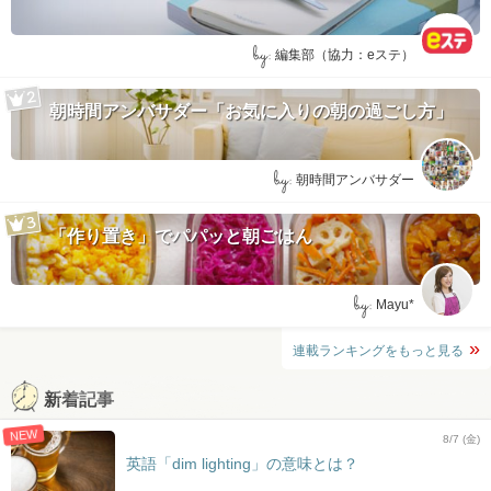
by:
編集部（協力：eステ）
朝時間アンバサダー「お気に入りの朝の過ごし方」
by:
朝時間アンバサダー
「作り置き」でパパッと朝ごはん
by:
Mayu*
連載ランキングをもっと見る
新着記事
NEW
8/7 (金)
英語「dim lighting」の意味とは？