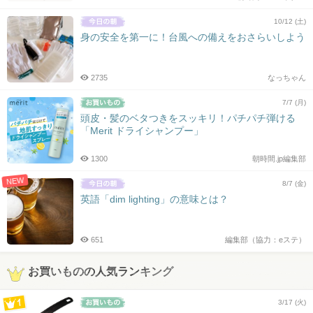
10/12 (土)
身の安全を第一に！台風への備えをおさらいしよう
2735
なっちゃん
7/7 (月)
頭皮・髪のベタつきをスッキリ！パチパチ弾ける
「Merit ドライシャンプー」
1300
朝時間.jp編集部
NEW
8/7 (金)
英語「dim lighting」の意味とは？
651
編集部（協力：eステ）
お買いものの人気ランキング
3/17 (火)