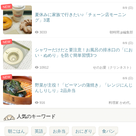
NEW
8/9 (日)
夏休みに家族で行きたい♪「チェーン店モーニン
グ」3選
3033
朝時間.jp編集部
NEW
8/9 (日)
シャワーだけだと要注意！お風呂の排水口の「にお
い・ぬめり」を防ぐ簡単習慣3つ
10912
せのお愛（クリンネスト）
NEW
8/9 (日)
野菜が主役！「ピーマンの蒲焼き」「レンジにんじ
んしりしり」2品弁当
916
料理家 かめ代。
人気のキーワード
朝ごはん
英語
お弁当
おにぎり
食パン