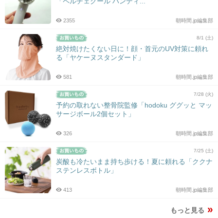
「ペルチェクール ハンディ...
2355
朝時間.jp編集部
8/1 (土)
絶対焼けたくない日に！顔・首元のUV対策に頼れ
る「ヤケーヌスタンダード」
581
朝時間.jp編集部
7/28 (火)
予約の取れない整骨院監修「hodoku ググッと マッ
サージボール2個セット」
326
朝時間.jp編集部
7/25 (土)
炭酸も冷たいまま持ち歩ける！夏に頼れる「ククナ
ステンレスボトル」
413
朝時間.jp編集部
もっと見る