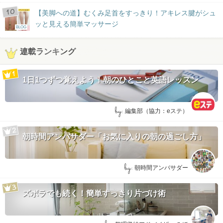
【美脚への道】むくみ足首をすっきり！アキレス腱がシュ
ッと見える簡単マッサージ
BLOG
連載ランキング
1日1つずつ覚えよう！朝のひとこと英語レッスン
by:
編集部（協力：eステ）
朝時間アンバサダー「お気に入りの朝の過ごし方」
by:
朝時間アンバサダー
ズボラでも続く！簡単すっきり片づけ術