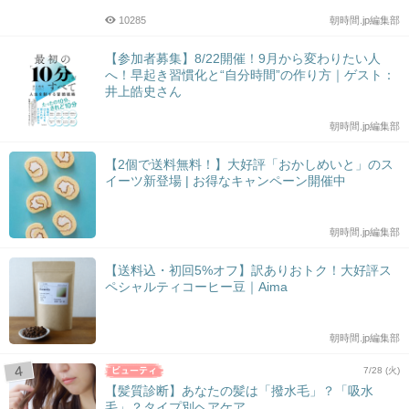
10285
朝時間.jp編集部
【参加者募集】8/22開催！9月から変わりたい人
へ！早起き習慣化と“自分時間”の作り方｜ゲスト：
井上皓史さん
朝時間.jp編集部
【2個で送料無料！】大好評「おかしめいと」のス
イーツ新登場 | お得なキャンペーン開催中
朝時間.jp編集部
【送料込・初回5%オフ】訳ありおトク！大好評ス
ペシャルティコーヒー豆｜Aima
朝時間.jp編集部
7/28 (火)
【髪質診断】あなたの髪は「撥水毛」？「吸水
毛」？タイプ別ヘアケア