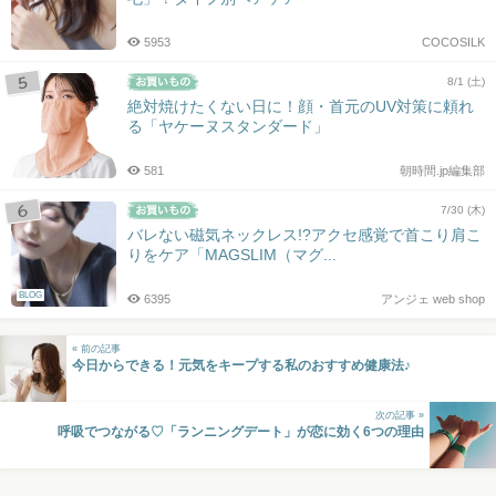
5953
COCOSILK
8/1 (土)
絶対焼けたくない日に！顔・首元のUV対策に頼れ
る「ヤケーヌスタンダード」
581
朝時間.jp編集部
7/30 (木)
バレない磁気ネックレス!?アクセ感覚で首こり肩こ
りをケア「MAGSLIM（マグ...
BLOG
6395
アンジェ web shop
« 前の記事
今日からできる！元気をキープする私のおすすめ健康法♪
次の記事 »
呼吸でつながる♡「ランニングデート」が恋に効く6つの理由