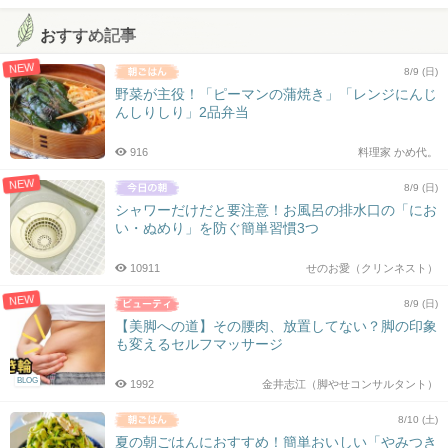
おすすめ記事
NEW
8/9 (日)
野菜が主役！「ピーマンの蒲焼き」「レンジにんじ
んしりしり」2品弁当
916
料理家 かめ代。
NEW
8/9 (日)
シャワーだけだと要注意！お風呂の排水口の「にお
い・ぬめり」を防ぐ簡単習慣3つ
10911
せのお愛（クリンネスト）
NEW
8/9 (日)
【美脚への道】その腰肉、放置してない？脚の印象
も変えるセルフマッサージ
BLOG
1992
金井志江（脚やせコンサルタント）
8/10 (土)
夏の朝ごはんにおすすめ！簡単おいしい「やみつき