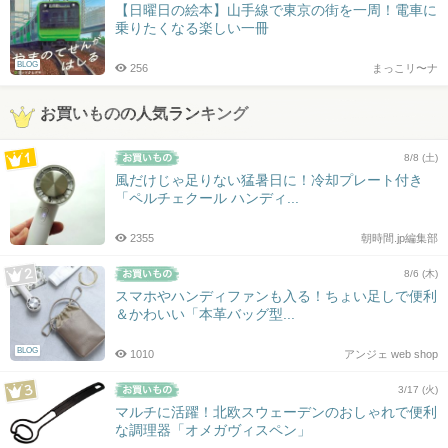
【日曜日の絵本】山手線で東京の街を一周！電車に
乗りたくなる楽しい一冊
BLOG
256
まっこリ〜ナ
お買いものの人気ランキング
8/8 (土)
風だけじゃ足りない猛暑日に！冷却プレート付き
「ペルチェクール ハンディ...
2355
朝時間.jp編集部
8/6 (木)
スマホやハンディファンも入る！ちょい足しで便利
＆かわいい「本革バッグ型...
BLOG
1010
アンジェ web shop
3/17 (火)
マルチに活躍！北欧スウェーデンのおしゃれで便利
な調理器「オメガヴィスペン」