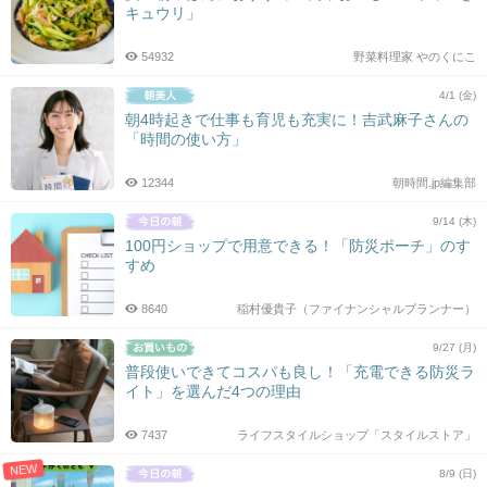
キュウリ」
54932
野菜料理家 やのくにこ
4/1 (金)
朝4時起きで仕事も育児も充実に！吉武麻子さんの
「時間の使い方」
12344
朝時間.jp編集部
9/14 (木)
100円ショップで用意できる！「防災ポーチ」のす
すめ
8640
稲村優貴子（ファイナンシャルプランナー）
9/27 (月)
普段使いできてコスパも良し！「充電できる防災ラ
イト」を選んだ4つの理由
7437
ライフスタイルショップ「スタイルストア」
NEW
8/9 (日)