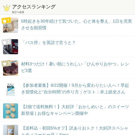
アクセスランキング
8/2
〜
8/8
5時起きを30年続けて気づいた。心と体を整え、1日を充実
させる朝習慣
「バス停」を英語で言うと？
材料3つだけ！暑い朝にうれしい「ひんやりおやつ」レシ
ピ3選
【参加者募集】8/22開催！9月から変わりたい人へ！早起
き習慣化と“自分時間”の作り方｜ゲスト：井上皓史さん
【2個で送料無料！】大好評「おかしめいと」のスイーツ
新登場 | お得なキャンペーン開催中
【送料込・初回5%オフ】訳ありおトク！大好評スペシャ
ルティコーヒー豆｜Aima