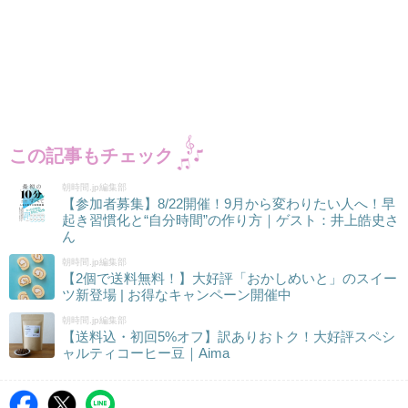
この記事もチェック
朝時間.jp編集部
【参加者募集】8/22開催！9月から変わりたい人へ！早
起き習慣化と“自分時間”の作り方｜ゲスト：井上皓史さ
ん
朝時間.jp編集部
【2個で送料無料！】大好評「おかしめいと」のスイー
ツ新登場 | お得なキャンペーン開催中
朝時間.jp編集部
【送料込・初回5%オフ】訳ありおトク！大好評スペシ
ャルティコーヒー豆｜Aima