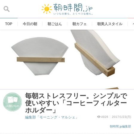
Skip
to
content
TOP
今日の朝
朝ごはん
朝カフェ
朝美人スタイル
毎朝ストレスフリー。シンプルで
使いやすい「コーヒーフィルター
ホルダー」
編集部「モーニング・マルシェ」
4926
2017/1/23(月)
朝時間.jp編集部