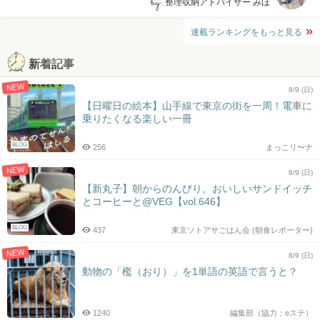
by:
整理収納アドバイザー みほ
連載ランキングをもっと見る
新着記事
NEW
8/9 (日)
【日曜日の絵本】山手線で東京の街を一周！電車に
乗りたくなる楽しい一冊
BLOG
256
まっこリ〜ナ
NEW
8/9 (日)
【新丸子】朝からのんびり。おいしいサンドイッチ
とコーヒーと@VEG【vol.646】
BLOG
437
東京ソトアサごはん会 (朝食レポーター)
NEW
8/9 (日)
動物の「檻（おり）」を1単語の英語で言うと？
1240
編集部（協力：eステ）