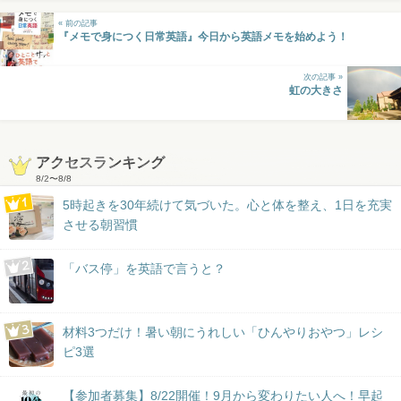
« 前の記事
『メモで身につく日常英語』今日から英語メモを始めよう！
次の記事 »
虹の大きさ
アクセスランキング
8/2
〜
8/8
5時起きを30年続けて気づいた。心と体を整え、1日を充実
させる朝習慣
「バス停」を英語で言うと？
材料3つだけ！暑い朝にうれしい「ひんやりおやつ」レシ
ピ3選
【参加者募集】8/22開催！9月から変わりたい人へ！早起