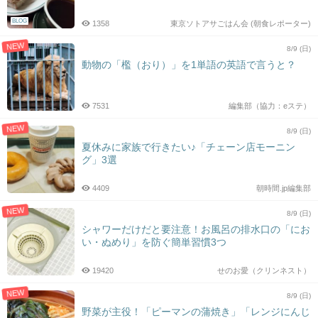
BLOG
1358
東京ソトアサごはん会 (朝食レポーター)
NEW
8/9 (日)
動物の「檻（おり）」を1単語の英語で言うと？
7531
編集部（協力：eステ）
NEW
8/9 (日)
夏休みに家族で行きたい♪「チェーン店モーニン
グ」3選
4409
朝時間.jp編集部
NEW
8/9 (日)
シャワーだけだと要注意！お風呂の排水口の「にお
い・ぬめり」を防ぐ簡単習慣3つ
19420
せのお愛（クリンネスト）
NEW
8/9 (日)
野菜が主役！「ピーマンの蒲焼き」「レンジにんじ