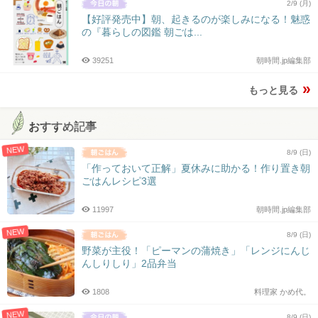
2/9 (月)
【好評発売中】朝、起きるのが楽しみになる！魅惑
の『暮らしの図鑑 朝ごは...
39251
朝時間.jp編集部
もっと見る
おすすめ記事
NEW
8/9 (日)
「作っておいて正解」夏休みに助かる！作り置き朝
ごはんレシピ3選
11997
朝時間.jp編集部
NEW
8/9 (日)
野菜が主役！「ピーマンの蒲焼き」「レンジにんじ
んしりしり」2品弁当
1808
料理家 かめ代。
NEW
8/9 (日)