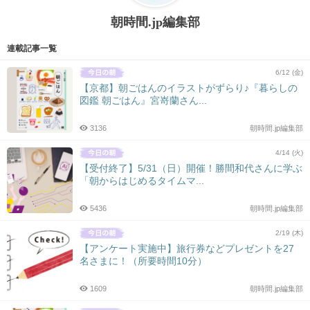
朝時間.jp編集部
連載記事一覧
6/12 (金)
【京都】朝ごはんのイラストがずらり♪『暮らしの
図鑑 朝ごはん』宮嵜蘭さん...
3136
朝時間.jp編集部
4/14 (火)
【受付終了】5/31（日）開催！勝間和代さんに学ぶ
「朝からはじめるタイムマ...
5436
朝時間.jp編集部
2/19 (木)
【アンケート実施中】旅行券などプレゼントを27
名さまに！（所要時間10分）
1609
朝時間.jp編集部