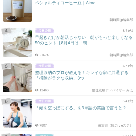
ペシャルティコーヒー豆｜Aima
朝時間.jp編集部
8/4 (火)
早起きだけが朝活じゃない！朝がもっと楽しくなる
50のヒント【8月4日は「朝...
21674
朝時間.jp編集部
8/7 (金)
整理収納のプロが教える！キレイな家に共通する
「掃除がラクな収納」3つ
12466
整理収納アドバイザー みほ
8/4 (火)
「頭を空っぽにする」を3単語の英語で言うと？
7807
編集部（協力：eステ）