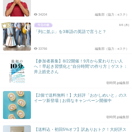
34204
編集部（協力：eステ）
8/6 (木)
「列に並ぶ」を3単語の英語で言うと？
33766
編集部（協力：eステ）
【参加者募集】8/22開催！9月から変わりたい人
へ！早起き習慣化と“自分時間”の作り方｜ゲスト：
井上皓史さん
朝時間.jp編集部
【2個で送料無料！】大好評「おかしめいと」のス
イーツ新登場 | お得なキャンペーン開催中
朝時間.jp編集部
【送料込・初回5%オフ】訳ありおトク！大好評ス