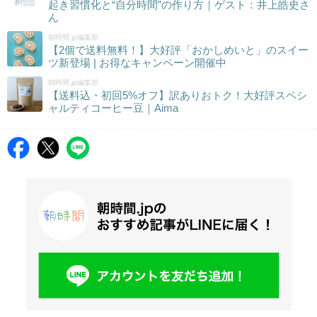
起き習慣化と“自分時間”の作り方｜ゲスト：井上皓史さ
ん
朝時間.jp編集部
【2個で送料無料！】大好評「おかしめいと」のスイー
ツ新登場 | お得なキャンペーン開催中
朝時間.jp編集部
【送料込・初回5%オフ】訳ありおトク！大好評スペシ
ャルティコーヒー豆｜Aima