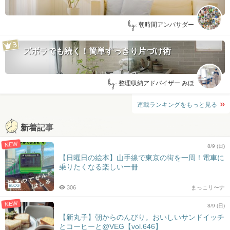
by:
朝時間アンバサダー
ズボラでも続く！簡単すっきり片づけ術
by:
整理収納アドバイザー みほ
連載ランキングをもっと見る
新着記事
NEW
8/9 (日)
【日曜日の絵本】山手線で東京の街を一周！電車に
乗りたくなる楽しい一冊
BLOG
306
まっこリ〜ナ
NEW
8/9 (日)
【新丸子】朝からのんびり。おいしいサンドイッチ
とコーヒーと@VEG【vol.646】