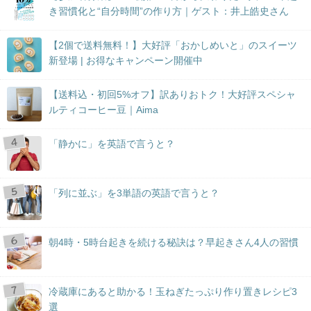
き習慣化と“自分時間”の作り方｜ゲスト：井上皓史さん
【2個で送料無料！】大好評「おかしめいと」のスイーツ
新登場 | お得なキャンペーン開催中
【送料込・初回5%オフ】訳ありおトク！大好評スペシャ
ルティコーヒー豆｜Aima
「静かに」を英語で言うと？
「列に並ぶ」を3単語の英語で言うと？
朝4時・5時台起きを続ける秘訣は？早起きさん4人の習慣
冷蔵庫にあると助かる！玉ねぎたっぷり作り置きレシピ3
選