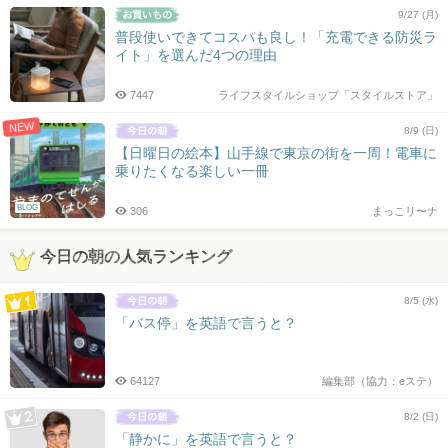
9/27 (月)
普段使いできてコスパも良し！「充電できる防災ラ
イト」を選んだ4つの理由
7447
ライフスタイルショップ「スタイルストア」
NEW
8/9 (日)
【日曜日の絵本】山手線で東京の街を一周！電車に
乗りたくなる楽しい一冊
BLOG
306
まっこリ〜ナ
今日の朝の人気ランキング
8/5 (水)
「バス停」を英語で言うと？
64127
編集部（協力：eステ）
8/2 (日)
「静かに」を英語で言うと？