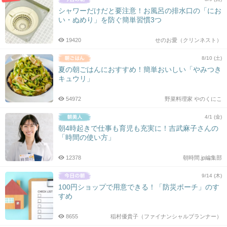
シャワーだけだと要注意！お風呂の排水口の「にお
い・ぬめり」を防ぐ簡単習慣3つ
19420
せのお愛（クリンネスト）
8/10 (土)
夏の朝ごはんにおすすめ！簡単おいしい「やみつき
キュウリ」
54972
野菜料理家 やのくにこ
4/1 (金)
朝4時起きで仕事も育児も充実に！吉武麻子さんの
「時間の使い方」
12378
朝時間.jp編集部
9/14 (木)
100円ショップで用意できる！「防災ポーチ」のす
すめ
8655
稲村優貴子（ファイナンシャルプランナー）