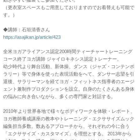
（更衣室スペースもご用意しておりますのでお着替えも可能で
す。）
◆講師：石垣清香さん
https://asajikan.jp/article/423
全米ヨガアライアンス認定200時間ティーチャートレーニング
コース終了ヨガ講師 ジャイロキネシス認定トレーナー。
幼少時代より舞台活動、新体操、ダンス（ジャズ・コンテンポ
ラリー）等で身体を使った表現活動をへて、ダンサー志望を引
退後、サラリーマンを経てヨガ・フィットネス指導者のエージ
ェント兼制作プロダクションを設立。自身のたくさんある身体
の悩みに向き合いながら、多くの専門家と対話する。
2010年より世界各地で様々なボディワークを体験・レポート、
ヨガ教師養成講座の教本やトレーニング・エクササイズムック
編集担当多数。数あるアプローチから、それぞれの今に合う
「エクササイズ・カスタマイズ」を理想とする。 2013年から