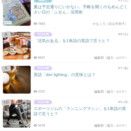
8/1 (土)
夏は予定通りにいかない。手帳を開くのもめんどく
さい日の「ふせん」活用術
BLOG
7893
かなころ（石山可奈子）
8/8 (土)
「活気がある」を1単語の英語で言うと？
8937
編集部（協力：eステ）
8/7 (金)
英語「dim lighting」の意味とは？
4797
編集部（協力：eステ）
8/3 (月)
スポーツジムの「ランニングマシン」を1単語の英
語で言うと？
3478
編集部（協力：eステ）