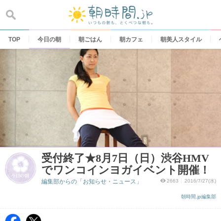
Skip
to
content
TOP
今日の朝
朝ごはん
朝カフェ
朝美人スタイル
受付終了★8月7日（日）渋谷HMV
でワンコインヨガイベント開催！
編集部からの「お知らせ・ニュース」
2663
2016/7/27(水)
朝時間.jp編集部