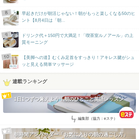
早起きだけが朝活じゃない！朝がもっと楽しくなる50のヒ
ント【8月4日は「朝...
ドリンク代＋150円で大満足！「喫茶室ルノアール」の上
質モーニング
【美脚への道】むくみ足首をすっきり！アキレス腱がシュ
ッと見える簡単マッサージ
BLOG
連載ランキング
1日1つずつ覚えよう！朝のひとこと英語レッスン
by:
編集部（協力：eステ）
朝時間アンバサダー「お気に入りの朝の過ごし方」