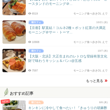
ースタンドのモーニング＠...
6519
モーニング食べ歩きOL えで
10/21 (水)
【京都】駅直結！コルネ2種＋ポット紅茶の大満足
モーニング＠サー・トーマ...
10908
モーニング食べ歩きOL えで
10/7 (水)
【大阪・北浜】大正生まれのレトロな登録有形文化
財で味わうキッシュ＆パン♪@五感
7597
モーニング食べ歩きOL えで
もっと見る
おすすめ記事
NEW
8/6 (木)
キンキンに冷やして食べたい！『きゅうりの胡麻酢