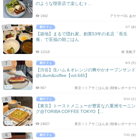
のような喫茶店で楽しむト...
1942
アラサーOL あや
2/7 (金)
【築地】まるで隠れ家。創業53年の名店「長生
庵」で至福の朝ごはん
12218
林 美帆子
8/3 (月)
【渋谷】生ハム＆オレンジの爽やかオープンサンド
@Lilium&coffee【vol.645】
BLOG
967
東京ソトアサごはん会 (朝食レポーター)
3/14 (土)
【東京】トーストメニューが豊富な八重洲モーニン
グ@TORIBA COFFEE TOKYO【...
BLOG
24827
東京ソトアサごはん会 (朝食レポーター)
7/22 (水)