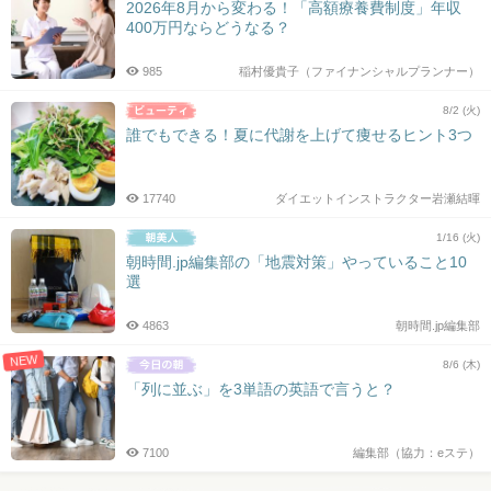
2026年8月から変わる！「高額療養費制度」年収
400万円ならどうなる？
985
稲村優貴子（ファイナンシャルプランナー）
8/2 (火)
誰でもできる！夏に代謝を上げて痩せるヒント3つ
17740
ダイエットインストラクター岩瀬結暉
1/16 (火)
朝時間.jp編集部の「地震対策」やっていること10
選
4863
朝時間.jp編集部
NEW
8/6 (木)
「列に並ぶ」を3単語の英語で言うと？
7100
編集部（協力：eステ）