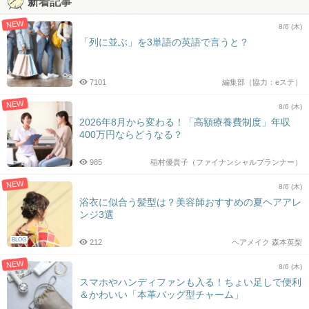
新着記事
NEW
8/6 (木)
「列に並ぶ」を3単語の英語で言うと？
7101
編集部（協力：eステ）
NEW
8/6 (木)
2026年8月から変わる！「高額療養費制度」年収
400万円ならどうなる？
985
稲村優貴子（ファイナンシャルプランナー）
NEW
8/6 (木)
浴衣に似合う髪型は？美容師おすすめの夏ヘアアレ
ンジ3選
BLOG
212
ヘアメイク 森本英梨
NEW
8/6 (木)
スマホやハンディファンも入る！ちょい足しで便利
＆かわいい「本革バッグ型チャーム」