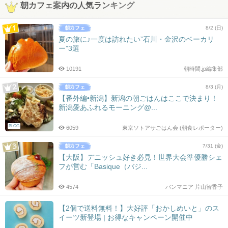
朝カフェ案内の人気ランキング
8/2 (日)
夏の旅に♪一度は訪れたい”石川・金沢のベーカリ
ー”3選
10191
朝時間.jp編集部
8/3 (月)
【番外編•新潟】新潟の朝ごはんはここで決まり！
新潟愛あふれるモーニング@...
BLOG
6059
東京ソトアサごはん会 (朝食レポーター)
7/31 (金)
【大阪】デニッシュ好き必見！世界大会準優勝シェ
フが営む「Basique（バジ...
4574
パンマニア 片山智香子
【2個で送料無料！】大好評「おかしめいと」のス
イーツ新登場 | お得なキャンペーン開催中