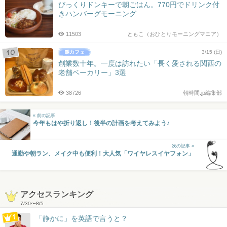
びっくりドンキーで朝ごはん。770円でドリンク付
きハンバーグモーニング
11503
ともこ（おひとりモーニングマニア）
3/15 (日)
創業数十年。一度は訪れたい「長く愛される関西の
老舗ベーカリー」3選
38726
朝時間.jp編集部
« 前の記事
今年もはや折り返し！後半の計画を考えてみよう♪
次の記事 »
通勤や朝ラン、メイク中も便利！大人気「ワイヤレスイヤフォン」
アクセスランキング
7/30
〜
8/5
「静かに」を英語で言うと？