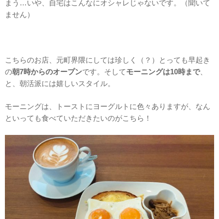
まう…いや、自宅はこんなにオシャレじゃないです。（聞いて
ません）
こちらのお店、元町界隈にしては珍しく（？）とっても早起き
の
朝7時からのオープン
です。そして
モーニングは10時まで
、
と、朝活派には嬉しいスタイル。
モーニングは、トーストにヨーグルトに色々ありますが、なん
といっても食べていただきたいのがこちら！