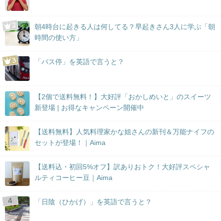
朝4時台に起きる人は何してる？早起きさん3人に学ぶ「朝
時間の使い方」
「バス停」を英語で言うと？
【2個で送料無料！】大好評「おかしめいと」のスイーツ
新登場 | お得なキャンペーン開催中
【送料無料】人気料理家かな姐さんの新刊＆万能ナイフの
セットが登場！｜Aima
【送料込・初回5%オフ】訳ありおトク！大好評スペシャ
ルティコーヒー豆｜Aima
「日陰（ひかげ）」を英語で言うと？