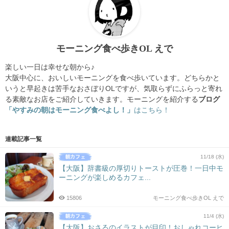
モーニング食べ歩きOL えで
楽しい一日は幸せな朝から♪
大阪中心に、おいしいモーニングを食べ歩いています。どちらかと
いうと早起きは苦手なおさぼりOLですが、気取らずにふらっと寄れ
る素敵なお店をご紹介していきます。モーニングを紹介する
ブログ
「
やすみの朝はモーニング食べよし！」
はこちら！
連載記事一覧
11/18 (水)
【大阪】辞書級の厚切りトーストが圧巻！一日中モ
ーニングが楽しめるカフェ...
15806
モーニング食べ歩きOL えで
11/4 (水)
【大阪】おさるのイラストが目印！おしゃれコーヒ