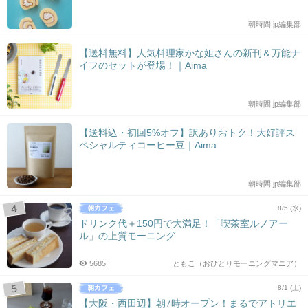
朝時間.jp編集部
【送料無料】人気料理家かな姐さんの新刊＆万能ナ
イフのセットが登場！｜Aima
朝時間.jp編集部
【送料込・初回5%オフ】訳ありおトク！大好評ス
ペシャルティコーヒー豆｜Aima
朝時間.jp編集部
8/5 (水)
ドリンク代＋150円で大満足！「喫茶室ルノアー
ル」の上質モーニング
5685
ともこ（おひとりモーニングマニア）
8/1 (土)
【大阪・西田辺】朝7時オープン！まるでアトリエ