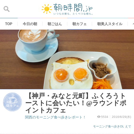
Skip
to
content
TOP
今日の朝
朝ごはん
朝カフェ
朝美人スタイル
【神戸・みなと元町】ふくろうト
ーストに会いたい！@ラウンドポ
イントカフェ
関西のモーニング食べ歩きレポート！
5534
2016/6/29(水)
モーニング食べ歩きOL えで