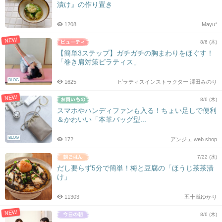
漬け』の作り置き
1208
Mayu*
NEW
8/6 (木)
【簡単3ステップ】ガチガチの胸まわりをほぐす！
「巻き肩対策ピラティス」
BLOG
1625
ピラティスインストラクター 澤田みのり
NEW
8/6 (木)
スマホやハンディファンも入る！ちょい足しで便利
＆かわいい「本革バッグ型...
BLOG
172
アンジェ web shop
7/22 (水)
だし要らず5分で簡単！梅と豆腐の「ほうじ茶茶漬
け」
11303
五十嵐ゆかり
NEW
8/6 (木)