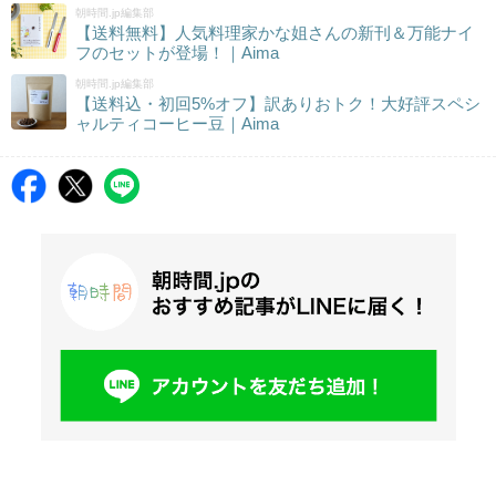
朝時間.jp編集部
【送料無料】人気料理家かな姐さんの新刊＆万能ナイ
フのセットが登場！｜Aima
朝時間.jp編集部
【送料込・初回5%オフ】訳ありおトク！大好評スペシ
ャルティコーヒー豆｜Aima