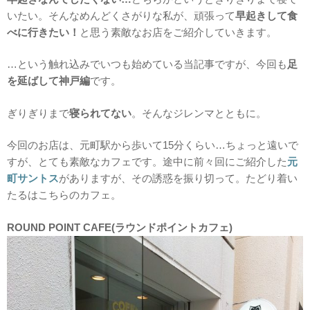
いたい。そんなめんどくさがりな私が、頑張って
早起きして食
べに行きたい！
と思う素敵なお店をご紹介していきます。
…という触れ込みでいつも始めている当記事ですが、今回も
足
を延ばして神戸編
です。
ぎりぎりまで
寝られてない
。そんなジレンマとともに。
今回のお店は、元町駅から歩いて15分くらい…ちょっと遠いで
すが、とても素敵なカフェです。途中に前々回にご紹介した
元
町サントス
がありますが、その誘惑を振り切って。たどり着い
たるはこちらのカフェ。
ROUND POINT CAFE(ラウンドポイントカフェ)