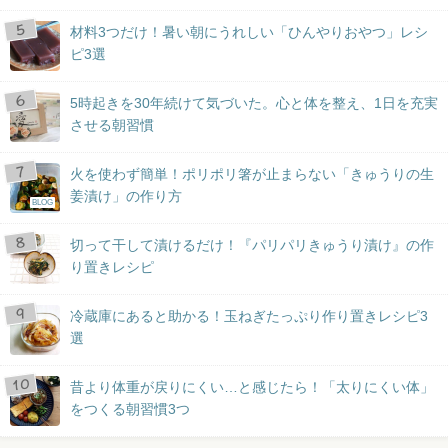
材料3つだけ！暑い朝にうれしい「ひんやりおやつ」レシ
ピ3選
5時起きを30年続けて気づいた。心と体を整え、1日を充実
させる朝習慣
火を使わず簡単！ポリポリ箸が止まらない「きゅうりの生
姜漬け」の作り方
BLOG
切って干して漬けるだけ！『パリパリきゅうり漬け』の作
り置きレシピ
冷蔵庫にあると助かる！玉ねぎたっぷり作り置きレシピ3
選
昔より体重が戻りにくい…と感じたら！「太りにくい体」
をつくる朝習慣3つ