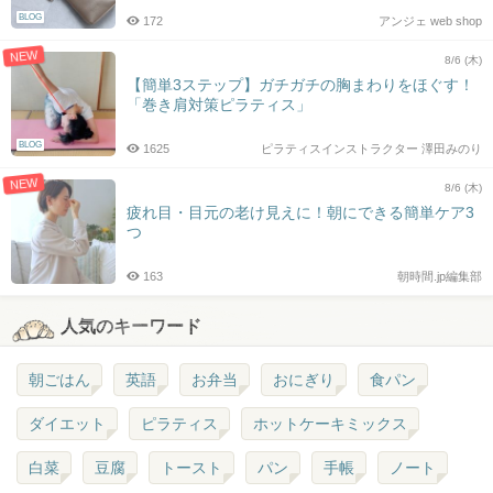
BLOG
172
アンジェ web shop
NEW
8/6 (木)
【簡単3ステップ】ガチガチの胸まわりをほぐす！
「巻き肩対策ピラティス」
BLOG
1625
ピラティスインストラクター 澤田みのり
NEW
8/6 (木)
疲れ目・目元の老け見えに！朝にできる簡単ケア3
つ
163
朝時間.jp編集部
人気のキーワード
朝ごはん
英語
お弁当
おにぎり
食パン
ダイエット
ピラティス
ホットケーキミックス
白菜
豆腐
トースト
パン
手帳
ノート