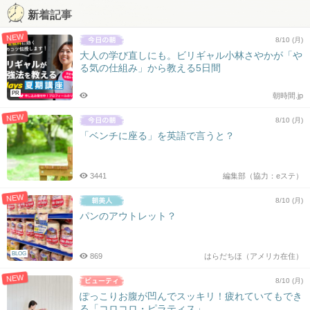
新着記事
NEW
8/10 (月)
大人の学び直しにも。ビリギャル小林さやかが「や
る気の仕組み」から教える5日間
PR
朝時間.jp
NEW
8/10 (月)
「ベンチに座る」を英語で言うと？
3441
編集部（協力：eステ）
NEW
8/10 (月)
パンのアウトレット？
BLOG
869
はらだちほ（アメリカ在住）
NEW
8/10 (月)
ぽっこりお腹が凹んでスッキリ！疲れていてもでき
る「コロコロ・ピラティス」