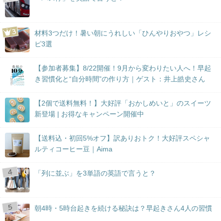
材料3つだけ！暑い朝にうれしい「ひんやりおやつ」レシ
ピ3選
【参加者募集】8/22開催！9月から変わりたい人へ！早起
き習慣化と“自分時間”の作り方｜ゲスト：井上皓史さん
【2個で送料無料！】大好評「おかしめいと」のスイーツ
新登場 | お得なキャンペーン開催中
【送料込・初回5%オフ】訳ありおトク！大好評スペシャ
ルティコーヒー豆｜Aima
「列に並ぶ」を3単語の英語で言うと？
朝4時・5時台起きを続ける秘訣は？早起きさん4人の習慣