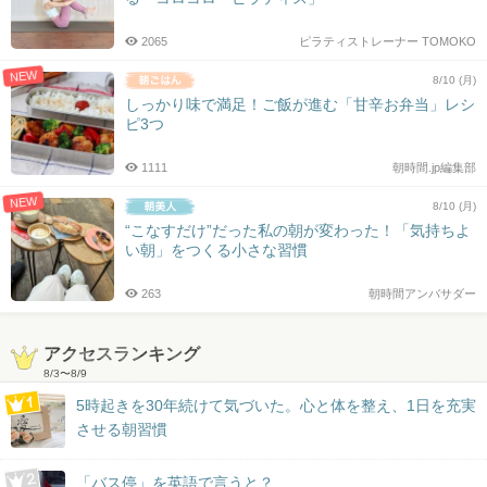
2065
ピラティストレーナー TOMOKO
NEW
8/10 (月)
しっかり味で満足！ご飯が進む「甘辛お弁当」レシ
ピ3つ
1111
朝時間.jp編集部
NEW
8/10 (月)
“こなすだけ”だった私の朝が変わった！「気持ちよ
い朝」をつくる小さな習慣
263
朝時間アンバサダー
アクセスランキング
8/3
〜
8/9
5時起きを30年続けて気づいた。心と体を整え、1日を充実
させる朝習慣
「バス停」を英語で言うと？