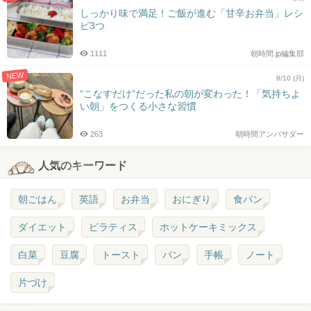
しっかり味で満足！ご飯が進む「甘辛お弁当」レシ
ピ3つ
1111
朝時間.jp編集部
NEW
8/10 (月)
“こなすだけ”だった私の朝が変わった！「気持ちよ
い朝」をつくる小さな習慣
263
朝時間アンバサダー
人気のキーワード
朝ごはん
英語
お弁当
おにぎり
食パン
ダイエット
ピラティス
ホットケーキミックス
白菜
豆腐
トースト
パン
手帳
ノート
片づけ