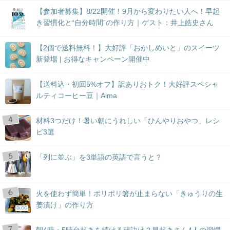
【参加者募集】8/22開催！9月から変わりたい人へ！早起
き習慣化と“自分時間”の作り方｜ゲスト：井上皓史さん
【2個で送料無料！】大好評「おかしめいと」のスイーツ
新登場 | お得なキャンペーン開催中
【送料込・初回5%オフ】訳ありおトク！大好評スペシャ
ルティコーヒー豆｜Aima
材料3つだけ！暑い朝にうれしい「ひんやりおやつ」レシ
ピ3選
「列に並ぶ」を3単語の英語で言うと？
火を使わず簡単！ポリポリ箸が止まらない「きゅうりの生
姜漬け」の作り方
BLOG
朝4時・5時台起きを続ける秘訣は？早起きさん4人の習慣