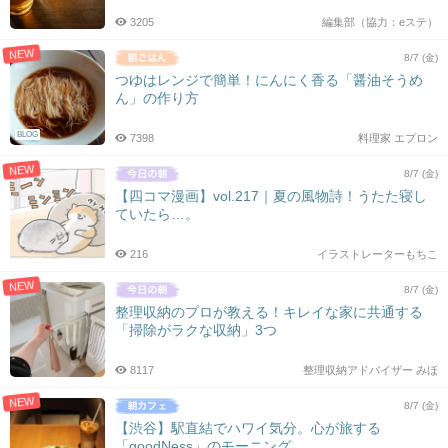
3205
編集部（協力：eステ）
NEW
8/7 (金)
つゆはレンジで簡単！にんにく香る「醤油そうめ
ん」の作り方
BLOG
7398
料理家 エプロン
NEW
8/7 (金)
【四コマ漫画】vol.217｜夏の風物詩！うたた寝し
ていたら…。
216
イラストレーターもちこ
NEW
8/7 (金)
整理収納のプロが教える！キレイな家に共通する
「掃除がラクな収納」3つ
8117
整理収納アドバイザー みほ
NEW
8/7 (金)
【渋谷】駅直結でハワイ気分。心が旅する
「goodNess」のモーニング