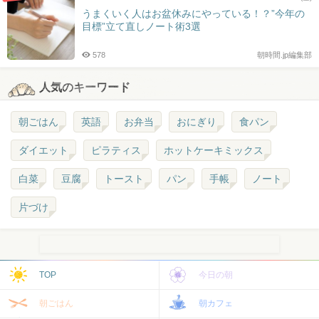
うまくいく人はお盆休みにやっている！？”今年の
目標”立て直しノート術3選
578
朝時間.jp編集部
人気のキーワード
朝ごはん
英語
お弁当
おにぎり
食パン
ダイエット
ピラティス
ホットケーキミックス
白菜
豆腐
トースト
パン
手帳
ノート
片づけ
TOP
今日の朝
朝ごはん
朝カフェ