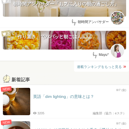
朝時間アンバサダー「お気に入りの朝の過ごし方」
by:
朝時間アンバサダー
「作り置き」でパパッと朝ごはん
by:
Mayu*
連載ランキングをもっと見る
新着記事
NEW
8/7 (金)
英語「dim lighting」の意味とは？
3205
編集部（協力：eステ）
NEW
8/7 (金)