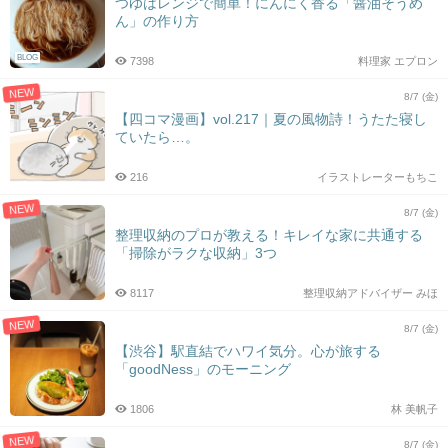
つゆはレンジで簡単！にんにく香る「醤油そうめ
ん」の作り方
BLOG
7398
料理家 エプロン
NEW
8/7 (金)
【四コマ漫画】vol.217｜夏の風物詩！うたた寝し
ていたら…。
216
イラストレーターもちこ
NEW
8/7 (金)
整理収納のプロが教える！キレイな家に共通する
「掃除がラクな収納」3つ
8117
整理収納アドバイザー みほ
NEW
8/7 (金)
【渋谷】駅直結でハワイ気分。心が旅する
「goodNess」のモーニング
1806
林 美帆子
NEW
8/7 (金)