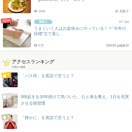
1806
林 美帆子
NEW
8/7 (金)
うまくいく人はお盆休みにやっている！？”今年の
目標”立て直し...
578
朝時間.jp編集部
アクセスランキング
7/31
〜
8/6
「バス停」を英語で言うと？
5時起きを30年続けて気づいた。心と体を整え、1日を充実
させる朝習慣
「静かに」を英語で言うと？