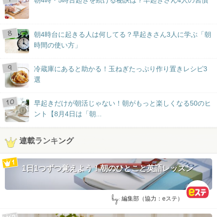
朝4時台に起きる人は何してる？早起きさん3人に学ぶ「朝
時間の使い方」
冷蔵庫にあると助かる！玉ねぎたっぷり作り置きレシピ3
選
早起きだけが朝活じゃない！朝がもっと楽しくなる50のヒ
ント【8月4日は「朝...
連載ランキング
1日1つずつ覚えよう！朝のひとこと英語レッスン
by:
編集部（協力：eステ）