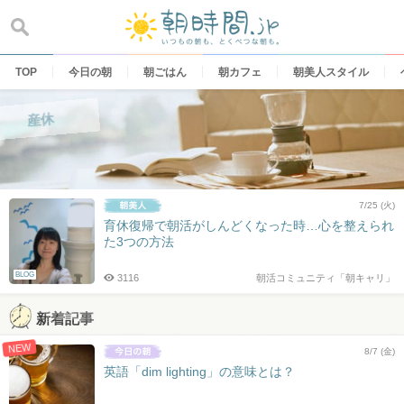
Skip
to
content
TOP
今日の朝
朝ごはん
朝カフェ
朝美人スタイル
産休
7/25 (火)
育休復帰で朝活がしんどくなった時…心を整えられ
た3つの方法
BLOG
3116
朝活コミュニティ「朝キャリ」
新着記事
NEW
8/7 (金)
英語「dim lighting」の意味とは？