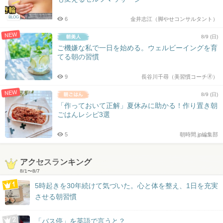
BLOG
6
金井志江（脚やせコンサルタント）
NEW
8/9 (日)
ご機嫌な私で一日を始める。ウェルビーイングを育
てる朝の習慣
9
長谷川千尋（美習慣コーチ🄬）
NEW
8/9 (日)
「作っておいて正解」夏休みに助かる！作り置き朝
ごはんレシピ3選
5
朝時間.jp編集部
アクセスランキング
8/1
〜
8/7
5時起きを30年続けて気づいた。心と体を整え、1日を充実
させる朝習慣
「バス停」を英語で言うと？