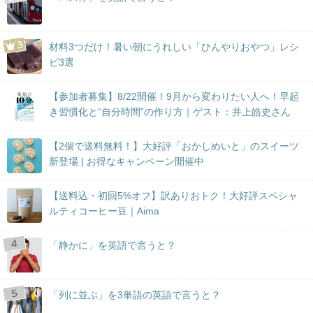
材料3つだけ！暑い朝にうれしい「ひんやりおやつ」レシ
ピ3選
【参加者募集】8/22開催！9月から変わりたい人へ！早起
き習慣化と“自分時間”の作り方｜ゲスト：井上皓史さん
【2個で送料無料！】大好評「おかしめいと」のスイーツ
新登場 | お得なキャンペーン開催中
【送料込・初回5%オフ】訳ありおトク！大好評スペシャ
ルティコーヒー豆｜Aima
「静かに」を英語で言うと？
「列に並ぶ」を3単語の英語で言うと？