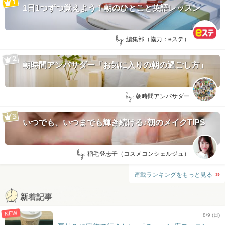
1日1つずつ覚えよう！朝のひとこと英語レッスン
by:
編集部（協力：eステ）
朝時間アンバサダー「お気に入りの朝の過ごし方」
by:
朝時間アンバサダー
いつでも、いつまでも輝き続ける♪朝のメイクTIPS
by:
稲毛登志子（コスメコンシェルジュ）
連載ランキングをもっと見る
新着記事
NEW
8/9 (日)