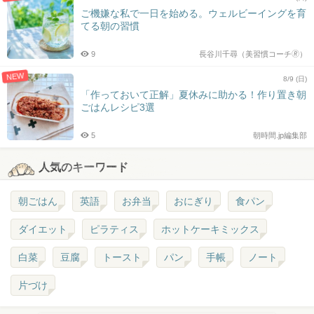
ご機嫌な私で一日を始める。ウェルビーイングを育
てる朝の習慣
9
長谷川千尋（美習慣コーチ🄬）
NEW
8/9 (日)
「作っておいて正解」夏休みに助かる！作り置き朝
ごはんレシピ3選
5
朝時間.jp編集部
人気のキーワード
朝ごはん
英語
お弁当
おにぎり
食パン
ダイエット
ピラティス
ホットケーキミックス
白菜
豆腐
トースト
パン
手帳
ノート
片づけ