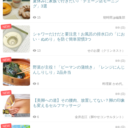
夏休みに家族で行きたい♪「チェーン店モーニン
グ」3選
15
朝時間.jp編集部
NEW
8/9 (日)
シャワーだけだと要注意！お風呂の排水口の「にお
い・ぬめり」を防ぐ簡単習慣3つ
13
せのお愛（クリンネスト）
NEW
8/9 (日)
野菜が主役！「ピーマンの蒲焼き」「レンジにんじ
んしりしり」2品弁当
8
料理家 かめ代。
NEW
8/9 (日)
【美脚への道】その腰肉、放置してない？脚の印象
も変えるセルフマッサージ
BLOG
6
金井志江（脚やせコンサルタント）
NEW
8/9 (日)