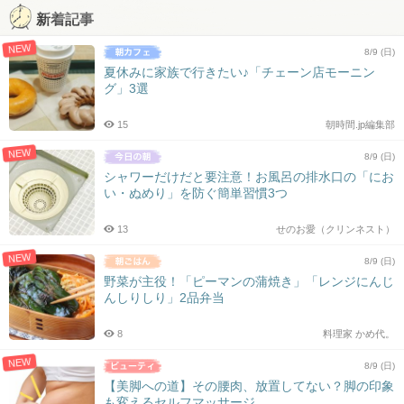
新着記事
NEW
8/9 (日)
夏休みに家族で行きたい♪「チェーン店モーニン
グ」3選
15
朝時間.jp編集部
NEW
8/9 (日)
シャワーだけだと要注意！お風呂の排水口の「にお
い・ぬめり」を防ぐ簡単習慣3つ
13
せのお愛（クリンネスト）
NEW
8/9 (日)
野菜が主役！「ピーマンの蒲焼き」「レンジにんじ
んしりしり」2品弁当
8
料理家 かめ代。
NEW
8/9 (日)
【美脚への道】その腰肉、放置してない？脚の印象
も変えるセルフマッサージ