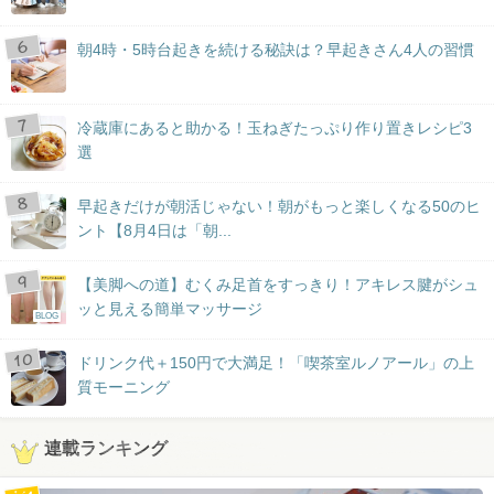
朝4時・5時台起きを続ける秘訣は？早起きさん4人の習慣
冷蔵庫にあると助かる！玉ねぎたっぷり作り置きレシピ3
選
早起きだけが朝活じゃない！朝がもっと楽しくなる50のヒ
ント【8月4日は「朝...
【美脚への道】むくみ足首をすっきり！アキレス腱がシュ
ッと見える簡単マッサージ
BLOG
ドリンク代＋150円で大満足！「喫茶室ルノアール」の上
質モーニング
連載ランキング