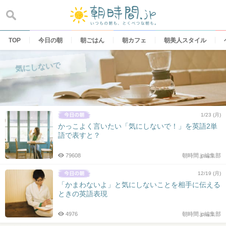
Skip
to
content
TOP
今日の朝
朝ごはん
朝カフェ
朝美人スタイル
気にしないで
1/23 (月)
かっこよく言いたい「気にしないで！」を英語2単
語で表すと？
79608
朝時間.jp編集部
12/19 (月)
「かまわないよ」と気にしないことを相手に伝える
ときの英語表現
4976
朝時間.jp編集部