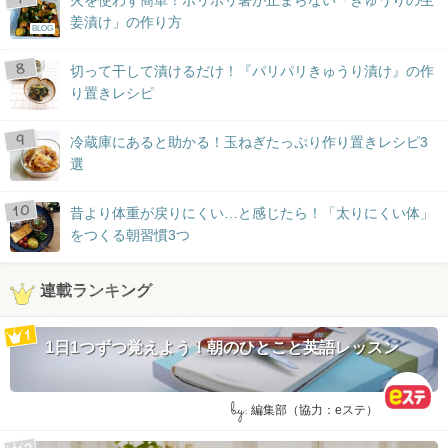
姜漬け」の作り方
BLOG
切って干して漬けるだけ！『パリパリきゅうり漬け』の作
り置きレシピ
冷蔵庫にあると助かる！玉ねぎたっぷり作り置きレシピ3
選
昔より体重が戻りにくい…と感じたら！「太りにくい体」
をつくる朝習慣3つ
連載ランキング
1日1つずつ覚えよう！朝のひとこと英語レッスン
by:
編集部（協力：eステ）