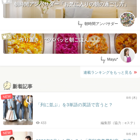
朝時間アンバサダー「お気に入りの朝の過ごし方」
by:
朝時間アンバサダー
「作り置き」でパパッと朝ごはん
by:
Mayu*
連載ランキングをもっと見る
新着記事
NEW
8/6 (木)
「列に並ぶ」を3単語の英語で言うと？
433
編集部（協力：eステ）
NEW
8/6 (木)