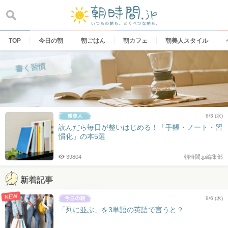
Skip
to
content
TOP
今日の朝
朝ごはん
朝カフェ
朝美人スタイル
書く習慣
6/3 (水)
読んだら毎日が整いはじめる！「手帳・ノート・習
慣化」の本5選
39804
朝時間.jp編集部
新着記事
NEW
8/6 (木)
「列に並ぶ」を3単語の英語で言うと？