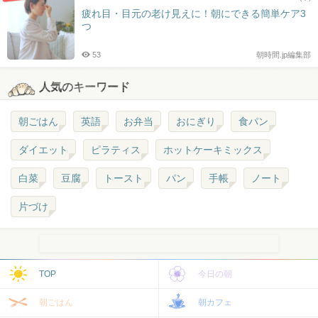
疲れ目・目元の老け見えに！朝にできる簡単ケア3
つ
53
朝時間.jp編集部
人気のキーワード
朝ごはん
英語
お弁当
おにぎり
食パン
ダイエット
ピラティス
ホットケーキミックス
白菜
豆腐
トースト
パン
手帳
ノート
片づけ
TOP
今日の朝
朝ごはん
朝カフェ