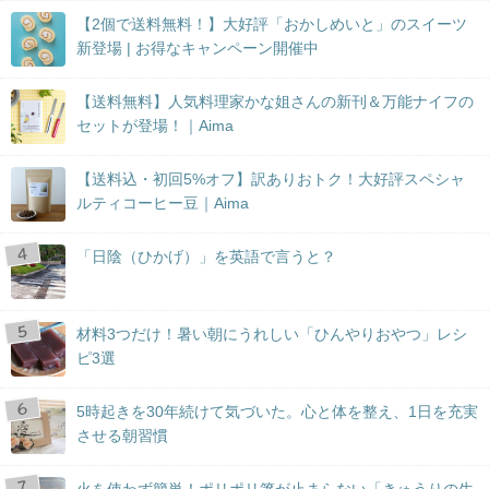
【2個で送料無料！】大好評「おかしめいと」のスイーツ
新登場 | お得なキャンペーン開催中
【送料無料】人気料理家かな姐さんの新刊＆万能ナイフの
セットが登場！｜Aima
【送料込・初回5%オフ】訳ありおトク！大好評スペシャ
ルティコーヒー豆｜Aima
「日陰（ひかげ）」を英語で言うと？
材料3つだけ！暑い朝にうれしい「ひんやりおやつ」レシ
ピ3選
5時起きを30年続けて気づいた。心と体を整え、1日を充実
させる朝習慣
火を使わず簡単！ポリポリ箸が止まらない「きゅうりの生