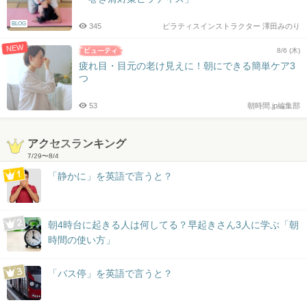
BLOG
345
ピラティスインストラクター 澤田みのり
NEW
8/6 (木)
疲れ目・目元の老け見えに！朝にできる簡単ケア3
つ
53
朝時間.jp編集部
アクセスランキング
7/29
〜
8/4
「静かに」を英語で言うと？
朝4時台に起きる人は何してる？早起きさん3人に学ぶ「朝
時間の使い方」
「バス停」を英語で言うと？