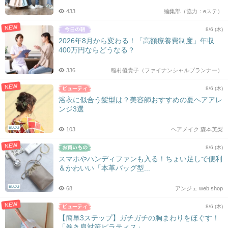
433
編集部（協力：eステ）
NEW
8/6 (木)
2026年8月から変わる！「高額療養費制度」年収
400万円ならどうなる？
336
稲村優貴子（ファイナンシャルプランナー）
NEW
8/6 (木)
浴衣に似合う髪型は？美容師おすすめの夏ヘアアレ
ンジ3選
BLOG
103
ヘアメイク 森本英梨
NEW
8/6 (木)
スマホやハンディファンも入る！ちょい足しで便利
＆かわいい「本革バッグ型...
BLOG
68
アンジェ web shop
NEW
8/6 (木)
【簡単3ステップ】ガチガチの胸まわりをほぐす！
「巻き肩対策ピラティス」