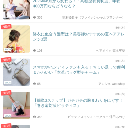
2026年8月から変わる！「高額療養費制度」年収
400万円ならどうなる？
336
稲村優貴子（ファイナンシャルプランナー）
NEW
8/6 (木)
浴衣に似合う髪型は？美容師おすすめの夏ヘアアレ
ンジ3選
BLOG
103
ヘアメイク 森本英梨
NEW
8/6 (木)
スマホやハンディファンも入る！ちょい足しで便利
＆かわいい「本革バッグ型チャーム」
BLOG
68
アンジェ web shop
NEW
8/6 (木)
【簡単3ステップ】ガチガチの胸まわりをほぐす！
「巻き肩対策ピラティス」
BLOG
345
ピラティスインストラクター 澤田みのり
NEW
8/6 (木)