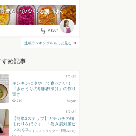
作り置き」でパパッと朝ごはん
by:
Mayu*
連載ランキングをもっと見る
すすめ記事
8/6 (木)
キンキンに冷やして食べたい！
『きゅうりの胡麻酢漬け』の作り
置き
710
Mayu*
8/6 (木)
【簡単3ステップ】ガチガチの胸
まわりをほぐす！「巻き肩対策ピ
ラティス」
ピラティスインストラクター 澤田みのり