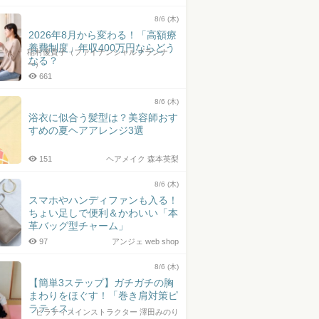
8/6 (木)
2026年8月から変わる！「高額療
養費制度」年収400万円ならどう
稲村優貴子（ファイナンシャルプランナ
なる？
ー）
661
8/6 (木)
浴衣に似合う髪型は？美容師おす
すめの夏ヘアアレンジ3選
151
ヘアメイク 森本英梨
8/6 (木)
スマホやハンディファンも入る！
ちょい足しで便利＆かわいい「本
革バッグ型チャーム」
97
アンジェ web shop
8/6 (木)
【簡単3ステップ】ガチガチの胸
まわりをほぐす！「巻き肩対策ピ
ラティス」
ピラティスインストラクター 澤田みのり