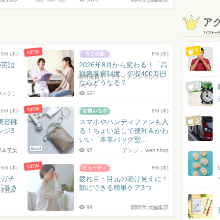
ア
7/29
〜
NEW
8/6 (木)
8/6 (木)
の英語
2026年8月から変わる！「高
額療養費制度」年収400万円
稲村優貴子（ファイナンシャルプラ
ならどうなる？
ンナー）
eステ）
661
NEW
8/6 (木)
8/6 (木)
美容師
スマホやハンディファンも入
ンジ3
る！ちょい足しで便利＆かわ
いい「本革バッグ型...
BLOG
森本英梨
97
アンジェ web shop
NEW
8/6 (木)
8/6 (木)
チガチ
疲れ目・目元の老け見えに！
「巻き
朝にできる簡単ケア3つ
澤田み
99
朝時間.jp編集部