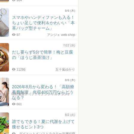
964
8/6 (木)
スマホやハンディファンも入る！
ちょい足しで便利＆かわいい「本
革バッグ型チャーム」
97
アンジェ web shop
7/22 (水)
だし要らず5分で簡単！梅と豆腐
の「ほうじ茶茶漬け」
11286
五十嵐ゆかり
8/6 (木)
2026年8月から変わる！「高額療
養費制度」年収400万円ならどう
稲村優貴子（ファイナンシャルプランナ
なる？
ー）
661
8/2 (火)
誰でもできる！夏に代謝を上げて
痩せるヒント3つ
ダイエットインストラクター岩瀬結暉