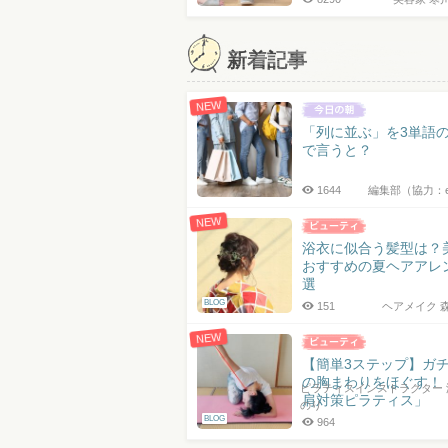
新着記事
NEW
「列に並ぶ」を3単語
で言うと？
1644
編集部（協力：
NEW
浴衣に似合う髪型は？
おすすめの夏ヘアアレ
選
BLOG
151
ヘアメイク 
NEW
【簡単3ステップ】ガ
の胸まわりをほぐす！
ピラティスインストラクター 
肩対策ピラティス」
のり
BLOG
964