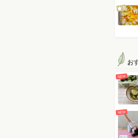
「
お
NEW
NEW
BLOG