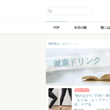
TOP
今日の朝
朝ご
Skip
朝時間.jp
>
健康ドリンク
to
content
健康ドリンク
”朝のながら”でOK！簡
「むくみ・ヒップアッ
活」ケア法
8290
美容家 寒