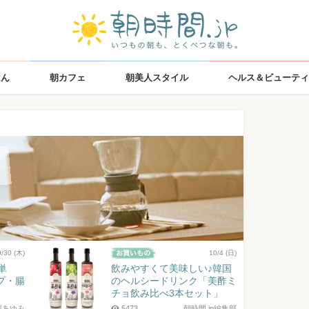
はん
朝カフェ
朝美人スタイル
ヘルス＆ビューティ
9/30 (木)
10/4 (日)
単
飲みやすくて美味しい♪韓国
プ・腸
のヘルシードリンク「美酢ミ
チョ飲み比べ3本セット」
川あゆみ
5473
朝時間.jp編集部