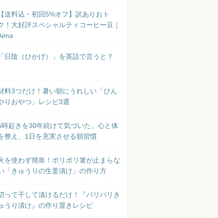
【送料込・初回5%オフ】訳ありおト
ク！大好評スペシャルティコーヒー豆｜
Aima
「日陰（ひかげ）」を英語で言うと？
材料3つだけ！暑い朝にうれしい「ひん
やりおやつ」レシピ3選
5時起きを30年続けて気づいた。心と体
を整え、1日を充実させる朝習慣
火を使わず簡単！ポリポリ箸が止まらな
い「きゅうりの生姜漬け」の作り方
切って干して漬けるだけ！『パリパリき
ゅうり漬け』の作り置きレシピ