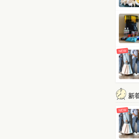
NEW
新
NEW