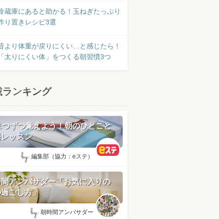
冷蔵庫にあると助かる！玉ねぎたっぷり
作り置きレシピ3選
昔より体重が戻りにくい…と感じたら！
「太りにくい体」をつくる朝習慣3つ
載ランキング
日1つずつ覚えよう！朝のひとこと
語レッスン
by:
編集部（協力：eステ）
時間アンバサダー「お気に入りの
の過ごし方」
by:
朝時間アンバサダー