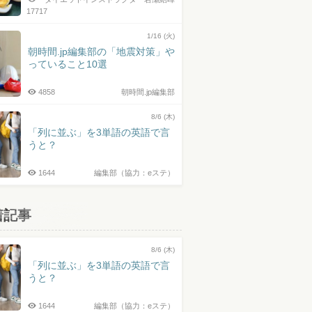
17717
1/16 (火)
朝時間.jp編集部の「地震対策」や
っていること10選
4858
朝時間.jp編集部
8/6 (木)
「列に並ぶ」を3単語の英語で言
うと？
1644
編集部（協力：eステ）
着記事
8/6 (木)
「列に並ぶ」を3単語の英語で言
うと？
1644
編集部（協力：eステ）