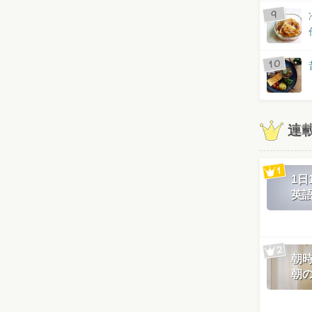
連
1
英
朝
朝