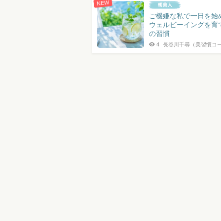
NEW
ご機嫌な私で一日を始
ウェルビーイングを育
の習慣
4
長谷川千尋（美習慣コー