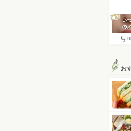
い
のメ
by:
稲
お