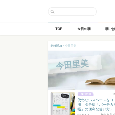
TOP
今日の朝
朝ご
Skip
朝時間.jp
>
今田里美
to
content
今田里美
1
使わないスペースをヨ
用！タテ型「バーチカ
帳」の便利な使い方♪
33378
和気文具 