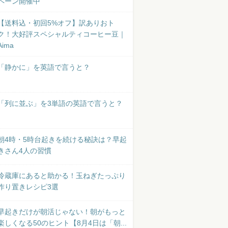
ペーン開催中
【送料込・初回5%オフ】訳ありおト
ク！大好評スペシャルティコーヒー豆｜
Aima
「静かに」を英語で言うと？
「列に並ぶ」を3単語の英語で言うと？
朝4時・5時台起きを続ける秘訣は？早起
きさん4人の習慣
冷蔵庫にあると助かる！玉ねぎたっぷり
作り置きレシピ3選
早起きだけが朝活じゃない！朝がもっと
楽しくなる50のヒント【8月4日は「朝...