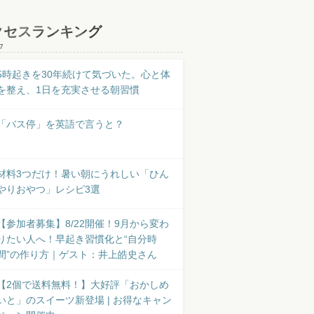
クセスランキング
7
5時起きを30年続けて気づいた。心と体
を整え、1日を充実させる朝習慣
「バス停」を英語で言うと？
材料3つだけ！暑い朝にうれしい「ひん
やりおやつ」レシピ3選
【参加者募集】8/22開催！9月から変わ
りたい人へ！早起き習慣化と“自分時
間”の作り方｜ゲスト：井上皓史さん
【2個で送料無料！】大好評「おかしめ
いと」のスイーツ新登場 | お得なキャン