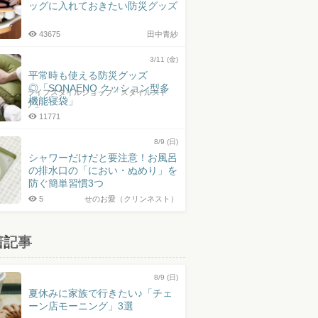
ッグに入れておきたい防災グッズ
43675
田中青紗
3/11 (金)
平常時も使える防災グッズ
◎「SONAENO クッション型多
ライフスタイルショップ「スタイルスト
機能寝袋」
ア」
11771
8/9 (日)
シャワーだけだと要注意！お風呂
の排水口の「におい・ぬめり」を
防ぐ簡単習慣3つ
5
せのお愛（クリンネスト）
着記事
8/9 (日)
夏休みに家族で行きたい♪「チェ
ーン店モーニング」3選