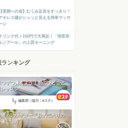
【美脚への道】むくみ足首をすっきり！
アキレス腱がシュッと見える簡単マッサ
ージ
ドリンク代＋150円で大満足！「喫茶室
ルノアール」の上質モーニング
載ランキング
日1つずつ覚えよう！朝のひとこと
語レッスン
by:
編集部（協力：eステ）
時間アンバサダー「お気に入りの
の過ごし方」