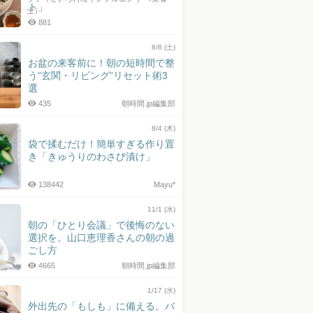
ト」
士）
881
8/8 (土)
お盆の来客前に！朝の短時間で整
う“玄関・リビング”リセット術3
選
435
朝時間.jp編集部
8/4 (木)
袋で揉むだけ！簡単すぎる作り置
き「きゅうりのわさび漬け」
138442
Mayu*
11/1 (水)
朝の「ひとり会議」で後悔のない
選択を。山口恵理香さんの朝の過
ごし方
4665
朝時間.jp編集部
1/17 (水)
外出先の「もしも」に備える。バ