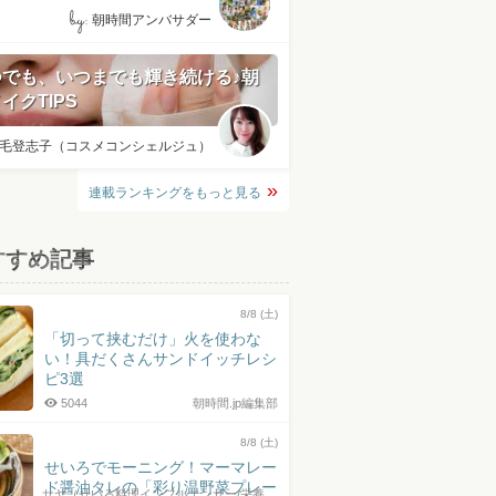
by:
朝時間アンバサダー
つでも、いつまでも輝き続ける♪朝
イクTIPS
毛登志子（コスメコンシェルジュ）
連載ランキングをもっと見る
すすめ記事
8/8 (土)
「切って挟むだけ」火を使わな
い！具だくさんサンドイッチレシ
ピ3選
5044
朝時間.jp編集部
8/8 (土)
せいろでモーニング！マーマレー
ド醤油タレの「彩り温野菜プレー
サヤ（せいろ料理インフルエンサー/栄養