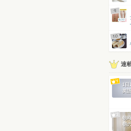
BLOG
連
1
英
朝
朝