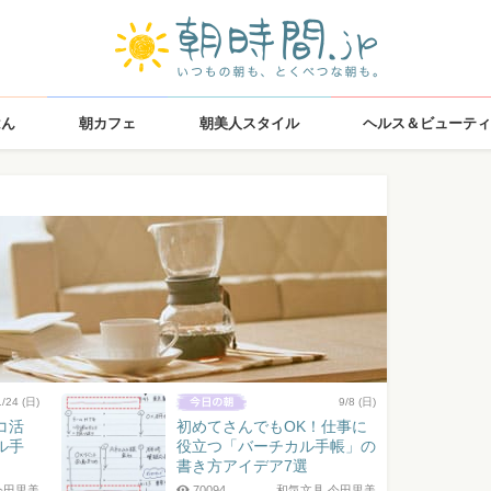
はん
朝カフェ
朝美人スタイル
ヘルス＆ビューティ
1/24 (日)
9/8 (日)
コ活
初めてさんでもOK！仕事に
ル手
役立つ「バーチカル手帳」の
書き方アイデア7選
今田里美
70094
和気文具 今田里美