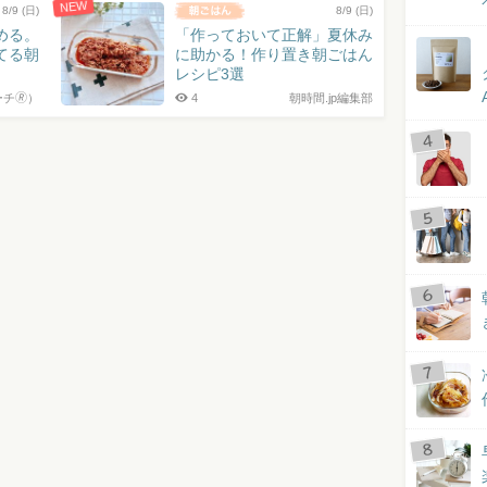
NEW
8/9 (日)
8/9 (日)
める。
「作っておいて正解」夏休み
てる朝
に助かる！作り置き朝ごはん
レシピ3選
チ🄬）
4
朝時間.jp編集部