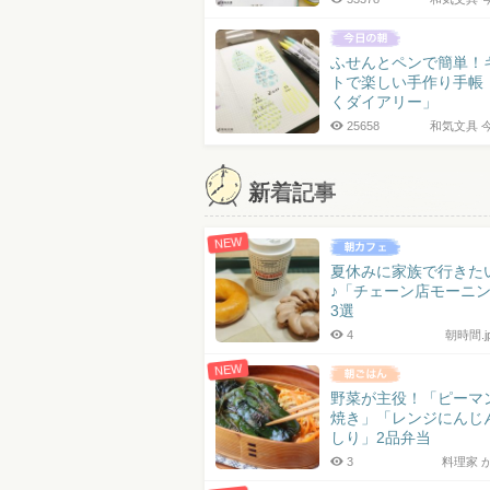
ふせんとペンで簡単！
トで楽しい手作り手帳
くダイアリー」
25658
和気文具 
新着記事
NEW
夏休みに家族で行きた
♪「チェーン店モーニ
3選
4
朝時間.
NEW
野菜が主役！「ピーマ
焼き」「レンジにんじ
しり」2品弁当
3
料理家 