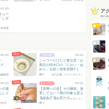
9/1 (日)
ア
キュー
8/1
〜
8/
「しず
今田里美
NEW
8/9 (日)
8/9 (日)
い
シャワーだけだと要注意！お
ング」
風呂の排水口の「におい・ぬ
めり」を防ぐ簡単習慣3つ
jp編集部
5
せのお愛（クリンネスト）
NEW
8/9 (日)
8/9 (日)
ンの蒲
【美脚への道】その腰肉、放
んしり
置してない？脚の印象も変え
るセルフマッサージ
金井志江（脚やせコンサルタント）
BLOG
かめ代。
4