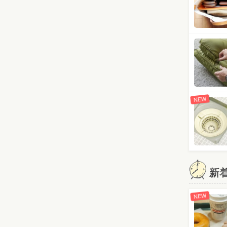
NEW
新
NEW