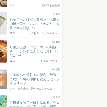
4
朝時間.jp編集部
8/9 (日)
シャワーだけだと要注意！お風呂
の排水口の「におい・ぬめり」を
防ぐ簡単習慣3つ
5
せのお愛（クリンネスト）
8/9 (日)
野菜が主役！「ピーマンの蒲焼
き」「レンジにんじんしりしり」
2品弁当
3
料理家 かめ代。
8/9 (日)
【美脚への道】その腰肉、放置し
てない？脚の印象も変えるセルフ
マッサージ
4
金井志江（脚やせコンサルタント）
8/9 (日)
ご機嫌な私で一日を始める。ウェ
ルビーイングを育てる朝の習慣