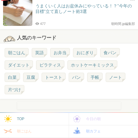
うまくいく人はお盆休みにやっている！？”今年の
目標”立て直しノート術3選
477
朝時間.jp編集部
人気のキーワード
朝ごはん
英語
お弁当
おにぎり
食パン
ダイエット
ピラティス
ホットケーキミックス
白菜
豆腐
トースト
パン
手帳
ノート
片づけ
TOP
今日の朝
朝ごはん
朝カフェ