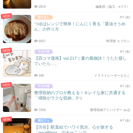
2819
編集部（協力：eステ）
NEW
8/7 (金)
つゆはレンジで簡単！にんにく香る「醤油そうめ
ん」の作り方
BLOG
6557
料理家 エプロン
NEW
8/7 (金)
【四コマ漫画】vol.217｜夏の風物詩！うたた寝し
ていたら…。
180
イラストレーターもちこ
NEW
8/7 (金)
整理収納のプロが教える！キレイな家に共通する
「掃除がラクな収納」3つ
7059
整理収納アドバイザー みほ
NEW
8/7 (金)
【渋谷】駅直結でハワイ気分。心が旅する
「goodNess」のモーニング