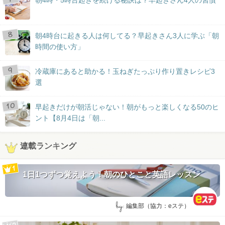
朝4時台に起きる人は何してる？早起きさん3人に学ぶ「朝
時間の使い方」
冷蔵庫にあると助かる！玉ねぎたっぷり作り置きレシピ3
選
早起きだけが朝活じゃない！朝がもっと楽しくなる50のヒ
ント【8月4日は「朝...
連載ランキング
1日1つずつ覚えよう！朝のひとこと英語レッスン
by:
編集部（協力：eステ）