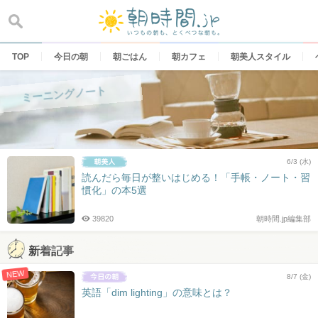
Skip
to
content
TOP
今日の朝
朝ごはん
朝カフェ
朝美人スタイル
ミーニングノート
6/3 (水)
読んだら毎日が整いはじめる！「手帳・ノート・習
慣化」の本5選
39820
朝時間.jp編集部
新着記事
NEW
8/7 (金)
英語「dim lighting」の意味とは？