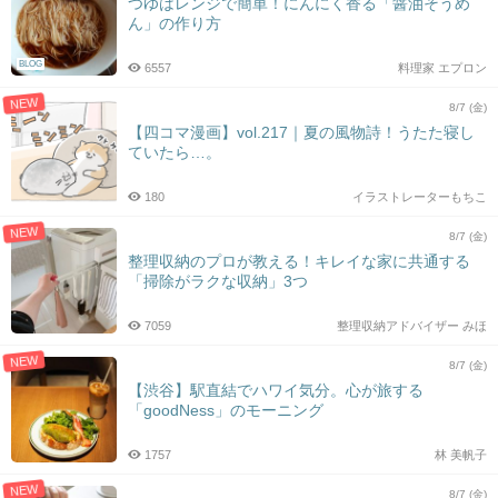
つゆはレンジで簡単！にんにく香る「醤油そうめ
ん」の作り方
BLOG
6557
料理家 エプロン
NEW
8/7 (金)
【四コマ漫画】vol.217｜夏の風物詩！うたた寝し
ていたら…。
180
イラストレーターもちこ
NEW
8/7 (金)
整理収納のプロが教える！キレイな家に共通する
「掃除がラクな収納」3つ
7059
整理収納アドバイザー みほ
NEW
8/7 (金)
【渋谷】駅直結でハワイ気分。心が旅する
「goodNess」のモーニング
1757
林 美帆子
NEW
8/7 (金)