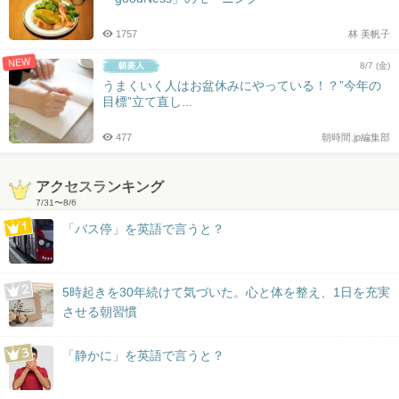
1757
林 美帆子
NEW
8/7 (金)
うまくいく人はお盆休みにやっている！？”今年の
目標”立て直し...
477
朝時間.jp編集部
アクセスランキング
7/31
〜
8/6
「バス停」を英語で言うと？
5時起きを30年続けて気づいた。心と体を整え、1日を充実
させる朝習慣
「静かに」を英語で言うと？