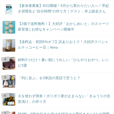
【参加者募集】8/22開催！9月から変わりたい人へ！早起
き習慣化と“自分時間”の作り方｜ゲスト：井上皓史さん
【2個で送料無料！】大好評「おかしめいと」のスイーツ
新登場 | お得なキャンペーン開催中
【送料込・初回5%オフ】訳ありおトク！大好評スペシャ
ルティコーヒー豆｜Aima
材料3つだけ！暑い朝にうれしい「ひんやりおやつ」レシ
ピ3選
「列に並ぶ」を3単語の英語で言うと？
火を使わず簡単！ポリポリ箸が止まらない「きゅうりの生
姜漬け」の作り方
BLOG
朝4時・5時台起きを続ける秘訣は？早起きさん4人の習慣