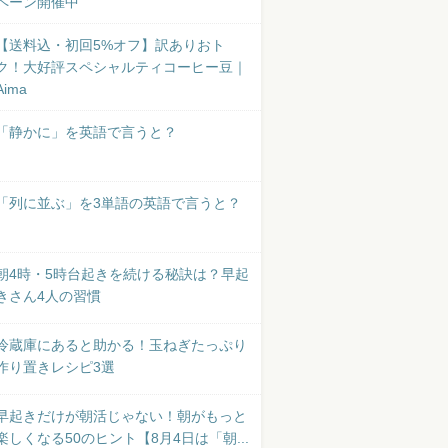
ペーン開催中
【送料込・初回5%オフ】訳ありおト
ク！大好評スペシャルティコーヒー豆｜
Aima
「静かに」を英語で言うと？
「列に並ぶ」を3単語の英語で言うと？
朝4時・5時台起きを続ける秘訣は？早起
きさん4人の習慣
冷蔵庫にあると助かる！玉ねぎたっぷり
作り置きレシピ3選
早起きだけが朝活じゃない！朝がもっと
楽しくなる50のヒント【8月4日は「朝...