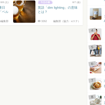
8/8 (土)
8/7 (金)
暑日
英語「dim lighting」の意味
「ペル
とは？
jp編集部
3262
編集部（協力：eステ）