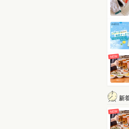
NEW
新
NEW