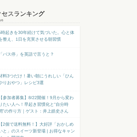
クセスランキング
8/6
5時起きを30年続けて気づいた。心と体
を整え、1日を充実させる朝習慣
「バス停」を英語で言うと？
材料3つだけ！暑い朝にうれしい「ひん
やりおやつ」レシピ3選
【参加者募集】8/22開催！9月から変わ
りたい人へ！早起き習慣化と“自分時
間”の作り方｜ゲスト：井上皓史さん
【2個で送料無料！】大好評「おかしめ
いと」のスイーツ新登場 | お得なキャン