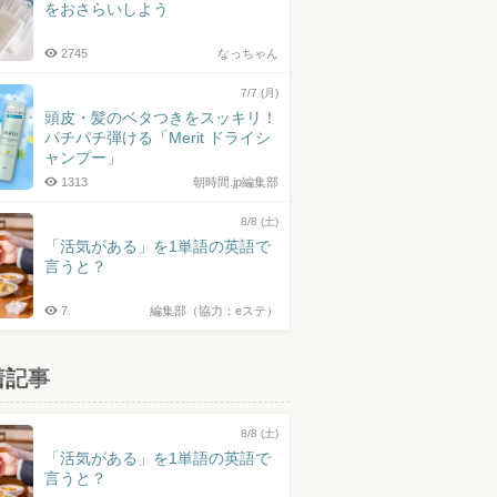
をおさらいしよう
2745
なっちゃん
7/7 (月)
頭皮・髪のベタつきをスッキリ！
パチパチ弾ける「Merit ドライシ
ャンプー」
1313
朝時間.jp編集部
8/8 (土)
「活気がある」を1単語の英語で
言うと？
7
編集部（協力：eステ）
着記事
8/8 (土)
「活気がある」を1単語の英語で
言うと？