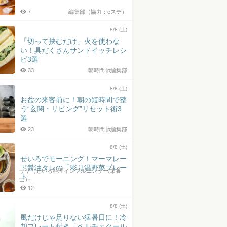
7
編集部（協力：eステ）
8/8 (土)
「切って挟むだけ」火を使わな
い！具だくさんサンドイッチレシ
ピ3選
33
朝時間.jp編集部
8/8 (土)
お盆の来客前に！朝の短時間で整
う“玄関・リビング”リセット術3
選
23
朝時間.jp編集部
8/8 (土)
せいろでモーニング！マーマレー
ド醤油タレの「彩り温野菜プレー
サヤ（せいろ料理インフルエンサー/栄養
ト」
士）
12
8/8 (土)
風だけじゃ足りない猛暑日に！冷
却プレート付き「ペルチェクール