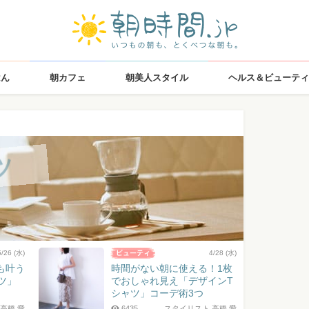
はん
朝カフェ
朝美人スタイル
ヘルス＆ビューティ
ツ
5/26 (水)
4/28 (水)
も叶う
時間がない朝に使える！1枚
ツ」
でおしゃれ見え「デザインT
シャツ」コーデ術3つ
高橋 愛
6435
スタイリスト 高橋 愛