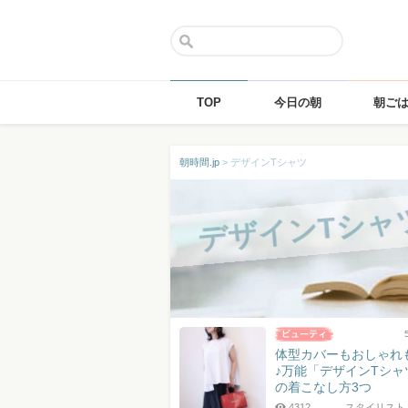
TOP
今日の朝
朝ご
Skip
朝時間.jp
>
デザインTシャツ
to
content
デザインTシャ
体型カバーもおしゃれ
♪万能「デザインTシャ
の着こなし方3つ
4312
スタイリスト 