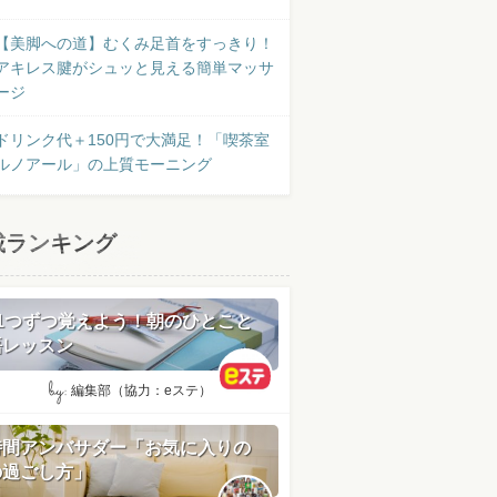
【美脚への道】むくみ足首をすっきり！
アキレス腱がシュッと見える簡単マッサ
ージ
ドリンク代＋150円で大満足！「喫茶室
ルノアール」の上質モーニング
載ランキング
日1つずつ覚えよう！朝のひとこと
語レッスン
by:
編集部（協力：eステ）
時間アンバサダー「お気に入りの
の過ごし方」