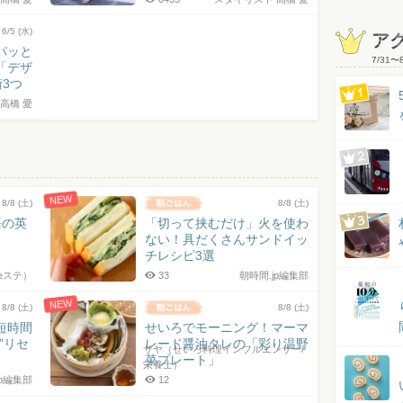
6/5 (水)
ア
パッと
7/31
〜
「デザ
3つ
高橋 愛
NEW
8/8 (土)
8/8 (土)
語の英
「切って挟むだけ」火を使わ
ない！具だくさんサンドイッ
チレシピ3選
eステ）
33
朝時間.jp編集部
NEW
8/8 (土)
8/8 (土)
短時間
せいろでモーニング！マーマ
”リセ
レード醤油タレの「彩り温野
サヤ（せいろ料理インフルエンサー/
菜プレート」
栄養士）
jp編集部
12