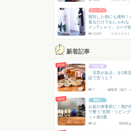
寝坊した朝にも便利！
着るだけでおしゃれな
インTシャツ」コーデ術
21297
スタイリスト 
新着記事
NEW
「活気がある」を1単
語で言うと？
7
編集部（協力：
NEW
お盆の来客前に！朝の
で整う“玄関・リビング
ット術3選
23
朝時間.