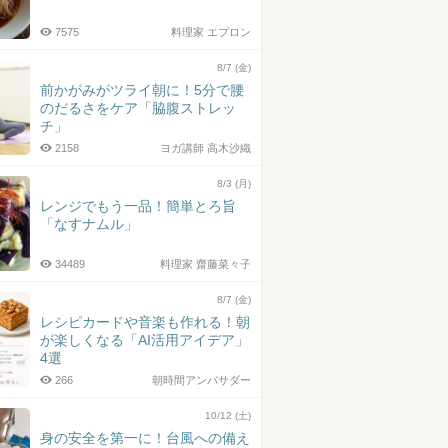
7575
料理家 エプロン
8/7 (金)
前かがみがツライ朝に！5分で腰
のだるさをケア「脇腹ストレッ
チ」
2158
ヨガ講師 高木沙織
8/3 (月)
レンジでもう一品！簡単とろ旨
「なすナムル」
34489
料理家 齋藤菜々子
8/7 (金)
レシピカードや音楽も作れる！朝
が楽しくなる「AI活用アイデア」
4選
266
朝時間アンバサダー
10/12 (土)
身の安全を第一に！台風への備え