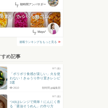
by:
朝時間アンバサダー
作り置き」でパパッと朝ごはん
by:
Mayu*
連載ランキングをもっと見る
すすめ記事
8/7 (金)
「ポリポリ食感が楽しい」火を使
わない！きゅうり作り置きレシピ
3選
2610
朝時間.jp編集部
8/7 (金)
つゆはレンジで簡単！にんにく香
る「醤油そうめん」の作り方