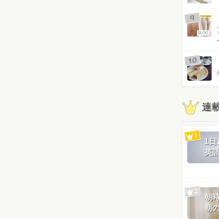
BLOG
連
1
英
朝
朝