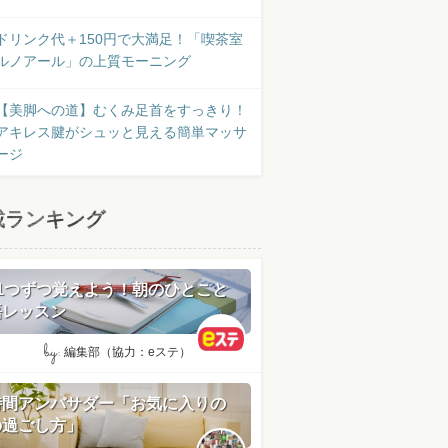
ドリンク代＋150円で大満足！「喫茶室
ルノアール」の上質モーニング
【美脚への道】むくみ足首をすっきり！
アキレス腱がシュッと見える簡単マッサ
ージ
載ランキング
日1つずつ覚えよう！朝のひとこと
語レッスン
by:
編集部（協力：eステ）
時間アンバサダー「お気に入りの
の過ごし方」