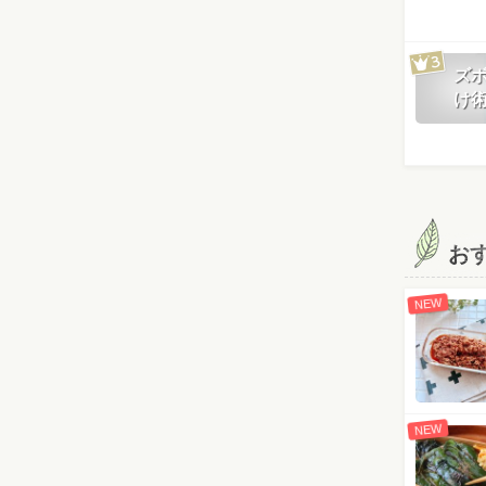
ズ
け
お
NEW
NEW