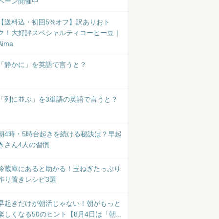
ペーン開催中
【送料込・初回5%オフ】訳ありおト
ク！大好評スペシャルティコーヒー豆｜
Aima
「静かに」を英語で言うと？
「列に並ぶ」を3単語の英語で言うと？
朝4時・5時台起きを続ける秘訣は？早起
きさん4人の習慣
冷蔵庫にあると助かる！玉ねぎたっぷり
作り置きレシピ3選
早起きだけが朝活じゃない！朝がもっと
楽しくなる50のヒント【8月4日は「朝...