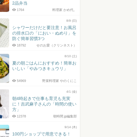
2品弁当
1764
料理家 かめ代。
8/9 (日)
シャワーだけだと要注意！お風呂
の排水口の「におい・ぬめり」を
防ぐ簡単習慣3つ
18792
せのお愛（クリンネスト）
8/10 (土)
夏の朝ごはんにおすすめ！簡単お
いしい「やみつきキュウリ」
54969
野菜料理家 やのくにこ
4/1 (金)
朝4時起きで仕事も育児も充実
に！吉武麻子さんの「時間の使い
方」
12378
朝時間.jp編集部
9/14 (木)
100円ショップで用意できる！