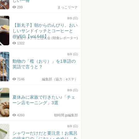
しい一冊
299
まっこリ〜ナ
8/9 (日)
【新丸子】朝からのんびり。おい
しいサンドイッチとコーヒーと
@VEG【vol.646】
東京ソトアサごはん会 (朝食レポーター)
1322
8/9 (日)
動物の「檻（おり）」を1単語の
英語で言うと？
7146
編集部（協力：eステ）
8/9 (日)
夏休みに家族で行きたい♪「チェ
ーン店モーニング」3選
4260
朝時間.jp編集部
8/9 (日)
シャワーだけだと要注意！お風呂
の排水口の「におい・ぬめり」を