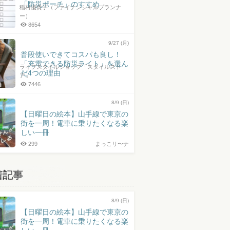
「防災ポーチ」のすすめ
稲村優貴子（ファイナンシャルプランナ
ー）
8654
9/27 (月)
普段使いできてコスパも良し！
「充電できる防災ライト」を選ん
ライフスタイルショップ「スタイルスト
だ4つの理由
ア」
7446
8/9 (日)
【日曜日の絵本】山手線で東京の
街を一周！電車に乗りたくなる楽
しい一冊
299
まっこリ〜ナ
着記事
8/9 (日)
【日曜日の絵本】山手線で東京の
街を一周！電車に乗りたくなる楽