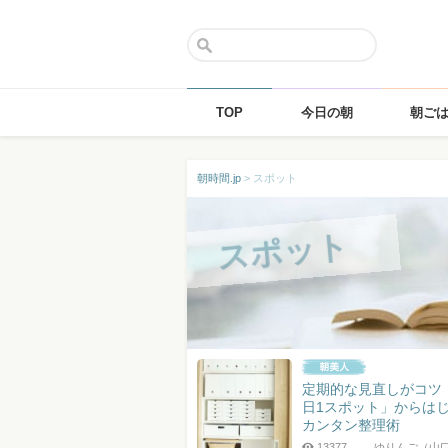
TOP
今日の朝
朝ご
Skip
朝時間.jp
>
スポット
to
content
スポット
定期的な見直しがコツ
日1スポット」からは
カンタン整理術
13377
ゆりんご（山