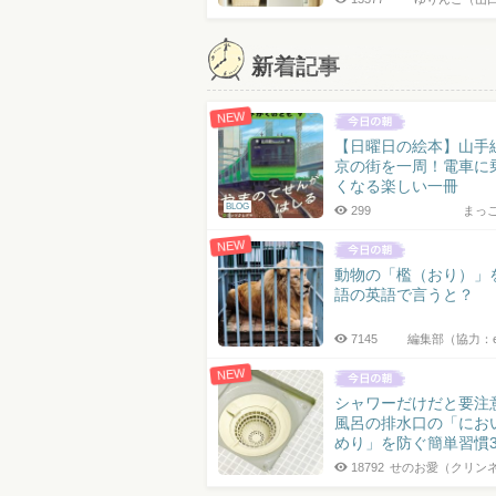
新着記事
NEW
【日曜日の絵本】山手
京の街を一周！電車に
くなる楽しい一冊
BLOG
299
まっ
NEW
動物の「檻（おり）」
語の英語で言うと？
7145
編集部（協力：
NEW
シャワーだけだと要注
風呂の排水口の「にお
めり」を防ぐ簡単習慣
18792
せのお愛（クリン