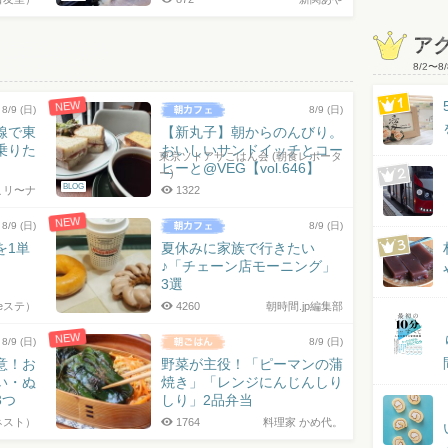
ア
8/2
〜
8/
NEW
8/9 (日)
8/9 (日)
線で東
【新丸子】朝からのんびり。
乗りた
おいしいサンドイッチとコー
東京ソトアサごはん会 (朝食レポータ
ヒーと@VEG【vol.646】
ー)
BLOG
こリ〜ナ
1322
NEW
8/9 (日)
8/9 (日)
を1単
夏休みに家族で行きたい
♪「チェーン店モーニング」
3選
eステ）
4260
朝時間.jp編集部
NEW
8/9 (日)
8/9 (日)
意！お
野菜が主役！「ピーマンの蒲
い・ぬ
焼き」「レンジにんじんしり
3つ
しり」2品弁当
ネスト）
1764
料理家 かめ代。