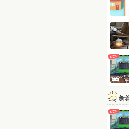
NEW
BLOG
新
NEW