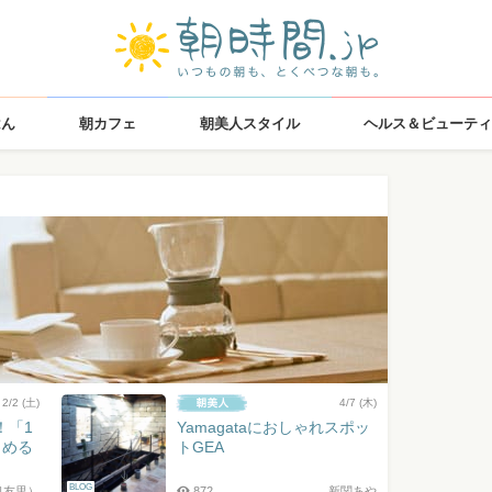
はん
朝カフェ
朝美人スタイル
ヘルス＆ビューティ
2/2 (土)
4/7 (木)
！「1
Yamagataにおしゃれスポッ
じめる
トGEA
BLOG
口友里）
872
新関あや