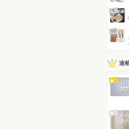
BLOG
連
1
英
朝
朝