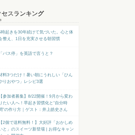
クセスランキング
8
5時起きを30年続けて気づいた。心と体
を整え、1日を充実させる朝習慣
「バス停」を英語で言うと？
材料3つだけ！暑い朝にうれしい「ひん
やりおやつ」レシピ3選
【参加者募集】8/22開催！9月から変わ
りたい人へ！早起き習慣化と“自分時
間”の作り方｜ゲスト：井上皓史さん
【2個で送料無料！】大好評「おかしめ
いと」のスイーツ新登場 | お得なキャン