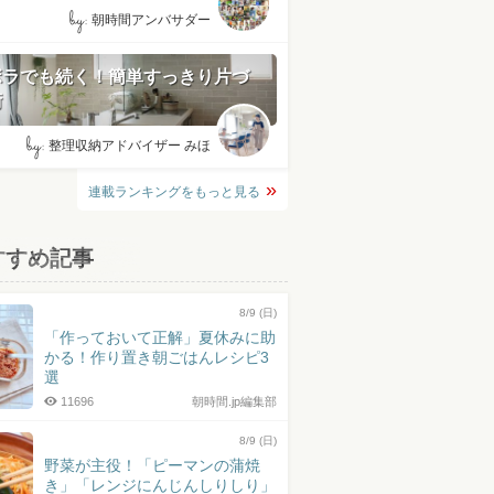
by:
朝時間アンバサダー
ボラでも続く！簡単すっきり片づ
術
by:
整理収納アドバイザー みほ
連載ランキングをもっと見る
すすめ記事
8/9 (日)
「作っておいて正解」夏休みに助
かる！作り置き朝ごはんレシピ3
選
11696
朝時間.jp編集部
8/9 (日)
野菜が主役！「ピーマンの蒲焼
き」「レンジにんじんしりしり」