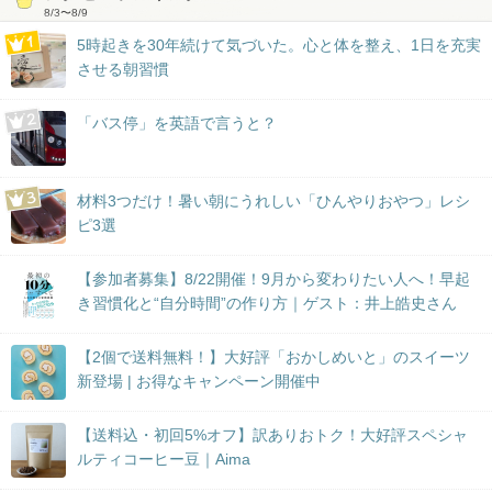
8/3
〜
8/9
5時起きを30年続けて気づいた。心と体を整え、1日を充実
させる朝習慣
「バス停」を英語で言うと？
材料3つだけ！暑い朝にうれしい「ひんやりおやつ」レシ
ピ3選
【参加者募集】8/22開催！9月から変わりたい人へ！早起
き習慣化と“自分時間”の作り方｜ゲスト：井上皓史さん
【2個で送料無料！】大好評「おかしめいと」のスイーツ
新登場 | お得なキャンペーン開催中
【送料込・初回5%オフ】訳ありおトク！大好評スペシャ
ルティコーヒー豆｜Aima