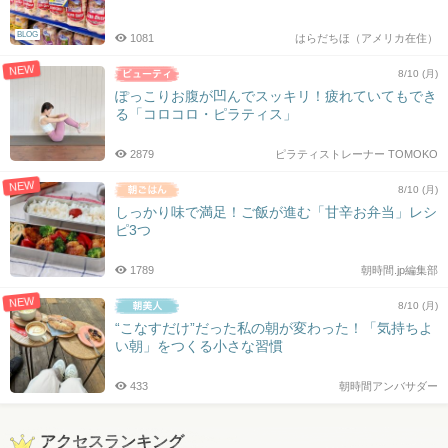
BLOG
1081
はらだちほ（アメリカ在住）
NEW
8/10 (月)
ぽっこりお腹が凹んでスッキリ！疲れていてもでき
る「コロコロ・ピラティス」
2879
ピラティストレーナー TOMOKO
NEW
8/10 (月)
しっかり味で満足！ご飯が進む「甘辛お弁当」レシ
ピ3つ
1789
朝時間.jp編集部
NEW
8/10 (月)
“こなすだけ”だった私の朝が変わった！「気持ちよ
い朝」をつくる小さな習慣
433
朝時間アンバサダー
アクセスランキング