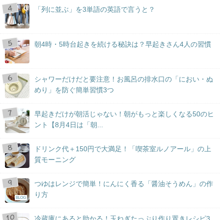
「列に並ぶ」を3単語の英語で言うと？
朝4時・5時台起きを続ける秘訣は？早起きさん4人の習慣
シャワーだけだと要注意！お風呂の排水口の「におい・ぬ
めり」を防ぐ簡単習慣3つ
早起きだけが朝活じゃない！朝がもっと楽しくなる50のヒ
ント【8月4日は「朝...
ドリンク代＋150円で大満足！「喫茶室ルノアール」の上
質モーニング
つゆはレンジで簡単！にんにく香る「醤油そうめん」の作
り方
BLOG
冷蔵庫にあると助かる！玉ねぎたっぷり作り置きレシピ3