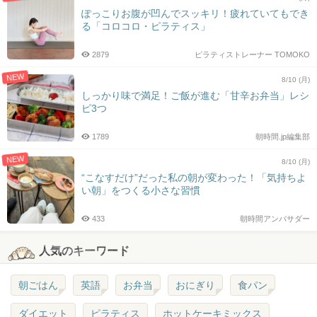
ぽっこりお腹が凹んでスッキリ！疲れていてもでき
る「コロコロ・ピラティス」
2879
ピラティストレーナー TOMOKO
NEW
8/10 (月)
しっかり味で満足！ご飯が進む「甘辛お弁当」レシ
ピ3つ
1789
朝時間.jp編集部
NEW
8/10 (月)
“こなすだけ”だった私の朝が変わった！「気持ちよ
い朝」をつくる小さな習慣
433
朝時間アンバサダー
人気のキーワード
朝ごはん
英語
お弁当
おにぎり
食パン
ダイエット
ピラティス
ホットケーキミックス