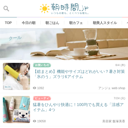
Skip
to
content
TOP
今日の朝
朝ごはん
朝カフェ
朝美人スタイル
クール
6/4 (木)
【総まとめ】機能やサイズはどれがいい？暑さ対策
「氷のう」ズラリ6アイテム
BLOG
1092
アンジェ web shop
7/24 (火)
猛暑をひんやり快適に！100均でも買える「涼感ア
イテム」4つ
19058
美容家 飯塚美香