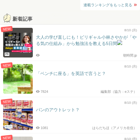
連載ランキングをもっと見る
新着記事
NEW
8/10 (月)
大人の学び直しにも！ビリギャル小林さやかが「や
る気の仕組み」から勉強法を教える5日間
PR
朝時間.jp
NEW
8/10 (月)
「ベンチに座る」を英語で言うと？
7824
編集部（協力：eステ）
NEW
8/10 (月)
パンのアウトレット？
BLOG
1081
はらだちほ（アメリカ在住）
NEW
8/10 (月)