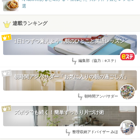
選
連載ランキング
1日1つずつ覚えよう！朝のひとこと英語レッスン
by:
編集部（協力：eステ）
朝時間アンバサダー「お気に入りの朝の過ごし方」
by:
朝時間アンバサダー
ズボラでも続く！簡単すっきり片づけ術
by:
整理収納アドバイザー みほ