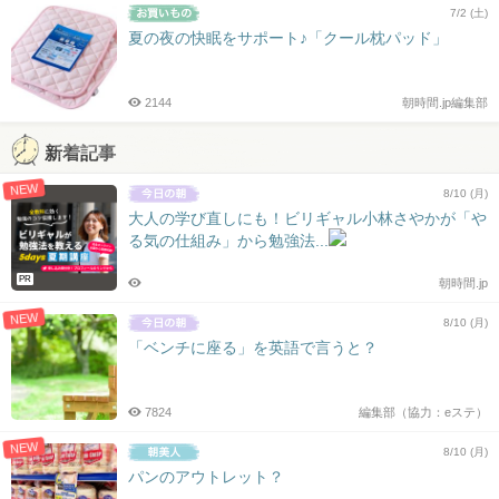
7/2 (土)
夏の夜の快眠をサポート♪「クール枕パッド」
2144
朝時間.jp編集部
新着記事
NEW
8/10 (月)
大人の学び直しにも！ビリギャル小林さやかが「や
る気の仕組み」から勉強法...
PR
朝時間.jp
NEW
8/10 (月)
「ベンチに座る」を英語で言うと？
7824
編集部（協力：eステ）
NEW
8/10 (月)
パンのアウトレット？