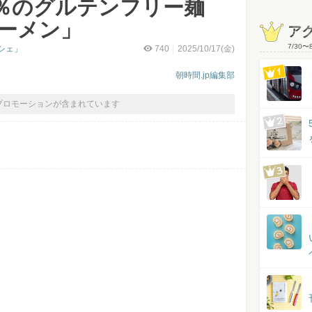
0％のグルテンフリー麺
ラーメン」
ア
7/30
〜
シェ」
740
2025/10/17(金)
朝時間.jp編集部
プロモーションが含まれています