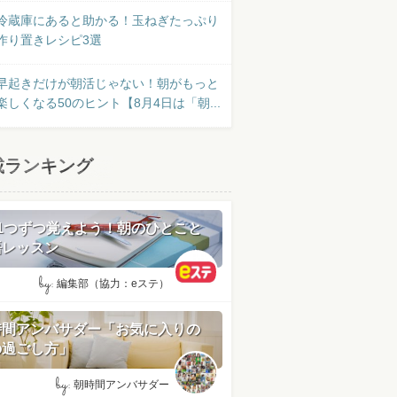
冷蔵庫にあると助かる！玉ねぎたっぷり
作り置きレシピ3選
早起きだけが朝活じゃない！朝がもっと
楽しくなる50のヒント【8月4日は「朝...
載ランキング
日1つずつ覚えよう！朝のひとこと
語レッスン
by:
編集部（協力：eステ）
時間アンバサダー「お気に入りの
の過ごし方」
by:
朝時間アンバサダー