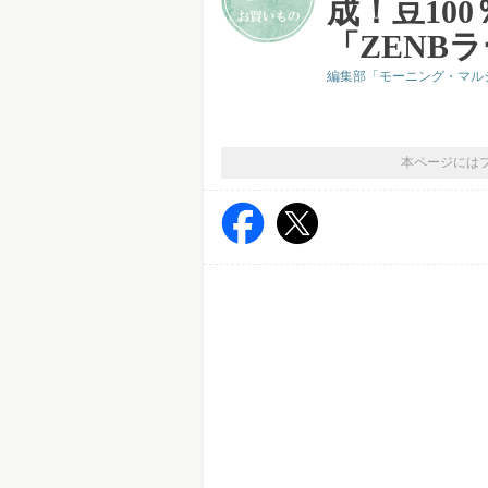
成！豆10
「ZENB
編集部「モーニング・マル
本ページには