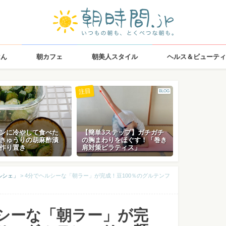
はん
朝カフェ
朝美人スタイル
ヘルス＆ビューティ
注目
BLOG
ンに冷やして食べた
【簡単3ステップ】ガチガチ
きゅうりの胡麻酢漬
の胸まわりをほぐす！「巻き
作り置き
肩対策ピラティス」
ルシェ」
>
4分でヘルシーな「朝ラー」が完成！豆100％のグルテンフ
シーな「朝ラー」が完