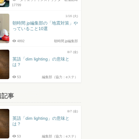
17799
1/16 (火)
朝時間.jp編集部の「地震対策」や
っていること10選
4892
朝時間.jp編集部
8/7 (金)
英語「dim lighting」の意味と
は？
53
編集部（協力：eステ）
着記事
8/7 (金)
英語「dim lighting」の意味と
は？
53
編集部（協力：eステ）