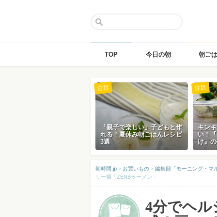
TOP
今日の朝
朝ご
Skip
注目
注目
to
content
「親子で楽しい」子どもと作
キンキ
れる！夏休み朝ごはんレシピ
い！『
3選
け』の
朝時間.jp
>
お買いもの
>
編集部「モーニング・マ
リー麺「ZENBラーメン」
4分でヘル