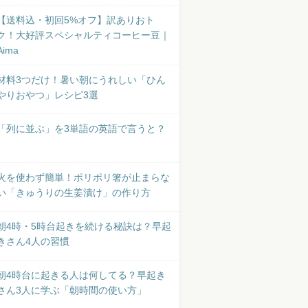
【送料込・初回5%オフ】訳ありおト
ク！大好評スペシャルティコーヒー豆｜
Aima
材料3つだけ！暑い朝にうれしい「ひん
やりおやつ」レシピ3選
「列に並ぶ」を3単語の英語で言うと？
火を使わず簡単！ポリポリ箸が止まらな
い「きゅうりの生姜漬け」の作り方
朝4時・5時台起きを続ける秘訣は？早起
きさん4人の習慣
朝4時台に起きる人は何してる？早起き
さん3人に学ぶ「朝時間の使い方」