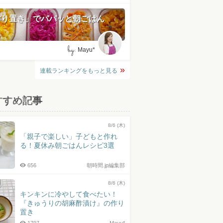
作り置き」でパパッと朝ごはん
by:
Mayu*
連載ランキングをもっと見る
すすめ記事
8/6 (木)
「親子で楽しい」子どもと作れ
る！夏休み朝ごはんレシピ3選
656
朝時間.jp編集部
8/6 (木)
キンキンに冷やして食べたい！
『きゅうりの胡麻酢漬け』の作り
置き