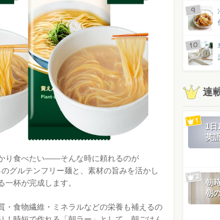
連
1
英
かり食べたい——そんな時に頼れるのが
0％のグルテンフリー麺と、素材の旨みを活かし
朝
る一杯が完成します。
朝
質・食物繊維・ミネラルなどの栄養も補えるの
り！時短で作れる「朝ラー」として、朝ごはん