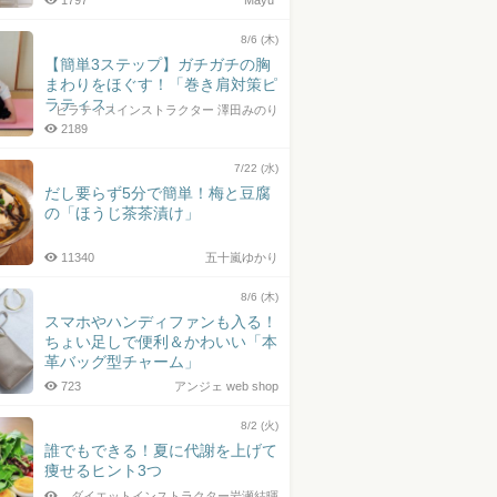
1797
Mayu*
8/6 (木)
【簡単3ステップ】ガチガチの胸
まわりをほぐす！「巻き肩対策ピ
ラティス」
ピラティスインストラクター 澤田みのり
2189
7/22 (水)
だし要らず5分で簡単！梅と豆腐
の「ほうじ茶茶漬け」
11340
五十嵐ゆかり
8/6 (木)
スマホやハンディファンも入る！
ちょい足しで便利＆かわいい「本
革バッグ型チャーム」
723
アンジェ web shop
8/2 (火)
誰でもできる！夏に代謝を上げて
痩せるヒント3つ
ダイエットインストラクター岩瀬結暉