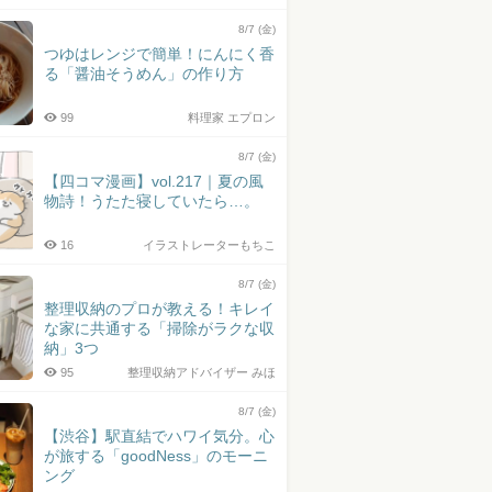
8/7 (金)
つゆはレンジで簡単！にんにく香
る「醤油そうめん」の作り方
99
料理家 エプロン
8/7 (金)
【四コマ漫画】vol.217｜夏の風
物詩！うたた寝していたら…。
16
イラストレーターもちこ
8/7 (金)
整理収納のプロが教える！キレイ
な家に共通する「掃除がラクな収
納」3つ
95
整理収納アドバイザー みほ
8/7 (金)
【渋谷】駅直結でハワイ気分。心
が旅する「goodNess」のモーニ
ング