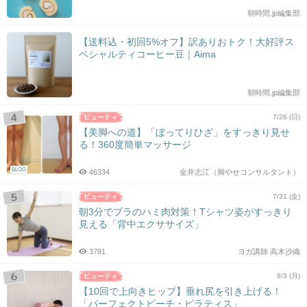
朝時間.jp編集部
【送料込・初回5%オフ】訳ありおトク！大好評ス
ペシャルティコーヒー豆｜Aima
朝時間.jp編集部
7/26 (日)
【美脚への道】「ぼってりひざ」をすっきり見せ
る！360度簡単マッサージ
BLOG
46334
金井志江（脚やせコンサルタント）
7/31 (金)
朝3分でブラのハミ肉対策！Tシャツ姿がすっきり
見える「背中エクササイズ」
3791
ヨガ講師 高木沙織
8/3 (月)
【10回で上向きヒップ】垂れ尻を引き上げる！
「パーフェクトピーチ・ピラティス」