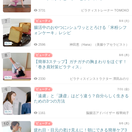
3731
ピラティストレーナー TOMOKO
8/4 (火)
腸活中のおやつに♪シュワッととろける「米粉シフ
ォンケーキ」レシピ
BLOG
2596
神田恵（Hana）（美腸ケアセラピスト）
8/6 (木)
【簡単3ステップ】ガチガチの胸まわりをほぐす！
「巻き肩対策ピラティス」
BLOG
2330
ピラティスインストラクター 澤田みのり
7/31 (金)
「遠慮」と「謙虚」はどう違う？自分らしく生きる
ための3つの方法
BLOG
1161
脳腸活アドバイザー 桜華純子
8/6 (木)
疲れ目・目元の老け見えに！朝にできる簡単ケア3