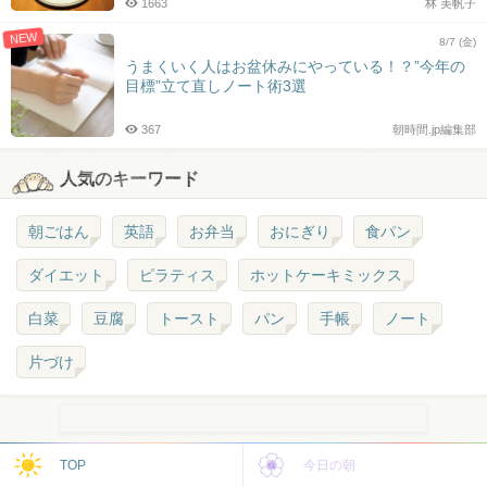
1663
林 美帆子
NEW
8/7 (金)
うまくいく人はお盆休みにやっている！？”今年の
目標”立て直しノート術3選
367
朝時間.jp編集部
人気のキーワード
朝ごはん
英語
お弁当
おにぎり
食パン
ダイエット
ピラティス
ホットケーキミックス
白菜
豆腐
トースト
パン
手帳
ノート
片づけ
TOP
今日の朝