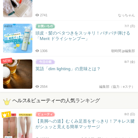
2741
なっちゃん
7/7 (月)
頭皮・髪のベタつきをスッキリ！パチパチ弾ける
「Merit ドライシャンプー」
1306
朝時間.jp編集部
NEW
8/7 (金)
英語「dim lighting」の意味とは？
2554
編集部（協力：eステ）
ヘルス&ビューティーの人気ランキング
8/2 (日)
【美脚への道】むくみ足首をすっきり！アキレス腱
がシュッと見える簡単マッサージ
BLOG