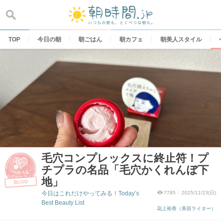
Skip
to
content
TOP
今日の朝
朝ごはん
朝カフェ
朝美人スタイル
毛穴コンプレックスに終止符！プ
チプラの名品「毛穴かくれんぼ下
地」
BLOG
今日はこれだけやってみる！Today’s
7785
2025/11/23(日)
Best Beauty List
花上裕香（美容ライター）