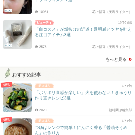
BLOG
10051
花上裕香（美容ライター）
10/26 (日)
「白コスメ」が垢抜けの近道！透明感とツヤを叶え
る注目アイテム3選
BLOG
2578
花上裕香（美容ライター）
もっと見る
おすすめ記事
NEW
8/7 (金)
「ポリポリ食感が楽しい」火を使わない！きゅうり
作り置きレシピ3選
2020
朝時間.jp編集部
NEW
8/7 (金)
つゆはレンジで簡単！にんにく香る「醤油そうめ
ん」の作り方