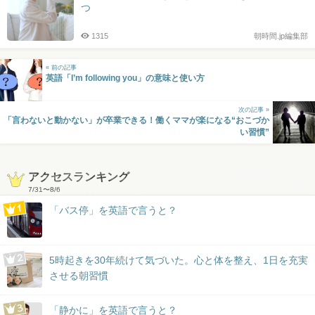
つ
1315
朝時間.jp編集部
« 前の記事
英語「I’m following you」の意味と使い方
次の記事 »
「言わないと動かない」が卒業できる！働くママが楽になる“おこづか
い習慣”
アクセスランキング
7/31
〜
8/6
「バス停」を英語で言うと？
5時起きを30年続けて気づいた。心と体を整え、1日を充実
させる朝習慣
「静かに」を英語で言うと？