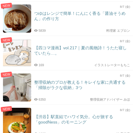
NEW
8/7 (金)
つゆはレンジで簡単！にんにく香る「醤油そうめ
ん」の作り方
BLOG
5839
料理家 エプロン
NEW
8/7 (金)
【四コマ漫画】vol.217｜夏の風物詩！うたた寝し
ていたら…。
169
イラストレーターもちこ
NEW
8/7 (金)
整理収納のプロが教える！キレイな家に共通する
「掃除がラクな収納」3つ
6350
整理収納アドバイザー みほ
NEW
8/7 (金)
【渋谷】駅直結でハワイ気分。心が旅する
「goodNess」のモーニング