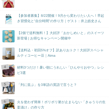
【参加者募集】8/22開催！9月から変わりたい人へ！早起
き習慣化と“自分時間”の作り方｜ゲスト：井上皓史さん
【2個で送料無料！】大好評「おかしめいと」のスイーツ
新登場 | お得なキャンペーン開催中
【送料込・初回5%オフ】訳ありおトク！大好評スペシャ
ルティコーヒー豆｜Aima
材料3つだけ！暑い朝にうれしい「ひんやりおやつ」レシ
ピ3選
「列に並ぶ」を3単語の英語で言うと？
火を使わず簡単！ポリポリ箸が止まらない「きゅうりの生
姜漬け」の作り方
BLOG