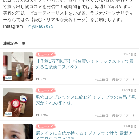
のムラがあるタイプだからこそ、無理せず取り入れられる美容ネタ
や掘り出し物コスメを発信中！朝時間.jpでは、毎週1つ続けやすい
美容の宿題・ビューティーリストをご提案。ラジオパーソナリティ
ーならではの【読む・リアルな美容トーク】をお届けします。
Instagram：
@yuka87875
連載記事一覧
12/7 (日)
【予算1万円以下】指名買い！ドラックストアで買
えるご褒美コスメ3つ
BLOG
2297
花上裕香（美容ライター）
11/23 (日)
毛穴コンプレックスに終止符！プチプラの名品「毛
穴かくれんぼ下地」
BLOG
7784
花上裕香（美容ライター）
11/9 (日)
眉メイクに自信が持てる！プチプラで叶う“最新ア
イブロウコスメ“2選