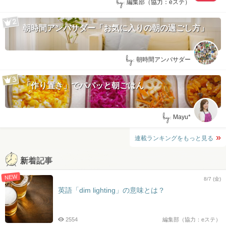
by:
編集部（協力：eステ）
朝時間アンバサダー「お気に入りの朝の過ごし方」
by:
朝時間アンバサダー
「作り置き」でパパッと朝ごはん
by:
Mayu*
連載ランキングをもっと見る
新着記事
NEW
8/7 (金)
英語「dim lighting」の意味とは？
2554
編集部（協力：eステ）