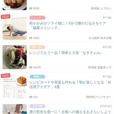
BLOG
5839
料理家 エプロン
NEW
8/7 (金)
前かがみがツライ朝に！5分で腰のだるさをケア
「脇腹ストレッチ」
1863
ヨガ講師 高木沙織
8/3 (月)
レンジでもう一品！簡単とろ旨「なすナムル」
34478
料理家 齋藤菜々子
NEW
8/7 (金)
レシピカードや音楽も作れる！朝が楽しくなる「AI
活用アイデア」4選
214
朝時間アンバサダー
10/12 (土)
身の安全を第一に！台風への備えをおさらいしよう