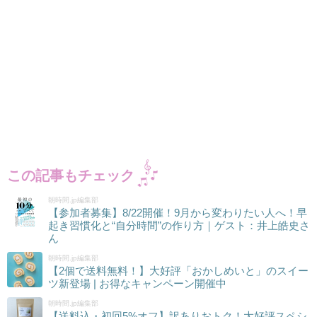
この記事もチェック
朝時間.jp編集部
【参加者募集】8/22開催！9月から変わりたい人へ！早
起き習慣化と“自分時間”の作り方｜ゲスト：井上皓史さ
ん
朝時間.jp編集部
【2個で送料無料！】大好評「おかしめいと」のスイー
ツ新登場 | お得なキャンペーン開催中
朝時間.jp編集部
【送料込・初回5%オフ】訳ありおトク！大好評スペシ