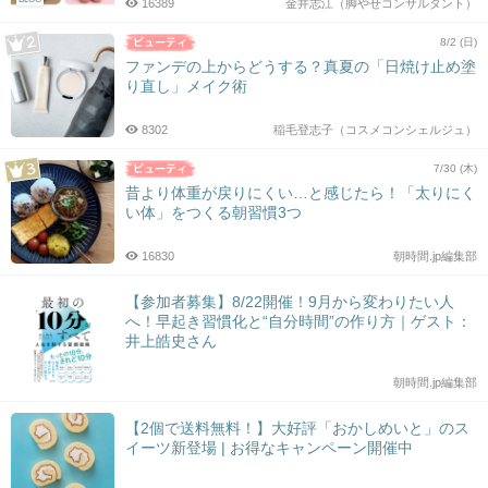
16389
金井志江（脚やせコンサルタント）
8/2 (日)
ファンデの上からどうする？真夏の「日焼け止め塗
り直し」メイク術
8302
稲毛登志子（コスメコンシェルジュ）
7/30 (木)
昔より体重が戻りにくい…と感じたら！「太りにく
い体」をつくる朝習慣3つ
16830
朝時間.jp編集部
【参加者募集】8/22開催！9月から変わりたい人
へ！早起き習慣化と“自分時間”の作り方｜ゲスト：
井上皓史さん
朝時間.jp編集部
【2個で送料無料！】大好評「おかしめいと」のス
イーツ新登場 | お得なキャンペーン開催中