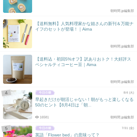
朝時間.jp編集部
【送料無料】人気料理家かな姐さんの新刊＆万能ナ
イフのセットが登場！｜Aima
朝時間.jp編集部
【送料込・初回5%オフ】訳ありおトク！大好評ス
ペシャルティコーヒー豆｜Aima
朝時間.jp編集部
8/4 (火)
早起きだけが朝活じゃない！朝がもっと楽しくなる
50のヒント【8月4日は「朝...
16581
朝時間.jp編集部
7/31 (金)
英語「Flower bed」の意味って？