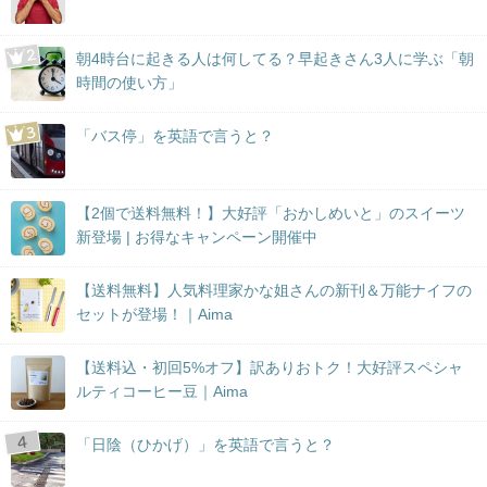
朝4時台に起きる人は何してる？早起きさん3人に学ぶ「朝
時間の使い方」
「バス停」を英語で言うと？
【2個で送料無料！】大好評「おかしめいと」のスイーツ
新登場 | お得なキャンペーン開催中
【送料無料】人気料理家かな姐さんの新刊＆万能ナイフの
セットが登場！｜Aima
【送料込・初回5%オフ】訳ありおトク！大好評スペシャ
ルティコーヒー豆｜Aima
「日陰（ひかげ）」を英語で言うと？