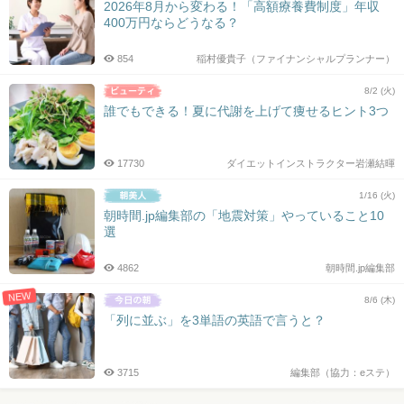
2026年8月から変わる！「高額療養費制度」年収
400万円ならどうなる？
854
稲村優貴子（ファイナンシャルプランナー）
8/2 (火)
誰でもできる！夏に代謝を上げて痩せるヒント3つ
17730
ダイエットインストラクター岩瀬結暉
1/16 (火)
朝時間.jp編集部の「地震対策」やっていること10
選
4862
朝時間.jp編集部
NEW
8/6 (木)
「列に並ぶ」を3単語の英語で言うと？
3715
編集部（協力：eステ）