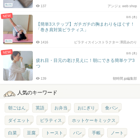
BLOG
137
アンジェ web shop
NEW
8/6 (木)
【簡単3ステップ】ガチガチの胸まわりをほぐす！
「巻き肩対策ピラティス」
BLOG
1416
ピラティスインストラクター 澤田みのり
NEW
8/6 (木)
疲れ目・目元の老け見えに！朝にできる簡単ケア3
つ
139
朝時間.jp編集部
人気のキーワード
朝ごはん
英語
お弁当
おにぎり
食パン
ダイエット
ピラティス
ホットケーキミックス
白菜
豆腐
トースト
パン
手帳
ノート