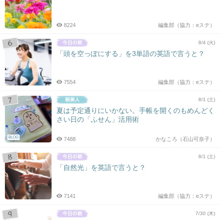
8224
編集部（協力：eステ）
8/4 (火)
「頭を空っぽにする」を3単語の英語で言うと？
7554
編集部（協力：eステ）
8/1 (土)
夏は予定通りにいかない。手帳を開くのもめんどく
さい日の「ふせん」活用術
BLOG
7488
かなころ（石山可奈子）
8/1 (土)
「自然光」を英語で言うと？
7141
編集部（協力：eステ）
7/30 (木)