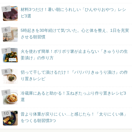
材料3つだけ！暑い朝にうれしい「ひんやりおやつ」レシ
ピ3選
5時起きを30年続けて気づいた。心と体を整え、1日を充実
させる朝習慣
火を使わず簡単！ポリポリ箸が止まらない「きゅうりの生
姜漬け」の作り方
BLOG
切って干して漬けるだけ！『パリパリきゅうり漬け』の作
り置きレシピ
冷蔵庫にあると助かる！玉ねぎたっぷり作り置きレシピ3
選
昔より体重が戻りにくい…と感じたら！「太りにくい体」
をつくる朝習慣3つ