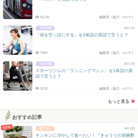
41136
編集部（協力：eステ）
8/4 (火)
「頭を空っぽにする」を3単語の英語で言うと？
7554
編集部（協力：eステ）
8/3 (月)
スポーツジムの「ランニングマシン」を1単語の英
語で言うと？
3178
編集部（協力：eステ）
もっと見る
おすすめ記事
NEW
8/6 (木)
キンキンに冷やして食べたい！『きゅうりの胡麻酢