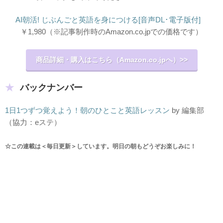
AI朝活! じぶんごと英語を身につける[音声DL･電子版付]
￥1,980
（※記事制作時のAmazon.co.jpでの価格です）
商品詳細・購入はこちら（Amazon.co.jpへ）>>
バックナンバー
1日1つずつ覚えよう！朝のひとこと英語レッスン
by 編集部
（協力：eステ）
☆この連載は＜毎日更新＞しています。明日の朝もどうぞお楽しみに！