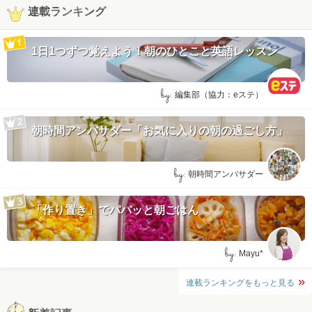
連載ランキング
1日1つずつ覚えよう！朝のひとこと英語レッスン
by:
編集部（協力：eステ）
朝時間アンバサダー「お気に入りの朝の過ごし方」
by:
朝時間アンバサダー
「作り置き」でパパッと朝ごはん
by:
Mayu*
連載ランキングをもっと見る