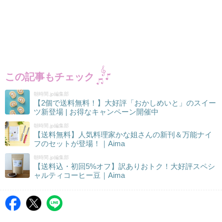
この記事もチェック
朝時間.jp編集部
【2個で送料無料！】大好評「おかしめいと」のスイー
ツ新登場 | お得なキャンペーン開催中
朝時間.jp編集部
【送料無料】人気料理家かな姐さんの新刊＆万能ナイ
フのセットが登場！｜Aima
朝時間.jp編集部
【送料込・初回5%オフ】訳ありおトク！大好評スペシ
ャルティコーヒー豆｜Aima