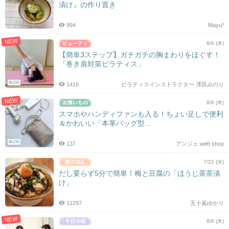
漬け』の作り置き
994
Mayu*
NEW
8/6 (木)
【簡単3ステップ】ガチガチの胸まわりをほぐす！
「巻き肩対策ピラティス」
BLOG
1416
ピラティスインストラクター 澤田みのり
NEW
8/6 (木)
スマホやハンディファンも入る！ちょい足しで便利
＆かわいい「本革バッグ型...
BLOG
137
アンジェ web shop
7/22 (水)
だし要らず5分で簡単！梅と豆腐の「ほうじ茶茶漬
け」
11297
五十嵐ゆかり
NEW
8/6 (木)