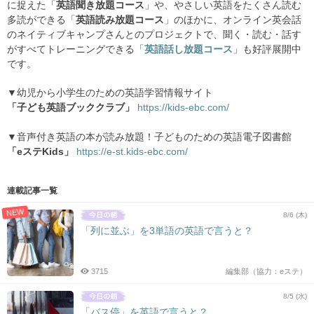
に捉えた「
英語聞き放題コース
」や、やさしい英語をたくさん読む
多読ができる「
英語読み放題コース
」のほかに、オンライン英会話
のネイティブキャンプさんとのプロジェクトで、聞く・読む・話す
がすべてトレーニングできる「
英語話し放題コース
」も好評展開中
です。
▼幼児から小学生のための英語学習情報サイト
「子ども英語ブッククラブ」
https://kids-ebc.com/
▼音声付き英語の本が読み放題！子どものための英語電子図書館
「eステKids」
https://e-st.kids-ebc.com/
連載記事一覧
NEW
8/6 (木)
「列に並ぶ」を3単語の英語で言うと？
3715
編集部（協力：eステ）
8/5 (水)
「バス停」を英語で言うと？