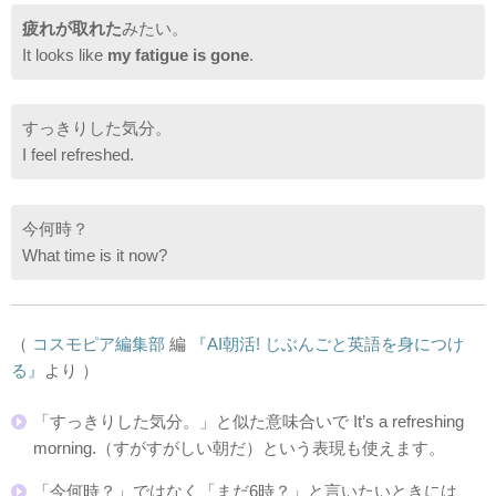
疲れが取れた
みたい。
It looks like
my fatigue is gone
.
すっきりした気分。
I feel refreshed.
今何時？
What time is it now?
（
コスモピア編集部
編
『AI朝活! じぶんごと英語を身につけ
る』
より ）
「すっきりした気分。」と似た意味合いで It’s a refreshing
morning.（すがすがしい朝だ）という表現も使えます。
「今何時？」ではなく「まだ6時？」と言いたいときには、