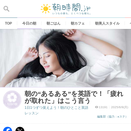
Skip
to
content
TOP
今日の朝
朝ごはん
朝カフェ
朝美人スタイル
朝の“あるある”を英語で！「疲れ
が取れた」はこう言う
1日1つずつ覚えよう！朝のひとこと英語
13191
2025/6/9(月)
レッスン
編集部（協力：eステ）