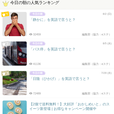
今日の朝の人気ランキング
8/2 (日)
「静かに」を英語で言うと？
32459
編集部（協力：eステ）
8/5 (水)
「バス停」を英語で言うと？
41136
編集部（協力：eステ）
7/29 (水)
「日陰（ひかげ）」を英語で言うと？
72489
編集部（協力：eステ）
【2個で送料無料！】大好評「おかしめいと」のス
イーツ新登場 | お得なキャンペーン開催中