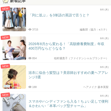
新着記事
NEW
8/6 (木)
「列に並ぶ」を3単語の英語で言うと？
3715
編集部（協力：eステ）
NEW
8/6 (木)
2026年8月から変わる！「高額療養費制度」年収
400万円ならどうなる？
854
稲村優貴子（ファイナンシャルプランナー）
NEW
8/6 (木)
浴衣に似合う髪型は？美容師おすすめの夏ヘアアレ
ンジ3選
BLOG
188
ヘアメイク 森本英梨
NEW
8/6 (木)
スマホやハンディファンも入る！ちょい足しで便利
＆かわいい「本革バッグ型チャーム」