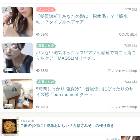
7/28 (火)
【髪質診断】あなたの髪は「撥水毛」？「吸水
毛」？タイプ別ヘアケア
5940
COCOSILK
7/30 (木)
バレない磁気ネックレス!?アクセ感覚で首こり肩こ
りをケア「MAGSLIM（マグ...
BLOG
6380
アンジェ web shop
7/23 (木)
9時間しっかり“強保冷”！普段使いにぴったりのサ
イズ感「bon moment クーラ...
BLOG
4494
アンジェ web shop
« 前の記事
ご飯のお供に！簡単おいしい「万願寺みそ」の作り置き
次の記事 »