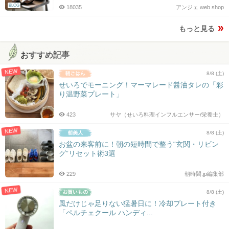
BLOG
18035
アンジェ web shop
もっと見る
おすすめ記事
NEW
8/8 (土)
せいろでモーニング！マーマレード醤油タレの「彩
り温野菜プレート」
423
サヤ（せいろ料理インフルエンサー/栄養士）
NEW
8/8 (土)
お盆の来客前に！朝の短時間で整う“玄関・リビン
グ”リセット術3選
229
朝時間.jp編集部
NEW
8/8 (土)
風だけじゃ足りない猛暑日に！冷却プレート付き
「ペルチェクール ハンディ...