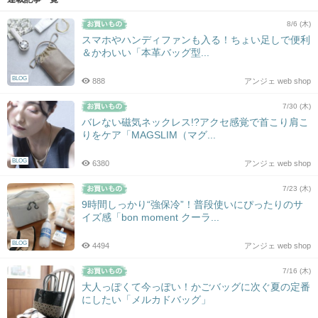
8/6 (木)
スマホやハンディファンも入る！ちょい足しで便利
＆かわいい「本革バッグ型...
BLOG
888
アンジェ web shop
7/30 (木)
バレない磁気ネックレス!?アクセ感覚で首こり肩こ
りをケア「MAGSLIM（マグ...
BLOG
6380
アンジェ web shop
7/23 (木)
9時間しっかり“強保冷”！普段使いにぴったりのサ
イズ感「bon moment クーラ...
BLOG
4494
アンジェ web shop
7/16 (木)
大人っぽくて今っぽい！かごバッグに次ぐ夏の定番
にしたい「メルカドバッグ」