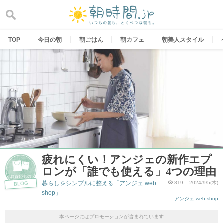
Skip
to
content
TOP
今日の朝
朝ごはん
朝カフェ
朝美人スタイル
疲れにくい！アンジェの新作エプ
ロンが「誰でも使える」4つの理由
暮らしをシンプルに整える「アンジェ web
819
2024/9/5(木)
BLOG
shop」
アンジェ web shop
本ページにはプロモーションが含まれています