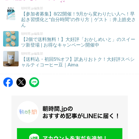
朝時間.jp編集部
【参加者募集】8/22開催！9月から変わりたい人へ！早
起き習慣化と“自分時間”の作り方｜ゲスト：井上皓史さ
ん
朝時間.jp編集部
【2個で送料無料！】大好評「おかしめいと」のスイー
ツ新登場 | お得なキャンペーン開催中
朝時間.jp編集部
【送料込・初回5%オフ】訳ありおトク！大好評スペシ
ャルティコーヒー豆｜Aima