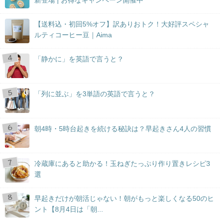
【送料込・初回5%オフ】訳ありおトク！大好評スペシャ
ルティコーヒー豆｜Aima
「静かに」を英語で言うと？
「列に並ぶ」を3単語の英語で言うと？
朝4時・5時台起きを続ける秘訣は？早起きさん4人の習慣
冷蔵庫にあると助かる！玉ねぎたっぷり作り置きレシピ3
選
早起きだけが朝活じゃない！朝がもっと楽しくなる50のヒ
ント【8月4日は「朝...