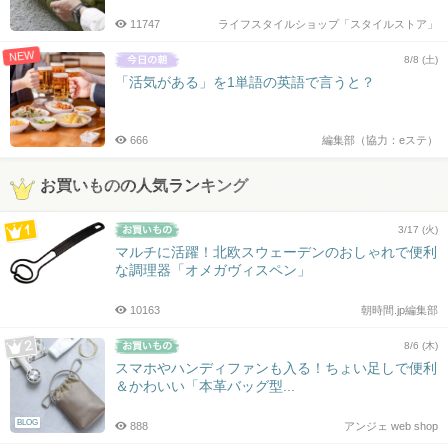
11747
ライフスタイルショップ「スタイルストア」
NEW
8/8 (土)
「活気がある」を1単語の英語で言うと？
666
編集部（協力：eステ）
お買いものの人気ランキング
3/17 (火)
マルチに活躍！北欧スウェーデンのおしゃれで便利
な調理器「オメガヴィスペン」
10163
朝時間.jp編集部
8/6 (木)
スマホやハンディファンも入る！ちょい足しで便利
＆かわいい「本革バッグ型...
BLOG
888
アンジェ web shop