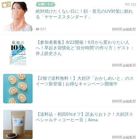
8/1 (土)
絶対焼けたくない日に！顔・首元のUV対策に頼れ
る「ヤケーヌスタンダード」
577
朝時間.jp編集部
【参加者募集】8/22開催！9月から変わりたい人
へ！早起き習慣化と“自分時間”の作り方｜ゲスト：
井上皓史さん
朝時間.jp編集部
【2個で送料無料！】大好評「おかしめいと」のス
イーツ新登場 | お得なキャンペーン開催中
朝時間.jp編集部
【送料込・初回5%オフ】訳ありおトク！大好評ス
ペシャルティコーヒー豆｜Aima
朝時間.jp編集部