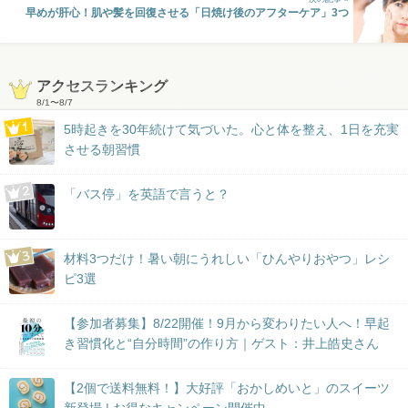
早めが肝心！肌や髪を回復させる「日焼け後のアフターケア」3つ
アクセスランキング
8/1
〜
8/7
5時起きを30年続けて気づいた。心と体を整え、1日を充実
させる朝習慣
「バス停」を英語で言うと？
材料3つだけ！暑い朝にうれしい「ひんやりおやつ」レシ
ピ3選
【参加者募集】8/22開催！9月から変わりたい人へ！早起
き習慣化と“自分時間”の作り方｜ゲスト：井上皓史さん
【2個で送料無料！】大好評「おかしめいと」のスイーツ
新登場 | お得なキャンペーン開催中