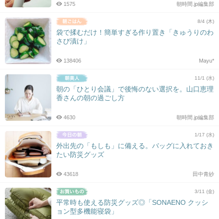
1575
朝時間.jp編集部
8/4 (木)
袋で揉むだけ！簡単すぎる作り置き「きゅうりのわ
さび漬け」
138406
Mayu*
11/1 (水)
朝の「ひとり会議」で後悔のない選択を。山口恵理
香さんの朝の過ごし方
4630
朝時間.jp編集部
1/17 (水)
外出先の「もしも」に備える。バッグに入れておき
たい防災グッズ
43618
田中青紗
3/11 (金)
平常時も使える防災グッズ◎「SONAENO クッシ
ョン型多機能寝袋」