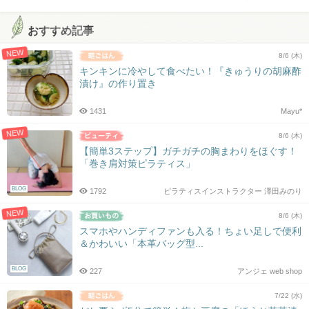
おすすめ記事
NEW
8/6 (木)
キンキンに冷やして食べたい！『きゅうりの胡麻酢
漬け』の作り置き
1431
Mayu*
NEW
8/6 (木)
【簡単3ステップ】ガチガチの胸まわりをほぐす！
「巻き肩対策ピラティス」
BLOG
1792
ピラティスインストラクター 澤田みのり
NEW
8/6 (木)
スマホやハンディファンも入る！ちょい足しで便利
＆かわいい「本革バッグ型...
BLOG
227
アンジェ web shop
7/22 (水)