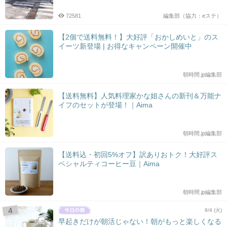
72581
編集部（協力：eステ）
【2個で送料無料！】大好評「おかしめいと」のス
イーツ新登場 | お得なキャンペーン開催中
朝時間.jp編集部
【送料無料】人気料理家かな姐さんの新刊＆万能ナ
イフのセットが登場！｜Aima
朝時間.jp編集部
【送料込・初回5%オフ】訳ありおトク！大好評ス
ペシャルティコーヒー豆｜Aima
朝時間.jp編集部
8/4 (火)
早起きだけが朝活じゃない！朝がもっと楽しくなる