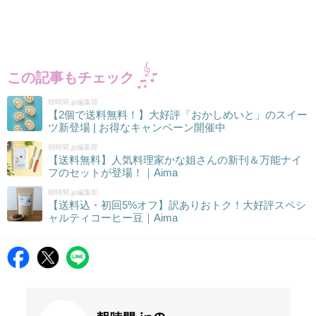
この記事もチェック
朝時間.jp編集部
【2個で送料無料！】大好評「おかしめいと」のスイー
ツ新登場 | お得なキャンペーン開催中
朝時間.jp編集部
【送料無料】人気料理家かな姐さんの新刊＆万能ナイ
フのセットが登場！｜Aima
朝時間.jp編集部
【送料込・初回5%オフ】訳ありおトク！大好評スペシ
ャルティコーヒー豆｜Aima