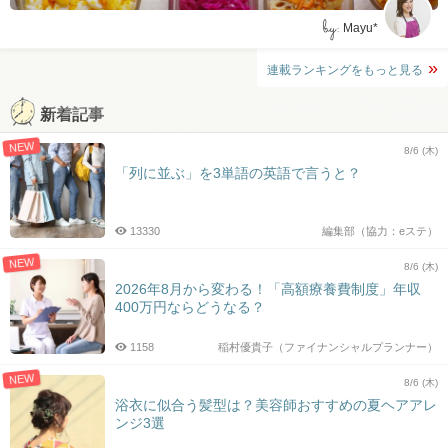
by:
Mayu*
連載ランキングをもっと見る
新着記事
NEW
8/6 (木)
「列に並ぶ」を3単語の英語で言うと？
13330
編集部（協力：eステ）
NEW
8/6 (木)
2026年8月から変わる！「高額療養費制度」年収
400万円ならどうなる？
1158
稲村優貴子（ファイナンシャルプランナー）
NEW
8/6 (木)
浴衣に似合う髪型は？美容師おすすめの夏ヘアアレ
ンジ3選