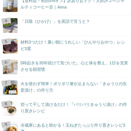
【送料込・初回5%オフ】訳ありおトク！大好評スペシャ
ルティコーヒー豆｜Aima
「日陰（ひかげ）」を英語で言うと？
材料3つだけ！暑い朝にうれしい「ひんやりおやつ」レシ
ピ3選
5時起きを30年続けて気づいた。心と体を整え、1日を充実
させる朝習慣
火を使わず簡単！ポリポリ箸が止まらない「きゅうりの生
姜漬け」の作り方
BLOG
切って干して漬けるだけ！『パリパリきゅうり漬け』の作
り置きレシピ
冷蔵庫にあると助かる！玉ねぎたっぷり作り置きレシピ3