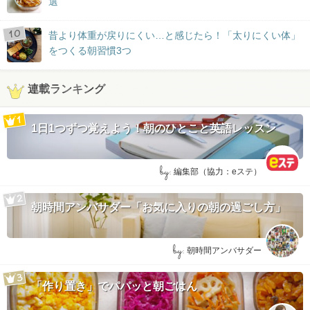
選
昔より体重が戻りにくい…と感じたら！「太りにくい体」
をつくる朝習慣3つ
連載ランキング
1日1つずつ覚えよう！朝のひとこと英語レッスン
by:
編集部（協力：eステ）
朝時間アンバサダー「お気に入りの朝の過ごし方」
by:
朝時間アンバサダー
「作り置き」でパパッと朝ごはん