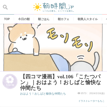
Skip
to
content
TOP
今日の朝
朝ごはん
朝カフェ
朝美人スタイル
【四コマ漫画】vol.106「こたつパ
ン」｜おはよう！おしばと愉快な
仲間たち
おはよう！おしばと愉快な仲間たち
3573
2024/2/16(金)
イラストレーターもちこ