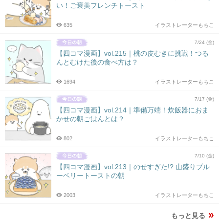
い！ご褒美フレンチトースト
635
イラストレーターもちこ
7/24 (金)
【四コマ漫画】vol.215｜桃の皮むきに挑戦！つる
んとむけた後の食べ方は？
1694
イラストレーターもちこ
7/17 (金)
【四コマ漫画】vol.214｜準備万端！炊飯器におま
かせの朝ごはんとは？
802
イラストレーターもちこ
7/10 (金)
【四コマ漫画】vol.213｜のせすぎた!? 山盛りブル
ーベリートーストの朝
2003
イラストレーターもちこ
もっと見る