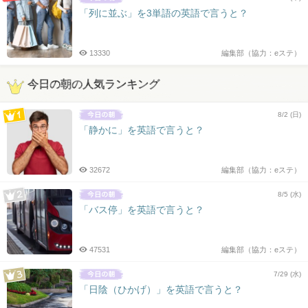
「列に並ぶ」を3単語の英語で言うと？
13330
編集部（協力：eステ）
今日の朝の人気ランキング
8/2 (日)
「静かに」を英語で言うと？
32672
編集部（協力：eステ）
8/5 (水)
「バス停」を英語で言うと？
47531
編集部（協力：eステ）
7/29 (水)
「日陰（ひかげ）」を英語で言うと？