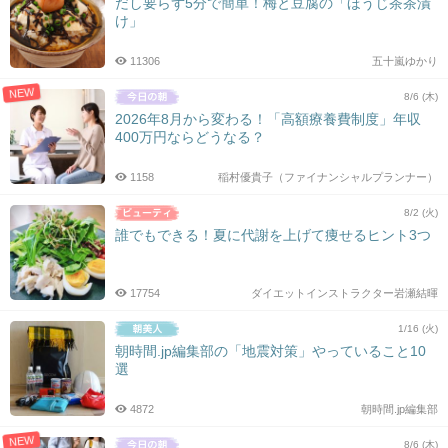
だし要らず5分で簡単！梅と豆腐の「ほうじ茶茶漬
け」
11306
五十嵐ゆかり
NEW
8/6 (木)
2026年8月から変わる！「高額療養費制度」年収
400万円ならどうなる？
1158
稲村優貴子（ファイナンシャルプランナー）
8/2 (火)
誰でもできる！夏に代謝を上げて痩せるヒント3つ
17754
ダイエットインストラクター岩瀬結暉
1/16 (火)
朝時間.jp編集部の「地震対策」やっていること10
選
4872
朝時間.jp編集部
NEW
8/6 (木)