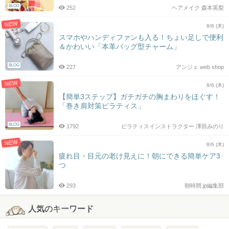
BLOG
252
ヘアメイク 森本英梨
NEW
8/6 (木)
スマホやハンディファンも入る！ちょい足しで便利
＆かわいい「本革バッグ型チャーム」
BLOG
227
アンジェ web shop
NEW
8/6 (木)
【簡単3ステップ】ガチガチの胸まわりをほぐす！
「巻き肩対策ピラティス」
BLOG
1792
ピラティスインストラクター 澤田みのり
NEW
8/6 (木)
疲れ目・目元の老け見えに！朝にできる簡単ケア3
つ
293
朝時間.jp編集部
人気のキーワード