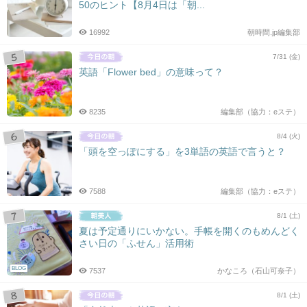
50のヒント【8月4日は「朝...
16992
朝時間.jp編集部
7/31 (金)
英語「Flower bed」の意味って？
8235
編集部（協力：eステ）
8/4 (火)
「頭を空っぽにする」を3単語の英語で言うと？
7588
編集部（協力：eステ）
8/1 (土)
夏は予定通りにいかない。手帳を開くのもめんどく
さい日の「ふせん」活用術
BLOG
7537
かなころ（石山可奈子）
8/1 (土)