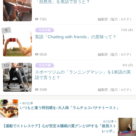
「自然光」を英語で言うと？
7161
編集部（協力：eステ）
7/30 (木)
英語「Chatting with friends」の意味って？
5518
編集部（協力：eステ）
8/3 (月)
スポーツジムの「ランニングマシン」を1単語の英
語で言うと？
3198
編集部（協力：eステ）
« 前の記事
いつもと違う特別感を♪大人味「ラムチョコバナナトースト」
次の記事 »
【湯船でストレスケア】心が安定＆睡眠の質グンとUPする「後屈スト
レッチ」