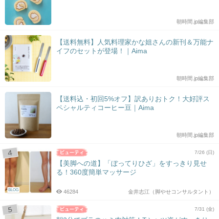
朝時間.jp編集部
【送料無料】人気料理家かな姐さんの新刊＆万能ナ
イフのセットが登場！｜Aima
朝時間.jp編集部
【送料込・初回5%オフ】訳ありおトク！大好評ス
ペシャルティコーヒー豆｜Aima
朝時間.jp編集部
7/26 (日)
【美脚への道】「ぼってりひざ」をすっきり見せ
る！360度簡単マッサージ
BLOG
46284
金井志江（脚やせコンサルタント）
7/31 (金)