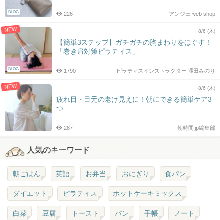
BLOG
226
アンジェ web shop
NEW
8/6 (木)
【簡単3ステップ】ガチガチの胸まわりをほぐす！
「巻き肩対策ピラティス」
BLOG
1790
ピラティスインストラクター 澤田みのり
NEW
8/6 (木)
疲れ目・目元の老け見えに！朝にできる簡単ケア3
つ
287
朝時間.jp編集部
人気のキーワード
朝ごはん
英語
お弁当
おにぎり
食パン
ダイエット
ピラティス
ホットケーキミックス
白菜
豆腐
トースト
パン
手帳
ノート