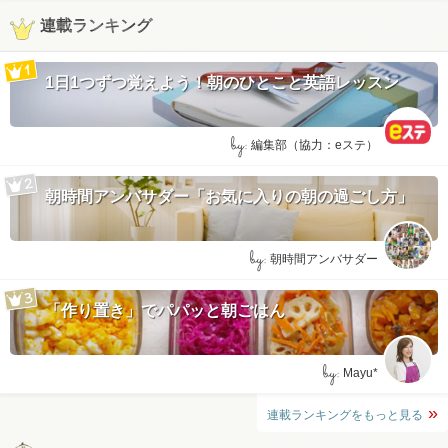
連載ランキング
1日1つずつ覚えよう！朝のひとこと英語レッスン
by:
編集部（協力：eステ）
朝時間アンバサダー「お気に入りの朝の過ごし方」
by:
朝時間アンバサダー
「作り置き」でパパッと朝ごはん
by:
Mayu*
連載ランキングをもっと見る