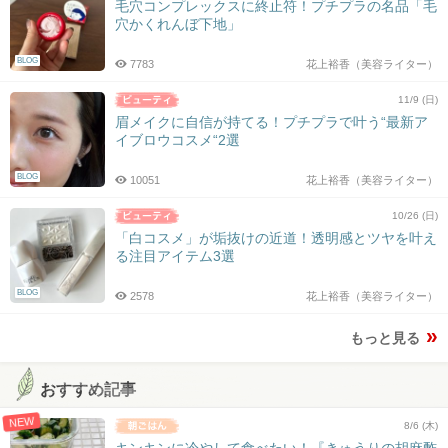
毛穴コンプレックスに終止符！プチプラの名品「毛
穴かくれんぼ下地」
BLOG
7783
花上裕香（美容ライター）
11/9 (日)
眉メイクに自信が持てる！プチプラで叶う“最新ア
イブロウコスメ“2選
BLOG
10051
花上裕香（美容ライター）
10/26 (日)
「白コスメ」が垢抜けの近道！透明感とツヤを叶え
る注目アイテム3選
BLOG
2578
花上裕香（美容ライター）
もっと見る
おすすめ記事
NEW
8/6 (木)