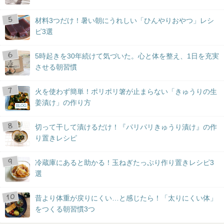
材料3つだけ！暑い朝にうれしい「ひんやりおやつ」レシ
ピ3選
5時起きを30年続けて気づいた。心と体を整え、1日を充実
させる朝習慣
火を使わず簡単！ポリポリ箸が止まらない「きゅうりの生
姜漬け」の作り方
BLOG
切って干して漬けるだけ！『パリパリきゅうり漬け』の作
り置きレシピ
冷蔵庫にあると助かる！玉ねぎたっぷり作り置きレシピ3
選
昔より体重が戻りにくい…と感じたら！「太りにくい体」
をつくる朝習慣3つ