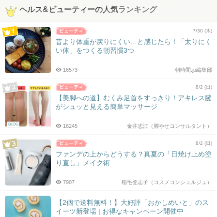
ヘルス&ビューティーの人気ランキング
7/30 (木)
昔より体重が戻りにくい…と感じたら！「太りにく
い体」をつくる朝習慣3つ
16573
朝時間.jp編集部
8/2 (日)
【美脚への道】むくみ足首をすっきり！アキレス腱
がシュッと見える簡単マッサージ
BLOG
16245
金井志江（脚やせコンサルタント）
8/2 (日)
ファンデの上からどうする？真夏の「日焼け止め塗
り直し」メイク術
7907
稲毛登志子（コスメコンシェルジュ）
【2個で送料無料！】大好評「おかしめいと」のス
イーツ新登場 | お得なキャンペーン開催中