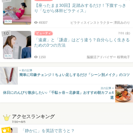
【座ったまま30回】足踏みするだけ！下腹すっき
り「ながら体幹ピラティス」
BLOG
49307
ピラティスインストラクター 澤田みのり
7/31 (金)
「遠慮」と「謙虚」はどう違う？自分らしく生きる
ための3つの方法
BLOG
1150
脳腸活アドバイザー 桜華純子
« 前の記事
簡単に印象チェンジ！ちょい足しするだけ「シーン別メイク」のコツ
次の記事 »
休日にのんびり散歩したい♪「千駄ヶ谷～北参道」おすすめ朝カフェ4
選
アクセスランキング
7/30
〜
8/5
「静かに」を英語で言うと？