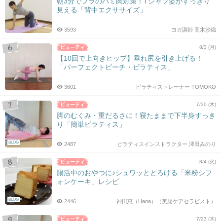
朝3分でブラのハミ肉対策！Tシャツ姿がすっきり
見える「背中エクササイズ」
3593
ヨガ講師 高木沙織
8/3 (月)
【10回で上向きヒップ】垂れ尻を引き上げる！
「パーフェクトピーチ・ピラティス」
3601
ピラティストレーナー TOMOKO
7/30 (木)
脚のむくみ・重だるさに！寝たままで下半身すっき
り「簡単ピラティス」
BLOG
2487
ピラティスインストラクター 澤田みのり
8/4 (火)
腸活中のおやつに♪シュワッととろける「米粉シフ
ォンケーキ」レシピ
BLOG
2446
神田恵（Hana）（美腸ケアセラピスト）
7/23 (木)