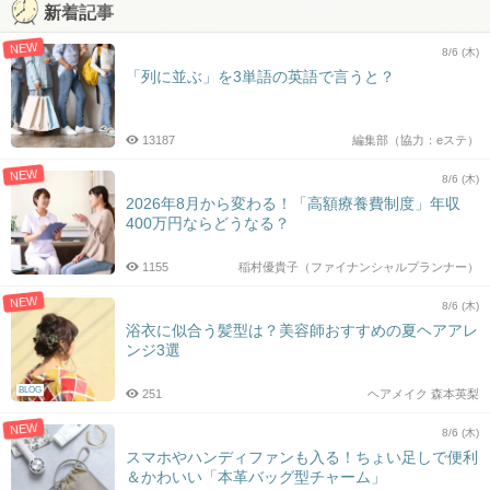
新着記事
NEW
8/6 (木)
「列に並ぶ」を3単語の英語で言うと？
13187
編集部（協力：eステ）
NEW
8/6 (木)
2026年8月から変わる！「高額療養費制度」年収
400万円ならどうなる？
1155
稲村優貴子（ファイナンシャルプランナー）
NEW
8/6 (木)
浴衣に似合う髪型は？美容師おすすめの夏ヘアアレ
ンジ3選
BLOG
251
ヘアメイク 森本英梨
NEW
8/6 (木)
スマホやハンディファンも入る！ちょい足しで便利
＆かわいい「本革バッグ型チャーム」