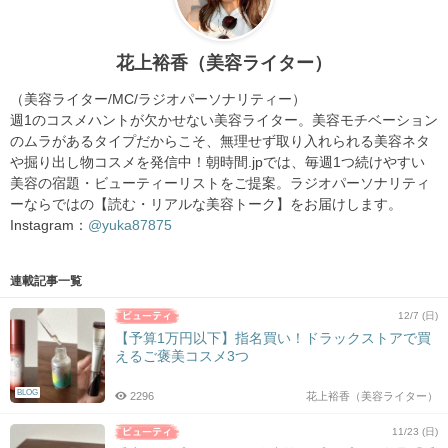
花上裕香（美容ライター）
（美容ライター/MC/ラジオパーソナリティー）
週1のコスメハントが欠かせない美容ライター。美容モチベーション
のムラがあるタイプだからこそ、無理せず取り入れられる美容ネタ
や掘り出し物コスメを発信中！朝時間.jpでは、毎週1つ続けやすい
美容の宿題・ビューティーリストをご提案。ラジオパーソナリティ
ーならではの【読む・リアルな美容トーク】をお届けします。
Instagram：
@yuka87875
連載記事一覧
12/7 (日)
【予算1万円以下】指名買い！ドラックストアで買
えるご褒美コスメ3つ
BLOG
2296
花上裕香（美容ライター）
11/23 (日)