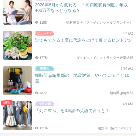
2026年8月から変わる！「高額療養費制度」年収
400万円ならどうなる？
1155
稲村優貴子（ファイナンシャルプランナー）
8/2 (火)
誰でもできる！夏に代謝を上げて痩せるヒント3つ
17754
ダイエットインストラクター岩瀬結暉
1/16 (火)
朝時間.jp編集部の「地震対策」やっていること10
選
4872
朝時間.jp編集部
NEW
8/6 (木)
「列に並ぶ」を3単語の英語で言うと？
13187
編集部（協力：eステ）