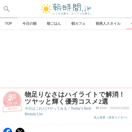
Skip
to
content
TOP
今日の朝
朝ごはん
朝カフェ
朝美人スタイル
物足りなさはハイライトで解消！
ツヤッと輝く優秀コスメ2選
今日はこれだけやってみる！Today’s Best
3546
2023/2/19(日)
BLOG
Beauty List
花上裕香（美容ライター）