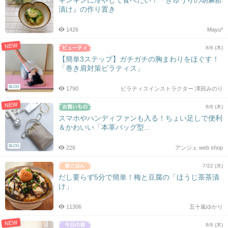
キンキンに冷やして食べたい！『きゅうりの胡麻酢
漬け』の作り置き
1426
Mayu*
NEW
8/6 (木)
【簡単3ステップ】ガチガチの胸まわりをほぐす！
「巻き肩対策ピラティス」
BLOG
1790
ピラティスインストラクター 澤田みのり
NEW
8/6 (木)
スマホやハンディファンも入る！ちょい足しで便利
＆かわいい「本革バッグ型...
BLOG
226
アンジェ web shop
7/22 (水)
だし要らず5分で簡単！梅と豆腐の「ほうじ茶茶漬
け」
11306
五十嵐ゆかり
NEW
8/6 (木)