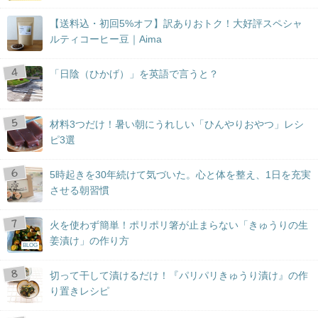
【送料込・初回5%オフ】訳ありおトク！大好評スペシャ
ルティコーヒー豆｜Aima
「日陰（ひかげ）」を英語で言うと？
材料3つだけ！暑い朝にうれしい「ひんやりおやつ」レシ
ピ3選
5時起きを30年続けて気づいた。心と体を整え、1日を充実
させる朝習慣
火を使わず簡単！ポリポリ箸が止まらない「きゅうりの生
姜漬け」の作り方
BLOG
切って干して漬けるだけ！『パリパリきゅうり漬け』の作
り置きレシピ