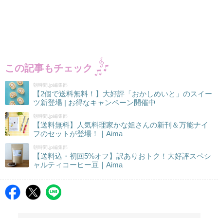
この記事もチェック
朝時間.jp編集部
【2個で送料無料！】大好評「おかしめいと」のスイー
ツ新登場 | お得なキャンペーン開催中
朝時間.jp編集部
【送料無料】人気料理家かな姐さんの新刊＆万能ナイ
フのセットが登場！｜Aima
朝時間.jp編集部
【送料込・初回5%オフ】訳ありおトク！大好評スペシ
ャルティコーヒー豆｜Aima