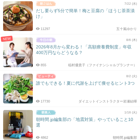
7/22 (水)
だし要らず5分で簡単！梅と豆腐の「ほうじ茶茶漬
け」
11297
五十嵐ゆかり
NEW
8/6 (木)
2026年8月から変わる！「高額療養費制度」年収
400万円ならどうなる？
855
稲村優貴子（ファイナンシャルプランナー）
8/2 (火)
誰でもできる！夏に代謝を上げて痩せるヒント3つ
17730
ダイエットインストラクター岩瀬結暉
1/16 (火)
朝時間.jp編集部の「地震対策」やっていること10
選
4862
朝時間.jp編集部