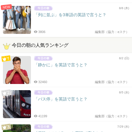
NEW
8/6 (木)
「列に並ぶ」を3単語の英語で言うと？
3806
編集部（協力：eステ）
今日の朝の人気ランキング
8/2 (日)
「静かに」を英語で言うと？
32460
編集部（協力：eステ）
8/5 (水)
「バス停」を英語で言うと？
41199
編集部（協力：eステ）
7/29 (水)