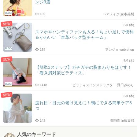
ンジ3選
BLOG
189
ヘアメイク 森本英梨
NEW
8/6 (木)
スマホやハンディファンも入る！ちょい足しで便利
＆かわいい「本革バッグ型チャーム」
BLOG
138
アンジェ web shop
NEW
8/6 (木)
【簡単3ステップ】ガチガチの胸まわりをほぐす！
「巻き肩対策ピラティス」
BLOG
1418
ピラティスインストラクター 澤田みのり
NEW
8/6 (木)
疲れ目・目元の老け見えに！朝にできる簡単ケア3
つ
142
朝時間.jp編集部
人気のキーワード