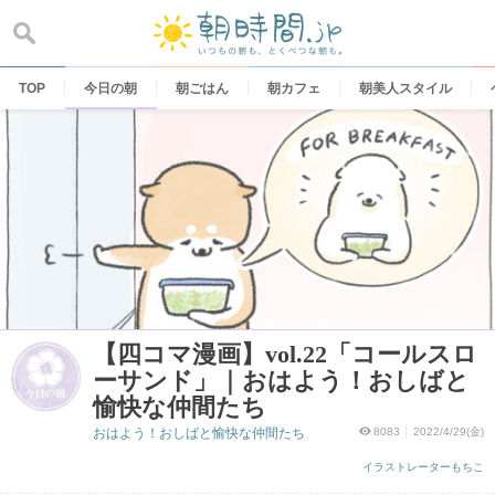
Skip
to
content
TOP
今日の朝
朝ごはん
朝カフェ
朝美人スタイル
【四コマ漫画】vol.22「コールスロ
ーサンド」｜おはよう！おしばと
愉快な仲間たち
おはよう！おしばと愉快な仲間たち
8083
2022/4/29(金)
イラストレーターもちこ