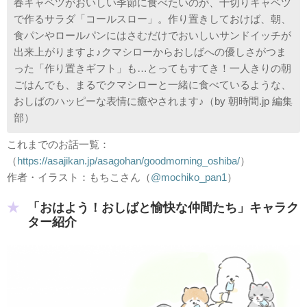
春キャベツがおいしい季節に食べたいのが、千切りキャベツ
で作るサラダ「コールスロー」。作り置きしておけば、朝、
食パンやロールパンにはさむだけでおいしいサンドイッチが
出来上がりますよ♪クマシローからおしばへの優しさがつま
った「作り置きギフト」も…とってもすてき！一人きりの朝
ごはんでも、まるでクマシローと一緒に食べているような、
おしばのハッピーな表情に癒やされます♪（by 朝時間.jp 編集
部）
これまでのお話一覧：
（
https://asajikan.jp/asagohan/goodmorning_oshiba/
）
作者・イラスト：もちこさん（
@mochiko_pan1
）
「おはよう！おしばと愉快な仲間たち」キャラク
ター紹介