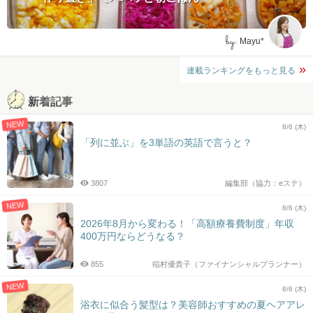
by:
Mayu*
連載ランキングをもっと見る
新着記事
NEW
8/6 (木)
「列に並ぶ」を3単語の英語で言うと？
3807
編集部（協力：eステ）
NEW
8/6 (木)
2026年8月から変わる！「高額療養費制度」年収
400万円ならどうなる？
855
稲村優貴子（ファイナンシャルプランナー）
NEW
8/6 (木)
浴衣に似合う髪型は？美容師おすすめの夏ヘアアレ