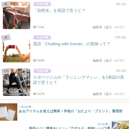
8/1 (土)
「自然光」を英語で言うと？
7141
編集部（協力：eステ）
7/30 (木)
英語「Chatting with friends」の意味って？
5504
編集部（協力：eステ）
8/3 (月)
スポーツジムの「ランニングマシン」を1単語の英
語で言うと？
3179
編集部（協力：eステ）
« 前の記事
あるアイテムを使えば簡単！学校の「おたより・プリント」整理術
次の記事 »
美肌ベジ！簡単おいしい「アボカド」朝食レシピ3選