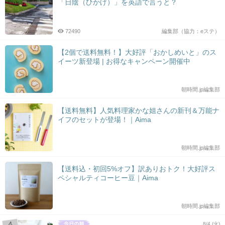
「日陰（ひかげ）」を英語で言うと？
72490
編集部（協力：eステ）
【2個で送料無料！】大好評「おかしめいと」のス
イーツ新登場 | お得なキャンペーン開催中
朝時間.jp編集部
【送料無料】人気料理家かな姐さんの新刊＆万能ナ
イフのセットが登場！｜Aima
朝時間.jp編集部
【送料込・初回5%オフ】訳ありおトク！大好評ス
ペシャルティコーヒー豆｜Aima
朝時間.jp編集部
8/4 (火)