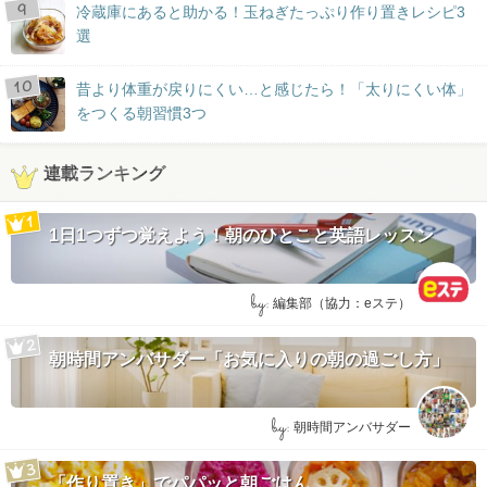
冷蔵庫にあると助かる！玉ねぎたっぷり作り置きレシピ3
選
昔より体重が戻りにくい…と感じたら！「太りにくい体」
をつくる朝習慣3つ
連載ランキング
1日1つずつ覚えよう！朝のひとこと英語レッスン
by:
編集部（協力：eステ）
朝時間アンバサダー「お気に入りの朝の過ごし方」
by:
朝時間アンバサダー
「作り置き」でパパッと朝ごはん