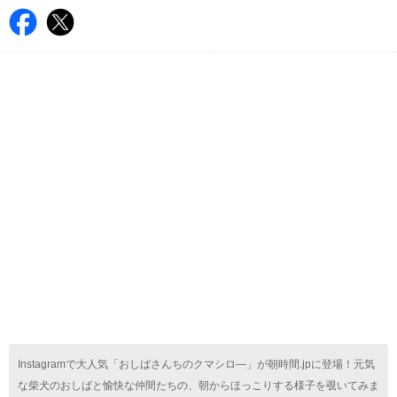
Instagramで大人気「おしばさんちのクマシロ―」が朝時間.jpに登場！元気
な柴犬のおしばと愉快な仲間たちの、朝からほっこりする様子を覗いてみま