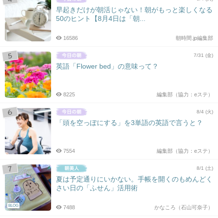
早起きだけが朝活じゃない！朝がもっと楽しくなる
50のヒント【8月4日は「朝...
16586
朝時間.jp編集部
7/31 (金)
英語「Flower bed」の意味って？
8225
編集部（協力：eステ）
8/4 (火)
「頭を空っぽにする」を3単語の英語で言うと？
7554
編集部（協力：eステ）
8/1 (土)
夏は予定通りにいかない。手帳を開くのもめんどく
さい日の「ふせん」活用術
BLOG
7488
かなころ（石山可奈子）