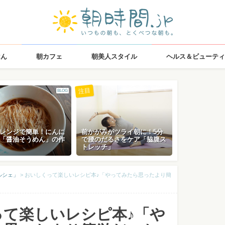
はん
朝カフェ
朝美人スタイル
ヘルス＆ビューティ
注目
BLOG
レンジで簡単！にんに
前かがみがツライ朝に！5分
「醤油そうめん」の作
で腰のだるさをケア「脇腹ス
トレッチ」
ルシェ」
>
おいしくって楽しいレシピ本♪「やってみたら思ったより簡
って楽しいレシピ本♪「や