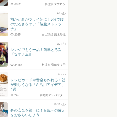
6652
料理家 エプロン
8/7 (金)
前かがみがツライ朝に！5分で腰
のだるさをケア「脇腹ストレッ
チ」
2025
ヨガ講師 高木沙織
8/3 (月)
レンジでもう一品！簡単とろ旨
「なすナムル」
34483
料理家 齋藤菜々子
8/7 (金)
レシピカードや音楽も作れる！朝
が楽しくなる「AI活用アイデア」
4選
245
朝時間アンバサダー
10/12 (土)
身の安全を第一に！台風への備え
をおさらいしよう