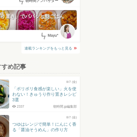
by:
朝時間アンバサダー
作り置き」でパパッと朝ごはん
by:
Mayu*
連載ランキングをもっと見る
すすめ記事
8/7 (金)
「ポリポリ食感が楽しい」火を使
わない！きゅうり作り置きレシピ
3選
2337
朝時間.jp編集部
8/7 (金)
つゆはレンジで簡単！にんにく香
る「醤油そうめん」の作り方