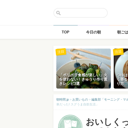
TOP
今日の朝
朝ご
Skip
注目
注目
to
content
「ポリポリ食感が楽しい」火
つゆは
を使わない！きゅうり作り置
く香る
きレシピ3選
り方
朝時間.jp
>
お買いもの
>
編集部「モーニング・マ
単だった! スグうま自炊生活」
おいしく