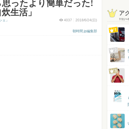
思ったより簡単だった!
自炊生活」
ア
7/31
〜
シェ」
4037
2018/6/24(日)
朝時間.jp編集部