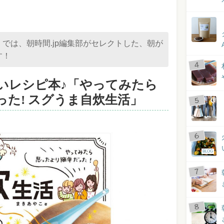
では、朝時間.jp編集部がセレクトした、朝が
す！
いレシピ本♪「やってみたら
た! スグうま自炊生活」
BLOG