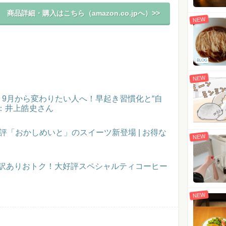
商品詳細・購入はこちら（amazon.co.jpへ）>>
NEW
BLOG
NEW
催！9月から変わりたい人へ！早起き習慣化と“自
：井上皓史さん
評「おかしめいと」のスイーツ新登場 | お得な
NEW
】訳ありおトク！大好評スペシャルティコーヒー
NEW