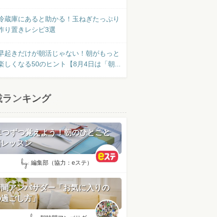
冷蔵庫にあると助かる！玉ねぎたっぷり
作り置きレシピ3選
早起きだけが朝活じゃない！朝がもっと
楽しくなる50のヒント【8月4日は「朝...
載ランキング
日1つずつ覚えよう！朝のひとこと
語レッスン
by:
編集部（協力：eステ）
時間アンバサダー「お気に入りの
の過ごし方」