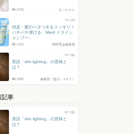
2743
なっちゃん
7/7 (月)
頭皮・髪のベタつきをスッキリ！
パチパチ弾ける「Merit ドライシ
ャンプー」
1310
朝時間.jp編集部
8/7 (金)
英語「dim lighting」の意味と
は？
2855
編集部（協力：eステ）
着記事
8/7 (金)
英語「dim lighting」の意味と
は？