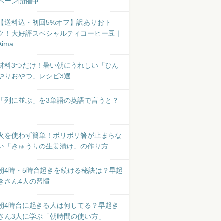
ペーン開催中
【送料込・初回5%オフ】訳ありおト
ク！大好評スペシャルティコーヒー豆｜
Aima
材料3つだけ！暑い朝にうれしい「ひん
やりおやつ」レシピ3選
「列に並ぶ」を3単語の英語で言うと？
火を使わず簡単！ポリポリ箸が止まらな
い「きゅうりの生姜漬け」の作り方
朝4時・5時台起きを続ける秘訣は？早起
きさん4人の習慣
朝4時台に起きる人は何してる？早起き
さん3人に学ぶ「朝時間の使い方」