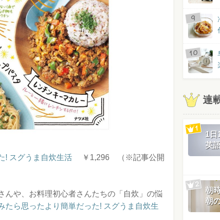
連
1
英
! スグうま自炊生活
￥1,296 （※記事公開
朝
さんや、お料理初心者さんたちの「自炊」の悩
朝
みたら思ったより簡単だった! スグうま自炊生