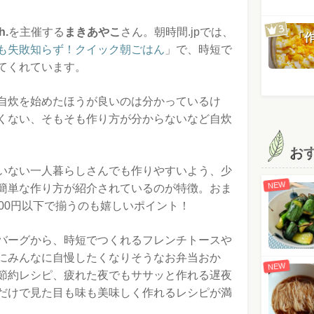
h.
を主催する
まきあやこ
さん。朝時間.jpでは、
「
も失敗知らず！クイック朝ごはん
」で、時短で
てくれています。
自炊を始めたほうが良いのは分かっているけ
くない、そもそも作り方が分からないなど自炊
お
いない一人暮らしさんでも作りやすいよう、少
NEW
簡単な作り方が紹介されているのが特徴。おま
00円以下で揃うのも嬉しいポイント！
バーグから、時短でつくれるフレンチトースや
にみんなに自慢したくなりそうなお弁当おか
NEW
節約レシピ、疲れた夜でもササッと作れる遅夜
だけで見た目も味も美味しく作れるレシピが満