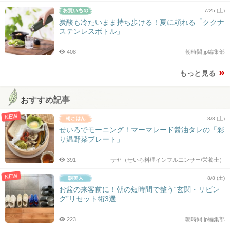
7/25 (土)
炭酸も冷たいまま持ち歩ける！夏に頼れる「ククナ
ステンレスボトル」
408
朝時間.jp編集部
もっと見る
おすすめ記事
NEW
8/8 (土)
せいろでモーニング！マーマレード醤油タレの「彩
り温野菜プレート」
391
サヤ（せいろ料理インフルエンサー/栄養士）
NEW
8/8 (土)
お盆の来客前に！朝の短時間で整う“玄関・リビン
グ”リセット術3選
223
朝時間.jp編集部