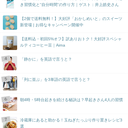
き習慣化と“自分時間”の作り方｜ゲスト：井上皓史さん
【2個で送料無料！】大好評「おかしめいと」のスイーツ
新登場 | お得なキャンペーン開催中
【送料込・初回5%オフ】訳ありおトク！大好評スペシャ
ルティコーヒー豆｜Aima
「静かに」を英語で言うと？
「列に並ぶ」を3単語の英語で言うと？
朝4時・5時台起きを続ける秘訣は？早起きさん4人の習慣
冷蔵庫にあると助かる！玉ねぎたっぷり作り置きレシピ3
選