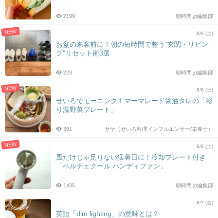
2199
朝時間.jp編集部
NEW
8/8 (土)
お盆の来客前に！朝の短時間で整う“玄関・リビン
グ”リセット術3選
223
朝時間.jp編集部
NEW
8/8 (土)
せいろでモーニング！マーマレード醤油タレの「彩
り温野菜プレート」
391
サヤ（せいろ料理インフルエンサー/栄養士）
NEW
8/8 (土)
風だけじゃ足りない猛暑日に！冷却プレート付き
「ペルチェクール ハンディファン」
1435
朝時間.jp編集部
8/7 (金)
英語「dim lighting」の意味とは？