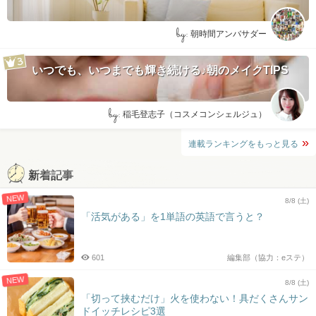
by:
朝時間アンバサダー
いつでも、いつまでも輝き続ける♪朝のメイクTIPS
by:
稲毛登志子（コスメコンシェルジュ）
連載ランキングをもっと見る
新着記事
NEW
8/8 (土)
「活気がある」を1単語の英語で言うと？
601
編集部（協力：eステ）
NEW
8/8 (土)
「切って挟むだけ」火を使わない！具だくさんサン
ドイッチレシピ3選