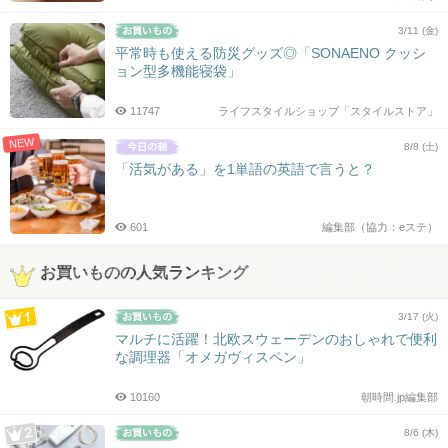
3/11 (金)
平常時も使える防災グッズ◎「SONAENO クッシ
ョン型多機能寝袋」
11747
ライフスタイルショップ「スタイルストア」
NEW
8/8 (土)
「活気がある」を1単語の英語で言うと？
601
編集部（協力：eステ）
お買いものの人気ランキング
3/17 (火)
マルチに活躍！北欧スウェーデンのおしゃれで便利
な調理器「オメガヴィスペン」
10160
朝時間.jp編集部
8/6 (木)