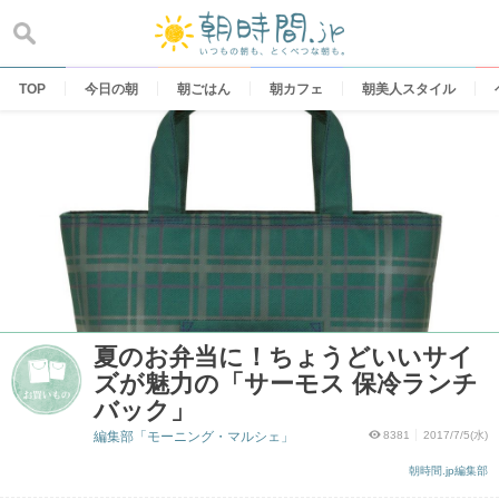
Skip
to
content
TOP
今日の朝
朝ごはん
朝カフェ
朝美人スタイル
夏のお弁当に！ちょうどいいサイ
ズが魅力の「サーモス 保冷ランチ
バック」
編集部「モーニング・マルシェ」
8381
2017/7/5(水)
朝時間.jp編集部