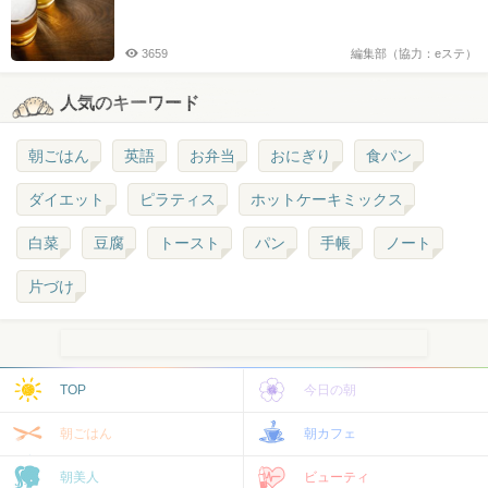
3659
編集部（協力：eステ）
人気のキーワード
朝ごはん
英語
お弁当
おにぎり
食パン
ダイエット
ピラティス
ホットケーキミックス
白菜
豆腐
トースト
パン
手帳
ノート
片づけ
TOP
今日の朝
朝ごはん
朝カフェ
朝美人
ビューティ