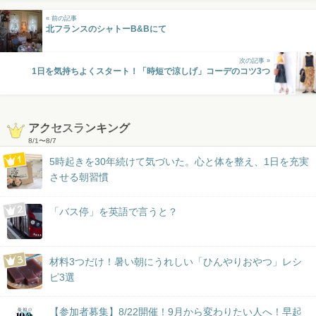
« 前の記事
北フランスのシャトーB&Bにて
次の記事 »
1日を気持ちよくスタート！「時短で涼しげ」コーデのコツ3つ
アクセスランキング
8/1
〜
8/7
5時起きを30年続けて気づいた。心と体を整え、1日を充実
させる朝習慣
「バス停」を英語で言うと？
材料3つだけ！暑い朝にうれしい「ひんやりおやつ」レシ
ピ3選
【参加者募集】8/22開催！9月から変わりたい人へ！早起