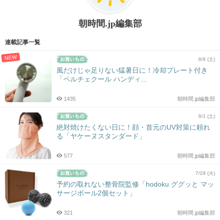
朝時間.jp編集部
連載記事一覧
NEW
8/8 (土)
風だけじゃ足りない猛暑日に！冷却プレート付き
「ペルチェクール ハンディ...
1435
朝時間.jp編集部
8/1 (土)
絶対焼けたくない日に！顔・首元のUV対策に頼れ
る「ヤケーヌスタンダード」
577
朝時間.jp編集部
7/28 (火)
予約の取れない整骨院監修「hodoku ググッと マッ
サージボール2個セット」
321
朝時間.jp編集部