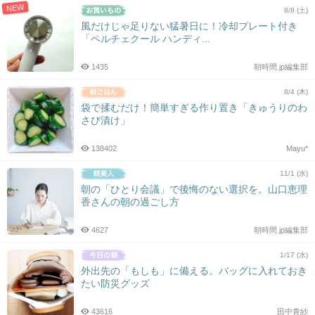
NEW
8/8 (土)
風だけじゃ足りない猛暑日に！冷却プレート付き
「ペルチェクール ハンディ...
1435
朝時間.jp編集部
8/4 (木)
袋で揉むだけ！簡単すぎる作り置き「きゅうりのわ
さび漬け」
138402
Mayu*
11/1 (水)
朝の「ひとり会議」で後悔のない選択を。山口恵理
香さんの朝の過ごし方
4627
朝時間.jp編集部
1/17 (水)
外出先の「もしも」に備える。バッグに入れておき
たい防災グッズ
43616
田中青紗