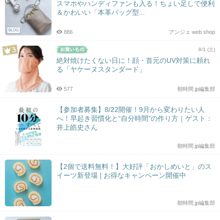
スマホやハンディファンも入る！ちょい足しで便利
＆かわいい「本革バッグ型...
BLOG
886
アンジェ web shop
8/1 (土)
絶対焼けたくない日に！顔・首元のUV対策に頼れ
る「ヤケーヌスタンダード」
577
朝時間.jp編集部
【参加者募集】8/22開催！9月から変わりたい人
へ！早起き習慣化と“自分時間”の作り方｜ゲスト：
井上皓史さん
朝時間.jp編集部
【2個で送料無料！】大好評「おかしめいと」のス
イーツ新登場 | お得なキャンペーン開催中
朝時間.jp編集部