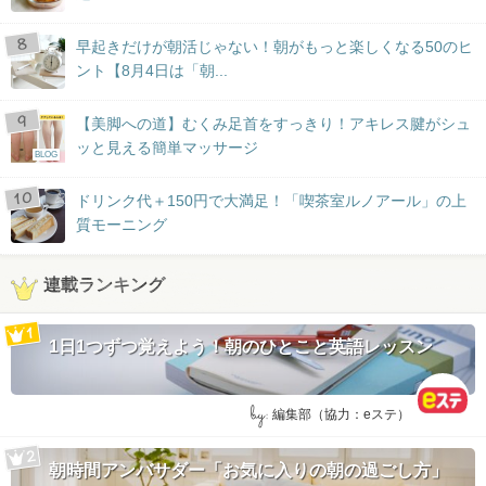
早起きだけが朝活じゃない！朝がもっと楽しくなる50のヒ
ント【8月4日は「朝...
【美脚への道】むくみ足首をすっきり！アキレス腱がシュ
ッと見える簡単マッサージ
BLOG
ドリンク代＋150円で大満足！「喫茶室ルノアール」の上
質モーニング
連載ランキング
1日1つずつ覚えよう！朝のひとこと英語レッスン
by:
編集部（協力：eステ）
朝時間アンバサダー「お気に入りの朝の過ごし方」