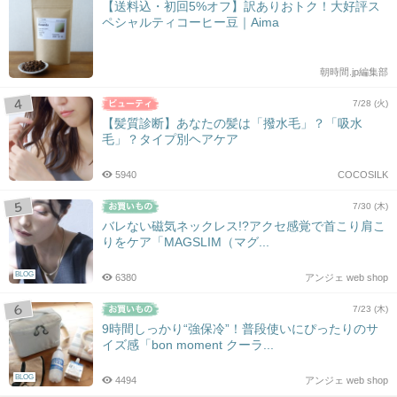
【送料込・初回5%オフ】訳ありおトク！大好評ス
ペシャルティコーヒー豆｜Aima
朝時間.jp編集部
7/28 (火)
【髪質診断】あなたの髪は「撥水毛」？「吸水
毛」？タイプ別ヘアケア
5940
COCOSILK
7/30 (木)
バレない磁気ネックレス!?アクセ感覚で首こり肩こ
りをケア「MAGSLIM（マグ...
BLOG
6380
アンジェ web shop
7/23 (木)
9時間しっかり“強保冷”！普段使いにぴったりのサ
イズ感「bon moment クーラ...
BLOG
4494
アンジェ web shop