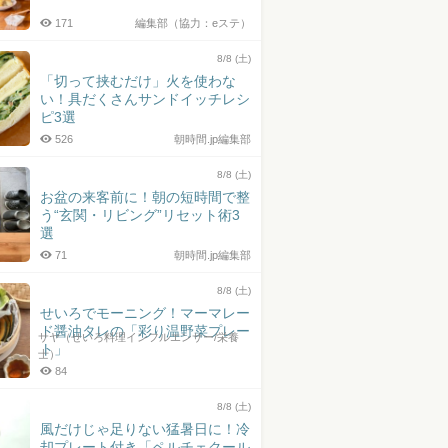
171
編集部（協力：eステ）
8/8 (土)
「切って挟むだけ」火を使わな
い！具だくさんサンドイッチレシ
ピ3選
526
朝時間.jp編集部
8/8 (土)
お盆の来客前に！朝の短時間で整
う“玄関・リビング”リセット術3
選
71
朝時間.jp編集部
8/8 (土)
せいろでモーニング！マーマレー
ド醤油タレの「彩り温野菜プレー
サヤ（せいろ料理インフルエンサー/栄養
ト」
士）
84
8/8 (土)
風だけじゃ足りない猛暑日に！冷
却プレート付き「ペルチェクール