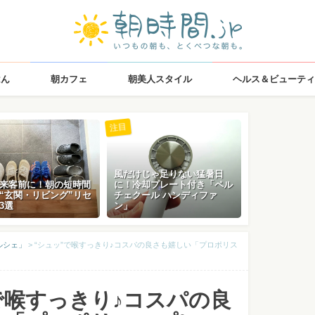
はん
朝カフェ
朝美人スタイル
ヘルス＆ビューティ
注目
風だけじゃ足りない猛暑日
来客前に！朝の短時間
に！冷却プレート付き「ペル
“玄関・リビング”リセ
チェクール ハンディファ
3選
ン」
ルシェ」
>
“シュッ”で喉すっきり♪コスパの良さも嬉しい「プロポリス
で喉すっきり♪コスパの良