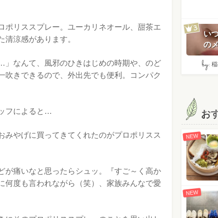
ロポリススプレー。ユーカリネオール、甜茶エ
い
た清涼感があります。
のメ
by:
…」なんて、風邪のひきはじめの時期や、のど
稲
一吹きできるので、外出先でも便利。コンパク
ッフによると…
お
おみやげに買ってきてくれたのがプロポリスス
NEW
どが痛いなと思ったらシュッ。『すご～く高か
に何度も言われながら（笑）、家族みんなで愛
NEW