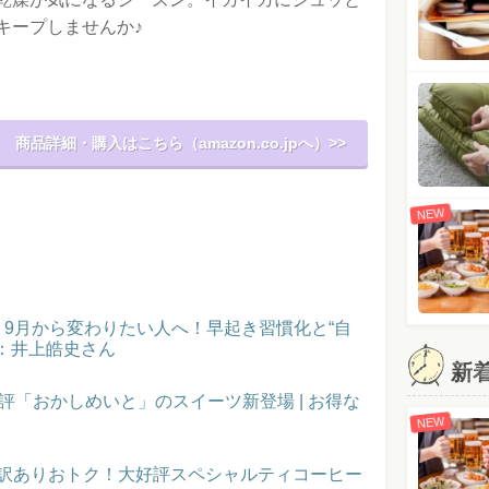
キープしませんか♪
商品詳細・購入はこちら（amazon.co.jpへ）>>
NEW
催！9月から変わりたい人へ！早起き習慣化と“自
：井上皓史さん
新
評「おかしめいと」のスイーツ新登場 | お得な
NEW
】訳ありおトク！大好評スペシャルティコーヒー