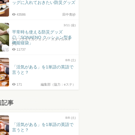
ッグに入れておきたい防災グッズ
43586
田中青紗
3/11 (金)
平常時も使える防災グッズ
◎「SONAENO クッション型多
ライフスタイルショップ「スタイルスト
機能寝袋」
ア」
11737
8/8 (土)
「活気がある」を1単語の英語で
言うと？
171
編集部（協力：eステ）
着記事
8/8 (土)
「活気がある」を1単語の英語で
言うと？