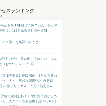
クセスランキング
8/6
5時起きを30年続けて気づいた。心と体
を整え、1日を充実させる朝習慣
「バス停」を英語で言うと？
材料3つだけ！暑い朝にうれしい「ひん
やりおやつ」レシピ3選
【参加者募集】8/22開催！9月から変わ
りたい人へ！早起き習慣化と“自分時
間”の作り方｜ゲスト：井上皓史さん
【2個で送料無料！】大好評「おかしめ
いと」のスイーツ新登場 | お得なキャン