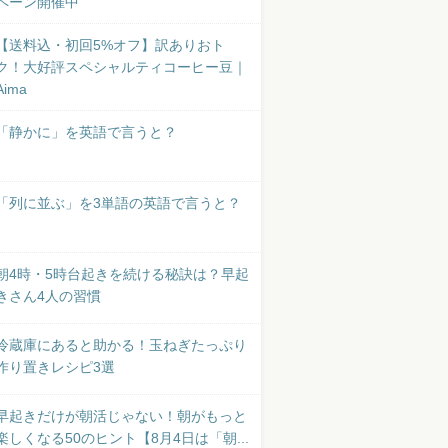
ペーン開催中
【送料込・初回5%オフ】訳ありおト
ク！大好評スペシャルティコーヒー豆｜
Aima
「静かに」を英語で言うと？
「列に並ぶ」を3単語の英語で言うと？
朝4時・5時台起きを続ける秘訣は？早起
きさん4人の習慣
冷蔵庫にあると助かる！玉ねぎたっぷり
作り置きレシピ3選
早起きだけが朝活じゃない！朝がもっと
楽しくなる50のヒント【8月4日は「朝...