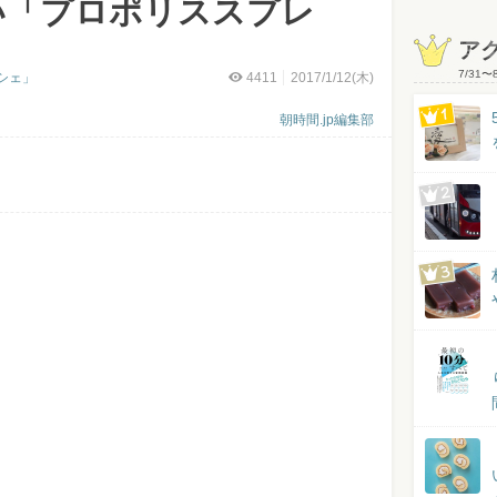
い「プロポリススプレ
ア
7/31
〜
シェ」
4411
2017/1/12(木)
朝時間.jp編集部