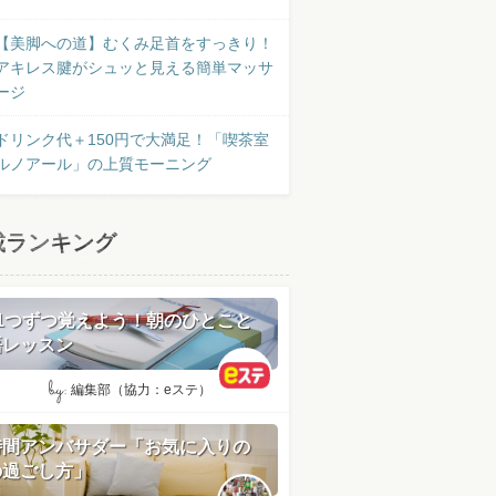
【美脚への道】むくみ足首をすっきり！
アキレス腱がシュッと見える簡単マッサ
ージ
ドリンク代＋150円で大満足！「喫茶室
ルノアール」の上質モーニング
載ランキング
日1つずつ覚えよう！朝のひとこと
語レッスン
by:
編集部（協力：eステ）
時間アンバサダー「お気に入りの
の過ごし方」