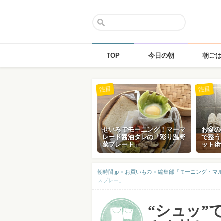
TOP
今日の朝
朝ご
Skip
注目
注目
to
content
せいろでモーニング！マーマ
お盆の
レード醤油タレの「彩り温野
で整う
菜プレート」
ット術
朝時間.jp
>
お買いもの
>
編集部「モーニング・マ
スプレー」
“シュッ”