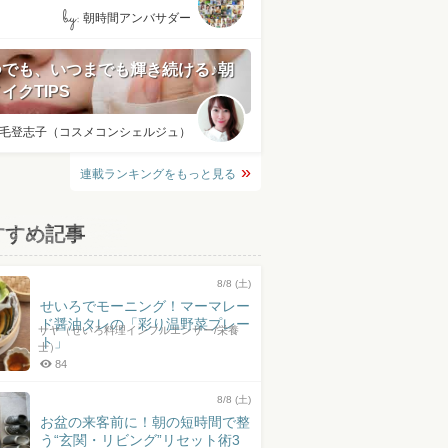
by:
朝時間アンバサダー
つでも、いつまでも輝き続ける♪朝
イクTIPS
毛登志子（コスメコンシェルジュ）
連載ランキングをもっと見る
すすめ記事
8/8 (土)
せいろでモーニング！マーマレー
ド醤油タレの「彩り温野菜プレー
サヤ（せいろ料理インフルエンサー/栄養
ト」
士）
84
8/8 (土)
お盆の来客前に！朝の短時間で整
う“玄関・リビング”リセット術3