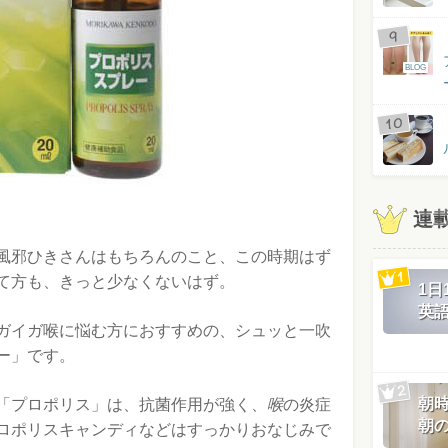
BLOG
連
風邪ひきさんはもちろんのこと、この時期はず
て方も、きっと少なくないはず。
1
英
ガイガ喉に悩む方におすすめの、シュッと一吹
ー」です。
朝
「プロポリス」は、抗菌作用が強く、
喉
の炎症
朝
ロポリスキャンディなどはすっかりおなじみで