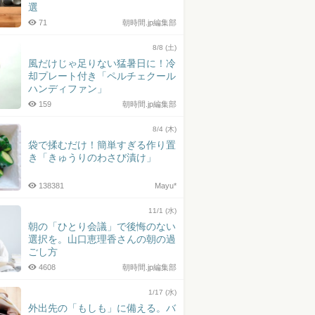
選
71
朝時間.jp編集部
8/8 (土)
風だけじゃ足りない猛暑日に！冷
却プレート付き「ペルチェクール
ハンディファン」
159
朝時間.jp編集部
8/4 (木)
袋で揉むだけ！簡単すぎる作り置
き「きゅうりのわさび漬け」
138381
Mayu*
11/1 (水)
朝の「ひとり会議」で後悔のない
選択を。山口恵理香さんの朝の過
ごし方
4608
朝時間.jp編集部
1/17 (水)
外出先の「もしも」に備える。バ