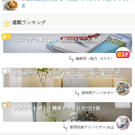
選
連載ランキング
1日1つずつ覚えよう！朝のひとこと英語レッスン
by:
編集部（協力：eステ）
朝時間アンバサダー「お気に入りの朝の過ごし方」
by:
朝時間アンバサダー
ズボラでも続く！簡単すっきり片づけ術
by:
整理収納アドバイザー みほ