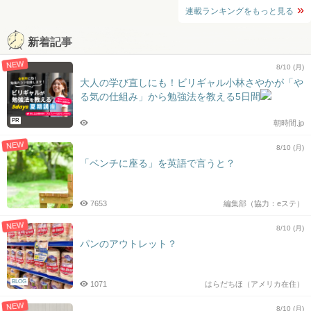
連載ランキングをもっと見る
新着記事
NEW
8/10 (月)
大人の学び直しにも！ビリギャル小林さやかが「や
る気の仕組み」から勉強法を教える5日間
PR
朝時間.jp
NEW
8/10 (月)
「ベンチに座る」を英語で言うと？
7653
編集部（協力：eステ）
NEW
8/10 (月)
パンのアウトレット？
BLOG
1071
はらだちほ（アメリカ在住）
NEW
8/10 (月)