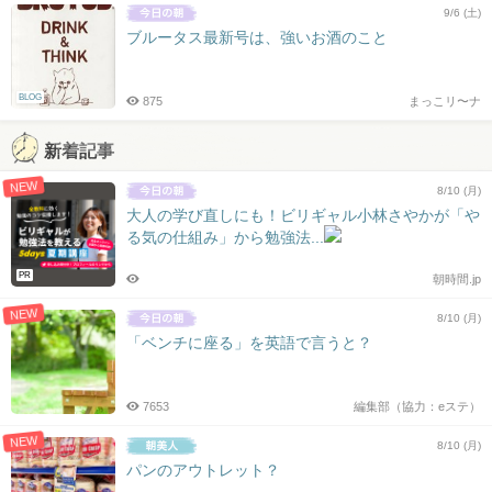
9/6 (土)
ブルータス最新号は、強いお酒のこと
BLOG
875
まっこリ〜ナ
新着記事
NEW
8/10 (月)
大人の学び直しにも！ビリギャル小林さやかが「や
る気の仕組み」から勉強法...
PR
朝時間.jp
NEW
8/10 (月)
「ベンチに座る」を英語で言うと？
7653
編集部（協力：eステ）
NEW
8/10 (月)
パンのアウトレット？