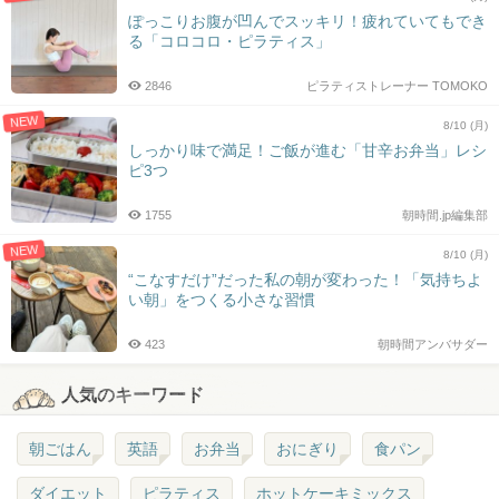
ぽっこりお腹が凹んでスッキリ！疲れていてもでき
る「コロコロ・ピラティス」
2846
ピラティストレーナー TOMOKO
NEW
8/10 (月)
しっかり味で満足！ご飯が進む「甘辛お弁当」レシ
ピ3つ
1755
朝時間.jp編集部
NEW
8/10 (月)
“こなすだけ”だった私の朝が変わった！「気持ちよ
い朝」をつくる小さな習慣
423
朝時間アンバサダー
人気のキーワード
朝ごはん
英語
お弁当
おにぎり
食パン
ダイエット
ピラティス
ホットケーキミックス