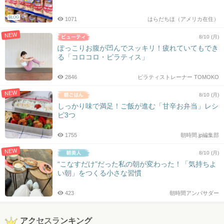
BLOG
1071
はらだちほ（アメリカ在住）
NEW
8/10 (月)
ぽっこりお腹が凹んでスッキリ！疲れていてもでき
る「コロコロ・ピラティス」
2846
ピラティストレーナー TOMOKO
NEW
8/10 (月)
しっかり味で満足！ご飯が進む「甘辛お弁当」レシ
ピ3つ
1755
朝時間.jp編集部
NEW
8/10 (月)
“こなすだけ”だった私の朝が変わった！「気持ちよ
い朝」をつくる小さな習慣
423
朝時間アンバサダー
アクセスランキング