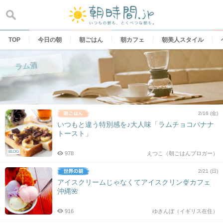
Skip
to
content
TOP
今日の朝
朝ごはん
朝カフェ
朝美人スタイル
ラム酒
2/16 (金)
いつもと違う特別感を♪大人味「ラムチョコバナナ
トースト」
BLOG
978
えつこ（朝ごはんブロガー）
2/21 (日)
アイスクリームじゃなくてアイスクリン🍨カフェ
沖縄🌺
916
ゆきんぼ（イギリス在住）