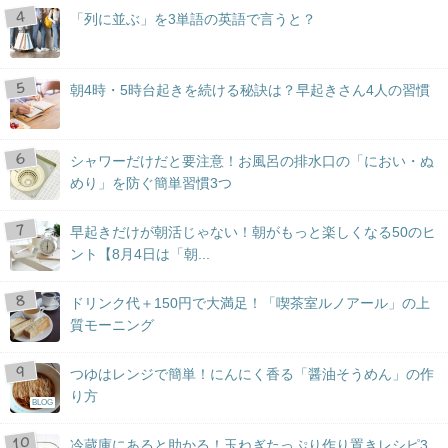
「列に並ぶ」を3単語の英語で言うと？
朝4時・5時台起きを続ける秘訣は？早起きさん4人の習慣
シャワーだけだと要注意！お風呂の排水口の「におい・ぬ
めり」を防ぐ簡単習慣3つ
早起きだけが朝活じゃない！朝がもっと楽しくなる50のヒ
ント【8月4日は「朝...
ドリンク代＋150円で大満足！「喫茶室ルノアール」の上
質モーニング
つゆはレンジで簡単！にんにく香る「醤油そうめん」の作
り方
BLOG
冷蔵庫にあると助かる！玉ねぎたっぷり作り置きレシピ3