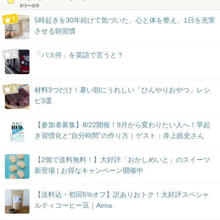
8/3
〜
8/9
5時起きを30年続けて気づいた。心と体を整え、1日を充実
させる朝習慣
「バス停」を英語で言うと？
材料3つだけ！暑い朝にうれしい「ひんやりおやつ」レシ
ピ3選
【参加者募集】8/22開催！9月から変わりたい人へ！早起
き習慣化と“自分時間”の作り方｜ゲスト：井上皓史さん
【2個で送料無料！】大好評「おかしめいと」のスイーツ
新登場 | お得なキャンペーン開催中
【送料込・初回5%オフ】訳ありおトク！大好評スペシャ
ルティコーヒー豆｜Aima