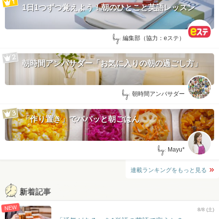
1日1つずつ覚えよう！朝のひとこと英語レッスン
by:
編集部（協力：eステ）
朝時間アンバサダー「お気に入りの朝の過ごし方」
by:
朝時間アンバサダー
「作り置き」でパパッと朝ごはん
by:
Mayu*
連載ランキングをもっと見る
新着記事
NEW
8/8 (土)