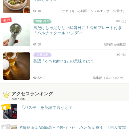
10
サヤ（せいろ料理インフルエンサー/栄養士）
NEW
8/8 (土)
風だけじゃ足りない猛暑日に！冷却プレート付き
「ペルチェクール ハンディ...
30
朝時間.jp編集部
8/7 (金)
英語「dim lighting」の意味とは？
3249
編集部（協力：eステ）
アクセスランキング
7/31
〜
8/6
「バス停」を英語で言うと？
5時起きを30年続けて気づいた。心と体を整え、1日を充実