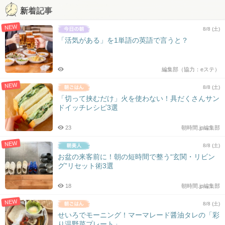
新着記事
NEW
8/8 (土)
「活気がある」を1単語の英語で言うと？
編集部（協力：eステ）
NEW
8/8 (土)
「切って挟むだけ」火を使わない！具だくさんサン
ドイッチレシピ3選
23
朝時間.jp編集部
NEW
8/8 (土)
お盆の来客前に！朝の短時間で整う“玄関・リビン
グ”リセット術3選
18
朝時間.jp編集部
NEW
8/8 (土)
せいろでモーニング！マーマレード醤油タレの「彩
り温野菜プレート」