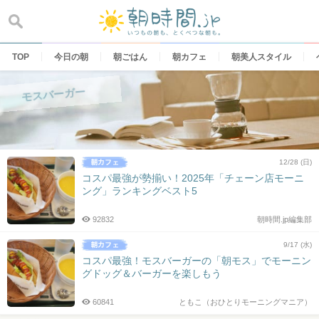
Skip
to
content
TOP
今日の朝
朝ごはん
朝カフェ
朝美人スタイル
モスバーガー
12/28 (日)
コスパ最強が勢揃い！2025年「チェーン店モーニ
ング」ランキングベスト5
92832
朝時間.jp編集部
9/17 (水)
コスパ最強！モスバーガーの「朝モス」でモーニン
グドッグ＆バーガーを楽しもう
60841
ともこ（おひとりモーニングマニア）