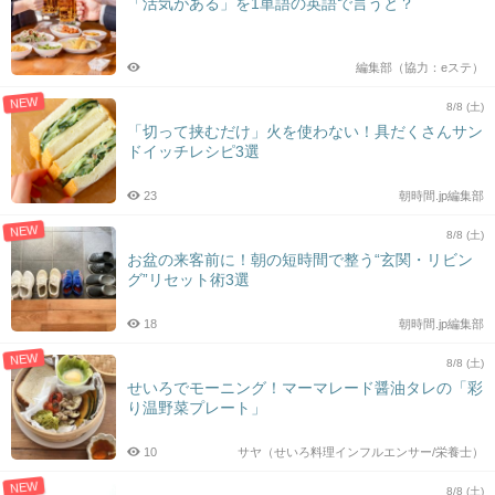
「活気がある」を1単語の英語で言うと？
編集部（協力：eステ）
NEW
8/8 (土)
「切って挟むだけ」火を使わない！具だくさんサン
ドイッチレシピ3選
23
朝時間.jp編集部
NEW
8/8 (土)
お盆の来客前に！朝の短時間で整う“玄関・リビン
グ”リセット術3選
18
朝時間.jp編集部
NEW
8/8 (土)
せいろでモーニング！マーマレード醤油タレの「彩
り温野菜プレート」
10
サヤ（せいろ料理インフルエンサー/栄養士）
NEW
8/8 (土)