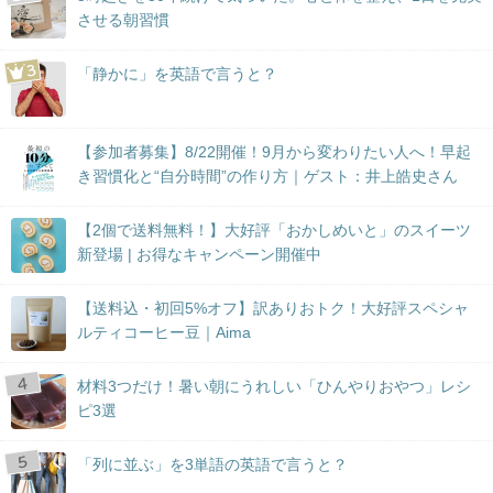
させる朝習慣
「静かに」を英語で言うと？
【参加者募集】8/22開催！9月から変わりたい人へ！早起
き習慣化と“自分時間”の作り方｜ゲスト：井上皓史さん
【2個で送料無料！】大好評「おかしめいと」のスイーツ
新登場 | お得なキャンペーン開催中
【送料込・初回5%オフ】訳ありおトク！大好評スペシャ
ルティコーヒー豆｜Aima
材料3つだけ！暑い朝にうれしい「ひんやりおやつ」レシ
ピ3選
「列に並ぶ」を3単語の英語で言うと？