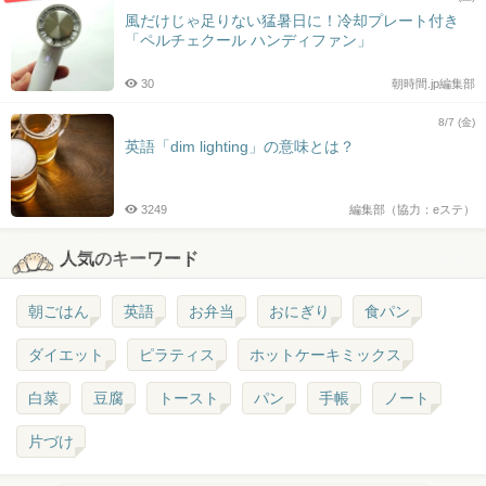
風だけじゃ足りない猛暑日に！冷却プレート付き
「ペルチェクール ハンディファン」
30
朝時間.jp編集部
8/7 (金)
英語「dim lighting」の意味とは？
3249
編集部（協力：eステ）
人気のキーワード
朝ごはん
英語
お弁当
おにぎり
食パン
ダイエット
ピラティス
ホットケーキミックス
白菜
豆腐
トースト
パン
手帳
ノート
片づけ