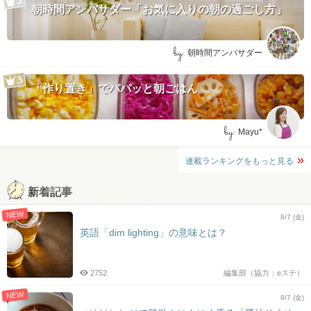
朝時間アンバサダー「お気に入りの朝の過ごし方」
by:
朝時間アンバサダー
「作り置き」でパパッと朝ごはん
by:
Mayu*
連載ランキングをもっと見る
新着記事
NEW
8/7 (金)
英語「dim lighting」の意味とは？
2752
編集部（協力：eステ）
NEW
8/7 (金)