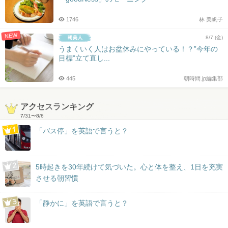
1746
林 美帆子
NEW
8/7 (金)
うまくいく人はお盆休みにやっている！？”今年の
目標”立て直し...
445
朝時間.jp編集部
アクセスランキング
7/31
〜
8/6
「バス停」を英語で言うと？
5時起きを30年続けて気づいた。心と体を整え、1日を充実
させる朝習慣
「静かに」を英語で言うと？