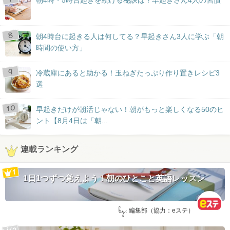
朝4時台に起きる人は何してる？早起きさん3人に学ぶ「朝
時間の使い方」
冷蔵庫にあると助かる！玉ねぎたっぷり作り置きレシピ3
選
早起きだけが朝活じゃない！朝がもっと楽しくなる50のヒ
ント【8月4日は「朝...
連載ランキング
1日1つずつ覚えよう！朝のひとこと英語レッスン
by:
編集部（協力：eステ）