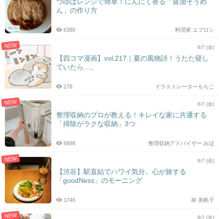
つゆはレンジで簡単！にんにく香る「醤油そうめ
ん」の作り方
BLOG
6380
料理家 エプロン
NEW
8/7 (金)
【四コマ漫画】vol.217｜夏の風物詩！うたた寝し
ていたら…。
178
イラストレーターもちこ
NEW
8/7 (金)
整理収納のプロが教える！キレイな家に共通する
「掃除がラクな収納」3つ
6898
整理収納アドバイザー みほ
NEW
8/7 (金)
【渋谷】駅直結でハワイ気分。心が旅する
「goodNess」のモーニング
1746
林 美帆子
NEW
8/7 (金)