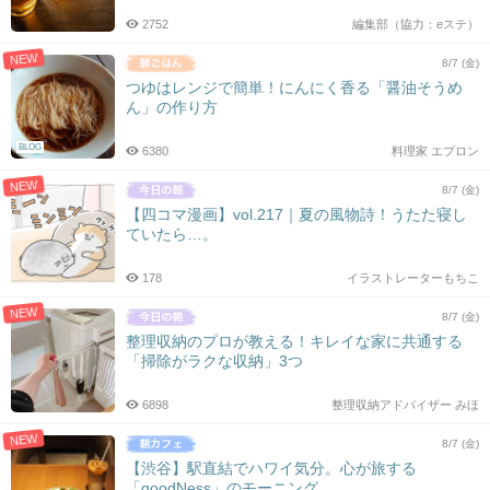
2752
編集部（協力：eステ）
NEW
8/7 (金)
つゆはレンジで簡単！にんにく香る「醤油そうめ
ん」の作り方
BLOG
6380
料理家 エプロン
NEW
8/7 (金)
【四コマ漫画】vol.217｜夏の風物詩！うたた寝し
ていたら…。
178
イラストレーターもちこ
NEW
8/7 (金)
整理収納のプロが教える！キレイな家に共通する
「掃除がラクな収納」3つ
6898
整理収納アドバイザー みほ
NEW
8/7 (金)
【渋谷】駅直結でハワイ気分。心が旅する
「goodNess」のモーニング