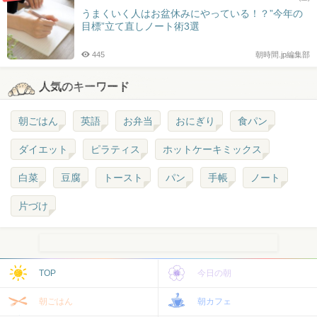
うまくいく人はお盆休みにやっている！？”今年の
目標”立て直しノート術3選
445
朝時間.jp編集部
人気のキーワード
朝ごはん
英語
お弁当
おにぎり
食パン
ダイエット
ピラティス
ホットケーキミックス
白菜
豆腐
トースト
パン
手帳
ノート
片づけ
TOP
今日の朝
朝ごはん
朝カフェ