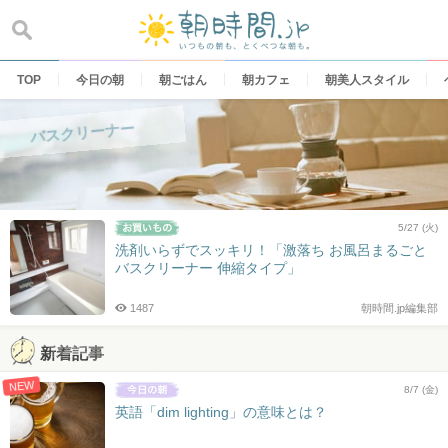
Skip
to
content
TOP
今日の朝
朝ごはん
朝カフェ
朝美人スタイル
バスクリーナー
5/27 (火)
洗剤いらずでスッキリ！「激落ち お風呂まるごと
バスクリーナー 伸縮タイプ」
1487
朝時間.jp編集部
新着記事
NEW
8/7 (金)
英語「dim lighting」の意味とは？