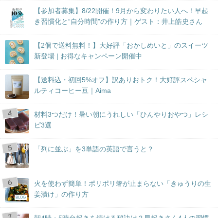
【参加者募集】8/22開催！9月から変わりたい人へ！早起
き習慣化と“自分時間”の作り方｜ゲスト：井上皓史さん
【2個で送料無料！】大好評「おかしめいと」のスイーツ
新登場 | お得なキャンペーン開催中
【送料込・初回5%オフ】訳ありおトク！大好評スペシャ
ルティコーヒー豆｜Aima
材料3つだけ！暑い朝にうれしい「ひんやりおやつ」レシ
ピ3選
「列に並ぶ」を3単語の英語で言うと？
火を使わず簡単！ポリポリ箸が止まらない「きゅうりの生
姜漬け」の作り方
BLOG
朝4時・5時台起きを続ける秘訣は？早起きさん4人の習慣